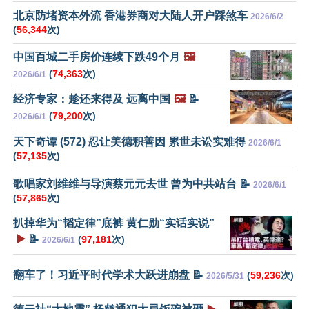
北京防堵资本外流 香港券商对大陆人开户踩煞车
2026/6/2
(
56,344
次)
中国百城二手房价连续下跌49个月
🖼️
(
74,363
次)
2026/6/1
经济专家：趁还来得及 远离中国
🖼️
📝
(
79,200
次)
2026/6/1
天下奇谭 (572) 忍让美德积善因 累世未讼实难得
2026/6/1
(
57,135
次)
歌唱家刘维维与导演蔡元元去世 曾为中共站台 📝
2026/6/1
(
57,865
次)
扒掉华为“韬定律”底裤 黄仁勋“实话实说”
▶️
📝
(
97,181
次)
2026/6/1
翻车了！习近平时代学术大跃进崩盘 📝
(
59,236
次)
2026/5/31