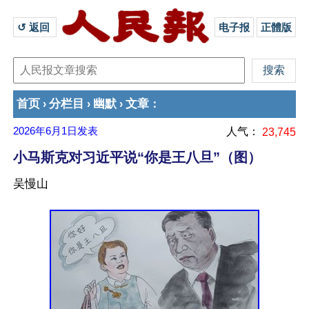
↺ 返回 
电子报
正體版
首页
分栏目
幽默
文章
›
›
›
：
2026年6月1日
发表
人气：
23,745
小马斯克对习近平说“你是王八旦”（图）
吴慢山