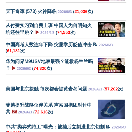
天下奇谭 (573) 火神降临
(
21,036
次)
2026/6/3
从付费实习到自费上班 中国人为何明知火
坑还往里跳？
▶️
(
74,553
次)
2026/6/3
中国高考人数连年下降 突显学历贬值冲击 📝
2026/6/3
(
61,181
次)
华为问界M9USV地表最强？能救杨兰兰吗
？
▶️
(
74,320
次)
2026/6/3
美国与北京接触 每次都会提黄岩岛问题
(
57,262
次)
2026/6/3
菲越提升战略伙伴关系 声索国抱团对付中
共
🖼️
(
72,616
次)
2026/6/3
中共“抛弃式特工”曝光：被捕后立刻遭北京切割 📝
2026/6/3