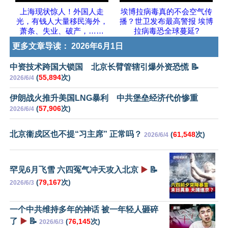
上海现状惊人！外国人走
埃博拉病毒真的不会空气传
光，有钱人大量移民海外，
播？世卫发布最高警报 埃博
萧条、失业、破产，……
拉病毒恐全球蔓延?
更多文章导读：
2026年6月1日
中资技术跨国大锁国 北京长臂管辖引爆外资恐慌 📝
(
55,894
次)
2026/6/4
伊朗战火推升美国LNG暴利 中共堡垒经济代价惨重
(
57,906
次)
2026/6/4
北京衞戍区也不提“习主席” 正常吗？
(
61,548
次)
2026/6/4
罕见6月飞雪 六四冤气冲天攻入北京
▶️
📝
(
79,167
次)
2026/6/3
一个中共维持多年的神话 被一年轻人砸碎
了
▶️
📝
(
76,145
次)
2026/6/3