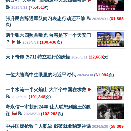
德云社“大地震” 杨鹤通犯大忌饭碗被砸
▶️
📝
(
75,451
次)
2026/5/31
张升民言辞透军队向习表忠行动还不够 📝
(
61,895
2026/5/31
次)
两千张六四照首曝光 台湾是下一个天安门
？
▶️
📝
(
100,438
次)
2026/5/31
天下奇谭 (571) 特立独行的妖怪
(
22,688
次)
2026/5/31
一位大陆高中生眼里的习近平时代
(
61,994
次)
2026/5/30
一半水淹一半火焰山 大半个中国在求救
▶️
📝
(
101,848
次)
2026/5/30
释永信一审获刑24年 让人联想到魔王的阴
谋
🖼️
📝
(
102,298
次)
2026/5/30
中共国爆抢牧羊人职缺 戳破就业稳定神话
(
58,369
2026/5/30