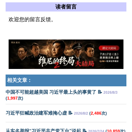
读者留言
欢迎您的留言反馈。
相关文章：
中国不可能超越美国 习近平最上头的事黄了 📝
2026/8/3
(
1,997
次)
习近平狂喊政治建军难掩心虚 📝
(
2,486
次)
2026/8/2
从实名举报“习近平共产党下台”说起 📝
(
10,859
次)
2026/7/24