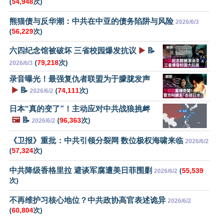
(
54,948
次)
熊猫债与反华潮：中共在中亚的债务陷阱与风险
2026/6/3
(
56,229
次)
六四纪念馆被破坏 三省校园爆发抗议
▶️
📝
(
79,218
次)
2026/6/3
录音曝光！最强复仇者联盟为于朦胧发声
▶️
📝
(
74,111
次)
2026/6/2
日本“真的变了”！主动应对中共战狼挑衅
🖼️
📝
(
96,363
次)
2026/6/2
《卫报》重批：中共引领分裂网 数位极权海啸来临
2026/6/2
(
57,324
次)
中共降级香格里拉 避谈军腐遭美日菲围剿
(
55,539
2026/6/2
次)
不再维护习核心地位？中共政协高官表述诡异
2026/6/2
(
60,804
次)