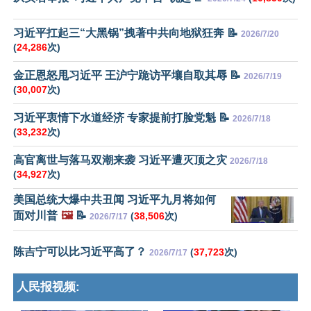
习近平扛起三“大黑锅”拽著中共向地狱狂奔 📝
2026/7/20
(
24,286
次)
金正恩怒甩习近平 王沪宁跪访平壤自取其辱 📝
2026/7/19
(
30,007
次)
习近平衷情下水道经济 专家提前打脸党魁 📝
2026/7/18
(
33,232
次)
高官离世与落马双潮来袭 习近平遭灭顶之灾
2026/7/18
(
34,927
次)
美国总统大爆中共丑闻 习近平九月将如何
面对川普
🖼️
📝
(
38,506
次)
2026/7/17
陈吉宁可以比习近平高了？
(
37,723
次)
2026/7/17
人民报视频: