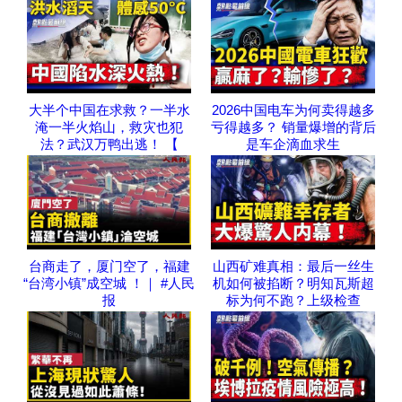
大半个中国在求救？一半水
2026中国电车为何卖得越多
淹一半火焰山，救灾也犯
亏得越多？ 销量爆增的背后
法？武汉万鸭出逃！ 【
是车企滴血求生
台商走了，厦门空了，福建
山西矿难真相：最后一丝生
“台湾小镇”成空城 ！｜ #人民
机如何被掐断？明知瓦斯超
报
标为何不跑？上级检查