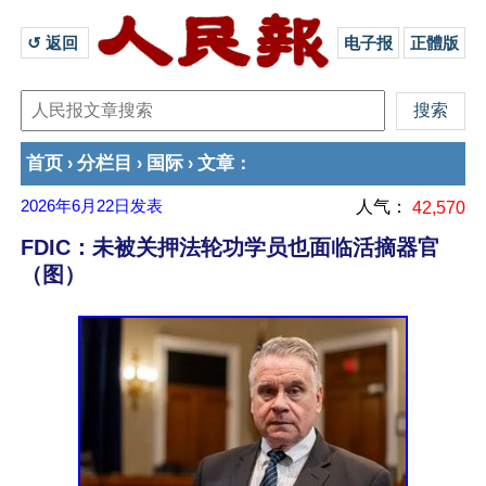
↺ 返回 
电子报
正體版
首页
分栏目
国际
文章
›
›
›
：
2026年6月22日
发表
人气：
42,570
FDIC：未被关押法轮功学员也面临活摘器官
（图）