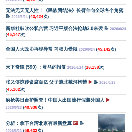
无法无天无人性！《民族团结法》长臂伸向全球各个角落
📝
(
43,424
次)
2026/6/24
新华社鼓吹公私合营 习近平版合法抢劫2.0来袭 📝
2026/6/24
(
45,147
次)
全国人大政协再现异常 习权力受限
(
45,142
次)
2026/6/24
天下奇谭 (590) ：灵马的报复
(
16,138
次)
2026/6/24
张又侠惊传贪腐百亿 父子遭北戴河拘禁
▶️
📝
2026/6/23
(
45,102
次)
疯抢美日台护照套！中国人出国流行假装外国人
▶️
(
40,938
次)
2026/6/23
分析：拿下台湾北京有最新盘算
🖼️
📝
(
59,633
次)
2026/6/23