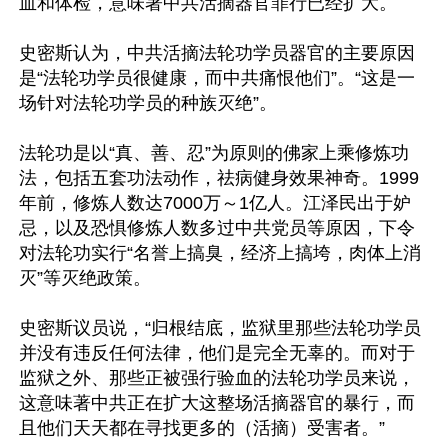
血和体检，意味著中共活摘器官罪行已经扩大。

史密斯认为，中共活摘法轮功学员器官的主要原因
是“法轮功学员很健康，而中共痛恨他们”。“这是一
场针对法轮功学员的种族灭绝”。

法轮功是以“真、善、忍”为原则的佛家上乘修炼功
法，包括五套功法动作，祛病健身效果神奇。1999
年前，修炼人数达7000万～1亿人。江泽民出于妒
忌，以及恐惧修炼人数多过中共党员等原因，下令
对法轮功实行“名誉上搞臭，经济上搞垮，肉体上消
灭”等灭绝政策。

史密斯议员说，“归根结底，监狱里那些法轮功学员
并没有违反任何法律，他们是完全无辜的。而对于
监狱之外、那些正被强行验血的法轮功学员来说，
这意味著中共正在扩大这整场活摘器官的暴行，而
且他们天天都在寻找更多的（活摘）受害者。”
