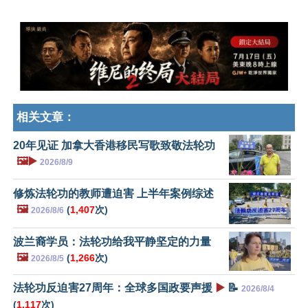
相关文章：
20年见证 加拿大香港移民写歌致敬法轮功
🖼️▶️
2026/8/9
修炼法轮功的教师遭迫害 上半年案例综述
🖼️
(
1,407
次)
2026/8/6
波兰裔学员：法轮功给我平静坚定的力量
🖼️
(
1,266
次)
2026/8/5
法轮功反迫害27周年：全球多国政要声援
▶️
📝
2026/8/4
(
1,117
次)