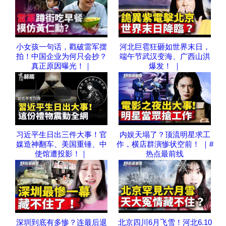
小女孩一句话，戳破雷军摆
河北巨雹狂砸如世界末日，
拍！中国企业为何只会抄？
端午节武汉变海、广西山洪
真正原因曝光！｜
爆发！ ｜
习近平生日出三件大事！官
内娱天塌了？顶流明星求工
媒造神翻车、美国重锤、中
作，横店群演惨状空前！ ｜#
使馆遭投影！｜
热点最前线
深圳到底有多惨？连最后退
北京四川6月飞雪！河北6.10