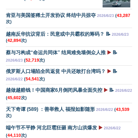
肯亚与美国签稀土开发协议 终结中共掠夺
(
43,287
2026/6/23
次)
越南反华抗议背后：民意或中共霸权的筹码？ 📝
2026/6/23
(
42,894
次)
蔡与习构成“命运共同体” 结局难免墙倒众人推
▶️
📝
(
52,719
次)
2026/6/23
俄罗斯人口塌陷全民返贫 中共还敢打台湾吗？
▶️
📝
(
54,541
次)
2026/6/22
越做越赔钱！中国商家6月倒闭风暴全面失控
▶️
📝
2026/6/22
(
45,602
次)
天下奇谭 (589) ：善举救人 福报如影随形
(
43,539
2026/6/22
次)
端午节不平静 河北巨雹狂砸 南方山洪爆发
▶️
2026/6/22
(
44,110
次)