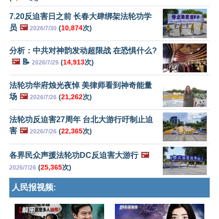
7.20反迫害日之前 长春大肆绑架法轮功学
员
🖼️
(
10,874
次)
2026/7/30
分析：中共对神韵发动超限战 在恐惧什么?
🖼️
📝
(
14,913
次)
2026/7/29
法轮功华府烛光夜悼 美律师看到神奇能量
场
🖼️
(
21,262
次)
2026/7/26
法轮功反迫害27周年 台北大游行吁制止迫
害
🖼️
(
22,365
次)
2026/7/26
各界民众声援法轮功DC反迫害大游行
🖼️
(
25,365
次)
2026/7/26
人民报视频: