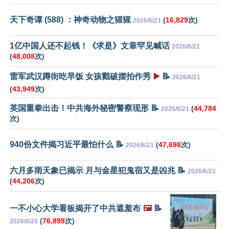
天下奇谭 (588) ：神奇动物之猩猩
(
16,829
次)
2026/6/21
1亿中国人还不起钱！《求是》文章罕见喊话
2026/6/21
(
48,008
次)
雷军武汉蹲街吃早饭 女孩戳破摆拍作秀
▶️
📝
2026/6/21
(
43,949
次)
英国重拳出击！中共海外秘密警察现形 📝
(
44,784
2026/6/21
次)
940份文件揭习近平最怕什么 📝
(
47,698
次)
2026/6/21
六月多雨天象已揭示 月与金星犯鬼宿又是凶兆 📝
2026/6/21
(
44,206
次)
一不小心大学看板揭开了中共遮羞布
🖼️
📝
(
76,899
次)
2026/6/20