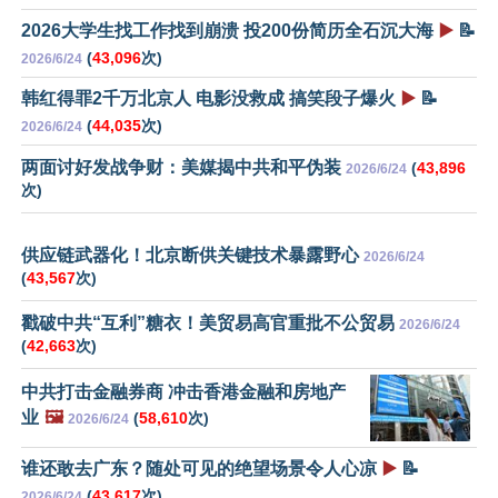
2026大学生找工作找到崩溃 投200份简历全石沉大海
▶️
📝
(
43,096
次)
2026/6/24
韩红得罪2千万北京人 电影没救成 搞笑段子爆火
▶️
📝
(
44,035
次)
2026/6/24
两面讨好发战争财：美媒揭中共和平伪装
(
43,896
2026/6/24
次)
供应链武器化！北京断供关键技术暴露野心
2026/6/24
(
43,567
次)
戳破中共“互利”糖衣！美贸易高官重批不公贸易
2026/6/24
(
42,663
次)
中共打击金融券商 冲击香港金融和房地产
业
🖼️
(
58,610
次)
2026/6/24
谁还敢去广东？随处可见的绝望场景令人心凉
▶️
📝
(
43,617
次)
2026/6/24