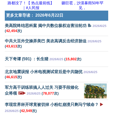
路都没了！【 热点最前线】
砸巨雹，沙漠暴雨50年罕
｜#人民报
见，
更多文章导读：
2026年6月22日
美高院终结思科案 揭中共数位极权迫害法轮功 📝
2026/6/25
(
42,454
次)
中共大豆外交操弄美巴 美农高调反击经济胁迫
2026/6/25
(
43,613
次)
天下奇谭 (591) ：长生猪
(
15,802
次)
2026/6/25
北京地震误报 小米电视测试背后是中共隐忧
2026/6/25
(
46,615
次)
军方高干训练班搞人人过关 习耍手段矮化
众将领
🖼️▶️
(
78,077
次)
2026/6/25
李现世界杯开球竟被切掉 小粉红崩溃只剩马宁续命？
▶️
(
42,549
次)
2026/6/25