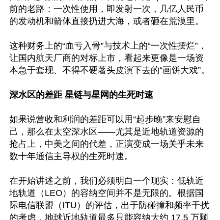
前的老路：一次性使用，即发射一次，几亿人民币
的发动机和箭体直接扔进大海，或者砸在荒漠里。

这种财务上的“血亏入骨”与技术上的“一次性摆烂”，
让国内航天厂商的对标上市，看起来更像是一场资
本急于套现、不得不硬著头皮演下去的“画饼大戏”。

深水区的差距 星链与星网的生死时速
如果说营收和利润的差距可以用“起步晚”来安慰自
己，那么在太空深水区——尤其是近地轨道资源的
抢占上，中美之间的代差，正演变成一场关乎未来
数十年通信主导权的生死时速。

在开始讲述之前，我们必须明白一个现实：低轨近
地轨道（LEO）的容纳空间并不是无限的。根据国
际电信联盟（ITU）的评估，出于防碰撞和频率干扰
的考虑，地球近地轨道最多只能容纳大约 17.5 万颗