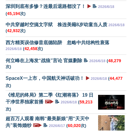
深圳到底有多惨？连最后退路都没了！
▶️
📝
2026/6/18
(
45,194
次)
中共穿越时空搞文字狱 株连美籍8岁幼童当人质
2026/6/18
(
42,932
次)
西方精英误信修昔底德陷阱 忽略中共结构性衰落
(
42,458
次)
2026/6/18
何立峰在上海发“战狼”言论 官媒删除 📝
(
48,279
2026/6/18
次)
SpaceX一上市，中国航天神话破功！
▶️
(
44,477
2026/6/18
次)
《维尼的终局》第二季《红潮将落》 19 日
干净世界独家首播
🖼️▶️
📝
(
59,213
2026/6/18
次)
超百万人观看 南韩“最美新娘”用“天灭中
共”装饰婚纱
🖼️▶️
📝
(
60,020
次)
2026/6/17