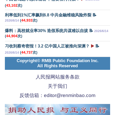
(
43,102
次)
利率低到1%汇率飙到6.8 中共金融维稳风险炸裂 📝
(
44,933
次)
2026/6/14
爆料：高校就业率30% 造假系统共谋难以自拔 📝
2026/6/14
(
44,904
次)
习收到蔡奇密报！3.2 亿中国人正被推向深渊？
▶️
📝
(
44,737
次)
2026/6/14
Copyright© RMB Public Foundation Inc.
All Rights Reserved
人民报网站服务条款
关于我们
反馈信箱：
editor@renminbao.com