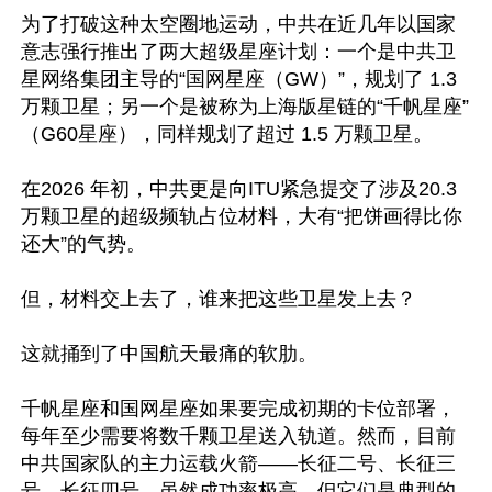
为了打破这种太空圈地运动，中共在近几年以国家
意志强行推出了两大超级星座计划：一个是中共卫
星网络集团主导的“国网星座（GW）”，规划了 1.3 
万颗卫星；另一个是被称为上海版星链的“千帆星座”
（G60星座），同样规划了超过 1.5 万颗卫星。

在2026 年初，中共更是向ITU紧急提交了涉及20.3
万颗卫星的超级频轨占位材料，大有“把饼画得比你
还大”的气势。

但，材料交上去了，谁来把这些卫星发上去？

这就捅到了中国航天最痛的软肋。

千帆星座和国网星座如果要完成初期的卡位部署，
每年至少需要将数千颗卫星送入轨道。然而，目前
中共国家队的主力运载火箭——长征二号、长征三
号、长征四号，虽然成功率极高，但它们是典型的