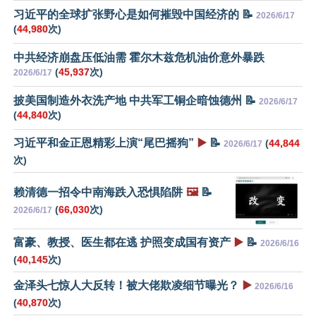
习近平的全球扩张野心是如何摧毁中国经济的 📝
2026/6/17
(
44,980
次)
中共经济崩盘压低油需 霍尔木兹危机油价意外暴跌
(
45,937
次)
2026/6/17
披美国制造外衣洗产地 中共军工铜企暗蚀德州 📝
2026/6/17
(
44,840
次)
习近平和金正恩精彩上演“尾巴摇狗”
▶️
📝
(
44,844
2026/6/17
次)
赖清德一招令中南海跌入恐惧陷阱
🖼️
📝
(
66,030
次)
2026/6/17
富豪、教授、医生都在逃 护照变成国有资产
▶️
📝
2026/6/16
(
40,145
次)
金泽头七惊人大反转！被大佬欺凌细节曝光？
▶️
2026/6/16
(
40,870
次)