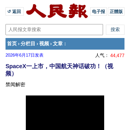
↺ 返回 
电子报
正體版
首页
分栏目
视频
文章
›
›
›
：
2026年6月17日
发表
人气：
44,477
SpaceX一上市，中国航天神话破功！（视
频）
禁闻解密