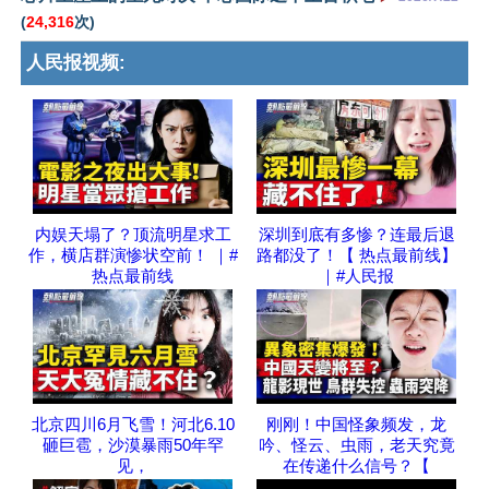
(
24,316
次)
人民报视频:
内娱天塌了？顶流明星求工
深圳到底有多惨？连最后退
作，横店群演惨状空前！ ｜#
路都没了！【 热点最前线】
热点最前线
｜#人民报
北京四川6月飞雪！河北6.10
刚刚！中国怪象频发，龙
砸巨雹，沙漠暴雨50年罕
吟、怪云、虫雨，老天究竟
见，
在传递什么信号？【