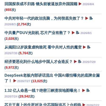
回国探亲成不归路 镜头前被逼放弃外国国籍
▶️
2026/8/4
(
855
次)
中共对年轻一代的政治洗脑，为何彻底失效了？
▶️
📝
(
2,754
次)
2026/8/3
中共量产DUV光刻机 芯片产业有救了？
▶️
📝
2026/8/1
(
2,028
次)
从揭阳12岁孩童虐狗致死 看中共对人性的魔变
▶️
📝
(
5,764
次)
2026/7/30
经济要恶化到什么地步中国人才会造反？
▶️
📝
2026/7/29
(
9,972
次)
DeepSeek老板内部讲话流出 中国AI最怕曝光的底牌全漏
了！
▶️
(
13,025
次)
2026/7/27
1.32 亿人命悬一线？绝密三峡溃坝地图曝光！
▶️
📝
(
29,542
次)
2026/7/24
芯片王座上的生死对决 中芯国际追不上台积电
▶️
2026/7/22