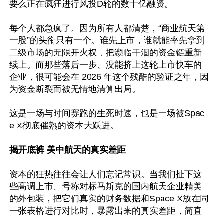
要么正在疯狂进行风投D轮的数十亿融资。

每个人都急疯了。因为所有人都清楚，“商业航天第
一股”的头衔只有一个。谁先上市，谁就能率先拿到
二级市场的无限开火权，把濒临干涸的资金链重新
续上。而那些落后一步、没能挤上这轮上市快车的
企业，很可能会在 2026 年这个残酷的验证之年，因
为资金断裂而被无情地清算出局。

这是一场与时间赛跑的生死时速，也是一场被Spac
e X彻底催熟的资本大跃进。

揭开底裤 美中航天的真实差距
资本的狂热往往会让人们忘记常识。当我们扯下这
些高调上市、号称对标马斯克的国内航天企业精美
的外包装，把它们真实的财务数据和Space X放在同
一张表格进行对比时，暴露出来的真实差距，简直