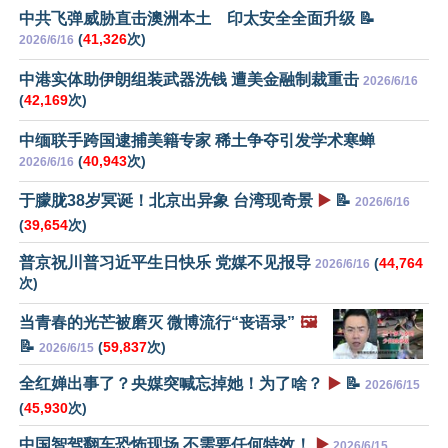
中共飞弹威胁直击澳洲本土 印太安全全面升级 📝
(
41,326
次)
2026/6/16
中港实体助伊朗组装武器洗钱 遭美金融制裁重击
2026/6/16
(
42,169
次)
中缅联手跨国逮捕美籍专家 稀土争夺引发学术寒蝉
(
40,943
次)
2026/6/16
于朦胧38岁冥诞！北京出异象 台湾现奇景
▶️
📝
2026/6/16
(
39,654
次)
普京祝川普习近平生日快乐 党媒不见报导
(
44,764
2026/6/16
次)
当青春的光芒被磨灭 微博流行“丧语录”
🖼️
📝
(
59,837
次)
2026/6/15
全红婵出事了？央媒突喊忘掉她！为了啥？
▶️
📝
2026/6/15
(
45,930
次)
中国智驾翻车恐怖现场 不需要任何特效！
▶️
2026/6/15