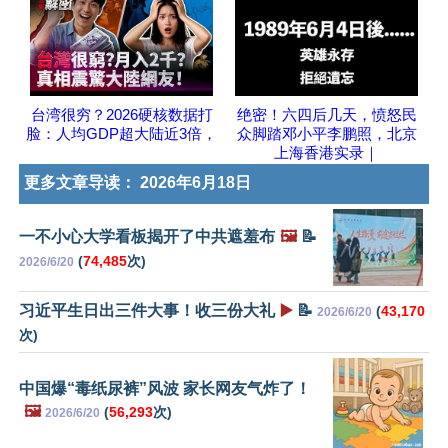
台湾很穷？2026硬核数据打
绝密！六四后几天，愤怒民
脸：人均GDP超大陆近3倍，
众脚踏邓小平李鹏照，北京
上海香港实录｜
更多文章导读：
2026年6月18日
一不小心大学看板揭开了中共遮羞布
🖼️
📝
(
74,485
次)
2026/6/20
习近平生日出三件大事！收三份大礼
▶️
📝
(
43,170
2026/6/20
次)
中国爆“毒纸尿裤”风波 家长网友气炸了！
🖼️
(
56,293
次)
2026/6/20