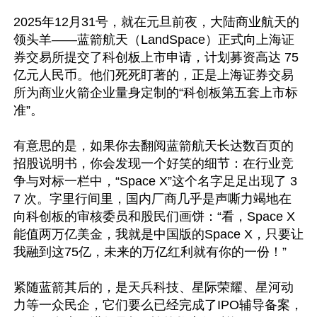
2025年12月31号，就在元旦前夜，大陆商业航天的
领头羊——蓝箭航天（LandSpace）正式向上海证
券交易所提交了科创板上市申请，计划募资高达 75 
亿元人民币。他们死死盯著的，正是上海证券交易
所为商业火箭企业量身定制的“科创板第五套上市标
准”。

有意思的是，如果你去翻阅蓝箭航天长达数百页的
招股说明书，你会发现一个好笑的细节：在行业竞
争与对标一栏中，“Space X”这个名字足足出现了 3
7 次。字里行间里，国内厂商几乎是声嘶力竭地在
向科创板的审核委员和股民们画饼：“看，Space X
能值两万亿美金，我就是中国版的Space X，只要让
我融到这75亿，未来的万亿红利就有你的一份！”

紧随蓝箭其后的，是天兵科技、星际荣耀、星河动
力等一众民企，它们要么已经完成了IPO辅导备案，