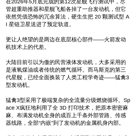
在2026年5月底完成的第12次星舰飞行测试中，尽
管超重助推器和星舰飞船各掉了一台发动机，但它
依然凭借恐怖的冗余算法，硬生生把 20 颗测试型 A
I 星链卫星送进了预定轨道。

更让人绝望的是两边在底层核心部件——火箭发动
机技术上的代差。

大陆目前引以为傲的民营液体发动机，大多采用的
是液氧煤油或者传统的燃气循环。而马斯克的第三
代星舰，已经全面换装了人类工程学奇迹——猛禽3
型发动机。

猛禽3型采用了极端复杂的全流量分级燃烧循环。Sp
ace X疯狂地利用了全 3D 打印技术，把原本密密麻
麻、布满发动机全身的成百上千条外部管路、传感
器线路，全部“内嵌”到了发动机的金属机身内部。
