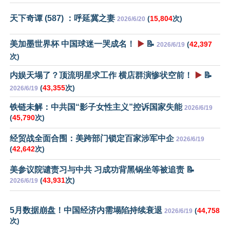
天下奇谭 (587) ：呼延冀之妻
(
15,804
次)
2026/6/20
美加墨世界杯 中国球迷一哭成名！
▶️
📝
(
42,397
2026/6/19
次)
内娱天塌了？顶流明星求工作 横店群演惨状空前！
▶️
📝
(
43,355
次)
2026/6/19
铁链未解：中共国“影子女性主义”控诉国家失能
2026/6/19
(
45,790
次)
经贸战全面合围：美跨部门锁定百家涉军中企
2026/6/19
(
42,642
次)
美参议院谴责习与中共 习成功背黑锅坐等被追责 📝
(
43,931
次)
2026/6/19
5月数据崩盘！中国经济内需塌陷持续衰退
(
44,758
2026/6/19
次)