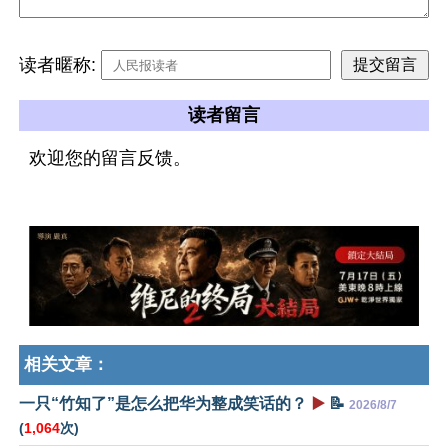
读者暱称:
读者留言
欢迎您的留言反馈。
相关文章：
一只“竹知了”是怎么把华为整成笑话的？
▶️
📝
2026/8/7
(
1,064
次)