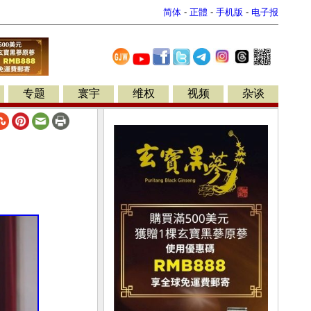
简体
-
正體
-
手机版
-
电子报
专题
寰宇
维权
视频
杂谈