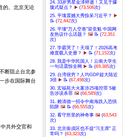
24. 33岁男星金泽猝逝！又见于朦
性的。北京无论
胧式疑点？
▶️
(
73,506
次)
25. 平壤震撼大秀惊呆习近平？
▶️
📝 (
72,442
次)
26. 平壤“万人空巷”迎党魁 中国网
友热议什么话题？
🖼️
📝 (
72,351
次)
27. 学霸哭了！天塌了！2026高考
难度载入史册？
▶️
📝 (
71,152
次)
28. 我是中华民国人！云南大学生
一句话震惊全网
▶️
📝 (
69,385
次)
不断阻止台北参
29. 台湾很穷？人均GDP超大陆近
3倍
▶️
📝 (
67,498
次)
一步在国际舞台
30. 宏福苑大火案涉25项控罪 5被
告涉误杀罪
🖼️
(
66,589
次)
31. 赖清德一招令中南海跌入恐惧
陷阱
🖼️
📝 (
66,555
次)
32. 看守所里的神奇事
🖼️
(
63,543
次)
，中共外交官和
33. 北京衞戍区也不提“习主席” 正
常吗？ (
63,323
次)