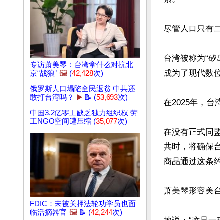
尽管人口只有
台湾被称为“
专访萧美琴：台湾拿什么对抗北
成为了现代数位
京“战狼”
🖼️
(
42,428
次)
俄罗斯人口塌陷全民返贫 中共还
敢打台湾吗？
▶️
📝 (
53,693
次)
在2025年，
中国3.2亿零工缺乏独力组织权 劳
工NGO空间遭压缩 (
35,077
次)
在没有正式同
共时，将确保
商品通过这条约
萧美琴形容美台
FDIC：未被关押法轮功学员也面
临活摘器官
🖼️
📝 (
42,244
次)