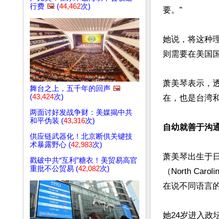
行费
🖼️
(
44,462
次)
要。”

她说，将这种
则需要在美国国会（
萧美琴表示，
舞台之上，五千年的回声
🖼️
(
43,424
次)
在，也是台湾和
两面讨好发战争财：美媒揭中共
和平伪装 (
43,316
次)
自幼就善于沟通
供应链武器化！北京断供关键技
术暴露野心 (
42,983
次)
萧美琴出生于
戳破中共“互利”糖衣！美贸易高官
重批不公贸易 (
42,082
次)
（North C
在说不同语言的
她24岁进入政