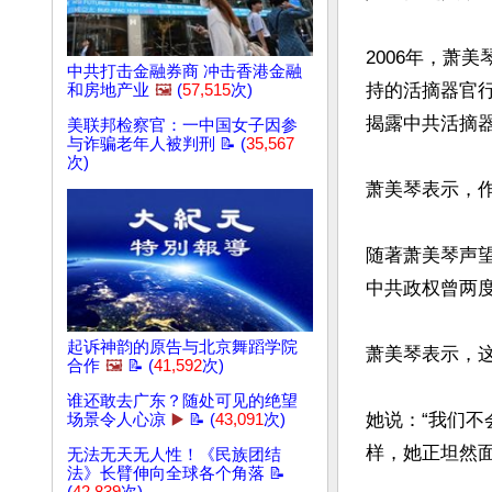
2006年，萧
中共打击金融券商 冲击香港金融
持的活摘器官行为
和房地产业
🖼️
(
57,515
次)
揭露中共活摘器
美联邦检察官：一中国女子因参
与诈骗老年人被判刑 📝 (
35,567
次)
萧美琴表示，作
随著萧美琴声望
中共政权曾两度
起诉神韵的原告与北京舞蹈学院
萧美琴表示，这
合作
🖼️
📝 (
41,592
次)
谁还敢去广东？随处可见的绝望
她说：“我们
场景令人心凉
▶️
📝 (
43,091
次)
样，她正坦然面
无法无天无人性！《民族团结
法》长臂伸向全球各个角落 📝