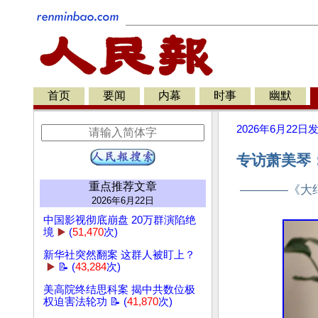
首页
要闻
内幕
时事
幽默
2026年6月22日
专访萧美琴
重点推荐文章
————《大
2026年6月22日
中国影视彻底崩盘 20万群演陷绝
境
▶️
(
51,470
次)
新华社突然翻案 这群人被盯上？
▶️
📝 (
43,284
次)
美高院终结思科案 揭中共数位极
权迫害法轮功 📝 (
41,870
次)