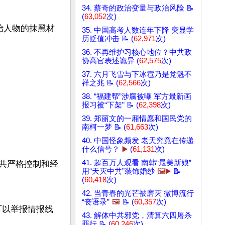
34. 蔡奇的政治变量与政治风险 📝
(
63,052
次)
治人物的抹黑材
35. 中国高考人数连年下降 突显学
历贬值冲击 📝 (
62,971
次)
36. 不再维护习核心地位？中共政
协高官表述诡异 (
62,575
次)
37. 六月飞雪与下冰雹乃是党魁不
祥之兆 📝 (
62,566
次)
38. “福建帮”涉腐被曝 军方最新画
报习被“下架” 📝 (
62,398
次)
39. 郑丽文的一厢情愿和国民党的
南柯一梦 📝 (
61,663
次)
40. 中国怪象频发 老天究竟在传递
什么信号？
▶️
(
61,131
次)
41. 超百万人观看 南韩“最美新娘”
国在中共严格控制和经
用“天灭中共”装饰婚纱
🖼️▶️
📝
(
60,418
次)
42. 当青春的光芒被磨灭 微博流行
“丧语录”
🖼️
📝 (
60,357
次)
民可以举报情报线
43. 解体中共邪党，清算六四屠杀
罪行 📝 (
60,246
次)