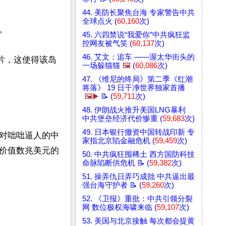
44. 美防长聚焦台海 专家警告中共
全球点火 (
60,160
次)


45. 六四禁说“我爱你”中共疯狂监
控网友被气笑 (
60,137
次)
46. 艾文：追车 ——渥太华街头的
片，这使得该岛
一场躲猫猫
🖼️
(
60,086
次)
47. 《维尼的终局》第二季《红潮
将落》 19 日干净世界独家首播
🖼️▶️
📝 (
59,711
次)
48. 伊朗战火推升美国LNG暴利
中共堡垒经济代价惨重 (
59,683
次)
49. 日本银行撤资中国转战印新 专
对咄咄逼人的中
家指北京陷金融危机 (
59,459
次)
价值数兆美元的
50. 中共疯狂囤稀土 西方国防科技
命脉陷断供危机 📝 (
59,382
次)
51. 操弄仇日弄巧成拙 中共逼出最
强台海守护者 📝 (
59,260
次)
52. 《卫报》重批：中共引领分裂
网 数位极权海啸来临 (
59,107
次)
53. 美国与北京接触 每次都会提黄