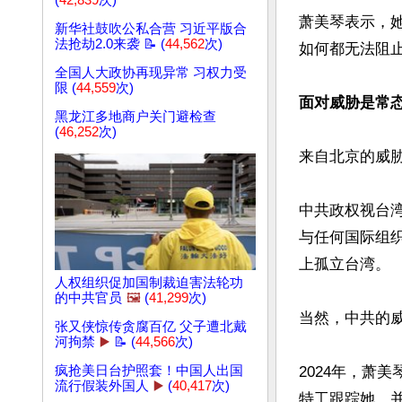
(
42,839
次)
萧美琴表示，
新华社鼓吹公私合营 习近平版合
法抢劫2.0来袭 📝 (
44,562
次)
如何都无法阻
全国人大政协再现异常 习权力受
限 (
44,559
次)
面对威胁是常
黑龙江多地商户关门避检查
(
46,252
次)
来自北京的威
中共政权视台
与任何国际组
上孤立台湾。

人权组织促加国制裁迫害法轮功
的中共官员
🖼️
(
41,299
次)
当然，中共的威
张又侠惊传贪腐百亿 父子遭北戴
河拘禁
▶️
📝 (
44,566
次)
2024年，萧
疯抢美日台护照套！中国人出国
流行假装外国人
▶️
(
40,417
次)
特工跟踪她，