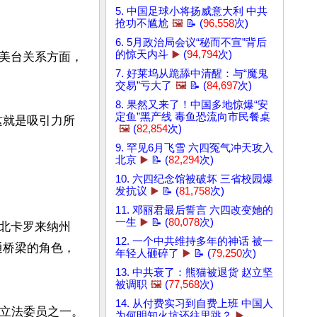
5. 中国足球小将扬威意大利 中共
抢功不尴尬
🖼️
📝 (
96,558
次)
6. 5月政治局会议“秘而不宣”背后
的惊天内斗
▶️
(
94,794
次)
美台关系方面，
7. 好莱坞从跪舔中清醒：与“魔鬼


交易”亏大了
🖼️
📝 (
84,697
次)
8. 果然又来了！中国多地惊爆“安
定鱼”黑产线 毒鱼恐流向市民餐桌
这就是吸引力所
🖼️
(
82,854
次)
9. 罕见6月飞雪 六四冤气冲天攻入
北京
▶️
📝 (
82,294
次)
10. 六四纪念馆被破坏 三省校园爆
发抗议
▶️
📝 (
81,758
次)
11. 邓丽君最后誓言 六四改变她的
一生
▶️
📝 (
80,078
次)
北卡罗来纳州
12. 一个中共维持多年的神话 被一
沟通桥梁的角色，
年轻人砸碎了
▶️
📝 (
79,250
次)
13. 中共衰了：熊猫被退货 赵立坚
被调职
🖼️
(
77,568
次)
14. 从付费实习到自费上班 中国人
立法委员之一。

为何明知火坑还往里跳？
▶️