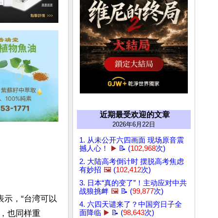
近期最受欢迎的文章
2026年6月22日
1. 从未公开六四画面 现场原音震
撼人心！
▶️
📝 (
102,968
次)
2. 大陆高考倒计时 摆脱高考焦虑
有妙招
🖼️
(
102,412
次)
3. 日本“真的变了”！主动应对中共
战狼挑衅
🖼️
📝 (
99,877
次)
时表示，“台湾可以
4. 六四天谴来了？中国穷日子全
，也同样重
面降临
▶️
📝 (
98,643
次)