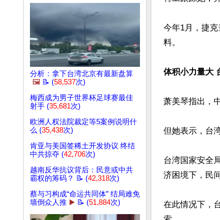
今年1月，捷
料。

体积小力量大 
分析：拿下台湾北京有最新盘算
🖼️
📝 (
58,537
次)
梅西成为男子世界杯足球赛最佳
萧美琴指出，
射手 (
35,681
次)
欧洲人权法院裁定等5案例说明什
但她表示，台
么 (
35,438
次)
肯亚与美国签稀土开发协议 终结
中共掠夺 (
42,706
次)
台湾国家安全局（
越南反华抗议背后：民意或中共
济困境下，民间
霸权的筹码？ 📝 (
42,318
次)
蔡与习构成“命运共同体” 结局难免
墙倒众人推
▶️
📝 (
51,884
次)
在此情况下，台湾
索。
