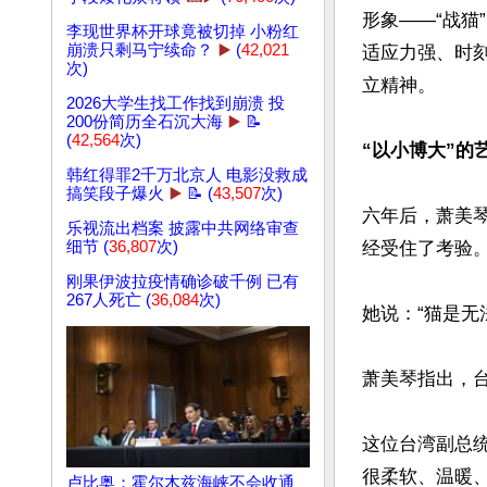
形象——“战猫
李现世界杯开球竟被切掉 小粉红
崩溃只剩马宁续命？
▶️
(
42,021
适应力强、时
次)
立精神。

2026大学生找工作找到崩溃 投
200份简历全石沉大海
▶️
📝
(
42,564
次)
“以小博大”的
韩红得罪2千万北京人 电影没救成
搞笑段子爆火
▶️
📝 (
43,507
次)
六年后，萧美
乐视流出档案 披露中共网络审查
经受住了考验。
细节 (
36,807
次)
刚果伊波拉疫情确诊破千例 已有
267人死亡 (
36,084
次)
她说：“猫是无
萧美琴指出，台
这位台湾副总统在
很柔软、温暖
卢比奥：霍尔木兹海峡不会收通