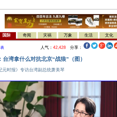
国际
奇闻
灾祸
万象
生活
文化
人气：
42,428
分享：
发表
：台湾拿什么对抗北京“战狼”（图）
纪元时报》专访台湾副总统萧美琴