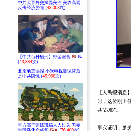
中共大豆外交操弄美巴 美农高调
反击经济胁迫 (
43,003
次)
【中共百种酷刑】野蛮灌食
🖼️
📝
(
43,334
次)
北京地震误报 小米电视测试背后
是中共隐忧 (
45,968
次)
【人民报消息
时，这位刚上
共“战狼”。

军方高干训练班搞人人过关 习耍
事实证明，萧
手段矮化众将领
🖼️▶️
(
76,400
次)