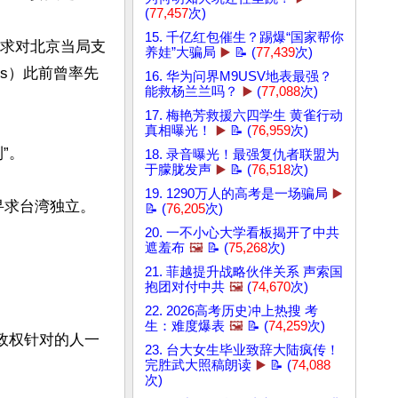
(
77,457
次)
15. 千亿红包催生？踢爆“国家帮你
要求对北京当局支
养娃”大骗局
▶️
📝 (
77,439
次)
es）此前曾率先
16. 华为问界M9USV地表最强？
能救杨兰兰吗？
▶️
(
77,088
次)
17. 梅艳芳救援六四学生 黄雀行动
真相曝光！
▶️
📝 (
76,959
次)
。

18. 录音曝光！最强复仇者联盟为
于朦胧发声
▶️
📝 (
76,518
次)
19. 1290万人的高考是一场骗局
▶️
寻求台湾独立。
📝 (
76,205
次)
20. 一不小心大学看板揭开了中共
遮羞布
🖼️
📝 (
75,268
次)
21. 菲越提升战略伙伴关系 声索国
抱团对付中共
🖼️
(
74,670
次)
22. 2026高考历史冲上热搜 考
生：难度爆表
🖼️
📝 (
74,259
次)
政权针对的人一
23. 台大女生毕业致辞大陆疯传！
完胜武大照稿朗读
▶️
📝 (
74,088
次)