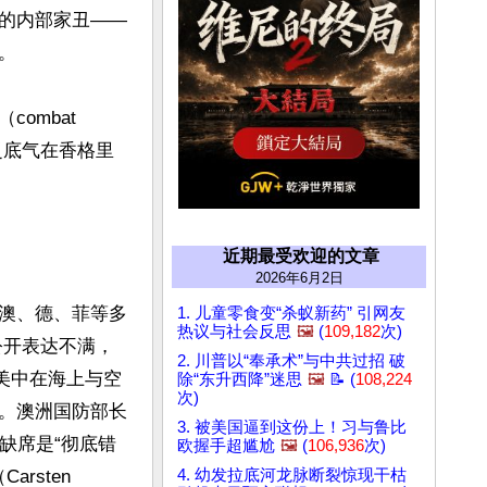
的内部家丑——


mbat 
乏底气在香格里
近期最受欢迎的文章
2026年6月2日
澳、德、菲等多
1. 儿童零食变“杀蚁新药” 引网友
热议与社会反思
🖼️
(
109,182
次)
中公开表达不满，
2. 川普以“奉承术”与中共过招 破
美中在海上与空
除“东升西降”迷思
🖼️
📝 (
108,224
次)
。澳洲国防部长
3. 被美国逼到这份上！习与鲁比
年缺席是“彻底错
欧握手超尴尬
🖼️
(
106,936
次)
rsten 
4. 幼发拉底河龙脉断裂惊现干枯