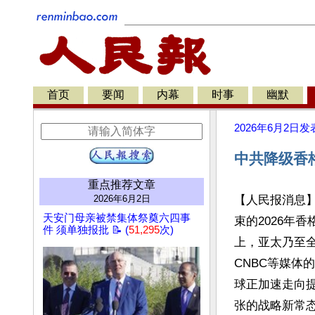
首页
要闻
内幕
时事
幽默
2026年6月2日
发
中共降级香
重点推荐文章
2026年6月2日
【人民报消息
天安门母亲被禁集体祭奠六四事
束的2026年香格
件 须单独报批 📝 (
51,295
次)
上，亚太乃至
CNBC等媒体
球正加速走向
张的战略新常