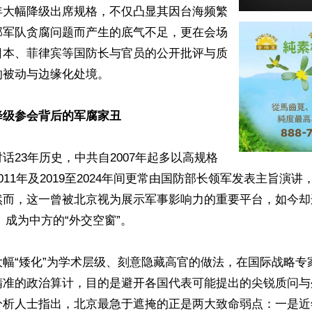
年大幅降级出席规格，不仅凸显其因台海频繁
部军队贪腐问题而产生的底气不足，更在会场
日本、菲律宾等国防长与官员的公开批评与质
被动与边缘化处境。

级参会背后的军腐家丑 
话23年历史，中共自2007年起多以高规格
011年及2019至2024年间更常由国防部长领军发表主旨演
然而，这一曾被北京视为展示军事影响力的重要平台，如今却
6）成为中方的“外交空窗”。

大幅“矮化”为学术层级、刻意隐藏高官的做法，在国际战略专
精准的政治算计，目的是避开各国代表可能提出的尖锐质问与
分析人士指出，北京最急于遮掩的正是两大致命弱点：一是近