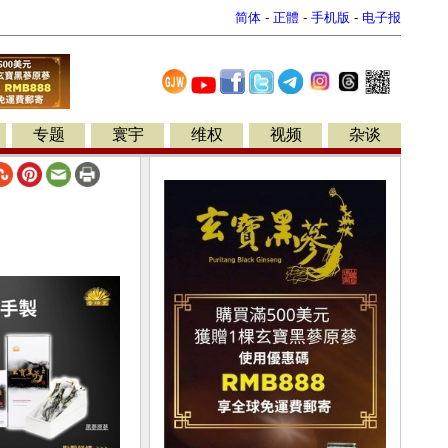
简体
-
正體
-
手机版
-
电子报
专题
寰宇
维权
视频
杂谈