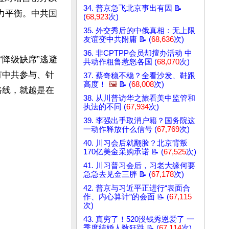
34. 普京急飞北京事出有因 📝
力平衡。中共国
(
68,923
次)
35. 外交秀后的中俄真相：无上限
友谊变中共附庸 📝 (
68,636
次)
36. 非CPTPP会员却擅办活动 中
降级缺席”逃避
共动作粗鲁惹怒各国 (
68,070
次)
有中共参与、针
37. 蔡奇稳不稳？全看沙发、鞋跟
高度！
🖼️
📝 (
68,008
次)
路线，就越是在
38. 从川普访华之旅看美中监管和
执法的不同 (
67,934
次)
39. 李强出手取消户籍？国务院这
一动作释放什么信号 (
67,769
次)
40. 川习会后就翻脸？北京背叛
170亿美金采购承诺 📝 (
67,525
次)
41. 川习普习会后，习老大缘何要
急急去见金三胖 📝 (
67,178
次)
42. 普京与习近平正进行“表面合
作、内心算计”的会面 📝 (
67,115
次)
43. 真穷了！520没钱秀恩爱了 一
季度结婚人数狂跌 📝 (
67,114
次)