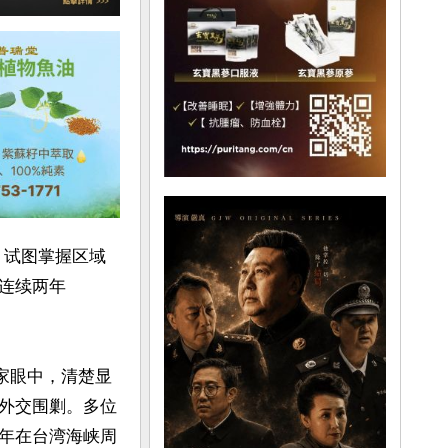
讲，试图掌握区域
连续两年
家眼中，清楚显
外交围剿。多位
年在台湾海峡周