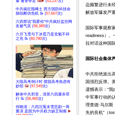
暴 遭警带走
🖼️▶️
(
53,237
次)
边频繁进行未
中共疯狂囤稀土 西方国防科技命
解放军爆发严
脉陷断供危机 📝 (
57,607
次)
六四禁说“我爱你”中共疯狂监控网
友被气笑 (
58,389
次)
国际军事观察家
六月飞雪与下冰雹乃是党魁不祥
readine
之兆 📝 (
60,780
次)
拉对话这种国际
国际社会集体声
中共拒绝派出
国强烈反弹。美
大陆高考倒计时 摆脱高考焦虑有
妙招
🖼️
(
97,549
次)
遗憾表示：“
解体中共邪党，清算六四屠杀罪
中军事行动的
行 📝 (
58,465
次)
理查德·马尔斯（
何晓清：六四沉冤未雪悲剧一再
重演 是因为中共权力缺乏制衡
▶️
失的良机”（los