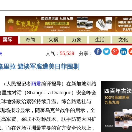
国际
奇闻
灾祸
万象
生活
文化
人气：
55,539
分享：
表
格里拉 避谈军腐遭美日菲围剿
】（人民报记者
丽君
编译报导）在新加坡刚结
里拉对话（Shangri-La Dialogue）安全峰会
全球地缘政治紧张持续升温。综合路透社与
的现场报导显示，随著乌克兰战争的启示，全
提高军费、采取不对称战术、联手防范大国扩
态。而在这场亚洲最重要的官方安全论坛上，