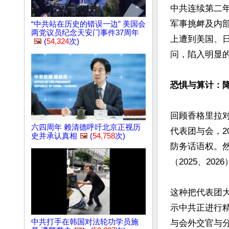
中共连续第二
军事挑衅及内
“中共站在历史的错误一边” 美国会
两党议员纪念天安门事件37周年
上遭到美国、
🖼️
(
54,324
次)
问，陷入明显的
恐惧与算计：降
回顾香格里拉对
六四周年 赖清德呼吁北京正视历
代表团与会，2
史并承认真相
🖼️
(
54,758
次)
防务话语权。
（2025、202
这种把代表团
示中共正进行
中共打手在韩国对法轮功学员施
与会外交官与