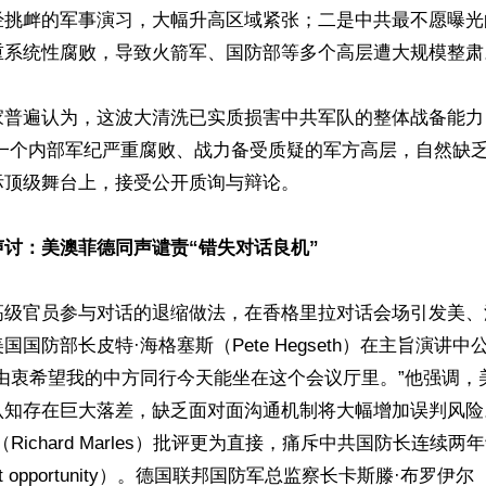
经挑衅的军事演习，大幅升高区域紧张；二是中共最不愿曝光
重系统性腐败，导致火箭军、国防部等多个高层遭大规模整肃。
普遍认为，这波大清洗已实质损害中共军队的整体战备能力（co
ss）。一个内部军纪严重腐败、战力备受质疑的军方高层，自然缺
顶级舞台上，接受公开质询与辩论。

讨：美澳菲德同声谴责“错失对话良机”
高级官员参与对话的退缩做法，在香格里拉对话会场引发美、
国国防部长皮特·海格塞斯（Pete Hegseth）在主旨演讲
我由衷希望我的中方同行今天能坐在这个会议厅里。”他强调，
认知存在巨大落差，缺乏面对面沟通机制将大幅增加误判风险
Richard Marles）批评更为直接，痛斥中共国防长连续两
t opportunity）。德国联邦国防军总监察长卡斯滕·布罗伊尔（Ca