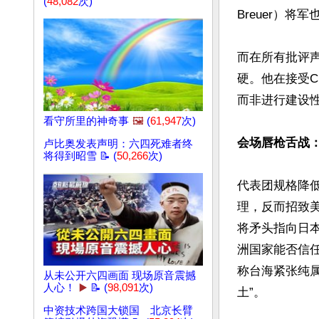
(
48,082
次)
Breuer）
而在所有批评声中
硬。他在接受C
而非进行建设性
看守所里的神奇事
🖼️
(
61,947
次)
会场唇枪舌战
卢比奥发表声明：六四死难者终
将得到昭雪 📝 (
50,266
次)
代表团规格降
理，反而招致
将矛头指向日
洲国家能否信
称台海紧张纯
从未公开六四画面 现场原音震撼
人心！
▶️
📝 (
98,091
次)
土”。

中资技术跨国大锁国 北京长臂