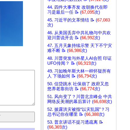
44. 四件大事齐发 改朝换代在即
习是最后一任 📝 (
67,095
次)
45. 习近平的文革情结 📝 (
67,083
次)
46. 从美国丢弃中共礼物与中共欢
迎川普说开去 📝 (
66,992
次)
47. 五月天象持续示警 天下不宁灾
难不断 📝 (
66,986
次)
48. 川普突发与外星人AI合照 印证
UFO传闻？ 📝 (
66,919
次)
49. 习如晚年斯大林一样怀疑所有
人 下场如何 📝 (
66,794
次)
50. 信贷跳水 社保崩了 政府又忽
悠养老靠街坊 📝 (
66,774
次)
51. 风向变了？川普北京峰会 中共
网络反美潮的幕后算计 (
66,698
次)
52. 披露洪灾被指“以灾乱国”？习
总书记你在哪里 📝 (
66,388
次)
53. 普京讲话不提习透疏离 📝
(
66,369
次)