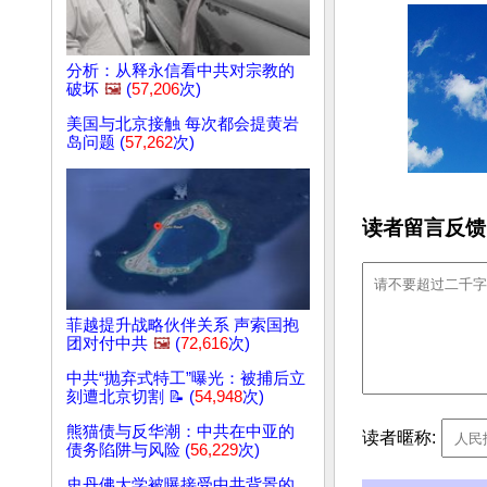
分析：从释永信看中共对宗教的
破坏
🖼️
(
57,206
次)
美国与北京接触 每次都会提黄岩
岛问题 (
57,262
次)
读者留言反馈
菲越提升战略伙伴关系 声索国抱
团对付中共
🖼️
(
72,616
次)
中共“抛弃式特工”曝光：被捕后立
刻遭北京切割 📝 (
54,948
次)
熊猫债与反华潮：中共在中亚的
读者暱称:
债务陷阱与风险 (
56,229
次)
史丹佛大学被曝接受中共背景的