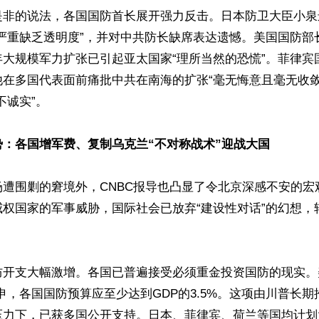
是非的说法，各国国防首长展开强力反击。日本防卫大臣小泉
“严重缺乏透明度”，并对中共防长缺席表达遗憾。美国国防部
年大规模军力扩张已引起亚太国家“理所当然的恐慌”。菲律宾
他在多国代表面前痛批中共在南海的扩张“毫无悔意且毫无收敛
诚实”。

势：各国增军费、复制乌克兰“不对称战术”迎战大国
场遭围剿的窘境外，CNBC报导也凸显了令北京深感不安的宏
权国家的军事威胁，国际社会已放弃“建设性对话”的幻想，
防开支大幅激增。各国已普遍接受必须重金投资国防的现实。
申，各国国防预算应至少达到GDP的3.5%。这项由川普长
压力下，已获多国公开支持。日本、菲律宾、荷兰等国均计划