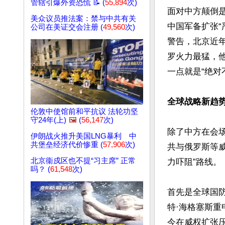
管辖引爆外资恐慌 📝 (
55,894
次)
面对中方颠倒
美众议员推法案：禁与中共有关
中国军备扩张
公司在美证交会注册 (
49,560
次)
警告，北京近
罗火力最猛，
一点就是“绝对不
全球战略新趋
伦敦中使馆前和平抗议 法轮功坚
守24年(上)
🖼️
(
56,147
次)
除了中方在会
伊朗战火推升美国LNG暴利 中
共堡垒经济代价惨重 (
57,906
次)
共与俄罗斯等威
北京衞戍区也不提“习主席” 正常
力吓阻”路线。

吗？ (
61,548
次)
首先是全球国
特·海格塞斯重
今在威权扩张