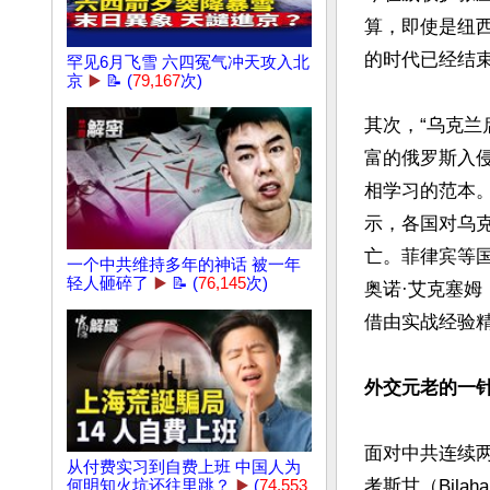
算，即使是纽
的时代已经结束
罕见6月飞雪 六四冤气冲天攻入北
京
▶️
📝 (
79,167
次)
其次，“乌克
富的俄罗斯入侵，
相学习的范本。乌
示，各国对乌
亡。菲律宾等
一个中共维持多年的神话 被一年
轻人砸碎了
▶️
📝 (
76,145
次)
奥诺·艾克塞姆（
借由实战经验精
外交元老的一
面对中共连续
从付费实习到自费上班 中国人为
考斯甘（Bila
何明知火坑还往里跳？
▶️
(
74,553