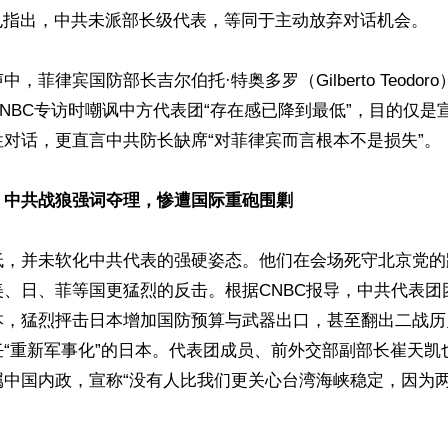
将军也指出，中共未派部长级代表，等同于主动放弃对话机会。

，菲律宾国防部长吉尔伯托·特奥多罗（Gilberto Teodo
NBC专访时嘲讽中方代表团“存在感已降到最低”，目的仅是
对话，更直言中共防长缺席“对菲律宾而言根本不是损失”。

：中共战狼强词夺理，惨遭国际重砲围剿
低，并未软化中共代表的强硬姿态。他们在会场死守北京党的
美、日、菲等国更猛烈的反击。根据CNBC报导，中共代表团
本，猛烈抨击日本增加国防预算与武器出口，甚至翻出二战历
任“重新军事化”的日本。代表团成员、前外交部副部长崔天凯
属中国内政，宣称“没有人比我们更关心台湾海峡稳定，因为