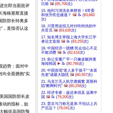
日籍
🖼️
(
85,706
次)
进次郎当面批评
15. 他列习清洗名单榜首！6常委
长海格塞斯直接
和张升民也难逃？
🖼️
📝 (
83,660
次)
国防部长特奥多
16. 川普用这招儿对付吃特供的中
”，直指否认这
共官员
🖼️
(
83,635
次)
17. 知名博主举报上海大学长江学
者论文造假
🖼️
📝 (
83,255
次)
18. 中国经济一团糟 民众信心不足
不敢消费
🖼️
📝 (
82,616
次)
19. 前公安董广平一只橡皮艇跨黄
海闯韩国
▶️
📝 (
80,766
次)
观趋势：面对中
20. 中国首现“老人多于孩子” “未富
转向全面拥抱“实
先老”成最大隐忧
🖼️
(
80,507
次)
21. 乌克兰无人机空袭频繁 莫斯科
陷“断网时代”
🖼️
(
80,258
次)
22. 经济专家：趁还来得及 远离中
美国国防部长皮
国
🖼️
📝 (
79,200
次)
期推动的指标，如
23. 普京与习称兄道弟 不怕沾上共
产厄运？ (
78,041
次)
大幅提高国防预