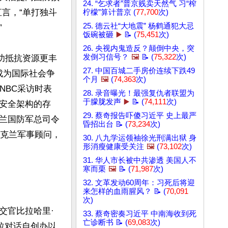
24. “乞求者”普京贱卖天然气 习“榨
言，“单打独斗
柠檬”算计普京 (
77,700
次)
25. 德云社“大地震” 杨鹤通犯大忌


饭碗被砸
▶️
📝 (
75,451
次)
26. 央视内鬼造反？颠倒中央，突
发倒习信号？
🖼️
📝 (
75,322
次)
功抵抗资源更丰
27. 中国百城二手房价连续下跌49
，已成为国际社会争
个月
🖼️
(
74,363
次)
CNBC采访时表
28. 录音曝光！最强复仇者联盟为
于朦胧发声
▶️
📝 (
74,111
次)
安全架构的存
29. 蔡奇报告吓傻习近平 史上最严
兰国防军总司令
昏招出台 📝 (
73,234
次)
聘请乌克兰军事顾问，
30. 八九学运领袖徐光刑满出狱 身
形消瘦健康受关注
🖼️
(
73,102
次)
31. 华人市长被中共渗透 美国人不
寒而栗
🖼️
📝 (
71,987
次)
32. 文革发动60周年：习死后将迎
来怎样的血雨腥风？ 📝 (
70,091
次)
交官比拉哈里·
33. 蔡奇密奏习近平 中南海收到死
亡诊断书 📝 (
69,083
次)
格里拉对话自创办以