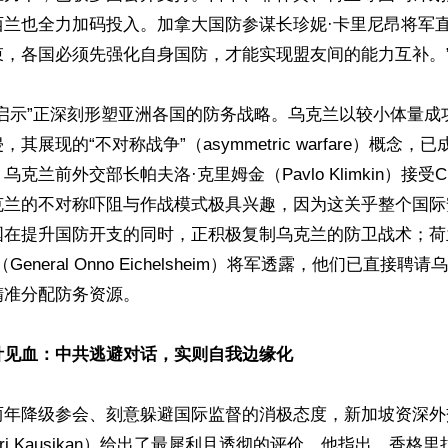
西兰也全力加码投入。加拿大国防参谋长珍妮·卡里尼昂将军直
，各国必须先强化自身国防，才能实现盟友间的能力互补。”
兰启示”正深刻形塑亚洲各国的防务战略。乌克兰以较小体量成
其展现的“不对称战争”（asymmetric warfare）概念
克兰前外交部长帕夫洛·克里姆金（Pavlo Klimkin）接受
克兰的不对称吓阻与作战模式极具兴趣，因为这关乎整个国际
国在提升国防开支的同时，正积极复制乌克兰的防卫战术；荷
General Onno Eichelsheim）将军透露，他们已直接
准分配防务资源。

针见血：中共逃避对话，实则自我边缘化
两年降级参会、刻意躲避国际监督的消极态度，新加坡资深外
hari Kausikan）给出了最犀利且透彻的评价。他指出，香