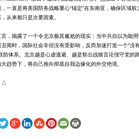
能，一直是将美国防务战略重心“锚定”在东南亚，确保区域权
，从来都只是次要因素。

直言，揭露了一个令北京极其尴尬的现实：当中共自以为能用“
腐丑闻时，国际社会非但没有受影响，反而加速打造一个“没
的联防体系。北京越是心虚逃避、越是祭出战狼言论强守党的
的大趋势下，将自己推向彻底自我边缘化的外交绝境。

）△
ww.renminbao.com/rmb/articles/2026/6/2/95379.html