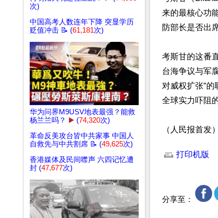
次)
来的最核心功
中国高考人数连年下降 突显学历
防部长是否出席
贬值冲击 📝 (
61,181
次)
考斯甘的这番
台海争议与军
对威权扩张”
全球实力吓阻
华为问界M9USV地表最强？能救
杨兰兰吗？
▶️
(
74,320
次)
（人民报首发
革命反美攻台皆中共家事 中国人
文章网址: http://w
自救先与中共割席 📝 (
49,625
次)
打印机版
香港媒体及民间噤声 六四记忆遭
封 (
47,677
次)
分享至：