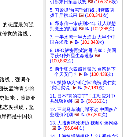
引起末日预言联想
🖼️
(
105,316
次)
5. 习紧抓“台湾”当红线 川普四两
拨千斤捞成果
🖼️
(
103,341
次)
6. 释永信一审获刑24年 让人联想
ro）的态度最为强
到魔王的阴谋
🖼️
📝 (
102,298
次)
宣传党的路线，
7. 一半水淹一半火焰山 大半个中
国在求救
▶️
📝 (
101,848
次)
8. UFO解密再掀波澜 专家：美国
寻获4种外星生命遗骸
🖼️
(
100,832
次)
9. 两千张六四照首曝光 台湾是下
一个天安门？
▶️
📝 (
100,438
次)
路线，强词夺
10. 扒掉华为“韬定律”底裤 黄仁勋
“实话实说”
▶️
📝 (
97,181
次)
团长孟祥青少将
11. 日本“真的变了”！主动应对中
史旧帐，质疑亚
共战狼挑衅
🖼️
📝 (
96,363
次)
也态度强硬，坚
12. 三驾马车油门踩不动 中国多产
业现倒闭潮
🖼️
📝 (
87,300
次)
两岸都是中国领
13. 大陆男猝死街边 视频引爆网络
🖼️
📝 (
86,844
次)
14. 上海惊爆随机砍人 3人受伤含2