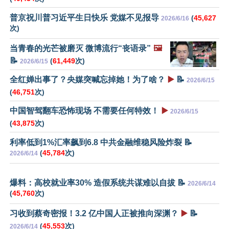
普京祝川普习近平生日快乐 党媒不见报导
(
45,627
2026/6/16
次)
当青春的光芒被磨灭 微博流行“丧语录”
🖼️
📝
(
61,449
次)
2026/6/15
全红婵出事了？央媒突喊忘掉她！为了啥？
▶️
📝
2026/6/15
(
46,751
次)
中国智驾翻车恐怖现场 不需要任何特效！
▶️
2026/6/15
(
43,875
次)
利率低到1%汇率飙到6.8 中共金融维稳风险炸裂 📝
(
45,784
次)
2026/6/14
爆料：高校就业率30% 造假系统共谋难以自拔 📝
2026/6/14
(
45,760
次)
习收到蔡奇密报！3.2 亿中国人正被推向深渊？
▶️
📝
(
45,553
次)
2026/6/14