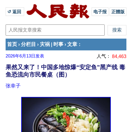
↺ 返回 
电子报
正體版
首页
分栏目
灾祸
时事
文章
›
›
|
›
：
2026年6月13日
发表
人气：
84,463
果然又来了！中国多地惊爆“安定鱼”黑产线 毒
鱼恐流向市民餐桌（图）
张幸子