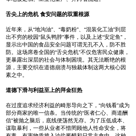
舌尖上的危机 食安问题的双重根源
近年来，从“地沟油”、“毒奶粉”、“混装化工油”到层
出不穷的校园“鼠头鸭脖”事件，以及上述“安定鱼”，
显示出中国的食品安全问题可谓无孔不入，防不胜
防。这场席卷全国的“舌尖危机”不仅危害民众健康，
更暴露出深层的社会与体制困境。其无法断绝的根
源，主要交织在道德崩溃与独裁体制这两大核心因
素之中。

道德下滑与利益至上的拜金狂热
在过度追求经济利益的畸形导向之下，“向钱看”成为
部分商家的唯一信条。当传统的“医者仁心、商道酬
信”被抛之脑后，底线便荡然无存。为了压低成本、
谋取暴利，一些从业者不惜罔顾他人性命安全，将
有毒、有害物质掺入油盐酱醋和日常主食中。这种