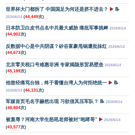
世界杯大门都拆了 中国国足为何还是挤不进去？
▶️
📝
(
44,449
次)
2026/6/14
日本防卫白皮书点名中共最大威胁 痛批军事挑衅
2026/6/14
(
44,902
次)
反数据中心是中共阴谋？矽谷富豪甩锅遭批抹红
2026/6/14
(
44,673
次)
北京零关税口号难惠非洲 专家揭隐形贸易壁垒
2026/6/14
(
45,199
次)
他曾经痛骂台独，终于看懂台湾人为何拒绝统一
▶️
📝
(
44,131
次)
2026/6/14
军媒首页毛名字赫然出现 习欲借其压军队？ 📝
2026/6/14
(
48,804
次)
被羞辱？河南大学生怒吼老师被封“咆哮哥”
▶️
2026/6/14
(
43,577
次)