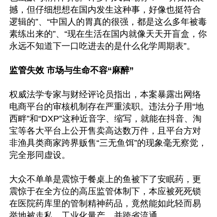
撼，但仔细想想在国内发生这种事，好像也挺符合
逻辑的”、“中国人的胃真的很强，都是这么多年被毒
素练出来的”、“现在生活在国内就像天天开盲盒，你
永远不知道下一口吃进去的是什么化学周期表”。

监管失效 市场与生命不容“麻醉”
权威法学专家与财经评论员指出，本案暴露出网络
电商平台的审核机制存在严重渎职。违法分子用“地
西畔”和“DXP”这种近音字、缩写，就能在抖音、淘
宝等各大平台上公开售卖高达数万件，且平台方对
非渔具类商家跨界贩售“三无鱼饵”的现象毫无察觉，
完全形同虚设。

大众不单单是震惊于餐桌上的鱼被下了安眠药，更
震惊于在全方位的高压监管体制下，本应被死死锁
在医院药库里的管制精神药品，竟然能如此轻而易
举地被走私、工业化量产、并跨省流通。
