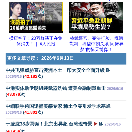
横店空了！20万群演正在集
核武逼宫、宪法打脸、俄朝
体消失！｜ #人民报
背刺，揭秘中朝关系“同床异
梦”的惊天博弈！
更多文章导读：
2026年6月13日
中共飞弹威胁直击澳洲本土 印太安全全面升级 📝
(
42,182
次)
2026/6/16
中港实体助伊朗组装武器洗钱 遭美金融制裁重击
2026/6/16
(
43,076
次)
中缅联手跨国逮捕美籍专家 稀土争夺引发学术寒蝉
(
41,801
次)
2026/6/16
于朦胧38岁冥诞！北京出异象 台湾现奇景
▶️
📝
2026/6/16
(
40,434
次)