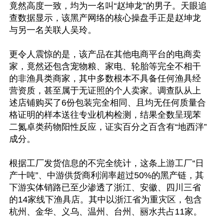
竟然高度一致，均为一名叫“赵坤龙”的男子。天眼追
查数据显示，该黑产网络的核心操盘手正是赵坤龙
与另一名关联人吴玲。

更令人震惊的是，该产品在其他电商平台的电商卖
家，竟然还包含宠物粮、家电、轮胎等完全不相干
的非渔具类商家，其中多数根本不具备任何渔具经
营资质，甚至属于无证照的个人卖家。调查队从上
述店铺购买了6份包装完全相同、且均无任何质量合
格证明的样本送往专业机构检测，结果全数呈现苯
二氮卓类药物阳性反应，证实百分之百含有“地西泮”
成分。

根据工厂发货信息的不完全统计，这条上游工厂“日
产十吨”、中游供货商利润率超过50%的黑产链，其
下游实体销路已至少渗透了浙江、安徽、四川三省
的14家线下渔具店。其中以浙江省为重灾区，包含
杭州、金华、义乌、温州、台州、丽水共占11家。