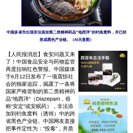
中国多省市出现非法添加第二类精神药品“地西泮”的钓鱼窝料，并已经
形成黑色产业链。（AI示意图）
【人民报消息】食安问题又来
了！中国食品安全与药物监管
再度拉响红色警报。中国媒体
于6月12日发布了一项震惊社
会的独家追踪，揭露了一条将
国家严格管制的第二类精神药
品“地西泮”（Diazepam，俗
称“安定”或安眠药），非法添
加到钓鱼窝料（诱饵）中的跨
省黑色产业链。中国网友直接
把事件定性为：“投毒”，并质