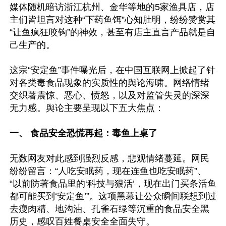
媒体随机暗访浙江杭州、金华等地的5家渔具店，店
主们皆坦言对这种“下药鱼饵”心知肚明，纷纷赞赏其
“让鱼疯狂咬钩”的神效，甚至有店主直言产品就是自
己生产的。

这宗“安定鱼”事件曝光后，在中国互联网上掀起了针
对各类毒食品现象的实质性的舆论海啸。网络情绪
交织著震惊、恶心、愤怒，以及对监管失灵的深深
无力感。舆论主要呈现以下五大焦点：

一、 食品安全恐慌再起：毒鱼上桌了
无数网友对此感到强烈反感，悲观情绪蔓延。网民
纷纷留言：“人吃安眠药，现在连鱼也吃安眠药”、
“以前防著食品里的‘科技与狠活’，现在出门买条活鱼
都可能买到‘安定鱼’”。这项黑幕让公众瞬间联想到过
去瘦肉精、地沟油、孔雀石绿等沉重的食品安全黑
历史，感叹百姓餐桌安全全面失守。
