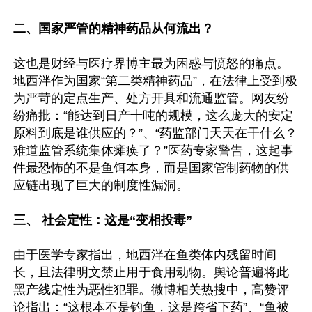
二、国家严管的精神药品从何流出？
这也是财经与医疗界博主最为困惑与愤怒的痛点。
地西泮作为国家“第二类精神药品”，在法律上受到极
为严苛的定点生产、处方开具和流通监管。网友纷
纷痛批：“能达到日产十吨的规模，这么庞大的安定
原料到底是谁供应的？”、“药监部门天天在干什么？
难道监管系统集体瘫痪了？”医药专家警告，这起事
件最恐怖的不是鱼饵本身，而是国家管制药物的供
应链出现了巨大的制度性漏洞。

三、 社会定性：这是“变相投毒”
由于医学专家指出，地西泮在鱼类体内残留时间
长，且法律明文禁止用于食用动物。舆论普遍将此
黑产线定性为恶性犯罪。微博相关热搜中，高赞评
论指出：“这根本不是钓鱼，这是跨省下药”、“鱼被