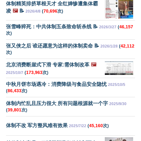
体制精英排挤草根天才 全红婵惨遭集体霸
凌
🖼️
📝
(
70,696
次)
2026/4/8
张雪峰猝死：中共体制五条致命斩杀线 📝
(
46,157
2026/3/27
次)
张又侠之后 谁还愿意为这样的体制卖命 📝
(
42,112
2026/1/28
次)
北京消费断崖式下滑 专家:需体制改革
🖼️
(
173,963
次)
2025/10/7
中秋月饼市场遇冷：消费降级与食品安全隐忧
2025/10/5
(
86,433
次)
体制内忙乱且压力很大 所有问题根源就一个字
2025/9/30
(
39,801
次)
体制不改 军方整风难有效果
(
45,160
次)
2025/7/22