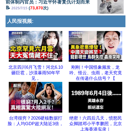
前体制内官员：习近平怀著复仇计划而来
📝
(
73,870
次)
2025/7/15
人民报视频:
北京四川6月飞雪！河北6.10
刚刚！中国怪象频发，龙
砸巨雹，沙漠暴雨50年罕
吟、怪云、虫雨，老天究竟
见，
在传递什么信号？【
台湾很穷？2026硬核数据打
绝密！六四后几天，愤怒民
脸：人均GDP超大陆近3倍，
众脚踏邓小平李鹏照，北京
上海香港实录｜