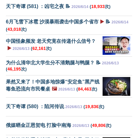
天下奇谭 (581) ：凶宅之夜 📝
(
18,933
次)
2026/6/14
6月飞雪下冰雹 沙漠暴雨袭击中国多个省市
▶️
📝
2026/6/14
(
43,018
次)
中国怪象频发 老天究竟在传递什么信号？
▶️
(
62,161
次)
2026/6/13
为什么清华北大学生分不清鹅腿与鸭腿？ 📝
2026/6/13
(
46,195
次)
果然又来了！中国多地惊爆“安定鱼”黑产线
毒鱼恐流向市民餐桌
🖼️
(
84,463
次)
2026/6/13
天下奇谭 (580) ：陷河传说
(
19,836
次)
2026/6/13
俄媒晒金正恩贺电 打脸中南海
(
49,806
次)
2026/6/13