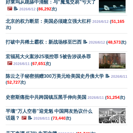
好莱坞从跪舔中清醒：与“魔鬼交易”亏大了
🖼️
📝
(
86,292
次)
2026/6/12
北京的权力断层：美国必须建立强大杠杆
(
51,165
2026/6/12
次)
打破中共稀土霸权：新战场移至巴西 📝
(
48,573
次)
2026/6/12
宏福苑大火案涉25项控罪 5被告涉误杀罪
🖼️
(
67,651
次)
2026/6/11
陈云之子秘密捐赠300万美元给美国史丹佛大学 📝
2026/6/11
(
52,727
次)
史密斯痛批中共跨国镇压黑手伸向美国
(
51,254
次)
2026/6/11
平壤“万人空巷”迎党魁 中国网友热议什么
话题？
🖼️
📝
(
73,440
次)
2026/6/11