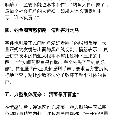
麻醉了，监管不能也麻木不仁”、“钓鱼人自己爽了，
最后全社会吃鱼的人遭殃，如果人体长期累积中
毒，谁来负责？”

四、钓鱼圈震怒切割：清理害群之马
事件也引发了民间钓鱼爱好者圈子的强烈反弹。大
量正规钓友纷纷出面与黑产线切割，愤怒表示：“真
正讲究技术的钓鱼人根本不屑用这种下三滥的手
段”、“靠安眠药聚鱼是作弊，完全丧失了垂钓的乐
趣”。钓鱼圈内部正掀起强烈呼声，要求官方雷厉风
行地严查，别让少数不法分子败坏了整个群体的名
声。

五、典型集体无奈：“活著像开盲盒”
在愤怒过后，评论区也充斥著一种典型的中国式黑
色幽默与精神内耗。许多网民自嘲称：“一开始很震