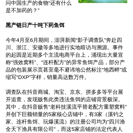
问中国生产的食物“还有什么
是不加药的？”

黑产链日产十吨下药鱼饵
今年4月至6月期间，澎湃新闻“影子调查队”奔赴四
川、浙江、安徽等多地进行实地暗访与溯源。事件
的起因是近期多个主流电商平台上，涌现出大量宣
称“强效窝料”、“连杆配方”的异常鱼饵产品，部分产
品的包装展示页甚至毫不避讳地公然标注“地西畔”或
缩写“DXP”字样，销量高达数万件。

调查队在抖音商城、淘宝、京东、拼多多等平台展
开追查，发现贩售此类违法鱼饵的店铺背景极深。
其中，在抖音贩售“老科技溪流平替老配方重塑窝料”
并创下巨额销量的5家核心店铺中，有3家（溪钓之
家、连杆鱼饵、玩爆溪流）的注册公司均为“四川渔
全天下渔具有限公司”，而这5家店铺的法定代表人