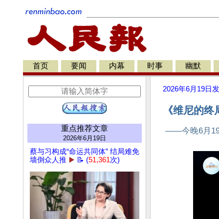
首页
要闻
内幕
时事
幽默
2026年6月19日
《维尼的终
重点推荐文章
——今晚6月1
2026年6月19日
蔡与习构成“命运共同体” 结局难免
墙倒众人推
▶️
📝 (
51,361
次)