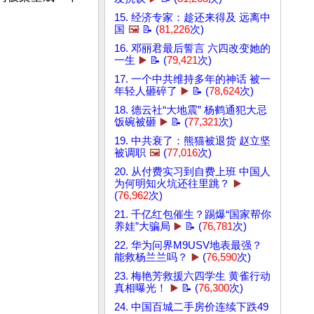
15. 经济专家：趁还来得及 远离中
国
🖼️
📝 (
81,226
次)
16. 邓丽君最后誓言 六四改变她的
一生
▶️
📝 (
79,421
次)
17. 一个中共维持多年的神话 被一
年轻人砸碎了
▶️
📝 (
78,624
次)
18. 德云社“大地震” 杨鹤通犯大忌
饭碗被砸
▶️
📝 (
77,321
次)
19. 中共衰了：熊猫被退货 赵立坚
被调职
🖼️
(
77,016
次)
20. 从付费实习到自费上班 中国人
为何明知火坑还往里跳？
▶️
(
76,962
次)
21. 千亿红包催生？踢爆“国家帮你
养娃”大骗局
▶️
📝 (
76,781
次)
22. 华为问界M9USV地表最强？
能救杨兰兰吗？
▶️
(
76,590
次)
23. 梅艳芳救援六四学生 黄雀行动
真相曝光！
▶️
📝 (
76,300
次)
24. 中国百城二手房价连续下跌49