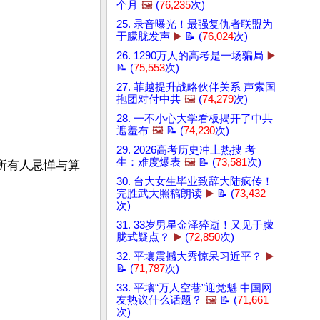
个月
🖼️
(
76,235
次)
25. 录音曝光！最强复仇者联盟为
于朦胧发声
▶️
📝 (
76,024
次)
26. 1290万人的高考是一场骗局
▶️
📝 (
75,553
次)
27. 菲越提升战略伙伴关系 声索国
抱团对付中共
🖼️
(
74,279
次)
28. 一不小心大学看板揭开了中共
遮羞布
🖼️
📝 (
74,230
次)
29. 2026高考历史冲上热搜 考
生：难度爆表
🖼️
📝 (
73,581
次)
所有人忌惮与算
30. 台大女生毕业致辞大陆疯传！
完胜武大照稿朗读
▶️
📝 (
73,432
次)
31. 33岁男星金泽猝逝！又见于朦
胧式疑点？
▶️
(
72,850
次)
32. 平壤震撼大秀惊呆习近平？
▶️
📝 (
71,787
次)
33. 平壤“万人空巷”迎党魁 中国网
友热议什么话题？
🖼️
📝 (
71,661
次)