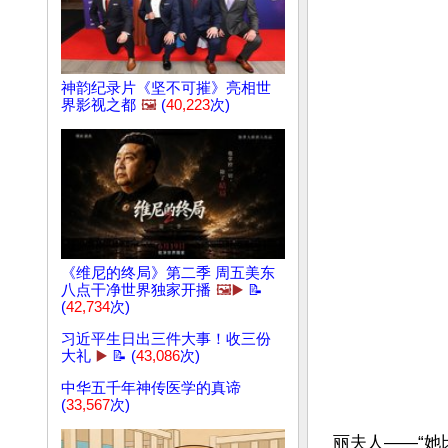
神韵纪录片《坚不可摧》亮相世
界影视之都
🖼️
(
40,223
次)
《维尼的终局》第二季 周五美东
八点干净世界独家开播
🖼️▶️
📝
(
42,734
次)
习近平生日出三件大事！收三份
大礼
▶️
📝 (
43,086
次)
中华五千年神传医学的真谛
(
33,567
次)
丽夫人——“