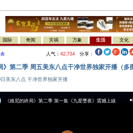
国际
奇闻
灾祸
万象
生活
文化
人气：
42,734
分享：
发表
局》第二季 周五美东八点干净世界独家开播（多图
9日美东八点 干净世界独家开播