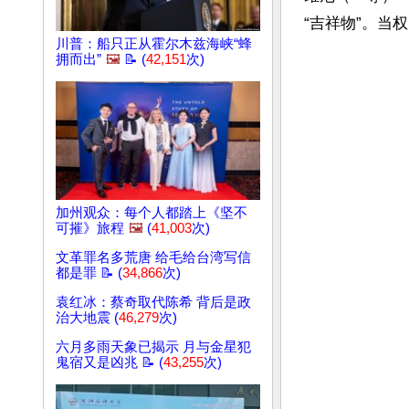
“吉祥物”。当
川普：船只正从霍尔木兹海峡“蜂
拥而出”
🖼️
📝 (
42,151
次)
加州观众：每个人都踏上《坚不
可摧》旅程
🖼️
(
41,003
次)
文革罪名多荒唐 给毛给台湾写信
都是罪 📝 (
34,866
次)
袁红冰：蔡奇取代陈希 背后是政
治大地震 (
46,279
次)
六月多雨天象已揭示 月与金星犯
鬼宿又是凶兆 📝 (
43,255
次)