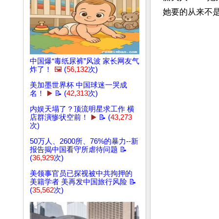
她要的从来不是
中国爆“毒纸尿裤”风波 家长网友气
炸了！
🖼️
(
56,132
次)
美加墨世界杯 中国球迷一哭成
名！
▶️
📝 (
42,313
次)
内娱天塌了？顶流明星求工作 横
店群演惨状空前！
▶️
📝 (
43,273
次)
50万人、2600所、76%的暴力--新
报告揭中国看守所虐待问题 📝
(
36,929
次)
美领事官员已探视被中共拘押的
美籍学者 美再发中国旅行风险 📝
(
35,562
次)