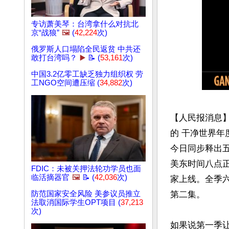
专访萧美琴：台湾拿什么对抗北
京“战狼”
🖼️
(
42,224
次)
俄罗斯人口塌陷全民返贫 中共还
敢打台湾吗？
▶️
📝 (
53,161
次)
中国3.2亿零工缺乏独力组织权 劳
工NGO空间遭压缩 (
34,882
次)
【人民报消息
的 干净世界
今日同步释出五
美东时间八点正式
FDIC：未被关押法轮功学员也面
临活摘器官
🖼️
📝 (
42,036
次)
家上线。全季
防范国家安全风险 美参议员推立
第二集。

法取消国际学生OPT项目 (
37,213
次)
如果说第一季让