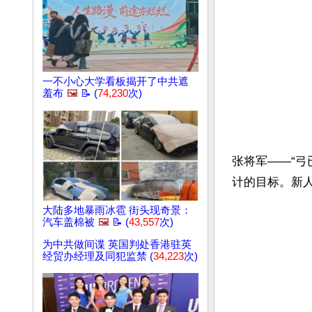
一不小心大学看板揭开了中共遮
羞布
🖼️
📝 (
74,230
次)
张将军——“
计的目标。新人
大陆多地暴雨冰雹 街头现奇景：
汽车盖棉被
🖼️
📝 (
43,557
次)
为中共做间谍 英国判处香港驻英
经贸办经理及同犯监禁 (
34,223
次)