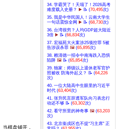
34. 学霸哭了！天塌了！2026高考
难度载入史册？
▶️
📝 (
70,495
次)
35. 我是中华民国人！云南大学生
一句话震惊全网
▶️
📝 (
68,730
次)
36. 台湾很穷？人均GDP超大陆近
3倍
▶️
📝 (
66,834
次)
37. 宏福苑大火案涉25项控罪 5被
告涉误杀罪
🖼️
(
65,895
次)
38. 赖清德一招令中南海跌入恐惧
陷阱
🖼️
📝 (
65,854
次)
39. 独家：师级以上退休老军官护
照被收 防海外起义？ 📝 (
64,226
次)
40. 一位大陆高中生眼里的习近平
时代 (
63,404
次)
41. 张升民言辞透军队向习表忠行
动还不够 📝 (
63,302
次)
42. 看守所里的神奇事
🖼️
(
63,203
次)
43. 北京衞戍区也不提“习主席” 正
。当棋盘铺开，
常吗？ (
62,955
次)