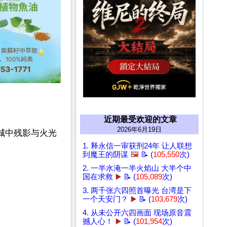
近期最受欢迎的文章
2026年6月19日
城中残影与火光
1. 释永信一审获刑24年 让人联想
到魔王的阴谋
🖼️
📝 (
105,550
次)
2. 一半水淹一半火焰山 大半个中
国在求救
▶️
📝 (
105,089
次)
3. 两千张六四照首曝光 台湾是下
一个天安门？
▶️
📝 (
103,679
次)
4. 从未公开六四画面 现场原音震
撼人心！
▶️
📝 (
101,954
次)