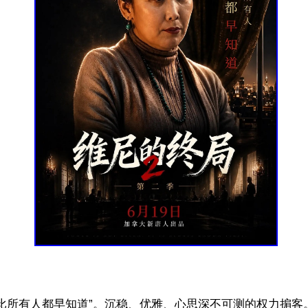
她比所有人都早知道”。沉稳、优雅、心思深不可测的权力掮客