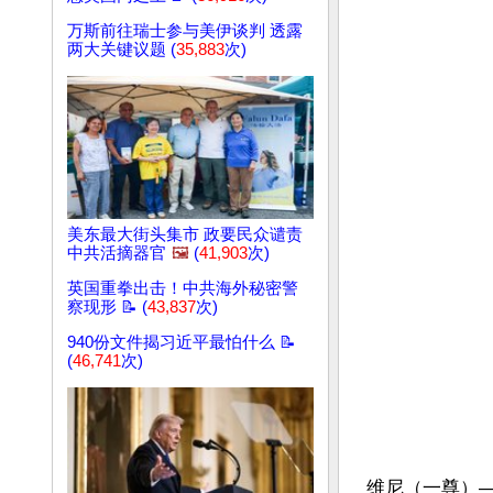
万斯前往瑞士参与美伊谈判 透露
两大关键议题 (
35,883
次)
美东最大街头集市 政要民众谴责
中共活摘器官
🖼️
(
41,903
次)
英国重拳出击！中共海外秘密警
察现形 📝 (
43,837
次)
940份文件揭习近平最怕什么 📝
(
46,741
次)
维尼（一尊）