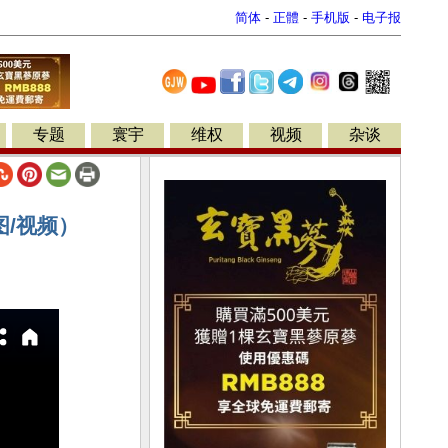
简体
-
正體
-
手机版
-
电子报
专题
寰宇
维权
视频
杂谈
/视频）