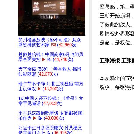
窒息感，第二
王朝开始崩塌
了彼此的敌人
剧情被外界形容
加州橙县放映《坚不可摧》观众
是命，是权位。
盛赞神韵艺术家
🖼️
(
42,960
次)
越做越赔钱！中国商家6月倒闭风
暴全面失控
▶️
📝 (
44,740
次)
五张海报 五张
天下奇谭 (589) ：善举救人 福报
如影随形 (
42,679
次)
本次释出的五
端午节不平静 河北巨雹狂砸 南方
山洪爆发
▶️
(
43,200
次)
1亿中国人还不起钱！《求是》文
章罕见喊话 (
47,053
次)
雷军武汉蹲街吃早饭 女孩戳破摆
拍作秀
▶️
📝 (
43,088
次)
习近平生日参议院赠兴 讨共檄文
悬美国门之上 📝 (
36,916
次)