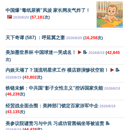
中国爆“毒纸尿裤”风波 家长网友气炸了！
🖼️
(
57,181
次)
2026/6/20
天下奇谭 (587) ：呼延冀之妻
(
16,258
次)
2026/6/20
美加墨世界杯 中国球迷一哭成名！
▶️
📝
(
42,845
2026/6/19
次)
内娱天塌了？顶流明星求工作 横店群演惨状空前！
▶️
📝
(
43,802
次)
2026/6/19
铁链未解：中共国“影子女性主义”控诉国家失能
2026/6/19
(
46,239
次)
经贸战全面合围：美跨部门锁定百家涉军中企
2026/6/19
(
43,135
次)
美参议院谴责习与中共 习成功背黑锅坐等被追责 📝
(
44,428
次)
2026/6/19