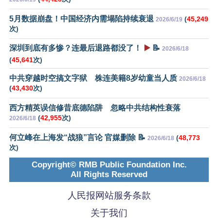
5月数据崩盘！中国经济内需塌陷持续衰退
(
45,249
2026/6/19
次)
深圳到底有多惨？连最后退路都没了！
▶️
📝
2026/6/18
(
45,641
次)
中共穿越时空搞文字狱 株连美籍8岁幼童当人质
2026/6/18
(
43,430
次)
西方精英误信修昔底德陷阱 忽略中共结构性衰落
(
42,955
次)
2026/6/18
何立峰在上海发“战狼”言论 官媒删除 📝
(
48,773
2026/6/18
次)
Copyright© RMB Public Foundation Inc.
All Rights Reserved
人民报网站服务条款
关于我们