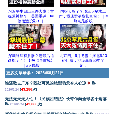
习近平生日出三件大事！官
内娱天塌了？顶流明星求工
媒造神翻车、美国重锤、中
作，横店群演惨状空前！ ｜#
使馆遭投影！｜
热点最前线
深圳到底有多惨？连最后退
北京四川6月飞雪！河北6.10
路都没了！【 热点最前线】
砸巨雹，沙漠暴雨50年罕
｜#人民报
见，
更多文章导读：
2026年6月21日
谁还敢去广东？随处可见的绝望场景令人心凉
▶️
📝
(
43,286
次)
2026/6/24
无法无天无人性！《民族团结法》长臂伸向全球各个角落
📝
(
43,060
次)
2026/6/24