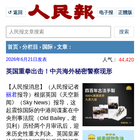
↺ 返回 
电子报
正體版
首页
分栏目
国际
文章
›
›
›
：
2026年6月21日
发表
人气：
44,420
英国重拳出击！中共海外秘密警察现形
【人民报消息】（人民报记者
丽君
报导）根据英国《天空新
闻》（Sky News）报导，这
起震惊国际的中港间谍案在中
央刑事法院（Old Bailey，老
贝利）历经两个月审讯后，迎
来历史性重大判决。英国皇家