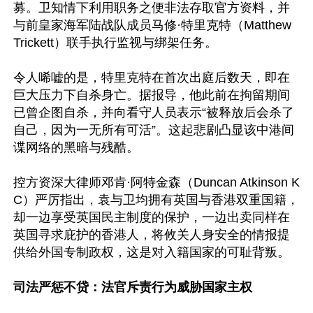
募。卫知情下利用职务之便非法存取官方资料，并
与前皇家海军陆战队成员马修·特里克特（Matthew 
Trickett）联手执行监视与绑架任务。

令人唏嘘的是，特里克特在首次出庭后数天，即在
巨大压力下自杀身亡。据报导，他此前在拘留期间
已曾企图自杀，并向看守人员表示“被释放后会杀了
自己，因为一无所有可活”。这起悲剧凸显该中港间
谍网络的黑暗与残酷。

控方资深大律师邓肯·阿特金森（Duncan Atkinson K
C）严厉指出，袁与卫均拥有英国与香港双重国籍，
却一边享受英国民主制度的保护，一边出卖同样在
英国寻求庇护的香港人，将攸关人身安全的情报提
供给外国专制政权，这是对入籍国家的可耻背叛。

司法严惩不贷：法官斥责行为威胁国家主权