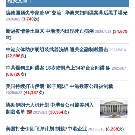
相关文章：
骗德国顶尖专家赴华“交流” 华裔夫妇间谍案幕后黑手曝光
(
3,740
次)
2026/8/1
新冠疫情卷土重来 中港澳均出现死亡病例
(
34,679
2026/7/13
次)
中港实体助伊朗组装武器洗钱 遭美金融制裁重击
2026/6/16
(
42,696
次)
中共爆狗血间谍案 18岁陆男恋上34岁台女间谍 📝
2025/9/7
(
66,720
次)
美国持续打击伊朗“影子船队” 中港数家公司被制裁
(
41,187
次)
2025/8/22
协助伊朗无人机计划 中港台公司被美列入
制裁名单
🖼️
(
30,364
次)
2025/8/3
美国打击伊朗飞弹计划 制裁7中港企业
(
6,268
次)
2025/5/16