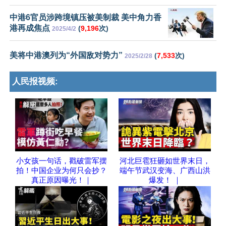
中港6官员涉跨境镇压被美制裁 美中角力香
港再成焦点
(
9,196
次)
2025/4/2
美将中港澳列为“外国敌对势力”
(
7,533
次)
2025/2/28
人民报视频:
小女孩一句话，戳破雷军摆
河北巨雹狂砸如世界末日，
拍！中国企业为何只会抄？
端午节武汉变海、广西山洪
真正原因曝光！｜
爆发！ ｜