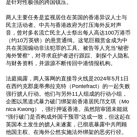
是针对性极强的跨国镇压。

两人主要任务是监视居住在英国的香港异议人士与
民主活动者。中共与香港政府为打压海外反对声
音，曾对多名流亡民主人士祭出每人高达100万港币
（约10万英镑）的悬赏通缉。这笔巨额赏金成为中
共在英国煽动非法犯罪的工具。被告等人充当“秘密
海外警察”，对寻求庇护者进行跟踪、刺探个人隐私
与财务资料，并源源不断传回中港情报机构。

法庭揭露，两人落网的直接导火线是2024年5月1日
在西约克郡庞蒂弗拉克特（Pontefract）的一起失败
强行掳人行动。他们与另外11人组成的行动小组，
企图以黑道式暴力破门绑架前香港居民邝文琪（Mo
nica Kwong），强行押返香港。虽然陪审团未能就
“强行破门是否构成外国干预罪”达成一致，但这起在
英国本土发生的掳人未遂案，已彻底暴露中共罔顾
他国主权、在海外公然实施法外绑架的恶劣行径。
