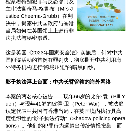
检察署特别犯罪与反恐部门及
主审法官奇马-格鲁布（Mrs J
ustice Cheema-Grubb）在判
决中，揭露中共国政府与香港
当局如何在英国领土上进行非
法执法与秘密渗透。

这是英国《2023年国家安全法》实施后，针对中共
国间谍活动的首例有罪判决，彻底撕开中共利用海
外特务机构进行“跨境压迫”的暗黑面纱。

影子执法浮上台面：中共长臂管辖的海外网络
本案的两名核心被告——现年66岁的比尔·袁（Bill Y
uen）与现年41岁的彼得·卫（Peter Wai），被法庭
认定代表中共国与香港当局，在英国境内执行具高
度组织性的“影子执法行动”（Shadow policing opera
tions）。他们的犯罪行为远超出传统情报搜集，而