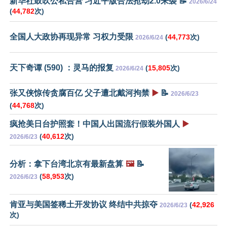
新华社鼓吹公私合营 习近平版合法抢劫2.0来袭 📝
2026/6/24
(
44,782
次)
全国人大政协再现异常 习权力受限
(
44,773
次)
2026/6/24
天下奇谭 (590) ：灵马的报复
(
15,805
次)
2026/6/24
张又侠惊传贪腐百亿 父子遭北戴河拘禁
▶️
📝
2026/6/23
(
44,768
次)
疯抢美日台护照套！中国人出国流行假装外国人
▶️
(
40,612
次)
2026/6/23
分析：拿下台湾北京有最新盘算
🖼️
📝
(
58,953
次)
2026/6/23
肯亚与美国签稀土开发协议 终结中共掠夺
(
42,926
2026/6/23
次)