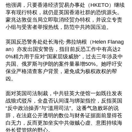
他强调，只要香港经济贸易办事处（HKETO）继续
享有现行特权，就仍是英国香港社群的恐惧源头。
蒙兆达敦促当局立即取消经贸办特权，并设立专责
小组与受害者举报热线，防范中共跨国压迫。

英国反恐警务处处长海伦·弗拉纳根（Helen Flanag
an）亦发出国安警告，指目前反恐工作中有高达2
0%精力用于应对“国家层级威胁”，过去三年涉及中
共国、俄罗斯与伊朗的案件量暴增50%。她呼吁安
保业严格清查客户背景，避免成为极权政权的帮
凶。

面对英国司法制裁，中共驻英大使馆一如既往发表
战狼式驳斥，全盘否认间谍与绑架指控，反指英国
“反中政治操弄”与“滥用司法”。这番气急败坏的说
辞，在法庭公开透明的数位与财务证据面前显得苍
白无力，反而更加坐实中共做贼心虚、意图持续海
外长臂管辖的野心。
