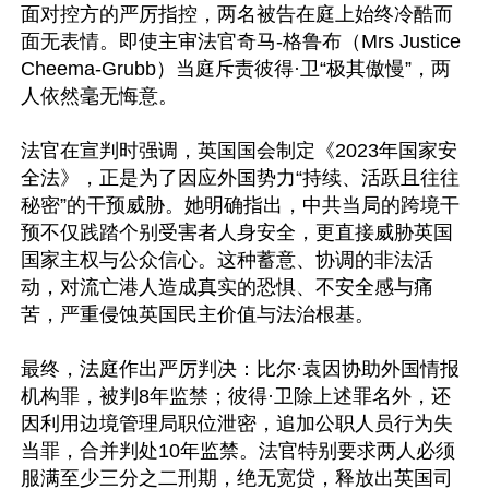
面对控方的严厉指控，两名被告在庭上始终冷酷而
面无表情。即使主审法官奇马-格鲁布（Mrs Justice 
Cheema-Grubb）当庭斥责彼得·卫“极其傲慢”，两
人依然毫无悔意。

法官在宣判时强调，英国国会制定《2023年国家安
全法》，正是为了因应外国势力“持续、活跃且往往
秘密”的干预威胁。她明确指出，中共当局的跨境干
预不仅践踏个别受害者人身安全，更直接威胁英国
国家主权与公众信心。这种蓄意、协调的非法活
动，对流亡港人造成真实的恐惧、不安全感与痛
苦，严重侵蚀英国民主价值与法治根基。

最终，法庭作出严厉判决：比尔·袁因协助外国情报
机构罪，被判8年监禁；彼得·卫除上述罪名外，还
因利用边境管理局职位泄密，追加公职人员行为失
当罪，合并判处10年监禁。法官特别要求两人必须
服满至少三分之二刑期，绝无宽贷，释放出英国司