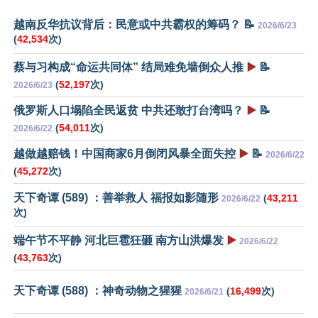
越南反华抗议背后：民意或中共霸权的筹码？ 📝
2026/6/23
(
42,534
次)
蔡与习构成“命运共同体” 结局难免墙倒众人推
▶️
📝
(
52,197
次)
2026/6/23
俄罗斯人口塌陷全民返贫 中共还敢打台湾吗？
▶️
📝
(
54,011
次)
2026/6/22
越做越赔钱！中国商家6月倒闭风暴全面失控
▶️
📝
2026/6/22
(
45,272
次)
天下奇谭 (589) ：善举救人 福报如影随形
(
43,211
2026/6/22
次)
端午节不平静 河北巨雹狂砸 南方山洪爆发
▶️
2026/6/22
(
43,763
次)
天下奇谭 (588) ：神奇动物之猩猩
(
16,499
次)
2026/6/21