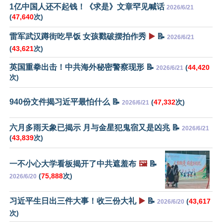
1亿中国人还不起钱！《求是》文章罕见喊话
2026/6/21
(
47,640
次)
雷军武汉蹲街吃早饭 女孩戳破摆拍作秀
▶️
📝
2026/6/21
(
43,621
次)
英国重拳出击！中共海外秘密警察现形 📝
(
44,420
2026/6/21
次)
940份文件揭习近平最怕什么 📝
(
47,332
次)
2026/6/21
六月多雨天象已揭示 月与金星犯鬼宿又是凶兆 📝
2026/6/21
(
43,839
次)
一不小心大学看板揭开了中共遮羞布
🖼️
📝
(
75,888
次)
2026/6/20
习近平生日出三件大事！收三份大礼
▶️
📝
(
43,617
2026/6/20
次)