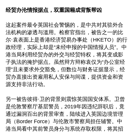
经贸办沦情报据点，双重国籍成背叛帮凶
这起案件最令英国社会警惕的，是中共对其驻外合
法机构的渗透与滥用。检察官指出，被告之一的比
尔·袁表面上是香港经济贸易办事处（HKETO）的行
政经理，实际上却是“未经申报的中国情报人员”。中
港当局利用经贸办的外交与经贸特权，将其变成影
子执法的掩护据点。虽然辩方辩称袁仅为“办公室经
理”且未要求外交豁免，但数位与财务证据显示，经
贸办直接出资雇用私人安保与间谍，提供资金和资
源支持非法行动。

另一被告彼得·卫的背景则震惊英国国安体系。卫曾
是伦敦警察厅基层警员，2019年因违纪辞职后，竟
通过漏洞百出的背景审查，陆续进入英国边境管理
局（Border Force）与伦敦市警察局担任辅警。中
港当局看中其前警员身分与系统存取权限，将其招