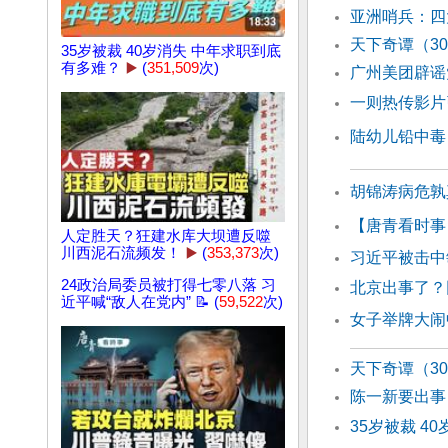
亚洲哨兵：四
天下奇谭（3
35岁被裁 40岁消失 中年求职到底
有多难？
▶️
(
351,509
次)
广州美团辟谣
一则热传影片
陆幼儿铅中毒
胡锦涛病危孰
【唐青看时事
人定胜天？狂建水库大坝遭反噬
川西泥石流频发！
▶️
(
353,373
次)
习近平被击中
24政治局委员被打得七零八落 习
北京出事了？
近平喊“敌人在党内” 📝 (
59,522
次)
女子举牌大闹
天下奇谭（3
陈一新要出事
35岁被裁 4