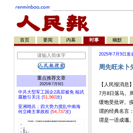
首页
要闻
内幕
时事
幽默
2025年7月9日
发
周先旺未卜
重点推荐文章
2025年7月9日
【人民报消息
中共大型军工国企2高层被免 核武
7月8日落马。
腐败引关注 (
51,960
次)
缓饱受批评。
亚洲哨兵：四大势力搅乱中南海
谓的经典名言
何立峰主掌政权 (
54,737
次)
谓是一语成谶。