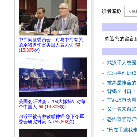
读者暱称:
欢迎您的留言
中共问题委员会：对与中共有关
的杀猪盘伤害美国人表关切
🖼️
(
15,365
次)
武汉千人怒围
江油事件延续
被高层掩盖的2
背锅？封口？
前武汉市长周
美国会研讨会：709大抓捕针对每
个中国人
🖼️
(
14,809
次)
又一名来自武
习近平被击中敏感神经 急下令军
恐怖直竖浮尸
委会研究对策 📝 (
55,802
次)
“枪在手跟我