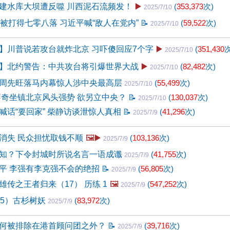
建水库大坝遭反噬 川西泥石流频发！
▶️
(
353,373
次)
2025/7/10
员被打得七零八落 习近平喊“敌人在党内”
📝
(
59,522
次)
2025/7/10
】川普说若攻台就炸北京 习吓傻回应7个字
▶️
(
351,430
次
2025/7/10
】北约警告：中共攻台将引爆世界大战
▶️
(
82,482
次)
2025/7/10
周先旺落马内幕惊人涉中央最高层
(
55,499
次)
2025/7/10
蔡奇坐镇北京风头强势 欲另立中央？
📝
(
130,037
次)
2025/7/10
喊话“要回家” 柴静访谈泄惊人真相
📝
(
41,296
次)
2025/7/9
消失 民众担忧取钱不顺
🖼️▶️
(
103,136
次)
2025/7/9
知？下令封城时所说名言一语成谶
(
41,755
次)
2025/7/9
平 李强有李克强不会的绝招
📝
(
56,805
次)
2025/7/9
传之王者归来（17） 历练 1
🖼️
(
547,252
次)
2025/7/9
05）古杉树妖
(
83,972
次)
2025/7/9
何被排除在港首顾问团之外？
📝
(
39,716
次)
2025/7/9