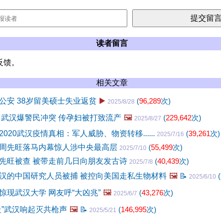
读者留言
反馈。
相关文章
公安 38岁留美硕士失业返贫
▶️
(
96,289
次)
2025/8/28
 武汉爆警民冲突 传孕妇被打致流产
🖼️
(
229,642
次)
2025/8/27
020武汉疫情真相：军人威胁、物资转移......
(
39,261
次)
2025/7/16
周先旺落马内幕惊人涉中央最高层
(
55,499
次)
2025/7/10
先旺被查 被带走前几日向朋友发古诗
(
40,439
次)
2025/7/8
汉的中国研究人员被捕 被控向美国走私生物材料
🖼️
📝
(
2025/6/10
惊现武汉大学 网友呼“大凶兆”
🖼️
(
43,276
次)
2025/6/7
走”武汉响起灭共枪声
🖼️
📝
(
146,995
次)
2025/5/21