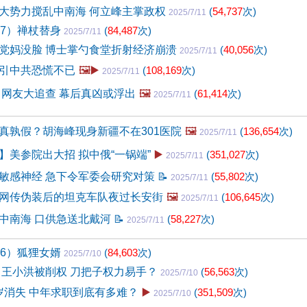
大势力搅乱中南海 何立峰主掌政权
(
54,737
次)
2025/7/11
07）禅杖替身
(
84,487
次)
2025/7/11
党妈没脸 博士掌勺食堂折射经济崩溃
(
40,056
次)
2025/7/11
引中共恐慌不已
🖼️▶️
(
108,169
次)
2025/7/11
 网友大追查 幕后真凶或浮出
🖼️
(
61,414
次)
2025/7/11
真孰假？胡海峰现身新疆不在301医院
🖼️
(
136,654
次)
2025/7/11
】美参院出大招 拟中俄“一锅端”
▶️
(
351,027
次)
2025/7/11
敏感神经 急下令军委会研究对策
📝
(
55,802
次)
2025/7/11
网传伪装后的坦克车队夜过长安街
🖼️
(
106,645
次)
2025/7/11
中南海 口供急送北戴河
📝
(
58,227
次)
2025/7/11
06）狐狸女婿
(
84,603
次)
2025/7/10
 王小洪被削权 刀把子权力易手？
(
56,563
次)
2025/7/10
0岁消失 中年求职到底有多难？
▶️
(
351,509
次)
2025/7/10