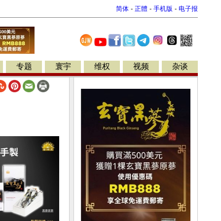
简体
-
正體
-
手机版
-
电子报
专题
寰宇
维权
视频
杂谈