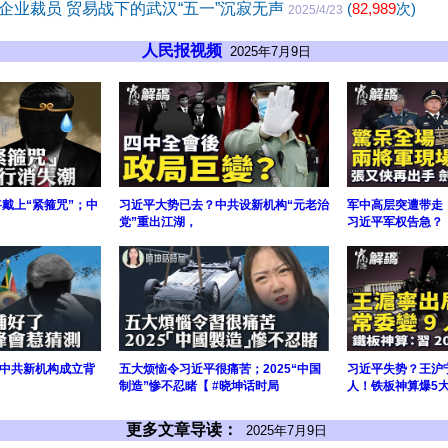
企业裁员 贸易战下的武汉“五一”沉寂无声
(
82,989
次)
2025/4/23
人民报视频
2025年7月9日
戴上“紧箍咒”；中
习近平大势已去？中共设新机构“元老治
军中高层突遭带走
党”重出江湖，
习近平军权告急？
中共新机构成立背
五大烦恼令习近平很痛苦；2025“中国
习近平失势？王沪
制造”惨不忍睹【 #晓坤话时局
人！铁板神算爆5
更多文章导读：
2025年7月9日