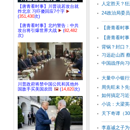
人定胜天？狂
【唐青看时事】川普说若攻台就
炸北京 习吓傻回应7个字
▶️
24政治局委
(
351,430
次)
【唐青看时事】北约警告：中共
【唐青看时事
攻台将引爆世界大战
▶️
(
82,482
次)
【唐青看时事
背锅？封口？
习远赴山西 
中国战俘向习
大量中小银行
川普政府将禁中国公民和其他外
周先旺未卜先
国敌手买美国农田
🖼️
(
14,820
次)
如何搞定习近
小说：大梁英雄
天下奇谭（3
李嘉诚之子为