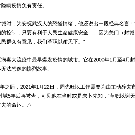
隐瞒疫情负有责任。

封城时，为安抚武汉人的恐慌情绪，他还说出一段经典名言：
病的控制，只要有利于人民生命健康安全……因为关门（封城
民群众有意见，我们革职以谢天下。”

病毒大流疫中最早爆发疫情的城市。它在2000年1月至4月
无法想像的惨烈故事。

周年之际，2021年1月22日，周先旺以工作需要为由主动辞
封城5年后再被查，可见他在当时或是未卜先知，“革职以谢天
过去的命运。△
ww.renminbao.com/rmb/articles/2025/7/9/91303.html