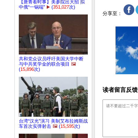
【唐青看时事】美参院出大招 拟
中俄“一锅端”
▶️
(
351,027
次)
分享至：
共和党众议员呼吁美国大学中断
与中共奖学金的联合项目
🖼️
(
15,896
次)
读者留言反馈
台湾“汉光”演习 美制艾布拉姆斯战
车首次实弹射击
🖼️
(
15,595
次)