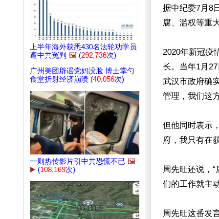
据中纪委7月8
腐、滥权等重大
上半年海外获悉430名法轮功学员
2020年新冠
遭中共冤判
🖼️
(
292,736
次)
长。当年1月2
广州美团辟谣党妈没脸 博士掌勺
食堂折射经济崩溃 (
40,056
次)
武汉市政府确
管理，我们这方
但他同时表示
府，我只有在获
一则热传影片引中共恐慌不已
🖼️
周先旺还说，“
▶️
(
108,169
次)
们的工作就主动
周先旺这番发