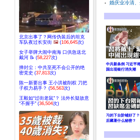
婚庆业冷清、
北京出事了？网传伪装后的坦克
车队夜过长安街
🖼️
(
106,645
次)
女子举牌大闹中南海 口供急送北
戴河 📝 (
58,227
次)
中共新条例 习近平将
掸封尘：中共至死不会公开的绝
国出现银行消失潮
密党史 (
37,813
次)
陈一新要出事 王小洪被削权 刀把
子权力易手？ (
56,563
次)
王毅如“过街老鼠”？ 法外长疑故意
“不握手” (
36,504
次)
习的下台阶铺好了？
后藏著什么秘密？