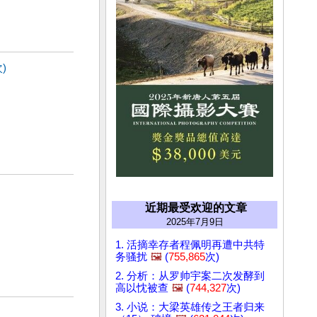
)
近期最受欢迎的文章
2025年7月9日
1. 活摘幸存者程佩明再遭中共特
务骚扰
🖼️
(
755,865
次)
2. 分析：从罗帅宇案二次发酵到
高以忱被查
🖼️
(
744,327
次)
3. 小说：大梁英雄传之王者归来