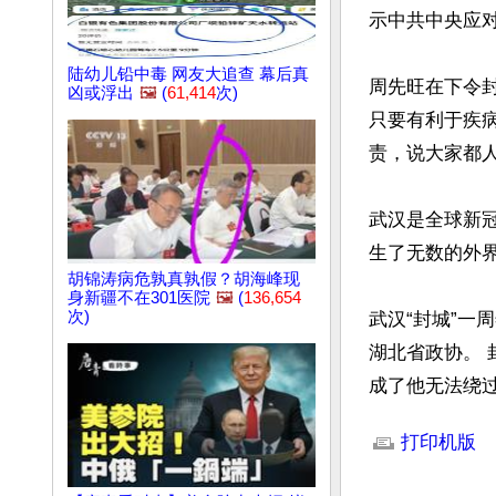
示中共中央应对
陆幼儿铅中毒 网友大追查 幕后真
周先旺在下令
凶或浮出
🖼️
(
61,414
次)
只要有利于疾
责，说大家都人
武汉是全球新冠
生了无数的外界
胡锦涛病危孰真孰假？胡海峰现
身新疆不在301医院
🖼️
(
136,654
次)
武汉“封城”一
湖北省政协。 
成了他无法绕
文章网址: http://w
打印机版