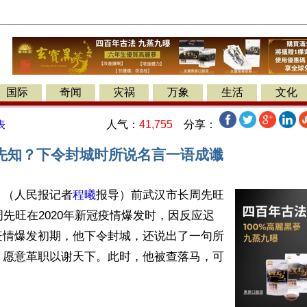
国际
奇闻
灾祸
万象
生活
文化
人气：
41,755
分享：
表
先知？下令封城时所说名言一语成谶
】（人民报记者
程曦
报导）前武汉市长周先旺
周先旺在2020年新冠疫情爆发时，因反应迟
疫情爆发初期，他下令封城，还说出了一句所
：愿意革职以谢天下。此时，他被查落马，可

