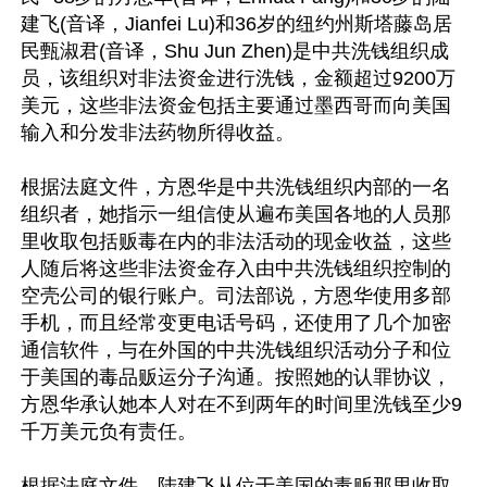
建飞(音译，Jianfei Lu)和36岁的纽约州斯塔藤岛居
民甄淑君(音译，Shu Jun Zhen)是中共洗钱组织成
员，该组织对非法资金进行洗钱，金额超过9200万
美元，这些非法资金包括主要通过墨西哥而向美国
输入和分发非法药物所得收益。

根据法庭文件，方恩华是中共洗钱组织内部的一名
组织者，她指示一组信使从遍布美国各地的人员那
里收取包括贩毒在内的非法活动的现金收益，这些
人随后将这些非法资金存入由中共洗钱组织控制的
空壳公司的银行账户。司法部说，方恩华使用多部
手机，而且经常变更电话号码，还使用了几个加密
通信软件，与在外国的中共洗钱组织活动分子和位
于美国的毒品贩运分子沟通。按照她的认罪协议，
方恩华承认她本人对在不到两年的时间里洗钱至少9
千万美元负有责任。

根据法庭文件，陆建飞从位于美国的毒贩那里收取