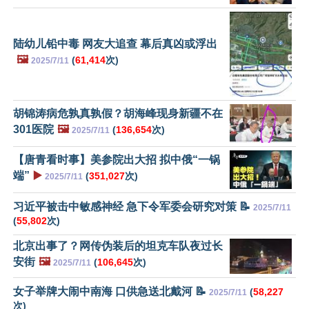
陆幼儿铅中毒 网友大追查 幕后真凶或浮出
🖼️
(
61,414
次)
2025/7/11
胡锦涛病危孰真孰假？胡海峰现身新疆不在
301医院
🖼️
(
136,654
次)
2025/7/11
【唐青看时事】美参院出大招 拟中俄“一锅
端”
▶️
(
351,027
次)
2025/7/11
习近平被击中敏感神经 急下令军委会研究对策 📝
2025/7/11
(
55,802
次)
北京出事了？网传伪装后的坦克车队夜过长
安街
🖼️
(
106,645
次)
2025/7/11
女子举牌大闹中南海 口供急送北戴河 📝
(
58,227
2025/7/11
次)