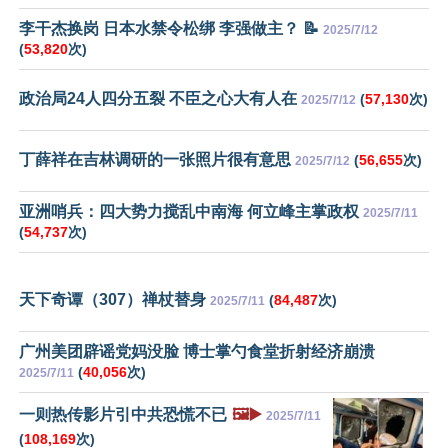
李干杰换岗 日本水禁令松绑 李强做主？ 📝
2025/7/12
(
53,820
次)
政治局24人四分五裂 不臣之心大有人在
(
57,130
次)
2025/7/12
丁薛祥在吉林调研的一张照片很有意思
(
56,655
次)
2025/7/12
亚洲哨兵：四大势力搅乱中南海 何立峰主掌政权
2025/7/11
(
54,737
次)
天下奇谭（307）禅杖替身
(
84,487
次)
2025/7/11
广州美团辟谣党妈没脸 博士掌勺食堂折射经济崩溃
(
40,056
次)
2025/7/11
一则热传影片引中共恐慌不已
🖼️▶️
2025/7/11
(
108,169
次)