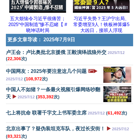
五大烦恼令习近平很痛苦；
习近平失势？王沪宁出局、
2025“中国制造”惨不忍睹【 #
常委增至9人！铁板神算爆5
晓坤话时局
大凶日，接班人浮现
更多文章导读：
2025年7月9日
卢王会：卢比奥批北京援俄 王毅演绎战狼外交
2025/7/12
(
22,306
次)
中国网友：2025年要注意这几个问题
🖼️▶️
(
108,972
次)
2025/7/12
中国人不如猪？一条最火视频引爆网络吵翻
天
▶️
(
353,392
次)
2025/7/12
七上将抗命 联署千字文上书军委主席
(
61,492
次)
2025/7/12
北京出事了？疑伪装坦克车队，夜过长安街！
▶️
2025/7/12
(
83,321
次)