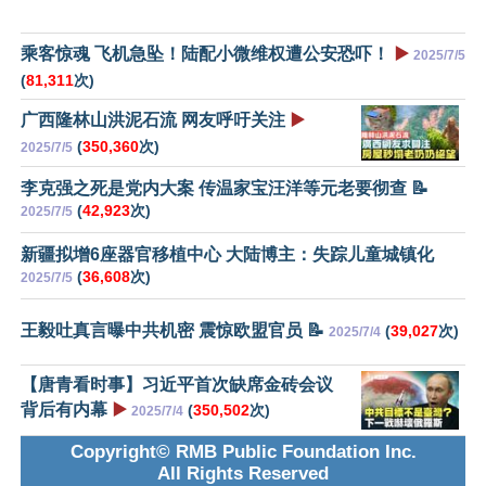
乘客惊魂 飞机急坠！陆配小微维权遭公安恐吓！
▶️
2025/7/5
(
81,311
次)
广西隆林山洪泥石流 网友呼吁关注
▶️
(
350,360
次)
2025/7/5
李克强之死是党内大案 传温家宝汪洋等元老要彻查 📝
(
42,923
次)
2025/7/5
新疆拟增6座器官移植中心 大陆博主：失踪儿童城镇化
(
36,608
次)
2025/7/5
王毅吐真言曝中共机密 震惊欧盟官员 📝
(
39,027
次)
2025/7/4
【唐青看时事】习近平首次缺席金砖会议
背后有内幕
▶️
(
350,502
次)
2025/7/4
Copyright© RMB Public Foundation Inc.
All Rights Reserved