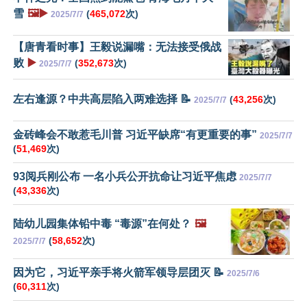
雪
🖼️▶️
(
465,072
次)
2025/7/7
【唐青看时事】王毅说漏嘴：无法接受俄战
败
▶️
(
352,673
次)
2025/7/7
左右逢源？中共高层陷入两难选择 📝
(
43,256
次)
2025/7/7
金砖峰会不敢惹毛川普 习近平缺席“有更重要的事”
2025/7/7
(
51,469
次)
93阅兵刚公布 一名小兵公开抗命让习近平焦虑
2025/7/7
(
43,336
次)
陆幼儿园集体铅中毒 “毒源”在何处？
🖼️
(
58,652
次)
2025/7/7
因为它，习近平亲手将火箭军领导层团灭 📝
2025/7/6
(
60,311
次)