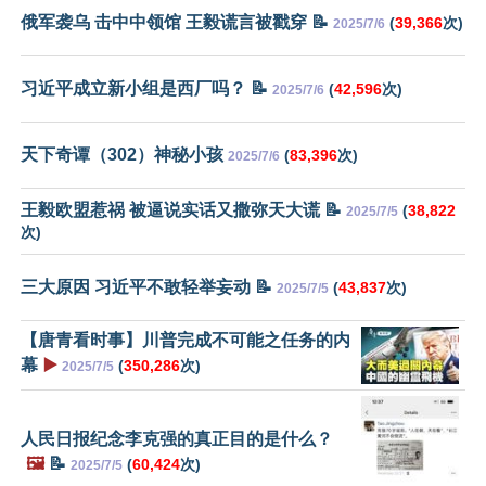
俄军袭乌 击中中领馆 王毅谎言被戳穿 📝
(
39,366
次)
2025/7/6
习近平成立新小组是西厂吗？ 📝
(
42,596
次)
2025/7/6
天下奇谭（302）神秘小孩
(
83,396
次)
2025/7/6
王毅欧盟惹祸 被逼说实话又撒弥天大谎 📝
(
38,822
2025/7/5
次)
三大原因 习近平不敢轻举妄动 📝
(
43,837
次)
2025/7/5
【唐青看时事】川普完成不可能之任务的内
幕
▶️
(
350,286
次)
2025/7/5
人民日报纪念李克强的真正目的是什么？
🖼️
📝
(
60,424
次)
2025/7/5