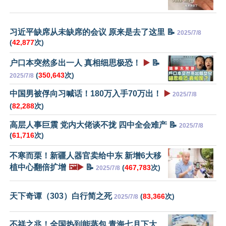
习近平缺席从未缺席的会议 原来是去了这里 📝
2025/7/8
(
42,877
次)
户口本突然多出一人 真相细思极恐！
▶️
📝
(
350,643
次)
2025/7/8
中国男被俘向习喊话！180万入手70万出！
▶️
2025/7/8
(
82,288
次)
高层人事巨震 党内大佬谈不拢 四中全会难产 📝
2025/7/8
(
61,716
次)
不寒而栗！新疆人器官卖给中东 新增6大移
植中心翻倍扩增
🖼️▶️
📝
(
467,783
次)
2025/7/8
天下奇谭（303）白行简之死
(
83,366
次)
2025/7/8
不祥之兆！全国热到能蒸包 青海七月下大