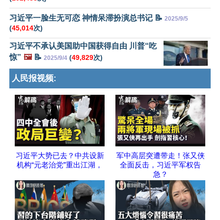
习近平一脸生无可恋 神情呆滞扮演总书记 📝
2025/9/5
(
45,014
次)
习近平不承认美国助中国获得自由 川普“吃
惊”
🖼️
📝
(
49,829
次)
2025/9/4
人民报视频:
习近平大势已去？中共设新
军中高层突遭带走！张又侠
机构“元老治党”重出江湖，
全面反击，习近平军权告
急？