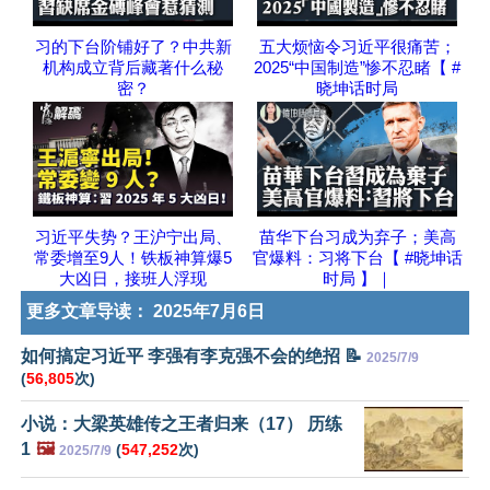
习的下台阶铺好了？中共新
五大烦恼令习近平很痛苦；
机构成立背后藏著什么秘
2025“中国制造”惨不忍睹【 #
密？
晓坤话时局
习近平失势？王沪宁出局、
苗华下台习成为弃子；美高
常委增至9人！铁板神算爆5
官爆料：习将下台【 #晓坤话
大凶日，接班人浮现
时局 】｜
更多文章导读：
2025年7月6日
如何搞定习近平 李强有李克强不会的绝招 📝
2025/7/9
(
56,805
次)
小说：大梁英雄传之王者归来（17） 历练
1
🖼️
(
547,252
次)
2025/7/9