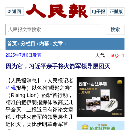
↺ 返回 
电子报
正體版
首页
分栏目
内幕
文章
›
›
›
：
2025年7月6日
发表
人气：
60,311
因为它，习近平亲手将火箭军领导层团灭
【人民报消息】（人民报记者
程曦
报导）以色列“崛起之狮”
（Rising Lion）的斩首行动，
精准的把伊朗指挥体系高层几
乎全灭。上报近日有评论文章
说，中共火箭军的领导层也几
近团灭，类比伊朗革命军首