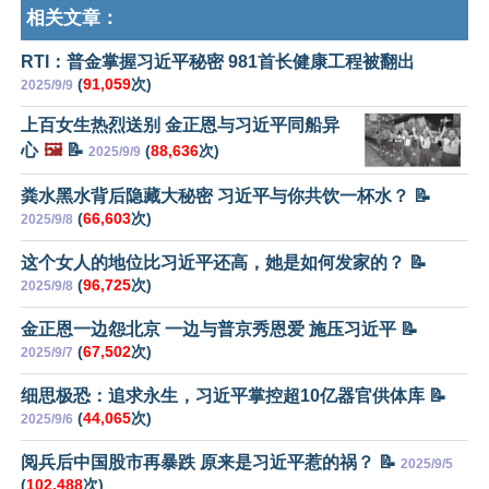
相关文章：
RTI：普金掌握习近平秘密 981首长健康工程被翻出
(
91,059
次)
2025/9/9
上百女生热烈送别 金正恩与习近平同船异
心
🖼️
📝
(
88,636
次)
2025/9/9
粪水黑水背后隐藏大秘密 习近平与你共饮一杯水？ 📝
(
66,603
次)
2025/9/8
这个女人的地位比习近平还高，她是如何发家的？ 📝
(
96,725
次)
2025/9/8
金正恩一边怨北京 一边与普京秀恩爱 施压习近平 📝
(
67,502
次)
2025/9/7
细思极恐：追求永生，习近平掌控超10亿器官供体库 📝
(
44,065
次)
2025/9/6
阅兵后中国股市再暴跌 原来是习近平惹的祸？ 📝
2025/9/5
(
102,488
次)