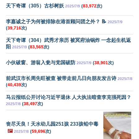
天下奇谭（305）古杉树妖
(
83,972
次)
2025/7/9
李嘉诚之子为何被排除在港首顾问团之外？ 📝
2025/7/9
(
39,716
次)
天下奇谭（304）武秀才亲历 被冥府油锅炸 一念起生机返
阳
(
83,565
次)
2025/7/9
小伙破窗、游翁入瓮与党国破防
(
38,901
次)
2025/7/9
前武汉市长周先旺被查 被带走前几日向朋友发古诗
2025/7/8
(
40,439
次)
马云报纸公开讨论习近平退休 人大执法暗查李克强死因？
(
38,497
次)
2025/7/8
丧尽天良！天水幼儿园251孩 233孩铅中毒
🖼️
(
59,696
次)
2025/7/8