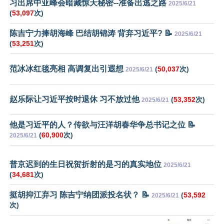
习出席中亚峰会暗藏惊天秘密--准备出逃之路
2025/6/21
(
53,097
次)
陈吉宁力捧胡海峰 巴结胡锦涛 背弃习近平? 📝
2025/6/21
(
53,251
次)
范冰冰红毯亮相 高调复出引遐想
(
50,037
次)
2025/6/21
赵乐际让习近平按时退休 习不放过他
(
53,352
次)
2025/6/21
他是习近平的人？传欲与汪洋胡春华争总书记之位 📝
(
60,900
次)
2025/6/21
普京迟到的生日祝贺折射的是习的真实地位
2025/6/21
(
34,681
次)
挺胡抑江弃习 陈吉宁纳团派投名状？ 📝
(
53,592
2025/6/21
次)