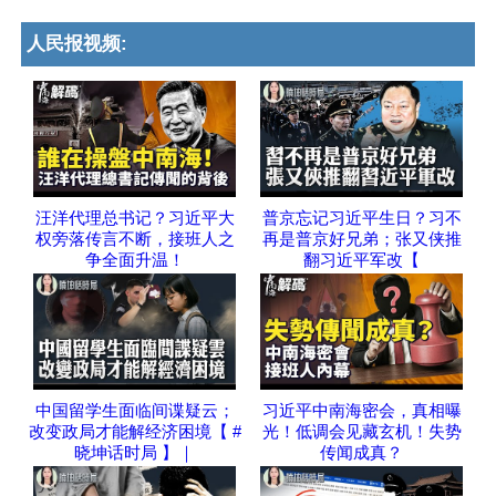
人民报视频:
汪洋代理总书记？习近平大
普京忘记习近平生日？习不
权旁落传言不断，接班人之
再是普京好兄弟；张又侠推
争全面升温！
翻习近平军改【
中国留学生面临间谍疑云；
习近平中南海密会，真相曝
改变政局才能解经济困境【 #
光！低调会见藏玄机！失势
晓坤话时局 】｜
传闻成真？