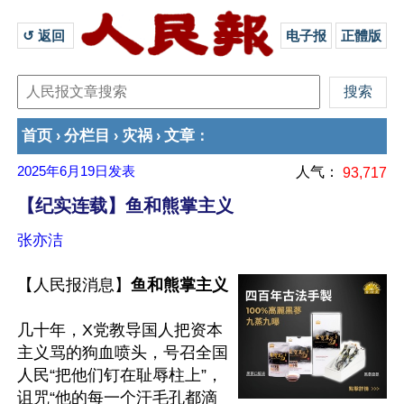
↺ 返回 
电子报
正體版
首页
分栏目
灾祸
文章
›
›
›
：
2025年6月19日
发表
人气：
93,717
【纪实连载】鱼和熊掌主义
张亦洁
【人民报消息】
鱼和熊掌主义
几十年，X党教导国人把资本
主义骂的狗血喷头，号召全国
人民“把他们钉在耻辱柱上”，
诅咒“他的每一个汗毛孔都滴