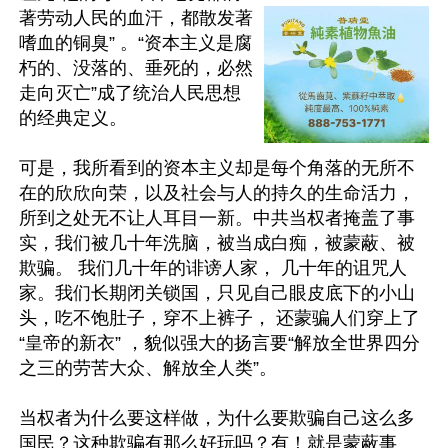
著劳动人民的血汗，都散发著
嗜血的铜臭” 。“资本主义是腐
朽的、没落的、垂死的，必然
走向灭亡”成了统治人民思想
的经典定义。

可是，我所看到的资本主义却是每个角落的无所不
在的欣欣向荣，以及社会与人的持久的生命活力，
所到之处无不让人耳目一新。中共当权者掩盖了事
实，我们被几十年洗脑，被当成白痴，被蒙蔽、被
欺骗。 我们几十年的诽谤人家， 几十年的诅咒人
家。我们长期闭关锁国，只见自己眼皮底下的小山
头，吃不饱肚子，穿不上裤子， 还蒙骗人们穿上了
“皇帝的新衣” ，貌似强大的扬言要“解放全世界四分
之三的劳苦大众、解放全人类”。

当权者为什么要这样做，为什么要欺骗自己这么多
国民？这种欺骗有那么好玩吗？有！就是蒙蔽事