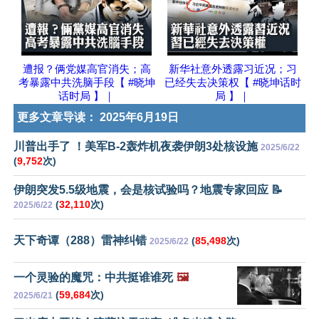
遭报？俩党媒高官消失；高
新华社意外透露习近况；习
考暴露中共洗脑手段【 #晓坤
已经失去决策权【 #晓坤话时
话时局 】｜
局 】｜
更多文章导读：
2025年6月19日
川普出手了 ！美军B-2轰炸机夜袭伊朗3处核设施
2025/6/22
(
9,752
次)
伊朗突发5.5级地震，会是核试验吗？地震专家回应 📝
(
32,110
次)
2025/6/22
天下奇谭（288）雷神纠错
(
85,498
次)
2025/6/22
一个灵验的魔咒：中共挺谁谁死
🖼️
(
59,684
次)
2025/6/21