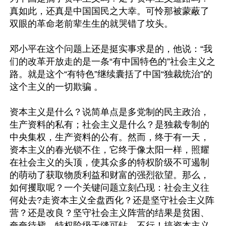
真如此，还真是中国国民之大幸。可怜那被蒙蔽了
双眼的革命老前辈生生的就哭错了坟头。

邓小平在这个问题上还是挺实事求是的，他说：“我
们的改革开放走的是一条“有中国特色的”社会主义之
路。就是这个“有特色”继续囊括了中国“独裁统治”的
这个主义的一切欺骗 。

资本主义是什么？说简单点是多党制的民主政治，
生产资料的私有；社会主义是什么？是独裁专制的
中央集权，生产资料的公有。然而，终于有一天，
资本主义的春光锁不住，它终于像太阳一样，照耀
在社会主义的头顶，使其众多的特权阶级不可遏制
的萌动了获取物质利益和财富的强烈欲望。那么，
如何攫取呢？一个关键问题立刻凸现：社会主义往
何处去?走资本主义全盘西化？还是坚守社会主义阵
营？还是改良？坚守社会主义阵营的结果是贫困、
奄奄待毙，特权阶级无缝可钻，不行！搞资本主义