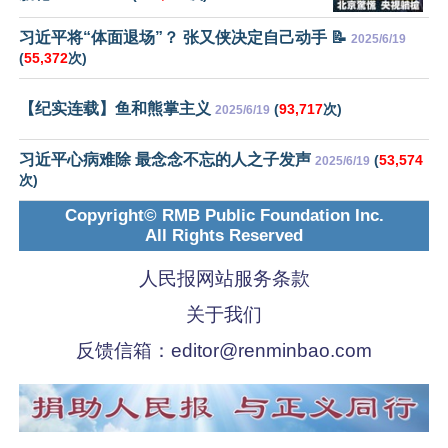
习近平将“体面退场”？ 张又侠决定自己动手 📝
2025/6/19
(
55,372
次)
【纪实连载】鱼和熊掌主义
(
93,717
次)
2025/6/19
习近平心病难除 最念念不忘的人之子发声
(
53,574
2025/6/19
次)
Copyright© RMB Public Foundation Inc.
All Rights Reserved
人民报网站服务条款
关于我们
反馈信箱：
editor@renminbao.com