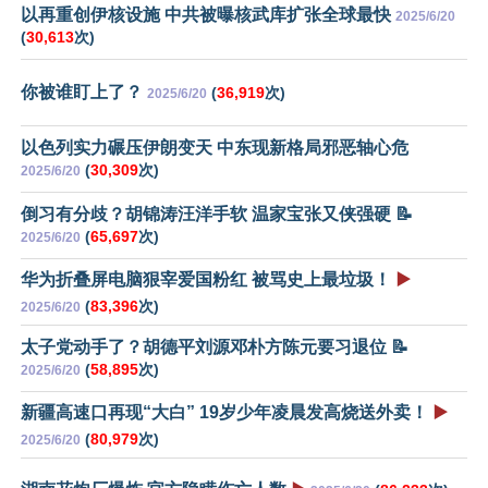
以再重创伊核设施 中共被曝核武库扩张全球最快
2025/6/20
(
30,613
次)
你被谁盯上了？
(
36,919
次)
2025/6/20
以色列实力碾压伊朗变天 中东现新格局邪恶轴心危
(
30,309
次)
2025/6/20
倒习有分歧？胡锦涛汪洋手软 温家宝张又侠强硬 📝
(
65,697
次)
2025/6/20
华为折叠屏电脑狠宰爱国粉红 被骂史上最垃圾！
▶️
(
83,396
次)
2025/6/20
太子党动手了？胡德平刘源邓朴方陈元要习退位 📝
(
58,895
次)
2025/6/20
新疆高速口再现“大白” 19岁少年凌晨发高烧送外卖！
▶️
(
80,979
次)
2025/6/20