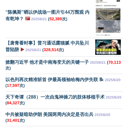
“陈佩斯”晒以伊战场一图片引44万围观 内
有乾坤？
🖼️
(
52,389
次)
2025/6/21
【唐青看时事】普习通话露猫腻 中共坠川
普陷阱
▶️
(
328,514
次)
2025/6/21
掀翻习近平 他才是中南海变天的关键一子
(
70,113
2025/6/21
次)
以色列再次精准斩首 伊最高领袖哈梅内伊失联 📝
2025/6/20
(
17,597
次)
天下奇谭（288）一次由鬼神操刀的肢体移植手术
2025/6/20
(
84,327
次)
中共被疑暗助伊朗 美国两周内决定是否出兵
2025/6/20
(
31,401
次)