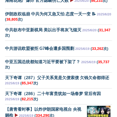
湖南花炮厂爆炸 官方隐瞒伤亡人数
▶️
(
86,233
次)
2025/6/20
伊朗政权临崩 中共为何又急又怕 态度一天一变 📝
2025/6/20
(
38,805
次)
中共欲布中亚新棋局 美以出手将灰飞烟灭
(
31,347
2025/6/20
次)
中共游说欧盟被拒 G7峰会遭多国围剿
(
33,262
次)
2025/6/19
中亚五国总统都知道习近平要被下架了？
(
35,737
2025/6/19
次)
天下奇谭（287）父子关系竟是欠债索债 欠钱欠命都得还
(
85,347
次)
2025/6/19
天下奇谭（286）二十年富贵犹如一场春梦 背后有因
(
82,215
次)
2025/6/19
【唐青看时事】以炸伊朗国家电视台 央视
躺枪
▶️
(
334,290
次)
2025/6/19