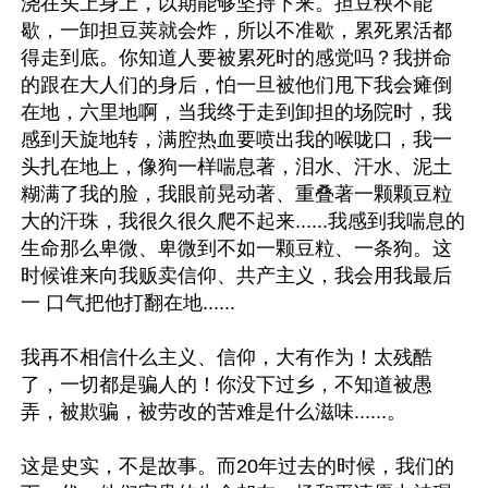
浇在头上身上，以期能够坚持下来。担豆秧不能
歇，一卸担豆荚就会炸，所以不准歇，累死累活都
得走到底。你知道人要被累死时的感觉吗？我拼命
的跟在大人们的身后，怕一旦被他们甩下我会瘫倒
在地，六里地啊，当我终于走到卸担的场院时，我
感到天旋地转，满腔热血要喷出我的喉咙口，我一
头扎在地上，像狗一样喘息著，泪水、汗水、泥土
糊满了我的脸，我眼前晃动著、重叠著一颗颗豆粒
大的汗珠，我很久很久爬不起来......我感到我喘息的
生命那么卑微、卑微到不如一颗豆粒、一条狗。这
时候谁来向我贩卖信仰、共产主义，我会用我最后
一 口气把他打翻在地......

我再不相信什么主义、信仰，大有作为！太残酷
了，一切都是骗人的！你没下过乡，不知道被愚
弄，被欺骗，被劳改的苦难是什么滋味......。 

这是史实，不是故事。而20年过去的时候，我们的