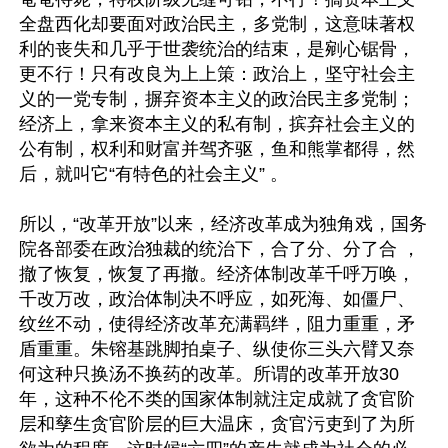
全盘西化却要面对政治民主，多党制，这意味著权
利的丧失和几乎于世袭统治的结束，是剜心锯骨，
更不行！只有改良为上上策：政治上，坚守社会主
义的一党专制，摒弃资本主义的政治民主多党制；
经济上，拿来资本主义的私有制，摈弃社会主义的
公有制，权利和财富并驾齐驱，鱼和熊掌都得，然
后，就叫它“有特色的社会主义” 。

所以，“改革开放”以来，经济改革成为独角戏，国务
院各部委在政治独裁的统治下，合了分、分了合 ，
撤了恢复，恢复了再撤。经济体制改革千呼万唤，
千改万改，政治体制决不呼应，如死海、如僵尸、
纹丝不动，使得经济改革充满羁绊，阻力重重，矛
盾重重。朱镕基跳脚拍桌子、纵使你三头六臂又奈
何这种只换汤不换药的改革。所谓的改革开放30
年，这种不伦不类的国家体制就注定成就了贪官阶
层和孳生贪官阶层的巨大温床，贪官污吏到了为所