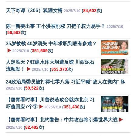
天下奇谭（306）狐狸女婿
(
84,603
次)
2025/7/10
陈一新要出事 王小洪被削权 刀把子权力易手？
2025/7/10
(
56,563
次)
35岁被裁 40岁消失 中年求职到底有多难？
▶️
(
351,509
次)
2025/7/10
人定胜天？狂建水库大坝遭反噬 川西泥石
流频发！
▶️
(
353,373
次)
2025/7/10
24政治局委员被打得七零八落 习近平喊“敌人在党内” 📝
(
59,522
次)
2025/7/10
【唐青看时事】川普说若攻台就炸北京 习
吓傻回应7个字
▶️
(
351,430
次)
2025/7/10
【唐青看时事】北约警告：中共攻台将引爆世界大战
▶️
(
82,482
次)
2025/7/10