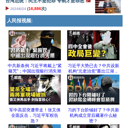
台湾总统：民主不是犯罪 专制才是罪恶
🖼️
▶️
(
16,886
次)
2024/6/24
人民报视频:
中共新条例 习近平将戴上“紧
习近平大势已去？中共设新
箍咒”；中国出现银行消失潮
机构“元老治党”重出江湖，
军中高层突遭带走！张又侠
习的下台阶铺好了？中共新
全面反击，习近平军权告
机构成立背后藏著什么秘
急？
密？