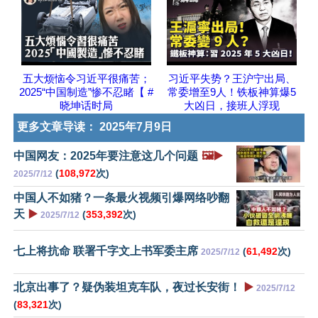
五大烦恼令习近平很痛苦；
习近平失势？王沪宁出局、
2025“中国制造”惨不忍睹【 #
常委增至9人！铁板神算爆5
晓坤话时局
大凶日，接班人浮现
更多文章导读：
2025年7月9日
中国网友：2025年要注意这几个问题
🖼️▶️
(
108,972
次)
2025/7/12
中国人不如猪？一条最火视频引爆网络吵翻
天
▶️
(
353,392
次)
2025/7/12
七上将抗命 联署千字文上书军委主席
(
61,492
次)
2025/7/12
北京出事了？疑伪装坦克车队，夜过长安街！
▶️
2025/7/12
(
83,321
次)