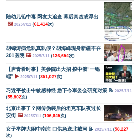
陆幼儿铅中毒 网友大追查 幕后真凶或浮出
🖼️
(
61,414
次)
2025/7/11
胡锦涛病危孰真孰假？胡海峰现身新疆不在
301医院
🖼️
(
136,654
次)
2025/7/11
【唐青看时事】美参院出大招 拟中俄“一锅
端”
▶️
(
351,027
次)
2025/7/11
习近平被击中敏感神经 急下令军委会研究对策 📝
2025/7/11
(
55,802
次)
北京出事了？网传伪装后的坦克车队夜过长
安街
🖼️
(
106,645
次)
2025/7/11
女子举牌大闹中南海 口供急送北戴河 📝
(
58,227
2025/7/11
次)