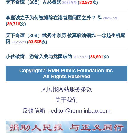
天下奇谭（305）古杉树妖
(
83,972
次)
2025/7/9
李嘉诚之子为何被排除在港首顾问团之外？ 📝
2025/7/9
(
39,716
次)
天下奇谭（304）武秀才亲历 被冥府油锅炸 一念起生机返
阳
(
83,565
次)
2025/7/9
小伙破窗、游翁入瓮与党国破防
(
38,901
次)
2025/7/9
Copyright© RMB Public Foundation Inc.
All Rights Reserved
人民报网站服务条款
关于我们
反馈信箱：
editor@renminbao.com