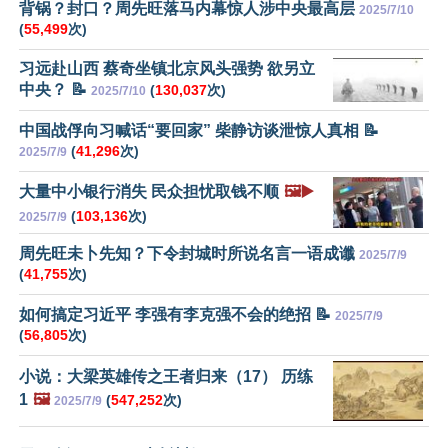
背锅？封口？周先旺落马内幕惊人涉中央最高层
2025/7/10
(
55,499
次)
习远赴山西 蔡奇坐镇北京风头强势 欲另立
中央？ 📝
(
130,037
次)
2025/7/10
中国战俘向习喊话“要回家” 柴静访谈泄惊人真相 📝
(
41,296
次)
2025/7/9
大量中小银行消失 民众担忧取钱不顺
🖼️▶️
(
103,136
次)
2025/7/9
周先旺未卜先知？下令封城时所说名言一语成谶
2025/7/9
(
41,755
次)
如何搞定习近平 李强有李克强不会的绝招 📝
2025/7/9
(
56,805
次)
小说：大梁英雄传之王者归来（17） 历练
1
🖼️
(
547,252
次)
2025/7/9