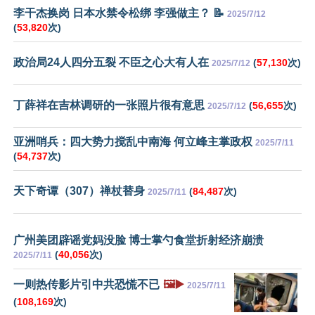
李干杰换岗 日本水禁令松绑 李强做主？ 📝
2025/7/12
(
53,820
次)
政治局24人四分五裂 不臣之心大有人在
(
57,130
次)
2025/7/12
丁薛祥在吉林调研的一张照片很有意思
(
56,655
次)
2025/7/12
亚洲哨兵：四大势力搅乱中南海 何立峰主掌政权
2025/7/11
(
54,737
次)
天下奇谭（307）禅杖替身
(
84,487
次)
2025/7/11
广州美团辟谣党妈没脸 博士掌勺食堂折射经济崩溃
(
40,056
次)
2025/7/11
一则热传影片引中共恐慌不已
🖼️▶️
2025/7/11
(
108,169
次)