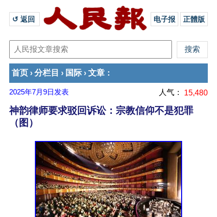
↺ 返回 
电子报
正體版
首页
分栏目
国际
文章
›
›
›
：
2025年7月9日
发表
人气：
15,480
神韵律师要求驳回诉讼：宗教信仰不是犯罪
（图）