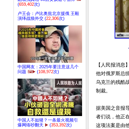
(
659,402
次)
卢王会：卢比奥批北京援俄 王毅
演绎战狼外交 (
22,306
次)
【人民报消息】唐
中国网友：2025年要注意这几个
问题
🖼️▶️
(
108,972
次)
他对俄罗斯总统弗拉
乌克兰的残酷战
制裁。

据美国之音报导
者们说，他正在“
中国人不如猪？一条最火视频引
爆网络吵翻天
▶️
(
353,392
次)
这项法案是由