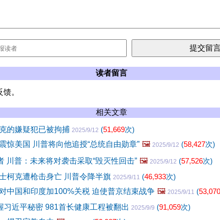
读者留言
反馈。
相关文章
克的嫌疑犯已被拘捕
(
51,669
次)
2025/9/12
震惊美国 川普将向他追授“总统自由勋章”
🖼️
(
58,427
次)
2025/9/12
者 川普：未来将对袭击采取“毁灭性回击”
🖼️
(
57,526
次)
2025/9/12
士柯克遭枪击身亡 川普令降半旗
(
46,933
次)
2025/9/11
对中国和印度加100%关税 迫使普京结束战争
🖼️
(
53,07
2025/9/11
掌握习近平秘密 981首长健康工程被翻出
(
91,059
次)
2025/9/9