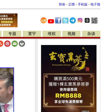
简体
-
正體
-
手机版
-
电子报
专题
寰宇
维权
视频
杂谈