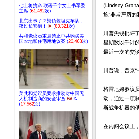
(Lindsey
七上将抗命 联署千字文上书军委
主席 (
61,492
次)
施“非常严厉的
北京出事了？疑伪装坦克车队，
夜过长安街！
▶️
(
83,321
次)
川普尖锐批评了
共和党议员重启禁止中共购买美
国农地和住宅用地议案 (
20,468
次)
星期数以千计
最近一次的交谈
川普说，普京“
格雷厄姆参议员
美共和党议员要求推动对中国无
动，通过一项
人机制造商的安全审查
🖼️
📝
(
17,562
次)
斯战争机器的俄
在内阁会议上