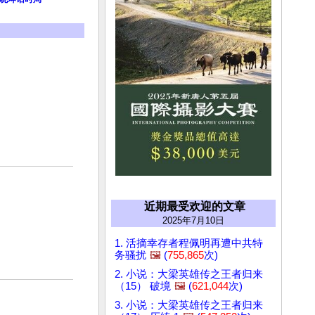
近期最受欢迎的文章
2025年7月10日
1. 活摘幸存者程佩明再遭中共特
务骚扰
🖼️
(
755,865
次)
2. 小说：大梁英雄传之王者归来
（15） 破境
🖼️
(
621,044
次)
3. 小说：大梁英雄传之王者归来