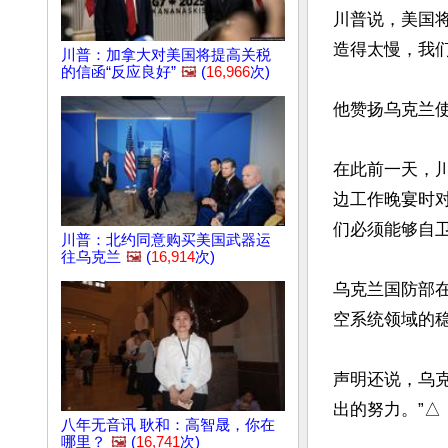
川普说，美国
造得太慢，我们
川普：加拿大对美国将提高关税
的信函“反应良好”
🖼️
(
16,966
次)
他赞扬乌克兰使
在此前一天，川普
边工作晚宴时对
们必须能够自卫。
川普：北约同意购买美国武器运
往乌克兰
🖼️
(
16,914
次)
乌克兰国防部在
空系统领域的稳
声明还说，乌
出的努力。”△
八年无音讯 耿和：高智晟，你在
文章网址: http://w
哪里？
🖼️
(
16,741
次)