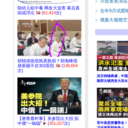
川普发表演说
陆幼儿铅中毒 网友大追查 幕后真
去年9月试图
凶或浮出
🖼️
(
61,414
次)
俄最大规模空
胡锦涛病危孰真孰假？胡海峰现
身新疆不在301医院
🖼️
(
136,654
次)
洪灾持续肆虐，中国
陕西古镇突发大洪水
【唐青看时事】美参院出大招 拟
军中高层突遭带走！
中俄“一锅端”
▶️
(
351,027
次)
习近平军权告急？