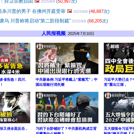
：捍卫宗教自由
🖼️
(
50,987
次)
2025/9/9
暗杀川普的男子 在佛州开庭受审
🖼️
(
48,887
次)
2025/9/9
袭乌 川普称将启动“第二阶段制裁”
(
68,205
次)
2025/9/8
人民报视频
2025年7月10日
多省告急！四川、
中共新条例 习近平将戴上“紧箍咒”；中
习近平大势已去？
！
国出现银行消失潮
党”重出江湖，
张又侠全面反击，
习的下台阶铺好了？中共新机构成立背
五大烦恼令习近平很
后藏著什么秘密？
制造”惨不忍睹【 