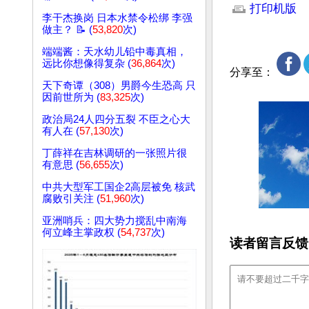
打印机版
李干杰换岗 日本水禁令松绑 李强
做主？ 📝 (
53,820
次)
端端酱：天水幼儿铅中毒真相，
远比你想像得复杂 (
36,864
次)
分享至：
天下奇谭（308）男爵今生恐高 只
因前世所为 (
83,325
次)
政治局24人四分五裂 不臣之心大
有人在 (
57,130
次)
丁薛祥在吉林调研的一张照片很
有意思 (
56,655
次)
中共大型军工国企2高层被免 核武
腐败引关注 (
51,960
次)
亚洲哨兵：四大势力搅乱中南海
何立峰主掌政权 (
54,737
次)
读者留言反馈