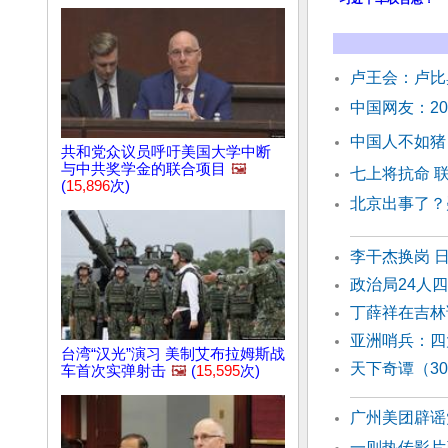
卢王会：卢比
中国网友：2
中国人不如猪
共和党众议员呼吁美国大学中断
与中共奖学金的联合项目
🖼️
七上将抗命 
(
15,896
次)
北京出事了？
李干杰换岗 
政治局24人
丁薛祥在吉林
亚洲哨兵：四
台湾“汉光”演习 美制艾布拉姆斯战
天下奇谭（3
车首次实弹射击
🖼️
(
15,595
次)
广州美团辟谣
一则热传影片