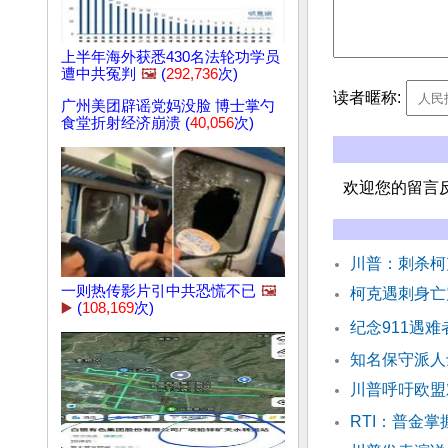
上半年海外获悉430名法轮功学员
遭中共冤判
🖼️
(
292,736
次)
读者暱称:
广州美团辟谣党妈没脸 博士掌勺
食堂折射经济崩溃 (
40,056
次)
欢迎您的留言
川普：刺杀柯
一则热传影片引中共恐慌不已
🖼️
柯克遇刺身亡
▶️
(
108,169
次)
纪念911遇难
知名保守派人
川普呼吁欧盟
RTI：普金