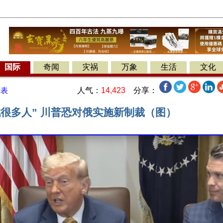
国际
奇闻
灾祸
万象
生活
文化
人气：
14,423
分享：
发表
戮很多人” 川普恐对俄实施新制裁（图）