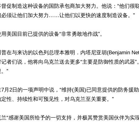
将督促制造这种设备的国防承包商加大努力。他说：“他们很
必须让他们加大努力……让他们以更快的速度制造设备。”

用美国目前已提供的设备“非常勇敢地作战”。

在与来访的以色列总理本雅明．内塔尼亚胡(Benjamin Neta
记者们说，他将向乌克兰送去更多“主要是防御性质的武器”
”

7月2日的一项声明中说，“维持(美国)已同意提供的防务援
定性、持续性和可预见性，对乌克兰至关重要。”

克兰“感谢美国所给予的一切支持，并极其赞赏美国伙伴为实
ww.renminbao.com/rmb/articles/2025/7/10/91319.html