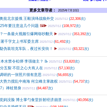
更多文章导读：
2025年7月10日
奥批北京援俄 王毅演绎战狼外交
(
22,306
次)
2025/7/12
025年要注意这几个问题
🖼️▶️
(
108,972
次)
2025/7/12
？一条最火视频引爆网络吵翻天
▶️
(
353,392
次)
2025/7/12
联署千字文上书军委主席
(
61,492
次)
2025/7/12
疑伪装坦克车队，夜过长安街！
▶️
(
83,321
次)
2025/7/12
日本水禁令松绑 李强做主？
📝
(
53,820
次)
2025/7/12
四分五裂 不臣之心大有人在
(
57,130
次)
2025/7/12
调研的一张照片很有意思
(
56,655
次)
2025/7/12
大势力搅乱中南海 何立峰主掌政权
(
54,737
次)
2025/7/11
07）禅杖替身
(
84,487
次)
2025/7/11
党妈没脸 博士掌勺食堂折射经济崩溃
(
40,056
次)
2025/7/11
引中共恐慌不已
🖼️▶️
(
108,169
次)