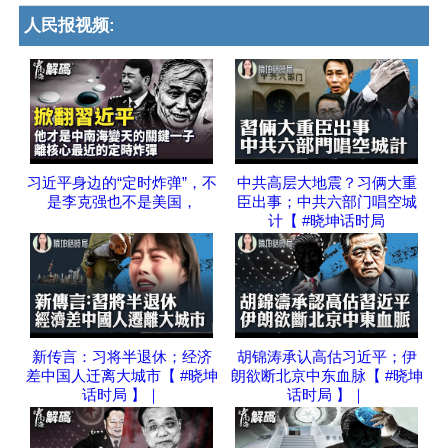
人民报视频:
习近平身边的“定时炸弹”，不
中共高层大地震？习俩大重
是李克强也不是美国，
臣出事；中共六部门唱空城
计【 #晓坤话时局
新传言：习将半退休；经济
胡锦涛承认高估习近平；伊
差中国人迁离大城市【 #晓坤
朗欲断北京中东血脉【 #晓坤
话时局 】｜
话时局 】｜