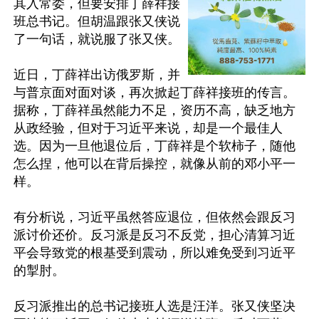
其入常委，但要安排丁薛祥接
班总书记。但胡温跟张又侠说
了一句话，就说服了张又侠。

近日，丁薛祥出访俄罗斯，并
与普京面对面对谈，再次掀起丁薛祥接班的传言。
据称，丁薛祥虽然能力不足，资历不高，缺乏地方
从政经验，但对于习近平来说，却是一个最佳人
选。因为一旦他退位后，丁薛祥是个软柿子，随他
怎么捏，他可以在背后操控，就像从前的邓小平一
样。

有分析说，习近平虽然答应退位，但依然会跟反习
派讨价还价。反习派是反习不反党，担心清算习近
平会导致党的根基受到震动，所以难免受到习近平
的掣肘。

反习派推出的总书记接班人选是汪洋。张又侠坚决