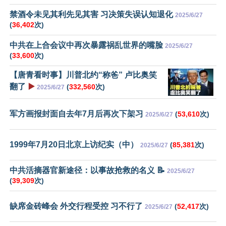
禁酒令未见其利先见其害 习决策失误认知退化
2025/6/27
(
36,402
次)
中共在上合会议中再次暴露祸乱世界的嘴脸
2025/6/27
(
33,600
次)
【唐青看时事】川普北约“称爸” 卢比奥笑
翻了
▶️
(
332,560
次)
2025/6/27
军方画报封面自去年7月后再次下架习
(
53,610
次)
2025/6/27
1999年7月20日北京上访纪实（中）
(
85,381
次)
2025/6/27
中共活摘器官新途径：以事故抢救的名义 📝
2025/6/27
(
39,309
次)
缺席金砖峰会 外交行程受控 习不行了
(
52,417
次)
2025/6/27