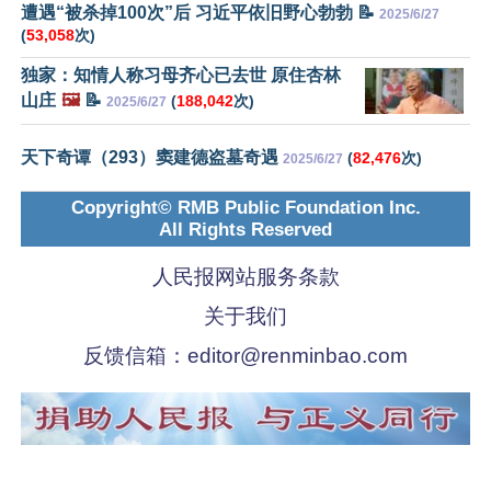
遭遇“被杀掉100次”后 习近平依旧野心勃勃 📝
2025/6/27
(
53,058
次)
独家：知情人称习母齐心已去世 原住杏林
山庄
🖼️
📝
(
188,042
次)
2025/6/27
天下奇谭（293）窦建德盗墓奇遇
(
82,476
次)
2025/6/27
Copyright© RMB Public Foundation Inc.
All Rights Reserved
人民报网站服务条款
关于我们
反馈信箱：
editor@renminbao.com