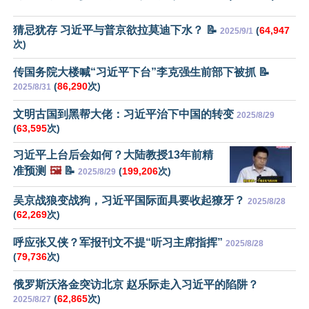
猜忌犹存 习近平与普京欲拉莫迪下水？ 📝
(
64,947
2025/9/1
次)
传国务院大楼喊“习近平下台”李克强生前部下被抓 📝
(
86,290
次)
2025/8/31
文明古国到黑帮大佬：习近平治下中国的转变
2025/8/29
(
63,595
次)
习近平上台后会如何？大陆教授13年前精
准预测
🖼️
📝
(
199,206
次)
2025/8/29
吴京战狼变战狗，习近平国际面具要收起獠牙？
2025/8/28
(
62,269
次)
呼应张又侠？军报刊文不提“听习主席指挥”
2025/8/28
(
79,736
次)
俄罗斯沃洛金突访北京 赵乐际走入习近平的陷阱？
(
62,865
次)
2025/8/27