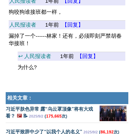
人民报读者
1年前
【回复】
狗咬狗谁接班都一样，
人民报读者
1年前
【回复】
漏掉了一个------林家！还有，必须即刻严禁胡春
华接班！
↩️ 人民报读者
1年前
【回复】
为什么?
相关文章：
习近平肤色异常 露“乌云罩顶像”将有大戏
看？
🖼️
📝
(
175,665
次)
2025/9/2
习近平致辞中少了“以我个人的名义”
(
86,192
次)
2025/9/2