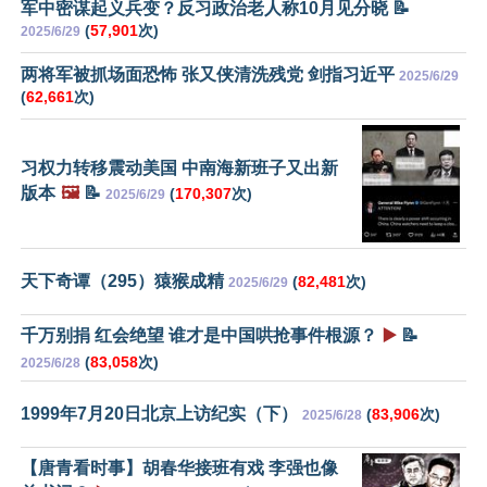
军中密谋起义兵变？反习政治老人称10月见分晓 📝
(
57,901
次)
2025/6/29
两将军被抓场面恐怖 张又侠清洗残党 剑指习近平
2025/6/29
(
62,661
次)
习权力转移震动美国 中南海新班子又出新
版本
🖼️
📝
(
170,307
次)
2025/6/29
天下奇谭（295）猿猴成精
(
82,481
次)
2025/6/29
千万别捐 红会绝望 谁才是中国哄抢事件根源？
▶️
📝
(
83,058
次)
2025/6/28
1999年7月20日北京上访纪实（下）
(
83,906
次)
2025/6/28
【唐青看时事】胡春华接班有戏 李强也像