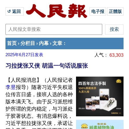
↺ 返回 
电子报
正體版
首页
分栏目
内幕
文章
›
›
›
：
2025年6月27日
发表
人气：
63,303
习拉拢张又侠 胡温一句话说服张
【人民报消息】（人民报记者
李昱
报导）随著习近平失权退
位传言日盛，接班人选的各种
版本满天飞。由于反习派想维
护所谓的党内稳定，与习派处
于胶著状态。有消息爆料说，
习近平想拉拢张又侠，承诺让