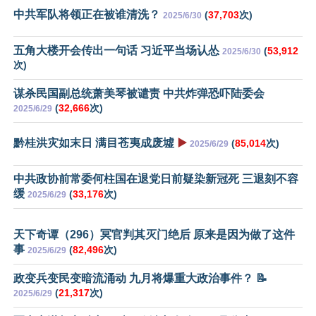
中共军队将领正在被谁清洗？
(
37,703
次)
2025/6/30
五角大楼开会传出一句话 习近平当场认怂
(
53,912
2025/6/30
次)
谋杀民国副总统萧美琴被谴责 中共炸弹恐吓陆委会
(
32,666
次)
2025/6/29
黔桂洪灾如末日 满目苍夷成废墟
▶️
(
85,014
次)
2025/6/29
中共政协前常委何柱国在退党日前疑染新冠死 三退刻不容
缓
(
33,176
次)
2025/6/29
天下奇谭（296）冥官判其灭门绝后 原来是因为做了这件
事
(
82,496
次)
2025/6/29
政变兵变民变暗流涌动 九月将爆重大政治事件？ 📝
(
21,317
次)
2025/6/29