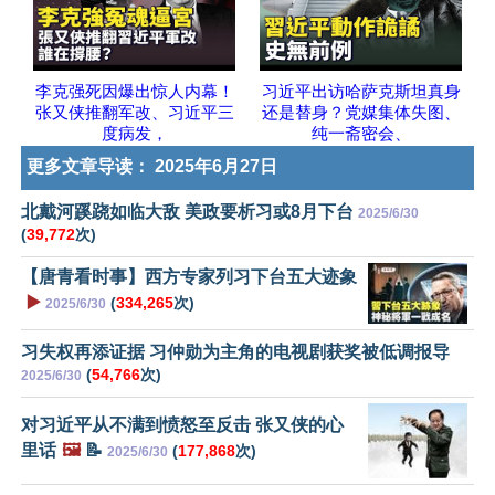
李克强死因爆出惊人内幕！
习近平出访哈萨克斯坦真身
张又侠推翻军改、习近平三
还是替身？党媒集体失图、
度病发，
纯一斋密会、
更多文章导读：
2025年6月27日
北戴河蹊跷如临大敌 美政要析习或8月下台
2025/6/30
(
39,772
次)
【唐青看时事】西方专家列习下台五大迹象
▶️
(
334,265
次)
2025/6/30
习失权再添证据 习仲勋为主角的电视剧获奖被低调报导
(
54,766
次)
2025/6/30
对习近平从不满到愤怒至反击 张又侠的心
里话
🖼️
📝
(
177,868
次)
2025/6/30