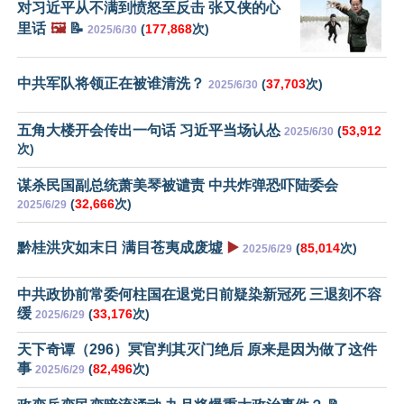
对习近平从不满到愤怒至反击 张又侠的心
里话
🖼️
📝
(
177,868
次)
2025/6/30
中共军队将领正在被谁清洗？
(
37,703
次)
2025/6/30
五角大楼开会传出一句话 习近平当场认怂
(
53,912
2025/6/30
次)
谋杀民国副总统萧美琴被谴责 中共炸弹恐吓陆委会
(
32,666
次)
2025/6/29
黔桂洪灾如末日 满目苍夷成废墟
▶️
(
85,014
次)
2025/6/29
中共政协前常委何柱国在退党日前疑染新冠死 三退刻不容
缓
(
33,176
次)
2025/6/29
天下奇谭（296）冥官判其灭门绝后 原来是因为做了这件
事
(
82,496
次)
2025/6/29