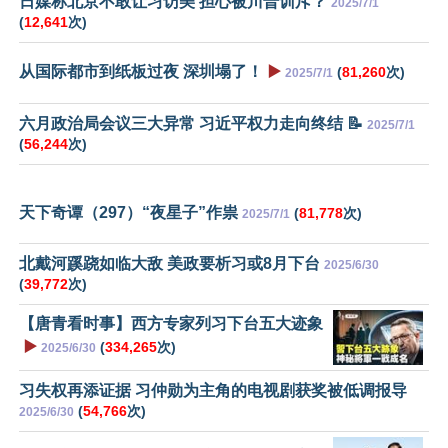
日媒称北京不敢让习访美 担心被川普训斥？
2025/7/1
(
12,641
次)
从国际都市到纸板过夜 深圳塌了！
▶️
(
81,260
次)
2025/7/1
六月政治局会议三大异常 习近平权力走向终结 📝
2025/7/1
(
56,244
次)
天下奇谭（297）“夜星子”作祟
(
81,778
次)
2025/7/1
北戴河蹊跷如临大敌 美政要析习或8月下台
2025/6/30
(
39,772
次)
【唐青看时事】西方专家列习下台五大迹象
▶️
(
334,265
次)
2025/6/30
习失权再添证据 习仲勋为主角的电视剧获奖被低调报导
(
54,766
次)
2025/6/30