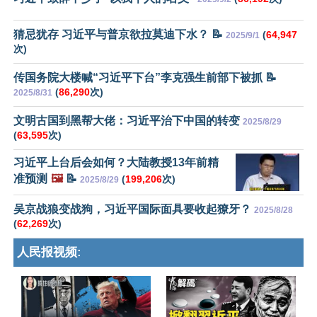
猜忌犹存 习近平与普京欲拉莫迪下水？ 📝
(
64,947
2025/9/1
次)
传国务院大楼喊“习近平下台”李克强生前部下被抓 📝
(
86,290
次)
2025/8/31
文明古国到黑帮大佬：习近平治下中国的转变
2025/8/29
(
63,595
次)
习近平上台后会如何？大陆教授13年前精
准预测
🖼️
📝
(
199,206
次)
2025/8/29
吴京战狼变战狗，习近平国际面具要收起獠牙？
2025/8/28
(
62,269
次)
人民报视频: