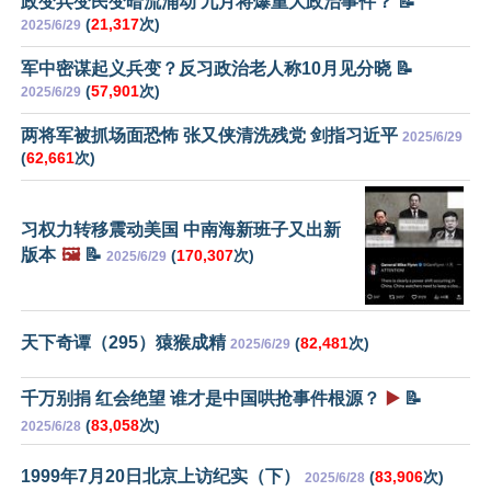
政变兵变民变暗流涌动 九月将爆重大政治事件？ 📝
(
21,317
次)
2025/6/29
军中密谋起义兵变？反习政治老人称10月见分晓 📝
(
57,901
次)
2025/6/29
两将军被抓场面恐怖 张又侠清洗残党 剑指习近平
2025/6/29
(
62,661
次)
习权力转移震动美国 中南海新班子又出新
版本
🖼️
📝
(
170,307
次)
2025/6/29
天下奇谭（295）猿猴成精
(
82,481
次)
2025/6/29
千万别捐 红会绝望 谁才是中国哄抢事件根源？
▶️
📝
(
83,058
次)
2025/6/28
1999年7月20日北京上访纪实（下）
(
83,906
次)
2025/6/28