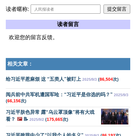
读者暱称:
读者留言
欢迎您的留言反馈。
相关文章：
给习近平惹麻烦 这 “五类人”被盯上
(
86,504
次)
2025/9/3
阅兵前中共军机遭国军呛：“习近平是你选的吗？”
2025/9/3
(
66,156
次)
习近平肤色异常 露“乌云罩顶像”将有大戏
看？
🖼️
📝
(
175,665
次)
2025/9/2
习近平致辞中少了“以我个人的名义”
(
86,192
次)
2025/9/2