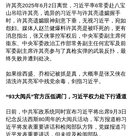
许其亮2025年6月2日离世，习近平率6常委赴八宝
山吊唁许其亮，诡异的习近平与许其亮遗孀握手
时，许其亮遗孀眼神刻意下垂，无视习近平，宛如
怨妇。媒体人赵兰健爆料许其亮是被吓死的，更有
消息指出，张又侠掌控军权后，中央军委副主席何
衞东、中央军委政治工作部常务副主任何宏军及前
军委副主席许其亮参与了真枪实弹的武装反扑，最
终失败并遭到处决。

如果徐西盛、乔相记被抓是真，大概率是张又侠在
清洗许其亮军中残党余毒，剑指习近平。

“93大阅兵”官方压低调门，习近平权力处下行通道
日前，中共军政系统同时宣布习近平将出席9月3日
纪念反法西斯80周年的大阅兵活动，军方报道称习
近平将发表重要讲话和检阅部队方阵，党媒报道习
近平发表重要讲话，但未提及检阅部队。
