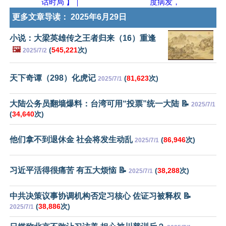
话时局 】｜
度病发，
更多文章导读：
2025年6月29日
小说：大梁英雄传之王者归来（16）重逢
🖼️
(
545,221
次)
2025/7/2
天下奇谭（298）化虎记
(
81,623
次)
2025/7/1
大陆公务员翻墙爆料：台湾可用“投票”统一大陆 📝
2025/7/1
(
34,640
次)
他们拿不到退休金 社会将发生动乱
(
86,946
次)
2025/7/1
习近平活得很痛苦 有五大烦恼 📝
(
38,288
次)
2025/7/1
中共决策议事协调机构否定习核心 佐证习被释权 📝
(
38,886
次)
2025/7/1