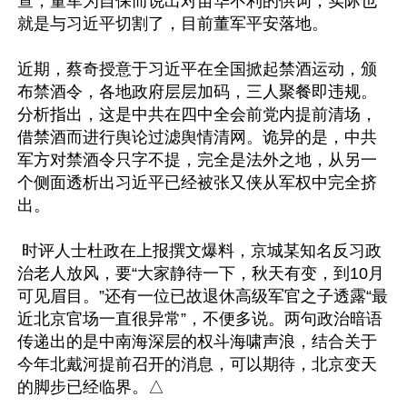
查，董军为自保而说出对苗华不利的供词，实际也
就是与习近平切割了，目前董军平安落地。

近期，蔡奇授意于习近平在全国掀起禁酒运动，颁
布禁酒令，各地政府层层加码，三人聚餐即违规。
分析指出，这是中共在四中全会前党内提前清场，
借禁酒而进行舆论过滤舆情清网。诡异的是，中共
军方对禁酒令只字不提，完全是法外之地，从另一
个侧面透析出习近平已经被张又侠从军权中完全挤
出。

 时评人士杜政在上报撰文爆料，京城某知名反习政
治老人放风，要“大家静待一下，秋天有变，到10月
可见眉目。”还有一位已故退休高级军官之子透露“最
近北京官场一直很异常”，不便多说。两句政治暗语
传递出的是中南海深层的权斗海啸声浪，结合关于
今年北戴河提前召开的消息，可以期待，北京变天
的脚步已经临界。△
