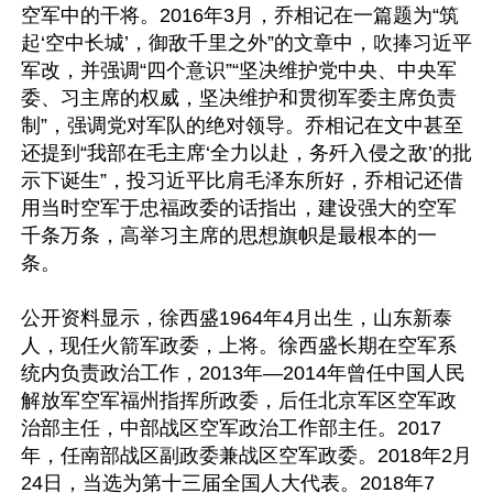
空军中的干将。2016年3月，乔相记在一篇题为“筑
起‘空中长城’，御敌千里之外”的文章中，吹捧习近平
军改，并强调“四个意识”“坚决维护党中央、中央军
委、习主席的权威，坚决维护和贯彻军委主席负责
制”，强调党对军队的绝对领导。乔相记在文中甚至
还提到“我部在毛主席‘全力以赴，务歼入侵之敌’的批
示下诞生”，投习近平比肩毛泽东所好，乔相记还借
用当时空军于忠福政委的话指出，建设强大的空军
千条万条，高举习主席的思想旗帜是最根本的一
条。

公开资料显示，徐西盛1964年4月出生，山东新泰
人，现任火箭军政委，上将。徐西盛长期在空军系
统内负责政治工作，2013年—2014年曾任中国人民
解放军空军福州指挥所政委，后任北京军区空军政
治部主任，中部战区空军政治工作部主任。2017
年，任南部战区副政委兼战区空军政委。2018年2月
24日，当选为第十三届全国人大代表。2018年7