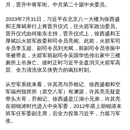
月，晋升中将军衔。中共第二十届中央委员。

2023年7月31日，习近平在北京八一大楼为徐西盛
和王厚斌举行上将晋升仪式，任火箭军政治委员。
晋升仪式由何衞东主持，晋升仪式上，徐西盛和王
厚斌以火箭军政委和司令员亮相。此前，火箭军司
令员李玉超、副司令员刘光斌，前副司令员张振中
等被带走，火箭军前副司令吴国华也传出家中三楼
厕所上吊身亡。彼时正时习近平全盘消灭火箭军高
层、全力清洗张又侠势力的疯狂时刻。

从空军系统来看，许其亮与乔相记、徐西盛都和空
军福州指挥所（原空八军）有渊源，许其亮无疑是
带头大哥，乔相记、徐西盛是江湖小兄弟，许其亮
在胡锦涛时代进入中央军委，2012年搭上胡锦涛末
班车任军委副主席，后全力投靠习近平，力挺习军
改。
