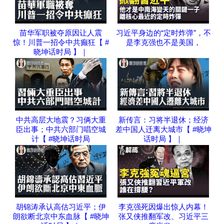
苗华军职被夺原因让人震
习近平身边的“定时炸弹”，不
惊！川普一招令中共癫狂【 #
是李克强也不是美国，
晓坤话时局 】｜
中共高层大地震？习俩大重
新传言：习将半退休；经济
臣出事；中共六部门唱空城
差中国人迁离大城市【 #晓坤
计【 #晓坤话时局
话时局 】｜
胡锦涛承认高估习近平；伊
李克强死因爆出惊人内幕！
朗欲断北京中东血脉【 #晓坤
张又侠推翻军改、习近平三