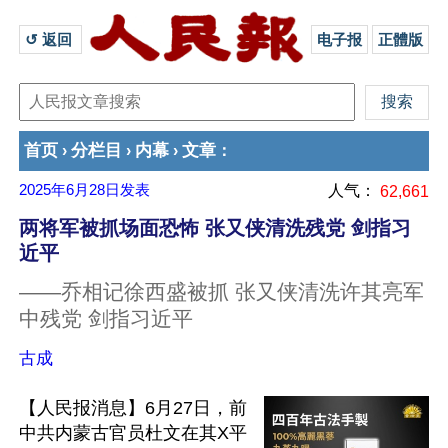
↺ 返回 
电子报
正體版
首页
分栏目
内幕
文章
›
›
›
：
2025年6月28日
发表
人气：
62,661
两将军被抓场面恐怖 张又侠清洗残党 剑指习
近平
——乔相记徐西盛被抓 张又侠清洗许其亮军
中残党 剑指习近平
古成
【人民报消息】6月27日，前
中共内蒙古官员杜文在其X平