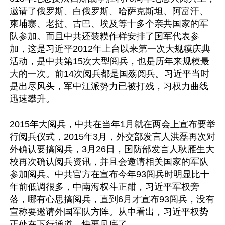
邀请了俄罗斯、白俄罗斯、哈萨克斯坦、阿富汗、
柬埔寨、老挝、古巴、埃及等十多个亲共国家的军
队参加。而且中共还装糢作样安排了国军代表参
加，这是习近平2012年上台以来第一次大规糢庆典
活动，是中共第15次大型阅兵，也是历年来规糢最
大的一次。前14次阅兵都是国殇阅兵。习近平当时
是出尽风头，军中江派势力已被打残，习权力曲线
迅速攀升。

2015年大阅兵，中共在当年1月就在两会上宣布要举
行阅兵仪式，2015年3月，外交部发言人洪磊再次对
外确认要搞阅兵，3月26日，国防部发言人耿雁生大
校再次确认阅兵资讯，并且会邀请相关国家的军队
参加阅兵。中共官方在宣布今年93阅兵时明显比十
年前低调很多，中南海权斗正酣，习近平军权旁
落，哪有心思搞阅兵，直到6月才宣布93阅兵，没有
宣称要邀请外国军队方阵。从中看出，习近平权势
正处在下行通道，快要见底了。
