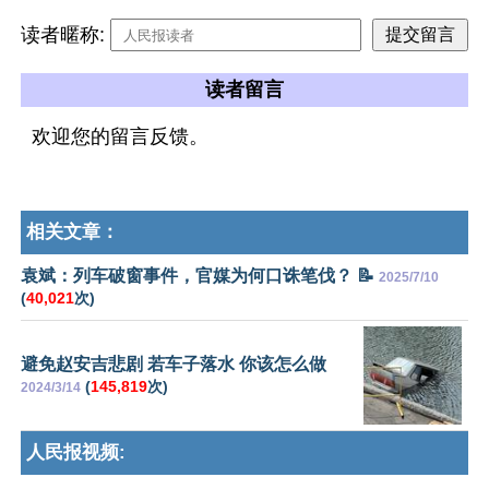
读者暱称:
读者留言
欢迎您的留言反馈。
相关文章：
袁斌：列车破窗事件，官媒为何口诛笔伐？ 📝
2025/7/10
(
40,021
次)
避免赵安吉悲剧 若车子落水 你该怎么做
(
145,819
次)
2024/3/14
人民报视频: