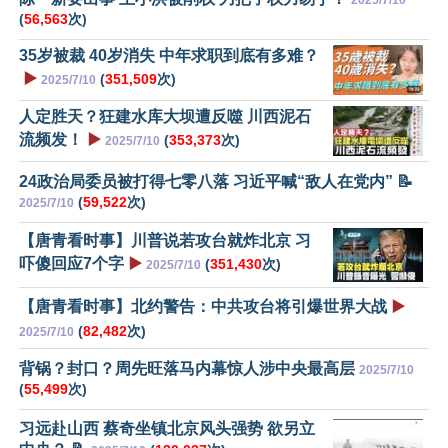
(
56,563
次)
35岁被裁 40岁消失 中年求职到底有多难？
▶️
(
351,509
次)
2025/7/10
人定胜天？狂建水库大坝遭反噬 川西泥石
流频发！
▶️
(
353,373
次)
2025/7/10
24政治局委员被打得七零八落 习近平喊“敌人在党内” 📝
(
59,522
次)
2025/7/10
【唐青看时事】川普说若攻台就炸北京 习
吓傻回应7个字
▶️
(
351,430
次)
2025/7/10
【唐青看时事】北约警告：中共攻台将引爆世界大战
▶️
(
82,482
次)
2025/7/10
背锅？封口？周先旺落马内幕惊人涉中央最高层
2025/7/10
(
55,499
次)
习远赴山西 蔡奇坐镇北京风头强势 欲另立