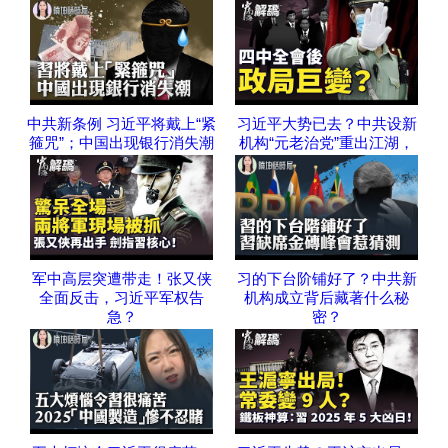
中共新条例 习近平将戴上“紧
习近平大势已去？中共设新
箍咒”；中国出现银行消失潮
机构“元老治党”重出江湖，
军中高层突遭带走！张又侠
习的下台阶铺好了？中共新
全面反击，习近平军权告
机构成立背后藏著什么秘
急？
密？