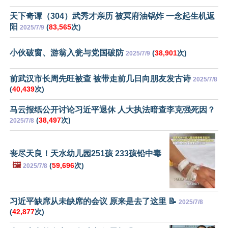
天下奇谭（304）武秀才亲历 被冥府油锅炸 一念起生机返
阳
(
83,565
次)
2025/7/9
小伙破窗、游翁入瓮与党国破防
(
38,901
次)
2025/7/9
前武汉市长周先旺被查 被带走前几日向朋友发古诗
2025/7/8
(
40,439
次)
马云报纸公开讨论习近平退休 人大执法暗查李克强死因？
(
38,497
次)
2025/7/8
丧尽天良！天水幼儿园251孩 233孩铅中毒
🖼️
(
59,696
次)
2025/7/8
习近平缺席从未缺席的会议 原来是去了这里 📝
2025/7/8
(
42,877
次)