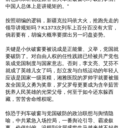
中国人总体上是讲规矩的。”

按照胡编的逻辑，新疆克拉玛依大火，抢跑先走的
领导讲规矩吗？K1373次列车上百分百没有大官，
倘若要有，胡编大概率要摆出另一叼盘姿势。

关键是小伙破窗要被说成是正能量、义举，党国就
要破防了。对自由人权的任性践踏已经被共产党包
装成党国制度与国家意志。否则，李文亮、艾芬不
就成了英雄儿女了吗，彭立发与白纸运动的年轻人
应该是国家一级英糢，湘雅医院的罗帅宇就要被颁
发全国见义勇为奖章，罗父罗母更要成为含辛茹苦
抚养人民英雄的光荣父母，何至于如今还东躲西
藏，苦苦舍命维权呢。

惊恐于列车破窗与党国破防的政治联想与舆情隐
喻，中共紧急入场控局，一番舆论引导、霸凌叙
事、价值纠偏。没想到这届盛世牛马越来越不好忽