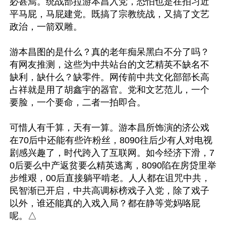
必甚焉。统战部拉游本昌入党，恐怕也是在拍习近
平马屁，马屁建党。既搞了宗教统战，又搞了文艺
政治，一箭双雕。

游本昌图的是什么？真的老年痴呆黑白不分了吗？
有网友推测，这些为中共站台的文艺精英不缺名不
缺利，缺什么？缺零件。网传前中共文化部部长高
占祥就是用了胡鑫宇的器官。党和文艺范儿，一个
要脸，一个要命，二者一拍即合。

可惜人有千算，天有一算。游本昌所饰演的济公戏
在70后中还能有些许粉丝，8090往后少有人对电视
剧感兴趣了，时代跨入了互联网。如今经济下滑，7
0后要么中产返贫要么精英逃离，8090陷在房贷里举
步维艰，00后直接躺平啃老。人人都在诅咒中共，
民智渐已开启，中共高调标榜戏子入党，除了戏子
以外，谁还能真的入戏入局？都在静等党妈咯屁
呢。△
