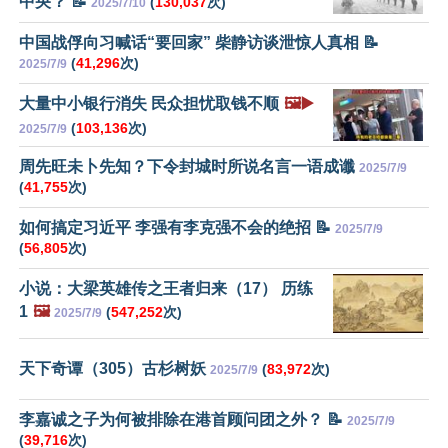
中央？ 📝
(
130,037
次)
2025/7/10
中国战俘向习喊话“要回家” 柴静访谈泄惊人真相 📝
(
41,296
次)
2025/7/9
大量中小银行消失 民众担忧取钱不顺
🖼️▶️
(
103,136
次)
2025/7/9
周先旺未卜先知？下令封城时所说名言一语成谶
2025/7/9
(
41,755
次)
如何搞定习近平 李强有李克强不会的绝招 📝
2025/7/9
(
56,805
次)
小说：大梁英雄传之王者归来（17） 历练
1
🖼️
(
547,252
次)
2025/7/9
天下奇谭（305）古杉树妖
(
83,972
次)
2025/7/9
李嘉诚之子为何被排除在港首顾问团之外？ 📝
2025/7/9
(
39,716
次)