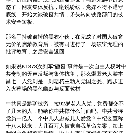
悠了，网友集体反抗，嘲说纷纭，党媒不得不退守
底线，开始大谈破窗共情，矛头转向铁路部门的技
术安全短板。

那名手持破窗锤的黑衣小伙，在完成了对国人破窗
无价的启蒙教育后，被有司进行了一场破窗无理的
批评教育，之后安全返回。

如果说K1373次列车“砸窗”事件是一次自由人权对中
共专制的无声反叛与集体抗争，那么耄耋老人游本
昌七一入党则是一则老朽主动入党国之瓮、跑步进
入火葬场的黑色幽默与反面教材。

中共真是黔驴技穷，拉92岁老人入党，党费都交不
了几天的人，能给你中共撑什么门面吗。中共号称
党员一亿人，个中几人忠诚几人爱党？中纪委宣称
十八大以来，大几百万人被党自我革命立案，加上