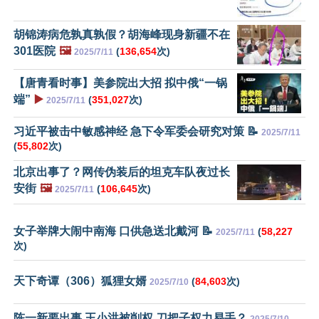
胡锦涛病危孰真孰假？胡海峰现身新疆不在
301医院
🖼️
(
136,654
次)
2025/7/11
【唐青看时事】美参院出大招 拟中俄“一锅
端”
▶️
(
351,027
次)
2025/7/11
习近平被击中敏感神经 急下令军委会研究对策 📝
2025/7/11
(
55,802
次)
北京出事了？网传伪装后的坦克车队夜过长
安街
🖼️
(
106,645
次)
2025/7/11
女子举牌大闹中南海 口供急送北戴河 📝
(
58,227
2025/7/11
次)
天下奇谭（306）狐狸女婿
(
84,603
次)
2025/7/10
陈一新要出事 王小洪被削权 刀把子权力易手？
2025/7/10