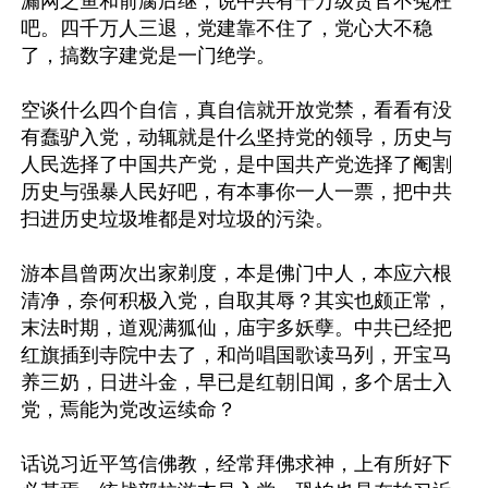
漏网之鱼和前腐后继，说中共有千万级贪官不冤枉
吧。四千万人三退，党建靠不住了，党心大不稳
了，搞数字建党是一门绝学。

空谈什么四个自信，真自信就开放党禁，看看有没
有蠢驴入党，动辄就是什么坚持党的领导，历史与
人民选择了中国共产党，是中国共产党选择了阉割
历史与强暴人民好吧，有本事你一人一票，把中共
扫进历史垃圾堆都是对垃圾的污染。

游本昌曾两次出家剃度，本是佛门中人，本应六根
清净，奈何积极入党，自取其辱？其实也颇正常，
末法时期，道观满狐仙，庙宇多妖孽。中共已经把
红旗插到寺院中去了，和尚唱国歌读马列，开宝马
养三奶，日进斗金，早已是红朝旧闻，多个居士入
党，焉能为党改运续命？

话说习近平笃信佛教，经常拜佛求神，上有所好下