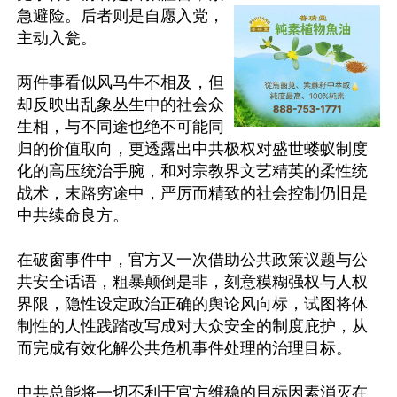
急避险。后者则是自愿入党，
主动入瓮。

两件事看似风马牛不相及，但
却反映出乱象丛生中的社会众
生相，与不同途也绝不可能同
归的价值取向，更透露出中共极权对盛世蝼蚁制度
化的高压统治手腕，和对宗教界文艺精英的柔性统
战术，末路穷途中，严厉而精致的社会控制仍旧是
中共续命良方。

在破窗事件中，官方又一次借助公共政策议题与公
共安全话语，粗暴颠倒是非，刻意糢糊强权与人权
界限，隐性设定政治正确的舆论风向标，试图将体
制性的人性践踏改写成对大众安全的制度庇护，从
而完成有效化解公共危机事件处理的治理目标。

中共总能将一切不利于官方维稳的目标因素消灭在