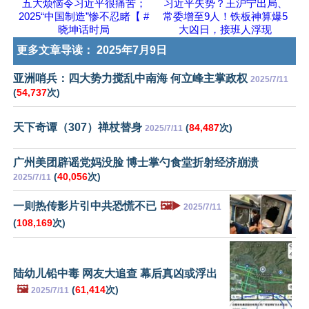
五大烦恼令习近平很痛苦；
习近平失势？王沪宁出局、
2025“中国制造”惨不忍睹【 #
常委增至9人！铁板神算爆5
晓坤话时局
大凶日，接班人浮现
更多文章导读：
2025年7月9日
亚洲哨兵：四大势力搅乱中南海 何立峰主掌政权
2025/7/11
(
54,737
次)
天下奇谭（307）禅杖替身
(
84,487
次)
2025/7/11
广州美团辟谣党妈没脸 博士掌勺食堂折射经济崩溃
(
40,056
次)
2025/7/11
一则热传影片引中共恐慌不已
🖼️▶️
2025/7/11
(
108,169
次)
陆幼儿铅中毒 网友大追查 幕后真凶或浮出
🖼️
(
61,414
次)
2025/7/11