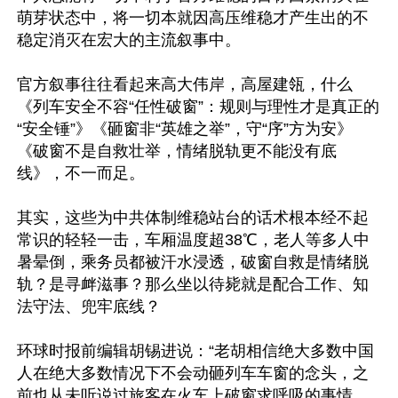
萌芽状态中，将一切本就因高压维稳才产生出的不
稳定消灭在宏大的主流叙事中。

官方叙事往往看起来高大伟岸，高屋建瓴，什么
《列车安全不容“任性破窗”：规则与理性才是真正的
“安全锤”》《砸窗非“英雄之举”，守“序”方为安》
《破窗不是自救壮举，情绪脱轨更不能没有底
线》，不一而足。

其实，这些为中共体制维稳站台的话术根本经不起
常识的轻轻一击，车厢温度超38℃，老人等多人中
暑晕倒，乘务员都被汗水浸透，破窗自救是情绪脱
轨？是寻衅滋事？那么坐以待毙就是配合工作、知
法守法、兜牢底线？

环球时报前编辑胡锡进说：“老胡相信绝大多数中国
人在绝大多数情况下不会动砸列车车窗的念头，之
前也从未听说过旅客在火车上破窗求呼吸的事情。