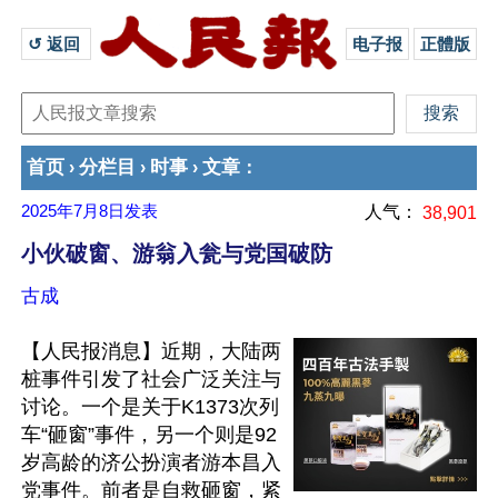
↺ 返回 
电子报
正體版
首页
分栏目
时事
文章
›
›
›
：
2025年7月8日
发表
人气：
38,901
小伙破窗、游翁入瓮与党国破防
古成
【人民报消息】近期，大陆两
桩事件引发了社会广泛关注与
讨论。一个是关于K1373次列
车“砸窗”事件，另一个则是92
岁高龄的济公扮演者游本昌入
党事件。前者是自救砸窗，紧