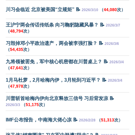
川习会临近 北京被美国“立规矩” 📝
（
44,080
次）
2026/3/10
王沪宁两会传话传纸条 向习鞠躬隐藏风暴？ 📝
2026/3/7
（
48,794
次）
习毁掉邓小平政治遗产，两会被李强打脸？ 📝
2026/3/6
（
54,435
次）
九将领被罢免，军中核心机密都在川普桌上？ 📝
2026/3/4
（
47,641
次）
1月马杜萝，2月哈梅内伊，3月轮到习近平？ 📝
2026/3/4
（
47,978
次）
川普斩首哈梅内伊向北京释放三信号 习后背发凉 📝
（
51,175
次）
2026/3/3
IMF公布报告，中南海大佬心凉 📝
（
51,313
次）
2026/2/28