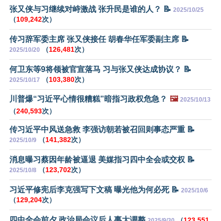
张又侠与习继续对峙激战 张升民是谁的人？ 📝
2025/10/25
（
109,242
次）
传习辞军委主席 张又侠接任 胡春华任军委副主席 📝
（
126,481
次）
2025/10/20
何卫东等9将领被官宣落马 习与张又侠达成协议？ 📝
（
103,380
次）
2025/10/17
川普爆“习近平心情很糟糕”暗指习政权危急？
🖼️
2025/10/13
（
240,593
次）
传习近平中风送急救 李强访朝若被召回则事态严重 📝
（
141,382
次）
2025/10/9
消息曝习蔡因年龄被逼退 美媒指习四中全会或交权 📝
（
123,702
次）
2025/10/8
习近平修宪后李克强写下文稿 曝光他为何必死 📝
2025/10/6
（
129,204
次）
四中全会前夕 政治局会议后人事大调整
（
123,551
2025/9/30