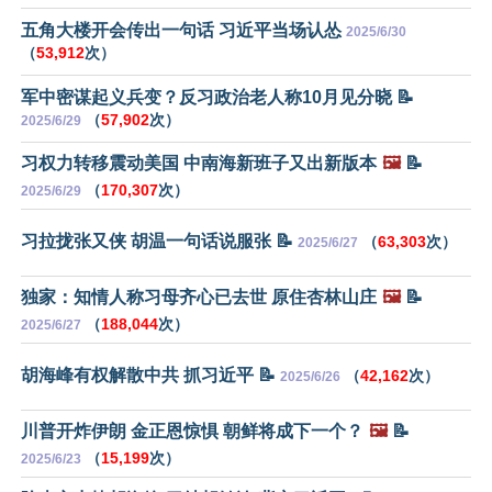
五角大楼开会传出一句话 习近平当场认怂
2025/6/30
（
53,912
次）
军中密谋起义兵变？反习政治老人称10月见分晓 📝
（
57,902
次）
2025/6/29
习权力转移震动美国 中南海新班子又出新版本
🖼️
📝
（
170,307
次）
2025/6/29
习拉拢张又侠 胡温一句话说服张 📝
（
63,303
次）
2025/6/27
独家：知情人称习母齐心已去世 原住杏林山庄
🖼️
📝
（
188,044
次）
2025/6/27
胡海峰有权解散中共 抓习近平 📝
（
42,162
次）
2025/6/26
川普开炸伊朗 金正恩惊惧 朝鲜将成下一个？
🖼️
📝
（
15,199
次）
2025/6/23