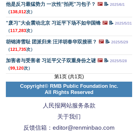
他是反习最猛势力 一次性“拍死”习包子？
🖼️
📝
2025/6/1
（
138,012
次）
“废习”大会震动北京 习近平下场不如华国锋
🖼️
📝
2025/5/31
（
117,283
次）
胡锦涛雪耻 团派归来 汪洋胡春华双接班？
🖼️
📝
2025/5/29
（
121,735
次）
加害者与受害者 习近平父子双重身份之谜
🖼️
📝
2025/5/28
（
99,120
次）
第1页 (共1页)
Copyright© RMB Public Foundation Inc.
All Rights Reserved
人民报网站服务条款
关于我们
反馈信箱：
editor@renminbao.com