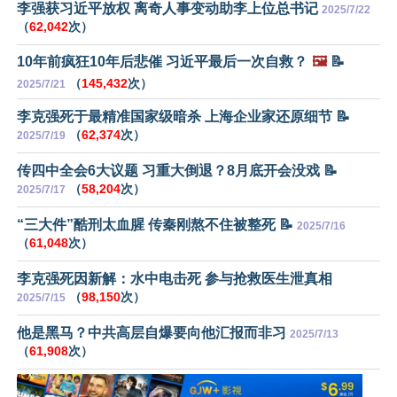
李强获习近平放权 离奇人事变动助李上位总书记
2025/7/22
（
62,042
次）
10年前疯狂10年后悲催 习近平最后一次自救？
🖼️
📝
（
145,432
次）
2025/7/21
李克强死于最精准国家级暗杀 上海企业家还原细节 📝
（
62,374
次）
2025/7/19
传四中全会6大议题 习重大倒退？8月底开会没戏 📝
（
58,204
次）
2025/7/17
“三大件”酷刑太血腥 传秦刚熬不住被整死 📝
2025/7/16
（
61,048
次）
李克强死因新解：水中电击死 参与抢救医生泄真相
（
98,150
次）
2025/7/15
他是黑马？中共高层自爆要向他汇报而非习
2025/7/13
（
61,908
次）