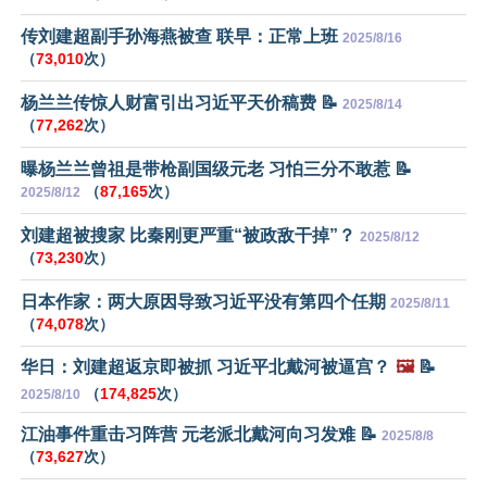
传刘建超副手孙海燕被查 联早：正常上班
2025/8/16
（
73,010
次）
杨兰兰传惊人财富引出习近平天价稿费 📝
2025/8/14
（
77,262
次）
曝杨兰兰曾祖是带枪副国级元老 习怕三分不敢惹 📝
（
87,165
次）
2025/8/12
刘建超被搜家 比秦刚更严重“被政敌干掉”？
2025/8/12
（
73,230
次）
日本作家：两大原因导致习近平没有第四个任期
2025/8/11
（
74,078
次）
华日：刘建超返京即被抓 习近平北戴河被逼宫？
🖼️
📝
（
174,825
次）
2025/8/10
江油事件重击习阵营 元老派北戴河向习发难 📝
2025/8/8
（
73,627
次）