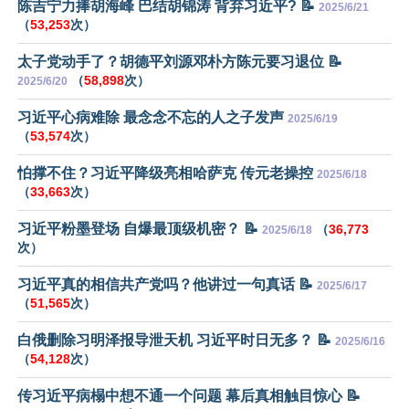
陈吉宁力捧胡海峰 巴结胡锦涛 背弃习近平? 📝
2025/6/21
（
53,253
次）
太子党动手了？胡德平刘源邓朴方陈元要习退位 📝
（
58,898
次）
2025/6/20
习近平心病难除 最念念不忘的人之子发声
2025/6/19
（
53,574
次）
怕撑不住？习近平降级亮相哈萨克 传元老操控
2025/6/18
（
33,663
次）
习近平粉墨登场 自爆最顶级机密？ 📝
（
36,773
2025/6/18
次）
习近平真的相信共产党吗？他讲过一句真话 📝
2025/6/17
（
51,565
次）
白俄删除习明泽报导泄天机 习近平时日无多？ 📝
2025/6/16
（
54,128
次）
传习近平病榻中想不通一个问题 幕后真相触目惊心 📝