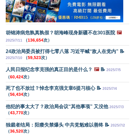
胡锦涛病危孰真孰假？胡海峰现身新疆不在301医院
🖼️
（
136,654
次）
2025/7/11
24政治局委员被打得七零八落 习近平喊“敌人在党内” 📝
（
59,523
次）
2025/7/10
人民日报纪念李克强的真正目的是什么？
🖼️
📝
2025/7/5
（
60,424
次）
死了也不放过？悼念李克强文章6提习核心 📝
2025/7/4
（
56,434
次）
他犯的事太大了？政治局会议“其他事项” 又没他
2025/7/3
（
43,770
次）
独裁者结局：阳痿失禁爆头 中共党魁难以善终 📝
2025/7/2
（
36,520
次）