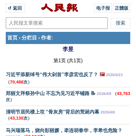
↺ 返回 
电子报
正體版
首页
分栏目
作者
›
›
:
李昱
第1页 (共1页)
习近平添新绰号“伟大剁首”李彦宏也反了？
🖼️
2026/4/23
（
70,488
次）
郑丽文拜祭孙中山 不忘为见习近平铺路 📝
（
43,763
2026/4/9
次）
清明节居民楼上坟 “骨灰房”背后的荒诞内幕
2026/4/6
（
43,130
次）
马兴瑞落马，烧向彭丽媛，牵连胡春华，李希也危险？