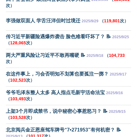
次）
李强做双面人 学舌汪洋但时过境迁
（
119,801
次）
2025/9/29
传习近平新疆险遇爆炸袭击 脸色难看吓坏了？ 📝
2025/9/25
（
128,065
次）
两大严重风险让习近平不敢再嘴硬 📝
（
104,733
2025/9/18
次）
在这件事上，习会否明知不划算也要孤注一掷？
2025/9/17
（
102,523
次）
爷爷毛泽东整人太多 高人指点毛新宇活命法宝
2025/9/16
（
103,493
次）
上架3个月即成禁书，说中秘密心事惹怒习？ 📝
2025/9/15
（
103,528
次）
北京阅兵金正恩座驾车牌号“7•271953”有何机密？ 📝
（
101,317
次）
2025/9/13