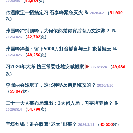
（
52,534
次）
2026/4/5
传温家宝一招搞定习 石泰峰紧急灭火 📝
（
51,930
2026/4/2
次）
张雪峰冲到顶峰，为何依然觉得背后有万丈深渊？ 📝
（
42,792
次）
2026/3/26
张雪峰猝逝：留下5000万打台誓言与三针疫苗疑云 📝
（
48,256
次）
2026/3/25
习2026年大考 携三常委赴雄安喊搬家
▶️
（
49,486
2026/3/24
次）
李强两会难堪了，这张神秘反票是谁投的？
2026/3/16
（
53,847
次）
二十一大人事布局流出：3大佬入局，习要培养他？ 📝
（
54,796
次）
2026/3/14
官场炸锅！谁在盼著“老大”出事？
（
45,550
次）
2026/3/11