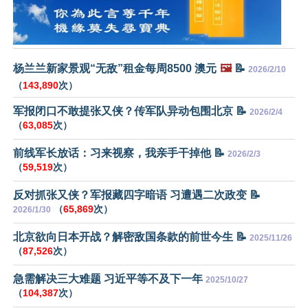
杨兰兰新家景观“无敌”租金每周8500 澳元
🖼️
📝
2026/2/10
（
143,890
次）
军报闭口不敢提张又侠？传军队异动包围北京 📝
2026/2/4
（
63,085
次）
前线军长放话：习来视察，我亲手干掉他 📝
2026/2/3
（
59,519
次）
反对抓张又侠？军报藏四字暗语 习遭遇二次政变 📝
（
65,869
次）
2026/1/30
北京欲向日本开战？解密敌国条款的前世今生 📝
2025/11/26
（
87,526
次）
急需解决三大难题 习近平等不及下一年
2025/10/27
（
104,387
次）