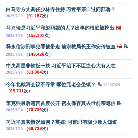
白马寺方丈调任少林寺住持 习近平亲自过问部署？
（
91,157
次）
2025/7/29
马兴瑞是习近平和彭丽媛的人？出事的根底被挖出
🖼️
（
152,101
次）
2025/7/28
释永信涉刑事犯罪被带走 前宗教局长王作安传被查
🖼️
📝
（
149,426
次）
2025/7/28
中央高层非铁板一块 习近平治下不臣之心大有人在
（
63,384
次）
2025/7/26
今年北戴河会议不寻常 哪位元老会坐镇？ 📝
2025/7/25
（
65,731
次）
李克强最后遗言首度公开 密友保存其去世前亲笔信 📝
（
70,786
次）
2025/7/24
习近平真实情况如何？英媒: 可能只有极少数人知道
（
68,739
次）
2025/7/23