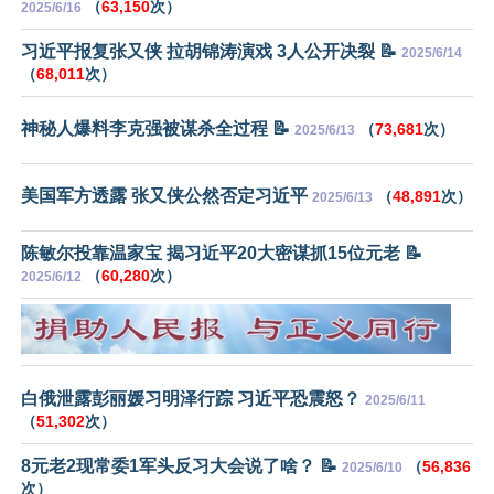
（
63,150
次）
2025/6/16
习近平报复张又侠 拉胡锦涛演戏 3人公开决裂 📝
2025/6/14
（
68,011
次）
神秘人爆料李克强被谋杀全过程 📝
（
73,681
次）
2025/6/13
美国军方透露 张又侠公然否定习近平
（
48,891
次）
2025/6/13
陈敏尔投靠温家宝 揭习近平20大密谋抓15位元老 📝
（
60,280
次）
2025/6/12
白俄泄露彭丽媛习明泽行踪 习近平恐震怒？
2025/6/11
（
51,302
次）
8元老2现常委1军头反习大会说了啥？ 📝
（
56,836
2025/6/10
次）