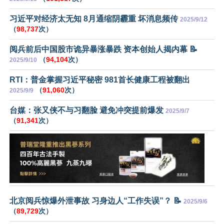
习近平对经济太无知 8月通缩阴霾重 坏消息频传
2025/9/12
（
98,737
次）
阅兵前后中国股市诡异暴涨暴跌 资本创始人揭内幕 📝
（
94,104
次）
2025/9/10
RTI：普金掌握习近平秘密 981首长健康工程被翻出
（
91,060
次）
2025/9/9
台媒：张又侠不与习翻脸 避免冲突提前爆发
2025/9/7
（
91,341
次）
北京阅兵惊爆外泄事故 习身边人“工作失误”？ 📝
2025/9/6
（
89,729
次）