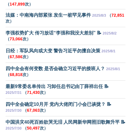
（
147,899
次）
法媒：中南海内部紧张 发生一桩罕见事件
（
72,851
2025/8/3
次）
李强权势扩大 传习放话“李强和我没大差别” 📝
2025/8/2
（
73,066
次）
日经：军队风向或大变 警告习近平勿擅自决策
2025/8/1
（
67,586
次）
四中全会有何变数 是否会确立习近平的接班人？
2025/8/1
（
68,818
次）
最新9常委名单传出 习卸任总书记由丁薛祥出任 📝
（
71,430
次）
2025/7/31
四中全会确定10月开 党内大佬闭门小会已谈拢？ 📝
（
67,063
次）
2025/7/30
中国洪灾40死百姓欲哭无泪 人民网新华网照旧歌舞升平 📝
（
50,497
次）
2025/7/30