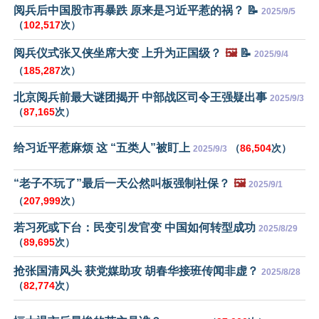
阅兵后中国股市再暴跌 原来是习近平惹的祸？ 📝
2025/9/5
（
102,517
次）
阅兵仪式张又侠坐席大变 上升为正国级？
🖼️
📝
2025/9/4
（
185,287
次）
北京阅兵前最大谜团揭开 中部战区司令王强疑出事
2025/9/3
（
87,165
次）
给习近平惹麻烦 这 “五类人”被盯上
（
86,504
次）
2025/9/3
“老子不玩了”最后一天公然叫板强制社保？
🖼️
2025/9/1
（
207,999
次）
若习死或下台：民变引发官变 中国如何转型成功
2025/8/29
（
89,695
次）
抢张国清风头 获党媒助攻 胡春华接班传闻非虚？
2025/8/28
（
82,774
次）