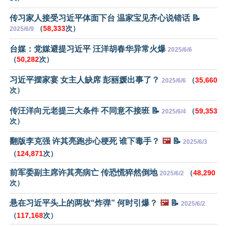
传习家人接受习近平体面下台 温家宝见齐心说错话 📝
（
58,333
次）
2025/6/9
台媒：党媒避提习近平 汪洋胡春华异常火爆
2025/6/6
（
50,282
次）
习近平摆家宴 女主人缺席 彭丽媛出事了？
（
35,660
2025/6/6
次）
传汪洋向元老提三大条件 不同意不接班 📝
（
59,353
2025/6/4
次）
翻版李克强 许其亮跑步心梗死 谁下毒手？
🖼️
📝
2025/6/3
（
124,871
次）
前军委副主席许其亮病亡 传恐慌猝然倒地
（
48,290
2025/6/2
次）
悬在习近平头上的两枚“炸弹” 何时引爆？
🖼️
📝
2025/6/2
（
117,168
次）