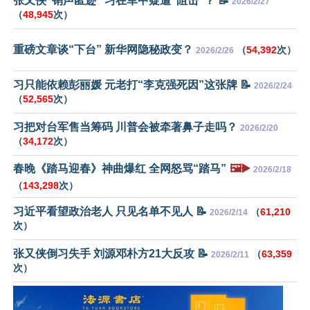
张又侠“销声匿迹” 习在军中疑遭“阻击”？ 📝
2026/2/27
（
48,945
次）
重磅文章谈“下台” 新华网隐秘政变？
（
54,392
次）
2026/2/26
习只能依赖彭丽媛 元老打“李克强死因”这张牌 📝
2026/2/24
（
52,565
次）
习把对台军售当筹码 川普会被牵著鼻子走吗？
2026/2/20
（
34,172
次）
春晚《踏马迎春》神曲爆红 全网怒骂“踏马”
🖼️▶️
2026/2/18
（
143,298
次）
习近平看望政治老人 只见名单不见人 📝
（
61,210
2026/2/14
次）
张又侠倒习失手 刘源邓朴方21大反攻 📝
（
63,359
2026/2/11
次）