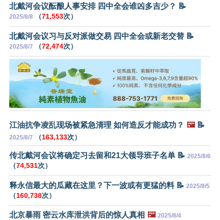
北戴河会议酝酿人事安排 四中全会谁凶多吉少？ 📝
（
71,553
次）
2025/8/8
北戴河会议习与反对派做交易 四中全会或新老交替 📝
（
72,474
次）
2025/8/7
江油抗争凌乱现场被紧急清理 如何造反才能成功？
🖼️
📝
（
163,133
次）
2025/8/7
传北戴河会议将确定习去留和21大领导班子名单 📝
2025/8/6
（
74,531
次）
释永信最大的瓜藏在这里？下一波或有更猛的料 📝
2025/8/5
（
160,738
次）
北京暴雨 密云水库泄洪背后的惊人真相
🖼️
2025/8/4