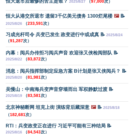
恒大退市后最惨的苦主是谁？
（
97,000
次）
2025/8/27
恒大从港交所退市 遗留3千亿美元债务 1300烂尾楼
🖼️
📝
（
233,591
次）
2025/8/26
习成光杆司令 兵变已发生 政变进行中或成真 📝
2025/8/24
（
91,287
次）
内幕：阅兵办传拒习阅兵声音 欢迎张又侠检阅部队 📝
（
83,872
次）
2025/8/22
消息：阅兵指挥部制定应急方案 B计划是张又侠阅兵？ 📝
（
81,981
次）
2025/8/20
吴慢山：中南海兵变声音穿墙而出 军权静默过渡 📝
（
83,581
次）
2025/8/19
北京神秘断网 坦克上街 演练背后藏深意
🖼️
📝
2025/8/18
（
182,681
次）
RTI：兵变政变正在进行 习近平可能有三种结局 📝
（
84,543
次）
2025/8/16