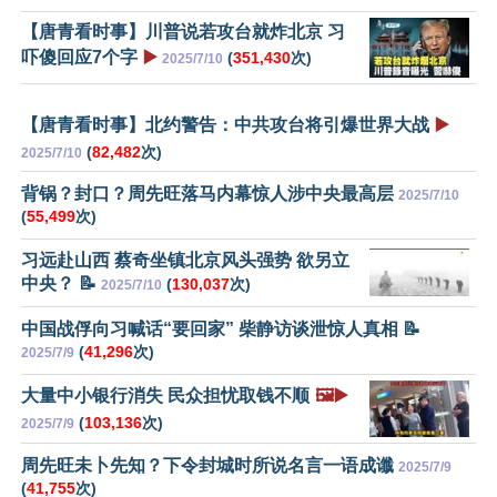
【唐青看时事】川普说若攻台就炸北京 习
吓傻回应7个字
▶️
(
351,430
次)
2025/7/10
【唐青看时事】北约警告：中共攻台将引爆世界大战
▶️
(
82,482
次)
2025/7/10
背锅？封口？周先旺落马内幕惊人涉中央最高层
2025/7/10
(
55,499
次)
习远赴山西 蔡奇坐镇北京风头强势 欲另立
中央？ 📝
(
130,037
次)
2025/7/10
中国战俘向习喊话“要回家” 柴静访谈泄惊人真相 📝
(
41,296
次)
2025/7/9
大量中小银行消失 民众担忧取钱不顺
🖼️▶️
(
103,136
次)
2025/7/9
周先旺未卜先知？下令封城时所说名言一语成谶
2025/7/9
(
41,755
次)