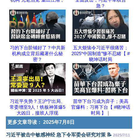
急？
习的下台阶铺好了？中共新
五大烦恼令习近平很痛苦；
机构成立背后藏著什么秘
2025“中国制造”惨不忍睹【 #
密？
晓坤话时局
习近平失势？王沪宁出局、
苗华下台习成为弃子；美高
常委增至9人！铁板神算爆5
官爆料：习将下台【 #晓坤话
大凶日，接班人浮现
时局 】｜
更多文章导读：
2025年7月8日
习近平被击中敏感神经 急下令军委会研究对策 📝
2025/7/11