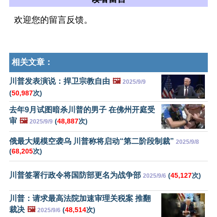
欢迎您的留言反馈。
相关文章：
川普发表演说：捍卫宗教自由
🖼️
2025/9/9
(
50,987
次)
去年9月试图暗杀川普的男子 在佛州开庭受
审
🖼️
(
48,887
次)
2025/9/9
俄最大规模空袭乌 川普称将启动“第二阶段制裁”
2025/9/8
(
68,205
次)
川普签署行政令将国防部更名为战争部
(
45,127
次)
2025/9/6
川普：请求最高法院加速审理关税案 推翻
裁决
🖼️
(
48,514
次)
2025/9/6