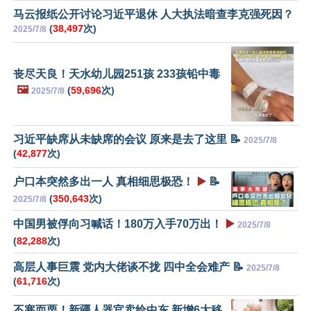
马云报纸公开讨论习近平退休 人大执法暗查李克强死因？
(
38,497
次)
2025/7/8
丧尽天良！天水幼儿园251孩 233孩铅中毒
🖼️
(
59,696
次)
2025/7/8
习近平缺席从未缺席的会议 原来是去了这里 📝
2025/7/8
(
42,877
次)
户口本突然多出一人 真相细思极恐！
▶️
📝
(
350,643
次)
2025/7/8
中国男被俘向习喊话！180万入手70万出！
▶️
2025/7/8
(
82,288
次)
高层人事巨震 党内大佬谈不拢 四中全会难产 📝
2025/7/8
(
61,716
次)
不寒而栗！新疆人器官卖给中东 新增6大移