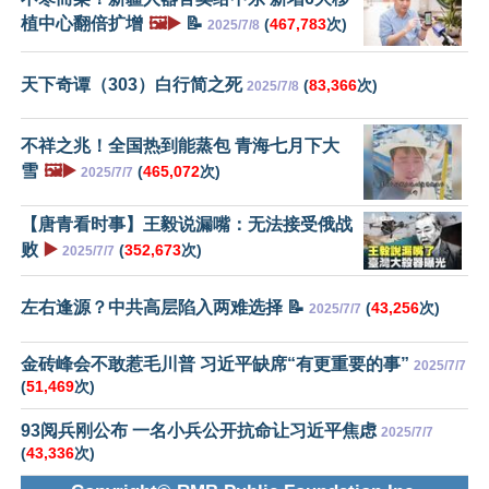
植中心翻倍扩增
🖼️▶️
📝
(
467,783
次)
2025/7/8
天下奇谭（303）白行简之死
(
83,366
次)
2025/7/8
不祥之兆！全国热到能蒸包 青海七月下大
雪
🖼️▶️
(
465,072
次)
2025/7/7
【唐青看时事】王毅说漏嘴：无法接受俄战
败
▶️
(
352,673
次)
2025/7/7
左右逢源？中共高层陷入两难选择 📝
(
43,256
次)
2025/7/7
金砖峰会不敢惹毛川普 习近平缺席“有更重要的事”
2025/7/7
(
51,469
次)
93阅兵刚公布 一名小兵公开抗命让习近平焦虑
2025/7/7
(
43,336
次)