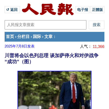
↺ 返回 
电子报
正體版
首页
分栏目
国际
文章
›
›
›
：
2025年7月8日
发表
人气：
11,366
川普将会以色列总理 谈加萨停火和对伊战争
“成功”（图）