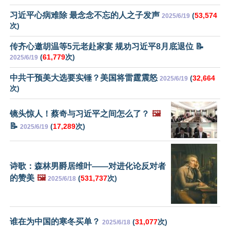
习近平心病难除 最念念不忘的人之子发声
(
53,574
2025/6/19
次)
传齐心邀胡温等5元老赴家宴 规劝习近平8月底退位 📝
(
61,779
次)
2025/6/19
中共干预美大选要实锤？美国将雷霆震怒
(
32,664
2025/6/19
次)
镜头惊人！蔡奇与习近平之间怎么了？
🖼️
📝
(
17,289
次)
2025/6/19
诗歌：森林男爵居维叶——对进化论反对者
的赞美
🖼️
(
531,737
次)
2025/6/18
谁在为中国的寒冬买单？
(
31,077
次)
2025/6/18