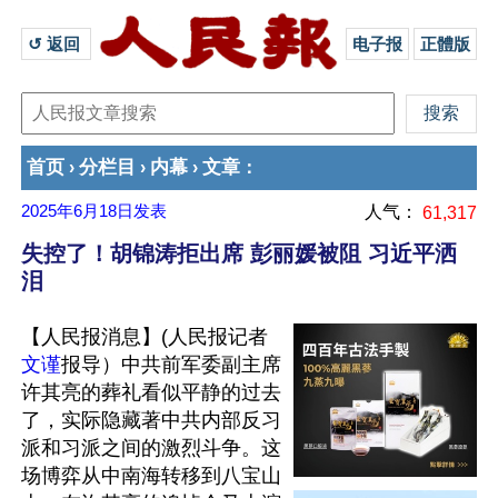
↺ 返回 
电子报
正體版
首页
分栏目
内幕
文章
›
›
›
：
2025年6月18日
发表
人气：
61,317
失控了！胡锦涛拒出席 彭丽媛被阻 习近平洒
泪
【人民报消息】(人民报记者
文谨
报导）中共前军委副主席
许其亮的葬礼看似平静的过去
了，实际隐藏著中共内部反习
派和习派之间的激烈斗争。这
场博弈从中南海转移到八宝山