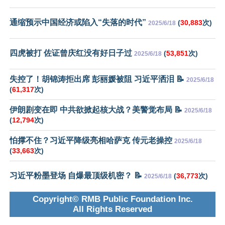
通缩预示中国经济或陷入“失落的时代”
(
30,883
次)
2025/6/18
四虎被打 佐证曾庆红没有好日子过
(
53,851
次)
2025/6/18
失控了！胡锦涛拒出席 彭丽媛被阻 习近平洒泪 📝
2025/6/18
(
61,317
次)
伊朗剧变在即 中共欲掀起核大战？美警觉布局 📝
2025/6/18
(
12,794
次)
怕撑不住？习近平降级亮相哈萨克 传元老操控
2025/6/18
(
33,663
次)
习近平粉墨登场 自爆最顶级机密？ 📝
(
36,773
次)
2025/6/18
Copyright© RMB Public Foundation Inc.
All Rights Reserved