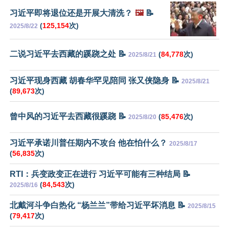
习近平即将退位还是开展大清洗？
🖼️
📝
(
125,154
次)
2025/8/22
二说习近平去西藏的蹊跷之处 📝
(
84,778
次)
2025/8/21
习近平现身西藏 胡春华罕见陪同 张又侠隐身 📝
2025/8/21
(
89,673
次)
曾中风的习近平去西藏很蹊跷 📝
(
85,476
次)
2025/8/20
习近平承诺川普任期内不攻台 他在怕什么？
2025/8/17
(
56,835
次)
RTI：兵变政变正在进行 习近平可能有三种结局 📝
(
84,543
次)
2025/8/16
北戴河斗争白热化 “杨兰兰”带给习近平坏消息 📝
2025/8/15
(
79,417
次)