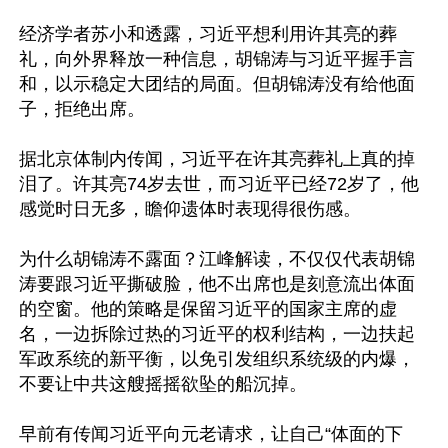
经济学者苏小和透露，习近平想利用许其亮的葬
礼，向外界释放一种信息，胡锦涛与习近平握手言
和，以示稳定大团结的局面。但胡锦涛没有给他面
子，拒绝出席。

据北京体制内传闻，习近平在许其亮葬礼上真的掉
泪了。许其亮74岁去世，而习近平已经72岁了，他
感觉时日无多，瞻仰遗体时表现得很伤感。

为什么胡锦涛不露面？江峰解读，不仅仅代表胡锦
涛要跟习近平撕破脸，他不出席也是刻意流出体面
的空窗。他的策略是保留习近平的国家主席的虚
名，一边拆除过热的习近平的权利结构，一边扶起
军政系统的新平衡，以免引发组织系统级的内爆，
不要让中共这艘摇摇欲坠的船沉掉。

早前有传闻习近平向元老请求，让自己“体面的下