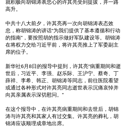
就积极向胡锦涛表忠心的许其亮受到提拔，并一路
高升。

中共十八大前夕，许其亮再一次向胡锦涛表态效
忠，称胡锦涛的讲话“为我们提供了基本遵循和行动
的指南”，要按照胡的指示做好军队建设等。胡锦涛
在将权力交给习近平前，将许其亮推上了军委副主
席的位子。

新华社6月8日的报导中提到，许其亮“病重期间和逝
世后，习近平、李强、赵乐际、王沪宁、蔡奇、丁
薛祥、李希、韩正、胡锦涛等同志，前往医院看望
或通过各种形式对许其亮同志逝世表示沉痛哀悼并
向其亲属表示深切慰问。”

在这个报导中，在许其亮病重期间和去世后，胡锦
涛与许其亮和其家人有过交集。许其亮的葬礼，胡
锦涛应该顺理成章地出席。
