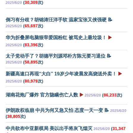
(
30,309
次)
2025/6/20
倒习有分歧？胡锦涛汪洋手软 温家宝张又侠强硬 📝
(
65,697
次)
2025/6/20
华为折叠屏电脑狠宰爱国粉红 被骂史上最垃圾！
▶️
(
83,396
次)
2025/6/20
太子党动手了？胡德平刘源邓朴方陈元要习退位 📝
(
58,895
次)
2025/6/20
新疆高速口再现“大白” 19岁少年凌晨发高烧送外卖！
▶️
(
80,979
次)
2025/6/20
湖南花炮厂爆炸 官方隐瞒伤亡人数
▶️
(
86,233
次)
2025/6/20
伊朗政权临崩 中共为何又急又怕 态度一天一变 📝
2025/6/20
(
38,805
次)
中共欲布中亚新棋局 美以出手将灰飞烟灭
(
31,347
2025/6/20