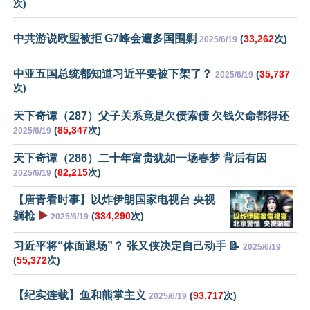
次)
中共游说欧盟被拒 G7峰会遭多国围剿
(
33,262
次)
2025/6/19
中亚五国总统都知道习近平要被下架了？
(
35,737
2025/6/19
次)
天下奇谭（287）父子关系竟是欠债索债 欠钱欠命都得还
(
85,347
次)
2025/6/19
天下奇谭（286）二十年富贵犹如一场春梦 背后有因
(
82,215
次)
2025/6/19
【唐青看时事】以炸伊朗国家电视台 央视
躺枪
▶️
(
334,290
次)
2025/6/19
习近平将“体面退场”？ 张又侠决定自己动手 📝
2025/6/19
(
55,372
次)
【纪实连载】鱼和熊掌主义
(
93,717
次)
2025/6/19