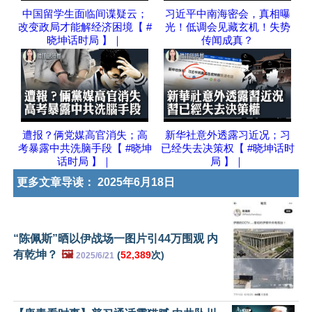
中国留学生面临间谍疑云；
习近平中南海密会，真相曝
改变政局才能解经济困境【 #
光！低调会见藏玄机！失势
晓坤话时局 】｜
传闻成真？
遭报？俩党媒高官消失；高
新华社意外透露习近况；习
考暴露中共洗脑手段【 #晓坤
已经失去决策权【 #晓坤话时
话时局 】｜
局 】｜
更多文章导读：
2025年6月18日
“陈佩斯”晒以伊战场一图片引44万围观 内
有乾坤？
🖼️
(
52,389
次)
2025/6/21