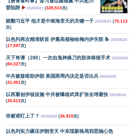
【唐青看时事】普习通话露猫腻 中共坠川
普陷阱
▶️
(
328,514
次)
2025/6/21
掀翻习近平 他才是中南海变天的关键一子
(
70,113
2025/6/21
次)
以色列再次精准斩首 伊最高领袖哈梅内伊失联 📝
2025/6/20
(
17,597
次)
天下奇谭（288）一次由鬼神操刀的肢体移植手术
2025/6/20
(
84,327
次)
中共被疑暗助伊朗 美国两周内决定是否出兵
2025/6/20
(
31,401
次)
以再重创伊核设施 中共被曝核武库扩张全球最快
2025/6/20
(
30,613
次)
你被谁盯上了？
(
36,919
次)
2025/6/20
以色列实力碾压伊朗变天 中东现新格局邪恶轴心危