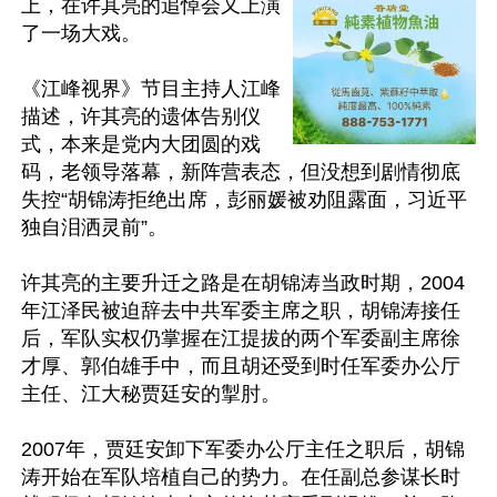
上，在许其亮的追悼会又上演
了一场大戏。

《江峰视界》节目主持人江峰
描述，许其亮的遗体告别仪
式，本来是党内大团圆的戏
码，老领导落幕，新阵营表态，但没想到剧情彻底
失控“胡锦涛拒绝出席，彭丽媛被劝阻露面，习近平
独自泪洒灵前”。

许其亮的主要升迁之路是在胡锦涛当政时期，2004
年江泽民被迫辞去中共军委主席之职，胡锦涛接任
后，军队实权仍掌握在江提拔的两个军委副主席徐
才厚、郭伯雄手中，而且胡还受到时任军委办公厅
主任、江大秘贾廷安的掣肘。

2007年，贾廷安卸下军委办公厅主任之职后，胡锦
涛开始在军队培植自己的势力。在任副总参谋长时