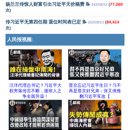
杨兰兰传惊人财富引出习近平天价稿费 📝
(
77,260
2025/8/14
次)
传习近平无第四任期 退位时间表已定 📝
(
84,414
2025/8/13
次)
人民报视频:
汪洋代理总书记？习近平大
普京忘记习近平生日？习不
权旁落传言不断，接班人之
再是普京好兄弟；张又侠推
争全面升温！
翻习近平军改【