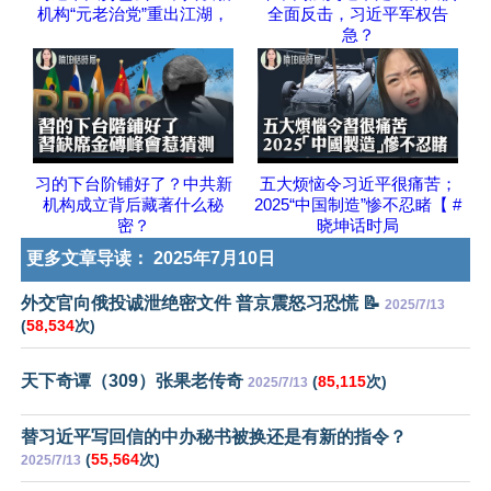
机构“元老治党”重出江湖，
全面反击，习近平军权告
急？
习的下台阶铺好了？中共新
五大烦恼令习近平很痛苦；
机构成立背后藏著什么秘
2025“中国制造”惨不忍睹【 #
密？
晓坤话时局
更多文章导读：
2025年7月10日
外交官向俄投诚泄绝密文件 普京震怒习恐慌 📝
2025/7/13
(
58,534
次)
天下奇谭（309）张果老传奇
(
85,115
次)
2025/7/13
替习近平写回信的中办秘书被换还是有新的指令？
(
55,564
次)
2025/7/13