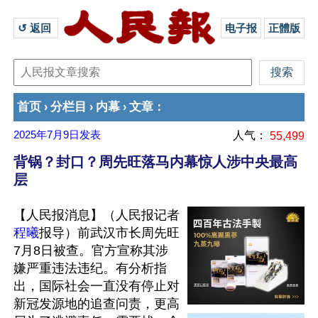
↺ 返回 
电子报
正體版
首页
分栏目
内幕
文章
›
›
›
：
2025年7月9日
发表
人气：
55,499
背锅？封口？周先旺落马内幕惊人涉中央最高
层
【人民报消息】（人民报记者
程曦
报导）前武汉市长周先旺
7月8日被查。官方宣称其涉
嫌严重违法违纪。有分析指
出，国际社会一直没有停止对
新冠发源地的追查问责，更高