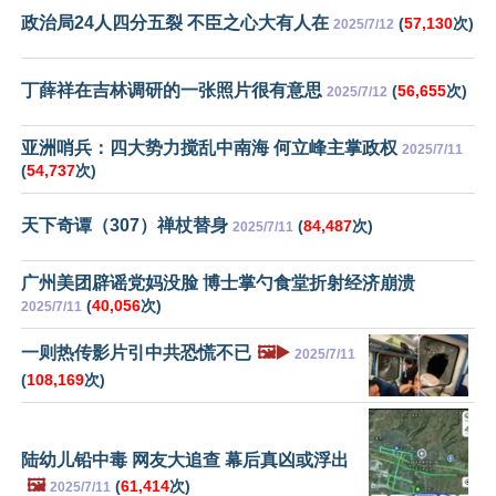
政治局24人四分五裂 不臣之心大有人在
(
57,130
次)
2025/7/12
丁薛祥在吉林调研的一张照片很有意思
(
56,655
次)
2025/7/12
亚洲哨兵：四大势力搅乱中南海 何立峰主掌政权
2025/7/11
(
54,737
次)
天下奇谭（307）禅杖替身
(
84,487
次)
2025/7/11
广州美团辟谣党妈没脸 博士掌勺食堂折射经济崩溃
(
40,056
次)
2025/7/11
一则热传影片引中共恐慌不已
🖼️▶️
2025/7/11
(
108,169
次)
陆幼儿铅中毒 网友大追查 幕后真凶或浮出
🖼️
(
61,414
次)
2025/7/11