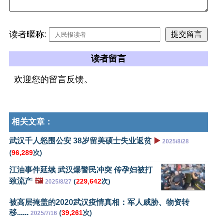
读者暱称:
读者留言
欢迎您的留言反馈。
相关文章：
武汉千人怒围公安 38岁留美硕士失业返贫
▶️
2025/8/28
(
96,289
次)
江油事件延续 武汉爆警民冲突 传孕妇被打
致流产
🖼️
(
229,642
次)
2025/8/27
被高层掩盖的2020武汉疫情真相：军人威胁、物资转
移......
(
39,261
次)
2025/7/16