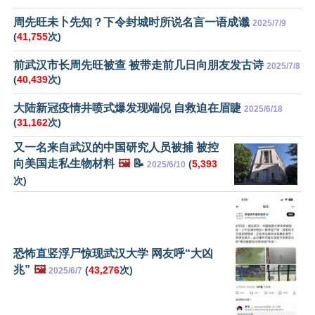
周先旺未卜先知？下令封城时所说名言一语成谶
2025/7/9
(
41,755
次)
前武汉市长周先旺被查 被带走前几日向朋友发古诗
2025/7/8
(
40,439
次)
大陆新冠疫情井喷式爆发现端倪 自救迫在眉睫
2025/6/18
(
31,162
次)
又一名来自武汉的中国研究人员被捕 被控
向美国走私生物材料
🖼️
📝
(
5,393
2025/6/10
次)
恐怖直竖浮尸惊现武汉大学 网友呼“大凶
兆”
🖼️
(
43,276
次)
2025/6/7