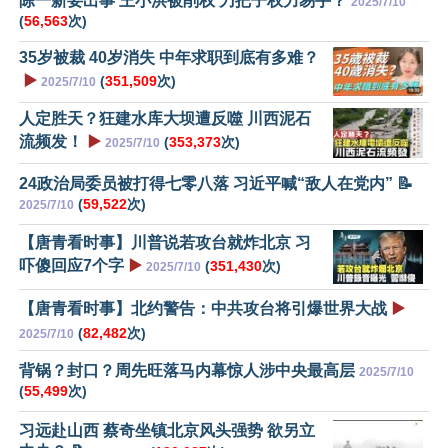
陈一新要出事 王小洪被削权 刀把子权力易手？
2025/7/10
(
56,563
次)
35岁被裁 40岁消失 中年求职到底有多难？
▶️
(
351,509
次)
2025/7/10
人定胜天？狂建水库大坝遭反噬 川西泥石
流频发！
▶️
(
353,373
次)
2025/7/10
24政治局委员被打得七零八落 习近平喊“敌人在党内” 📝
(
59,522
次)
2025/7/10
【唐青看时事】川普说若攻台就炸北京 习
吓傻回应7个字
▶️
(
351,430
次)
2025/7/10
【唐青看时事】北约警告：中共攻台将引爆世界大战
▶️
(
82,482
次)
2025/7/10
背锅？封口？周先旺落马内幕惊人涉中央最高层
2025/7/10
(
55,499
次)
习远赴山西 蔡奇坐镇北京风头强势 欲另立