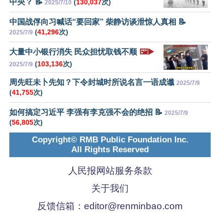
中央？ 📝
(
130,037
次)
2025/7/10
中国战俘向习喊话“要回家” 柴静访谈泄惊人真相 📝
(
41,296
次)
2025/7/9
大量中小银行消失 民众担忧取钱不顺
🖼️▶️
(
103,136
次)
2025/7/9
周先旺未卜先知？下令封城时所说名言一语成谶
2025/7/9
(
41,755
次)
如何搞定习近平 李强有李克强不会的绝招 📝
2025/7/9
(
56,805
次)
Copyright© RMB Public Foundation Inc.
All Rights Reserved
人民报网站服务条款
关于我们
反馈信箱：
editor@renminbao.com