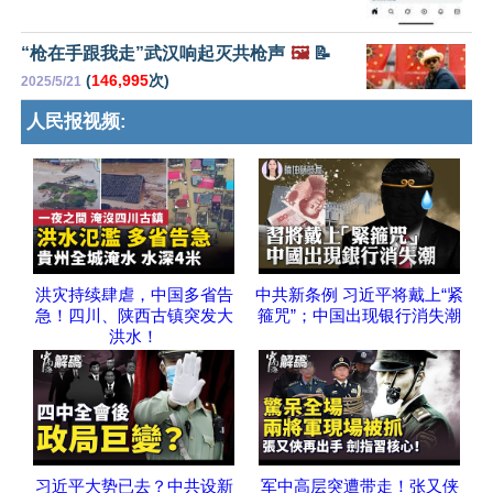
“枪在手跟我走”武汉响起灭共枪声
🖼️
📝
(
146,995
次)
2025/5/21
人民报视频:
洪灾持续肆虐，中国多省告
中共新条例 习近平将戴上“紧
急！四川、陕西古镇突发大
箍咒”；中国出现银行消失潮
洪水！
习近平大势已去？中共设新
军中高层突遭带走！张又侠