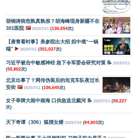
胡锦涛病危孰真孰假？胡海峰现身新疆不在
301医院
🖼️
(
136,654
次)
2025/7/11
【唐青看时事】美参院出大招 拟中俄“一锅
端”
▶️
(
351,027
次)
2025/7/11
习近平被击中敏感神经 急下令军委会研究对策 📝
2025/7/11
(
55,802
次)
北京出事了？网传伪装后的坦克车队夜过长
安街
🖼️
(
106,645
次)
2025/7/11
女子举牌大闹中南海 口供急送北戴河 📝
(
58,227
2025/7/11
次)
天下奇谭（306）狐狸女婿
(
84,603
次)
2025/7/10