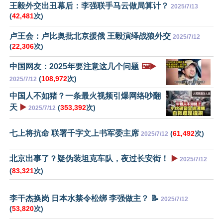
王毅外交出丑幕后：李强联手马云做局算计？
2025/7/13
(
42,481
次)
卢王会：卢比奥批北京援俄 王毅演绎战狼外交
2025/7/12
(
22,306
次)
中国网友：2025年要注意这几个问题
🖼️▶️
(
108,972
次)
2025/7/12
中国人不如猪？一条最火视频引爆网络吵翻
天
▶️
(
353,392
次)
2025/7/12
七上将抗命 联署千字文上书军委主席
(
61,492
次)
2025/7/12
北京出事了？疑伪装坦克车队，夜过长安街！
▶️
2025/7/12
(
83,321
次)
李干杰换岗 日本水禁令松绑 李强做主？ 📝
2025/7/12
(
53,820
次)