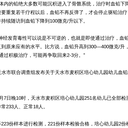
子体内的铅绝大多数可能沉积进入了骨骼系统，治疗时血铅下
般要重复若干疗程以后，血铅不再反弹了，才会停止驱铅治疗
持续随访到血铅下降到100微克/升以下。

的神经发育毒性可以说是不可逆的，也就是即使通过治疗，血
到原来应有的水平。比方说，血铅升高到300—400微克/升
通过积极治疗，可能再争取回来2-3分。”

肃天水市联合调查组发布关于天水市麦积区培心幼儿园幼儿血


月7日晚10时，天水市麦积区培心幼儿园251名幼儿已全部
233人、正常18人。

223份样本进行检测，221份样本检验合格，培心幼儿园2