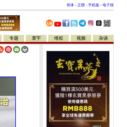
简体
-
正體
-
手机版
-
电子报
专题
寰宇
维权
视频
杂谈