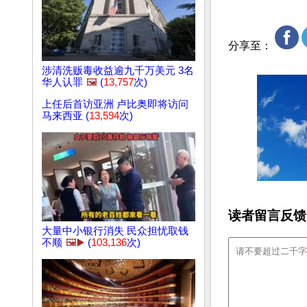
分享至：
涉清洗贩毒收益逾九千万美元 3名
华人认罪
🖼️
(
13,757
次)
上任后首访亚洲 卢比奥即将访问
马来西亚 (
13,594
次)
读者留言反馈
大量中小银行消失 民众担忧取钱
不顺
🖼️▶️
(
103,136
次)