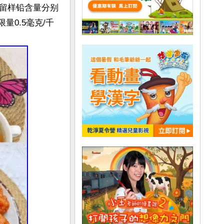
留样铅含量分别
量0.5毫克/千