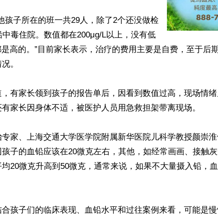
他孩子所在的班一共29人，除了2个还没做检
铅中毒住院。数值都在200μg/L以上，没有低
都是高的。”目前家长表示，治疗的费用主要是自费，至于后
况。

道，有家长领到孩子的报告单后，因看到数值过高，现场情绪
还有家长因身体不适，被医护人员用急救担架带离现场。

治专家、上海交通大学医学院附属新华医院儿科学教授颜崇淮
园孩子的血铅应该在20微克左右，其他，如经常画画、接触
均20微克升高到50微克，通常来说，如果不大量摄入铅，血
结合孩子们的临床表现、血铅水平和过往案例来看，可能是慢