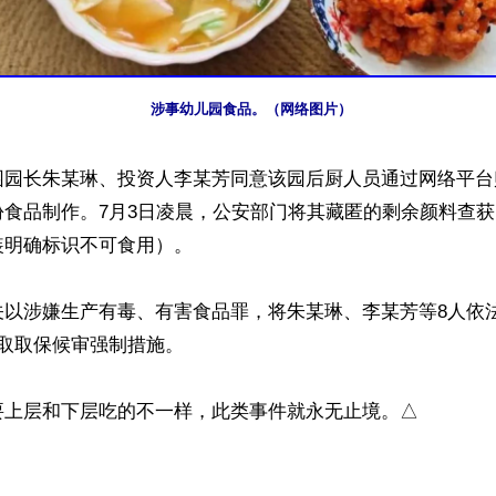
涉事幼儿园食品。（网络图片）
园园长朱某琳、投资人李某芳同意该园后厨人员通过网络平台
份食品制作。7月3日凌晨，公安部门将其藏匿的剩余颜料查
明确标识不可食用）。

关以涉嫌生产有毒、有害食品罪，将朱某琳、李某芳等8人依
取取保候审强制措施。

要上层和下层吃的不一样，此类事件就永无止境。△
ww.renminbao.com/rmb/articles/2025/7/8/91287.html