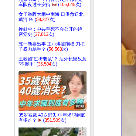
车队夜过长安街
🖼️
(
106,645
次)
女子举牌大闹中南海 口供急送北
戴河 📝 (
58,227
次)
掸封尘：中共至死不会公开的绝
密党史 (
37,813
次)
陈一新要出事 王小洪被削权 刀把
子权力易手？ (
56,563
次)
王毅如“过街老鼠”？ 法外长疑故意
“不握手” (
36,504
次)
35岁被裁 40岁消失 中年求职到底
有多难？
▶️
(
351,509
次)