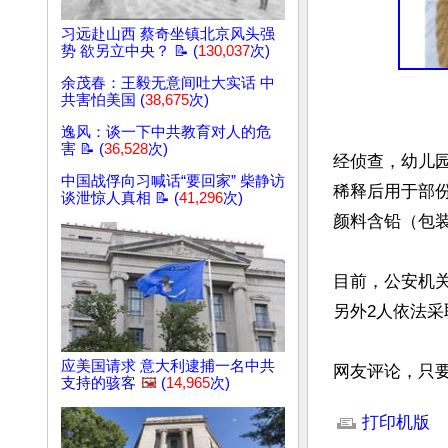
习远赴山西 蔡奇坐镇北京风头强
势 欲另立中央？ 📝 (
130,037
次)
余茂春：王毅无意间吐大实话 中
共害怕美国 (
38,675
次)
逸风：谈一下中共教育对人的危
害 📝 (
36,528
次)
经侦查，幼儿
中国战俘向习喊话“要回家” 柴静访
稀释后用于部
谈泄惊人真相 📝 (
41,296
次)
颜料含铅（包装
目前，公安机
另外2人依法采
应美国请求 意大利逮捕一名中共
网友评论，只
支持的骇客
🖼️
(
14,965
次)
文章网址: http://w
打印机版