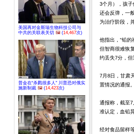
3个月），孩
还会反弹，一
为治疗阶段，并
美国再对金斯瑞生物科技公司与
中共的关联表关切
🖼️
(
14,467
次)
他指出，“铅
但智商很难恢复
约丢失7分，但
7月8日，甘
普金在“杀戮很多人” 川普恐对俄实
置情况的通报。
施新制裁
🖼️
(
14,423
次)
通报称，截至7
准认定，血铅异常
经对食品留样等