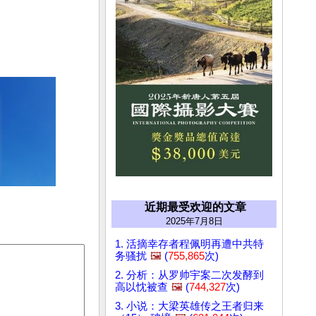
近期最受欢迎的文章
2025年7月8日
1. 活摘幸存者程佩明再遭中共特
务骚扰
🖼️
(
755,865
次)
2. 分析：从罗帅宇案二次发酵到
高以忱被查
🖼️
(
744,327
次)
3. 小说：大梁英雄传之王者归来