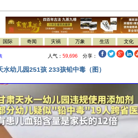
国际
奇闻
灾祸
万象
生活
文化
人气：
59,696
分享：
表
水幼儿园251孩 233孩铅中毒（图）