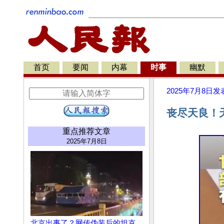
首页
要闻
内幕
时事
幽默
2025年7月8日
发
丧尽天良！天
重点推荐文章
2025年7月8日
北京出事了？网传伪装后的坦克