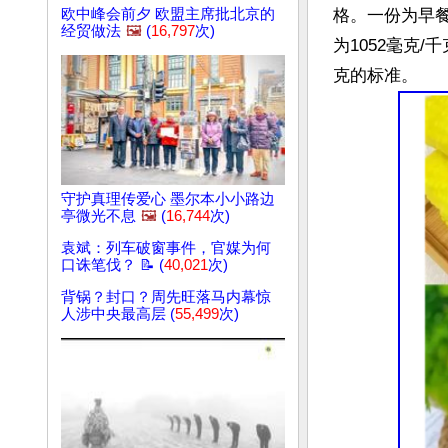
欧中峰会前夕 欧盟主席批北京的
格。一份为早
经贸做法
🖼️
(
16,797
次)
为1052毫克/
守护真理传爱心 墨尔本小小路边
亭微光不息
🖼️
(
16,744
次)
袁斌：列车破窗事件，官媒为何
口诛笔伐？ 📝 (
40,021
次)
背锅？封口？周先旺落马内幕惊
人涉中央最高层 (
55,499
次)