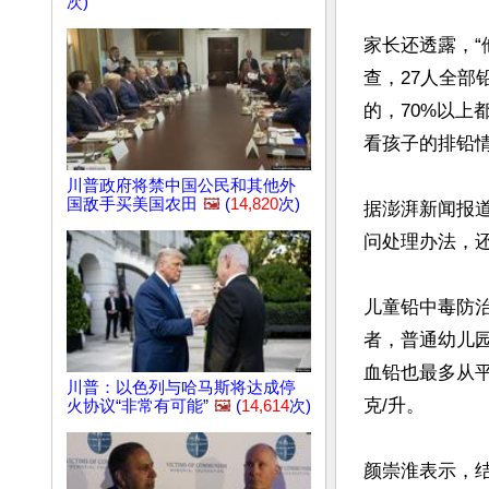
次)
家长还透露，“
查，27人全部
的，70%以上
看孩子的排铅情
川普政府将禁中国公民和其他外
国敌手买美国农田
🖼️
(
14,820
次)
据澎湃新闻报
问处理办法，
儿童铅中毒防
者，普通幼儿
血铅也最多从平
川普：以色列与哈马斯将达成停
克/升。

火协议“非常有可能”
🖼️
(
14,614
次)
颜崇淮表示，