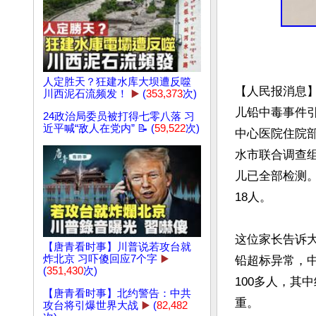
人定胜天？狂建水库大坝遭反噬
【人民报消息
川西泥石流频发！
▶️
(
353,373
次)
儿铅中毒事件引
24政治局委员被打得七零八落 习
近平喊“敌人在党内” 📝 (
59,522
次)
中心医院住院
水市联合调查组
儿已全部检测。
18人。

这位家长告诉
【唐青看时事】川普说若攻台就
炸北京 习吓傻回应7个字
▶️
铅超标异常，
(
351,430
次)
100多人，其
【唐青看时事】北约警告：中共
重。

攻台将引爆世界大战
▶️
(
82,482