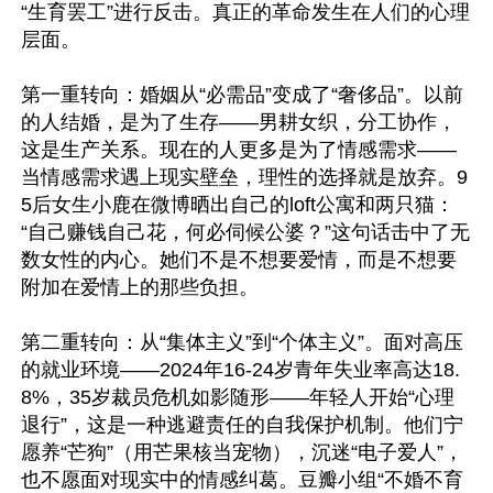
“生育罢工”进行反击。真正的革命发生在人们的心理
层面。

第一重转向：婚姻从“必需品”变成了“奢侈品”。以前
的人结婚，是为了生存——男耕女织，分工协作，
这是生产关系。现在的人更多是为了情感需求——
当情感需求遇上现实壁垒，理性的选择就是放弃。9
5后女生小鹿在微博晒出自己的loft公寓和两只猫：
“自己赚钱自己花，何必伺候公婆？”这句话击中了无
数女性的内心。她们不是不想要爱情，而是不想要
附加在爱情上的那些负担。

第二重转向：从“集体主义”到“个体主义”。面对高压
的就业环境——2024年16-24岁青年失业率高达18.
8%，35岁裁员危机如影随形——年轻人开始“心理
退行”，这是一种逃避责任的自我保护机制。他们宁
愿养“芒狗”（用芒果核当宠物），沉迷“电子爱人”，
也不愿面对现实中的情感纠葛。豆瓣小组“不婚不育