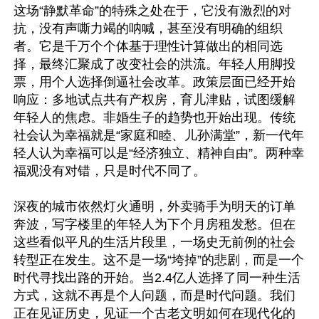
这场“静默革命”的特殊之处在于，它没有激烈的对
抗，没有声嘶力竭的呐喊，甚至没有明确的组织
者。它是千万个个体基于理性计算做出的相同选
择，最终汇聚成了改变社会的洪流。年轻人用脚投
票，用个人选择倒逼社会改革。政策层面已经开始
响应：多地试点共有产权房，育儿津贴，试图缓解
年轻人的焦虑。非婚生子的趋势也开始出现。传统
社会认为幸福就是“家庭和睦、儿孙满堂”，新一代年
轻人认为幸福可以是“经济独立、精神自由”。两种幸
福观没有对错，只是时代不同了。

深夜的城市依然灯火通明，外卖骑手为明天的订单
奔波，写字楼里的年轻人为下个月房租发愁。但在
这些看似平凡的生活片段里，一场史无前例的社会
转型正在发生。这不是一场“垮掉”的悲剧，而是一个
时代寻找出路的开始。当2.4亿人选择了同一种生活
方式，这就不再是个人问题，而是时代问题。我们
正在见证历史，见证一个古老文明如何在现代化的