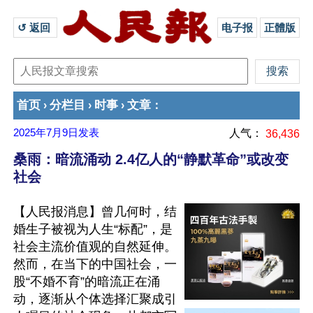
↺ 返回 
电子报
正體版
首页
分栏目
时事
文章
›
›
›
：
2025年7月9日
发表
人气：
36,436
桑雨：暗流涌动 2.4亿人的“静默革命”或改变
社会
【人民报消息】曾几何时，结
婚生子被视为人生“标配”，是
社会主流价值观的自然延伸。
然而，在当下的中国社会，一
股“不婚不育”的暗流正在涌
动，逐渐从个体选择汇聚成引