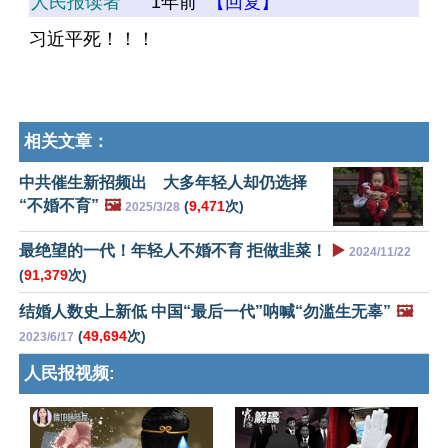
人民报读者
1年前
【回复】
习近平死！！！
相关文章：
中共催生新招频出 大多年轻人却仍选择
“不婚不育”
🖼️
(
9,471
次)
2025/3/28
最绝望的一代！年轻人不婚不育 拒做韭菜！
▶️
2024/11/22
(
91,379
次)
结婚人数史上新低 中国“最后一代”呐喊“勿滥生无辜”
🖼️
(
49,694
次)
2023/6/17
人民报视频: