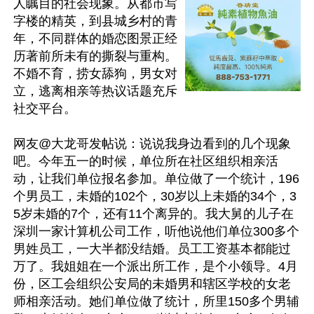
人瞩目的社会现象。从都市写
字楼的精英，到县城乡村的青
年，不同群体的婚恋图景正经
历著前所未有的撕裂与重构。
不婚不育，捞女舔狗，男女对
立，逃离相亲等热议话题充斥
社交平台。 

网友@大龙哥发帖说：说说我身边看到的几个现象
吧。今年五一的时候，单位所在社区组织相亲活
动，让我们单位报名参加。单位做了一个统计，196
个男员工，未婚的102个，30岁以上未婚的34个，3
5岁未婚的7个，还有11个离异的。我大舅的儿子在
深圳一家计算机公司工作，听他说他们单位300多个
男姓员工，一大半都没结婚。员工工资基本都能过
万了。我姐姐在一个派出所工作，是个小领导。4月
份，区工会组织公安局的未婚男和辖区学校的女老
师相亲活动。她们单位做了统计，所里150多个男辅