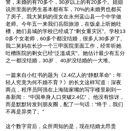
警，未婚的有70多个，30岁以上的有20多个。姐姐
说所里面的男生基本都有车，70%的未婚男也都买
了房子。我大舅妈的侄女在永州蓝山县一个中学做
老师。今年五一来我们岳阳旅游，在饭桌上听她吐
槽，她们县城的学校已经成了“剩女重灾区”。学校13
0多个女老师，60多个都没结婚，很多人30多岁了。
我二舅妈在长沙一个三甲医院里面工作，经常听她
吐槽医院的剩女已经“泛滥成灾”。她估计最少有五分
之一都没结婚，30岁 、40岁没结婚的一大堆。

一篇来自小红书的题为《2.4亿人的“静默革命”：年
轻人究竟为何不婚不育？》的长文这样写道：深夜
两点，程序员阿强在上海陆家嘴的写字楼里刷到一
条新闻： “中国单身人口突破2.4亿” 。他没有惊讶，
而是默默转发到朋友圈，配了一句话：“终于，我们
不再是异类了。”

这个数字背后，众所周知的是，现在结婚太昂贵