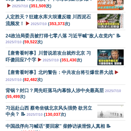
▶️
(
351,509
次)
2025/7/10
人定胜天？狂建水库大坝遭反噬 川西泥石
流频发！
▶️
(
353,373
次)
2025/7/10
24政治局委员被打得七零八落 习近平喊“敌人在党内” 📝
(
59,522
次)
2025/7/10
【唐青看时事】川普说若攻台就炸北京 习
吓傻回应7个字
▶️
(
351,430
次)
2025/7/10
【唐青看时事】北约警告：中共攻台将引爆世界大战
▶️
(
82,482
次)
2025/7/10
背锅？封口？周先旺落马内幕惊人涉中央最高层
2025/7/10
(
55,499
次)
习远赴山西 蔡奇坐镇北京风头强势 欲另立
中央？ 📝
(
130,037
次)
2025/7/10
中国战俘向习喊话“要回家” 柴静访谈泄惊人真相 📝