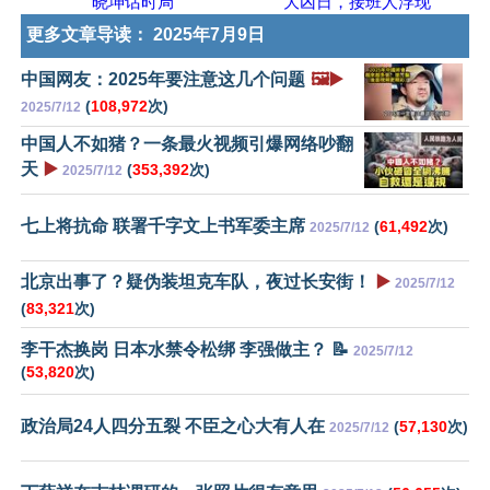
晓坤话时局
大凶日，接班人浮现
更多文章导读：
2025年7月9日
中国网友：2025年要注意这几个问题
🖼️▶️
(
108,972
次)
2025/7/12
中国人不如猪？一条最火视频引爆网络吵翻
天
▶️
(
353,392
次)
2025/7/12
七上将抗命 联署千字文上书军委主席
(
61,492
次)
2025/7/12
北京出事了？疑伪装坦克车队，夜过长安街！
▶️
2025/7/12
(
83,321
次)
李干杰换岗 日本水禁令松绑 李强做主？ 📝
2025/7/12
(
53,820
次)
政治局24人四分五裂 不臣之心大有人在
(
57,130
次)
2025/7/12