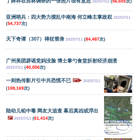
丁薛祥在吉林调研的一张照片很有意思
(
56,655
次)
2025/7/12
亚洲哨兵：四大势力搅乱中南海 何立峰主掌政权
2025/7/11
(
54,737
次)
天下奇谭（307）禅杖替身
(
84,487
次)
2025/7/11
广州美团辟谣党妈没脸 博士掌勺食堂折射经济崩溃
(
40,056
次)
2025/7/11
一则热传影片引中共恐慌不已
🖼️▶️
2025/7/11
(
108,169
次)
陆幼儿铅中毒 网友大追查 幕后真凶或浮出
🖼️
(
61,414
次)
2025/7/11