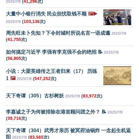
(
41,296
次)
2025/7/9
大量中小银行消失 民众担忧取钱不顺
🖼️▶️
(
103,136
次)
2025/7/9
周先旺未卜先知？下令封城时所说名言一语成谶
2025/7/9
(
41,755
次)
如何搞定习近平 李强有李克强不会的绝招 📝
2025/7/9
(
56,805
次)
小说：大梁英雄传之王者归来（17） 历练
1
🖼️
(
547,252
次)
2025/7/9
天下奇谭（305）古杉树妖
(
83,972
次)
2025/7/9
李嘉诚之子为何被排除在港首顾问团之外？ 📝
2025/7/9
(
39,716
次)
天下奇谭（304）武秀才亲历 被冥府油锅炸 一念起生机返
阳
(
83,565
次)
2025/7/9