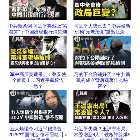
中共新条例 习近平将戴上“紧
习近平大势已去？中共设新
箍咒”；中国出现银行消失潮
机构“元老治党”重出江湖，
军中高层突遭带走！张又侠
习的下台阶铺好了？中共新
全面反击，习近平军权告
机构成立背后藏著什么秘
急？
密？
五大烦恼令习近平很痛苦；
习近平失势？王沪宁出局、
2025“中国制造”惨不忍睹【 #
常委增至9人！铁板神算爆5