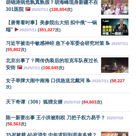
胡锦涛病危孰真孰假？胡海峰现身新疆不在
301医院
🖼️
(
136,654
次)
2025/7/11
【唐青看时事】美参院出大招 拟中俄“一锅
端”
▶️
(
351,027
次)
2025/7/11
习近平被击中敏感神经 急下令军委会研究对策 📝
2025/7/11
(
55,802
次)
北京出事了？网传伪装后的坦克车队夜过长
安街
🖼️
(
106,645
次)
2025/7/11
女子举牌大闹中南海 口供急送北戴河 📝
(
58,227
2025/7/11
次)
天下奇谭（306）狐狸女婿
(
84,603
次)
2025/7/10
陈一新要出事 王小洪被削权 刀把子权力易手？
2025/7/10
(
56,563
次)
35岁被裁 40岁消失 中年求职到底有多难？