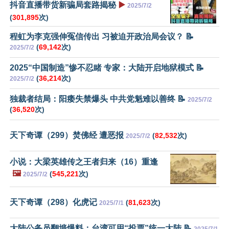
抖音直播带货新骗局套路揭秘
▶️
2025/7/2
(
301,895
次)
程虹为李克强伸冤信传出 习被迫开政治局会议？ 📝
(
69,142
次)
2025/7/2
2025“中国制造”惨不忍睹 专家：大陆开启地狱模式 📝
(
36,214
次)
2025/7/2
独裁者结局：阳痿失禁爆头 中共党魁难以善终 📝
2025/7/2
(
36,520
次)
天下奇谭（299）焚佛经 遭恶报
(
82,532
次)
2025/7/2
小说：大梁英雄传之王者归来（16）重逢
🖼️
(
545,221
次)
2025/7/2
天下奇谭（298）化虎记
(
81,623
次)
2025/7/1
大陆公务员翻墙爆料：台湾可用“投票”统一大陆 📝