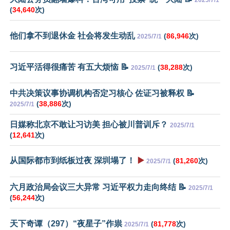
2025/7/1
(
34,640
次)
他们拿不到退休金 社会将发生动乱
(
86,946
次)
2025/7/1
习近平活得很痛苦 有五大烦恼 📝
(
38,288
次)
2025/7/1
中共决策议事协调机构否定习核心 佐证习被释权 📝
(
38,886
次)
2025/7/1
日媒称北京不敢让习访美 担心被川普训斥？
2025/7/1
(
12,641
次)
从国际都市到纸板过夜 深圳塌了！
▶️
(
81,260
次)
2025/7/1
六月政治局会议三大异常 习近平权力走向终结 📝
2025/7/1
(
56,244
次)
天下奇谭（297）“夜星子”作祟
(
81,778
次)
2025/7/1