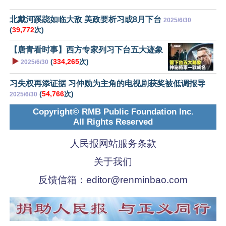
北戴河蹊跷如临大敌 美政要析习或8月下台
2025/6/30
(
39,772
次)
【唐青看时事】西方专家列习下台五大迹象
▶️
(
334,265
次)
2025/6/30
习失权再添证据 习仲勋为主角的电视剧获奖被低调报导
(
54,766
次)
2025/6/30
Copyright© RMB Public Foundation Inc.
All Rights Reserved
人民报网站服务条款
关于我们
反馈信箱：
editor@renminbao.com