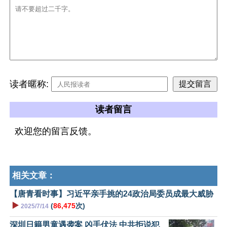
读者暱称:
读者留言
欢迎您的留言反馈。
相关文章：
【唐青看时事】习近平亲手挑的24政治局委员成最大威胁
▶️
(
86,475
次)
2025/7/14
深圳日籍男童遇袭案 凶手伏法 中共拒说犯