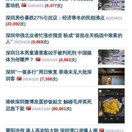
案动机
🖼️
(
9,477
次)
2025/4/23
深圳房价暴跌27%引抗议：经济寒冬的民怨沸点
2025/4/23
(
22,092
次)
深圳华强北业者忙涨价囤货 盼成“首批在关税战中致富的
人”
(
6,868
次)
2025/4/18
深圳日本男童遇害案凶手被判死刑 中国媒
体为何噤声？
🖼️
(
6,862
次)
2025/1/25
深圳“一签多行”周日恢复 香港未见大批深
圳客
🖼️
(
7,398
次)
2024/12/2
港铁深圳微博发蛋炒饭贴文 触碰毛岸英死
忌急下架
🖼️
(
80,661
次)
2024/11/26
重阳连假 港人再攻陷大陆 深圳湾口岸爆人潮
🖼️
2024/10/13