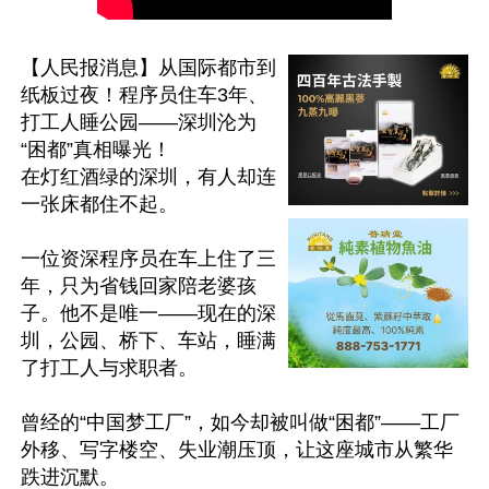
【人民报消息】从国际都市到
纸板过夜！程序员住车3年、
打工人睡公园——深圳沦为
“困都”真相曝光！

在灯红酒绿的深圳，有人却连
一张床都住不起。

一位资深程序员在车上住了三
年，只为省钱回家陪老婆孩
子。他不是唯一——现在的深
圳，公园、桥下、车站，睡满
了打工人与求职者。

曾经的“中国梦工厂”，如今却被叫做“困都”——工厂
外移、写字楼空、失业潮压顶，让这座城市从繁华
跌进沉默。
