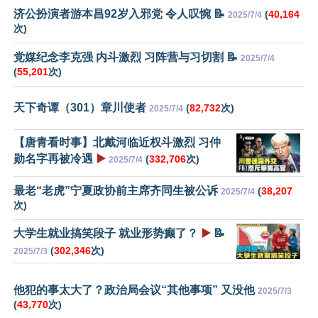
济公扮演者游本昌92岁入邪党 令人叹惋 📝
(
40,164
2025/7/4
次)
党媒纪念李克强 内斗激烈 习阵营与习切割 📝
2025/7/4
(
55,201
次)
天下奇谭（301）章川使者
(
82,732
次)
2025/7/4
【唐青看时事】北戴河临近权斗激烈 习仲
勋名字再被冷遇
▶️
(
332,706
次)
2025/7/4
最老“老虎”宁夏政协前主席齐同生被公诉
(
38,207
2025/7/4
次)
大学生就业搞笑段子 就业形势癫了？
▶️
📝
(
302,346
次)
2025/7/3
他犯的事太大了？政治局会议“其他事项” 又没他
2025/7/3
(
43,770
次)