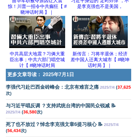
苗华军职被夺原因让人震
习近平身边的“定时炸弹”，不
惊！川普一招令中共癫狂【 #
是李克强也不是美国，
晓坤话时局 】｜
中共高层大地震？习俩大重
新传言：习将半退休；经济
臣出事；中共六部门唱空城
差中国人迁离大城市【 #晓坤
计【 #晓坤话时局
话时局 】｜
更多文章导读：
2025年7月1日
李强代习赴巴西金砖峰会：北京有难言之痛
(
37,625
2025/7/4
次)
与习近平唱反调 ？支持武统台湾的中国民众锐减 📝
(
36,580
次)
2025/7/4
死了也不放过？悼念李克强文章6提习核心 📝
2025/7/4
(
56,434
次)