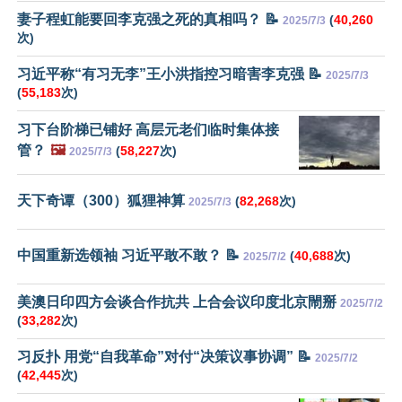
妻子程虹能要回李克强之死的真相吗？ 📝
(
40,260
2025/7/3
次)
习近平称“有习无李”王小洪指控习暗害李克强 📝
2025/7/3
(
55,183
次)
习下台阶梯已铺好 高层元老们临时集体接
管？
🖼️
(
58,227
次)
2025/7/3
天下奇谭（300）狐狸神算
(
82,268
次)
2025/7/3
中国重新选领袖 习近平敢不敢？ 📝
(
40,688
次)
2025/7/2
美澳日印四方会谈合作抗共 上合会议印度北京閙掰
2025/7/2
(
33,282
次)
习反扑 用党“自我革命”对付“决策议事协调” 📝
2025/7/2
(
42,445
次)