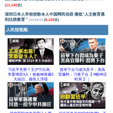
(
11,142
次)
深圳日本人学校校歌令人中国网民动容 痛批“人文教育遇
到仇恨教育 ”
(
6,120
次)
2024/9/30
人民报视频:
习近平失势？王沪宁出局、
苗华下台习成为弃子；美高
常委增至9人！铁板神算爆5
官爆料：习将下台【 #晓坤话
大凶日，接班人浮现
时局 】｜