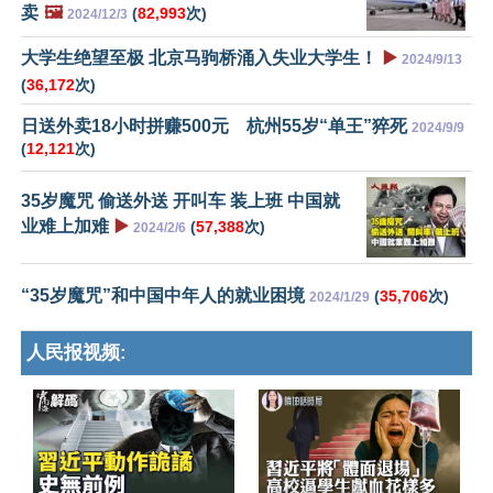
卖
🖼️
(
82,993
次)
2024/12/3
大学生绝望至极 北京马驹桥涌入失业大学生！
▶️
2024/9/13
(
36,172
次)
日送外卖18小时拼赚500元 杭州55岁“单王”猝死
2024/9/9
(
12,121
次)
35岁魔咒 偷送外送 开叫车 装上班 中国就
业难上加难
▶️
(
57,388
次)
2024/2/6
“35岁魔咒”和中国中年人的就业困境
(
35,706
次)
2024/1/29
人民报视频: