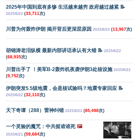
2025年中国到底有多惨 生活越来越穷 政府越过越紧 📝
(
33,711
次)
2025/6/22
川普为何轰炸伊朗 揭开背后更深层原因
(
13,967
次)
2025/6/22
胡锦涛老泪纵横 最新内部讲话承认有大错 📝
2025/6/22
(
68,935
次)
川普出手了 ！美军B-2轰炸机夜袭伊朗3处核设施
2025/6/22
(
9,752
次)
伊朗突发5.5级地震，会是核试验吗？地震专家回应 📝
(
32,110
次)
2025/6/22
天下奇谭（288）雷神纠错
(
85,498
次)
2025/6/22
一个灵验的魔咒：中共挺谁谁死
🖼️
(
59,684
次)
2025/6/21