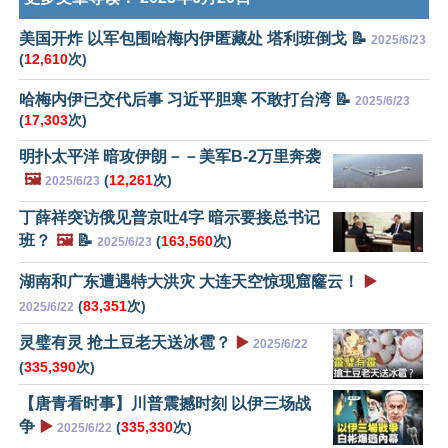
美国开炸 以军包围哈梅内伊匿藏处 塔利班倒戈 📝
2025/6/23
(
12,610
次)
哈梅内伊已交代后事 习近平胆寒 不敢打台湾 📝
2025/6/23
(
17,303
次)
明扑太平洋 暗攻伊朗－－美军B-2万里奔袭
🖼️
(
12,261
次)
2025/6/23
丁薛祥突访俄见普京吐4字 暗示要接总书记
班？
🖼️
📝
(
163,560
次)
2025/6/23
湖南和广东遭遇特大洪灾 大连天空惊现窟窿云！
▶️
(
83,351
次)
2025/6/22
灵璧有灵 抢土豆老天送冰雹？
▶️
2025/6/22
(
335,390
次)
【唐青看时事】川普震撼时刻 以伊三场战
争
▶️
(
335,330
次)
2025/6/22