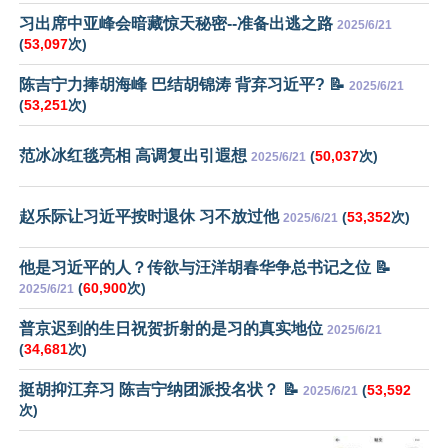
习出席中亚峰会暗藏惊天秘密--准备出逃之路
2025/6/21
(
53,097
次)
陈吉宁力捧胡海峰 巴结胡锦涛 背弃习近平? 📝
2025/6/21
(
53,251
次)
范冰冰红毯亮相 高调复出引遐想
(
50,037
次)
2025/6/21
赵乐际让习近平按时退休 习不放过他
(
53,352
次)
2025/6/21
他是习近平的人？传欲与汪洋胡春华争总书记之位 📝
(
60,900
次)
2025/6/21
普京迟到的生日祝贺折射的是习的真实地位
2025/6/21
(
34,681
次)
挺胡抑江弃习 陈吉宁纳团派投名状？ 📝
(
53,592
2025/6/21
次)