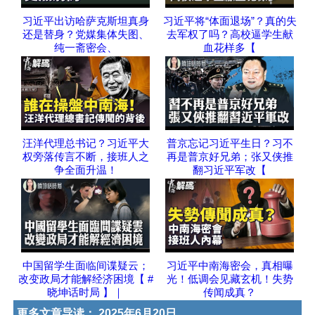
习近平出访哈萨克斯坦真身
习近平将“体面退场”？真的失
还是替身？党媒集体失图、
去军权了吗？高校逼学生献
纯一斋密会、
血花样多【
汪洋代理总书记？习近平大
普京忘记习近平生日？习不
权旁落传言不断，接班人之
再是普京好兄弟；张又侠推
争全面升温！
翻习近平军改【
中国留学生面临间谍疑云；
习近平中南海密会，真相曝
改变政局才能解经济困境【 #
光！低调会见藏玄机！失势
晓坤话时局 】｜
传闻成真？
更多文章导读：
2025年6月20日