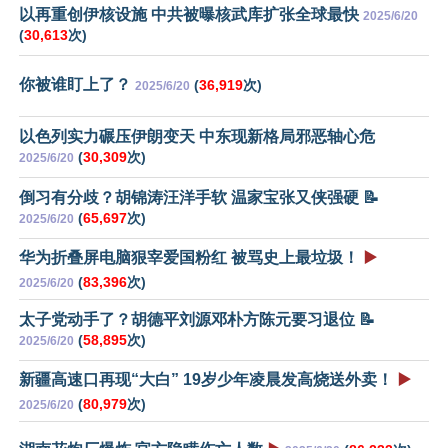
以再重创伊核设施 中共被曝核武库扩张全球最快
2025/6/20
(
30,613
次)
你被谁盯上了？
(
36,919
次)
2025/6/20
以色列实力碾压伊朗变天 中东现新格局邪恶轴心危
(
30,309
次)
2025/6/20
倒习有分歧？胡锦涛汪洋手软 温家宝张又侠强硬 📝
(
65,697
次)
2025/6/20
华为折叠屏电脑狠宰爱国粉红 被骂史上最垃圾！
▶️
(
83,396
次)
2025/6/20
太子党动手了？胡德平刘源邓朴方陈元要习退位 📝
(
58,895
次)
2025/6/20
新疆高速口再现“大白” 19岁少年凌晨发高烧送外卖！
▶️
(
80,979
次)
2025/6/20