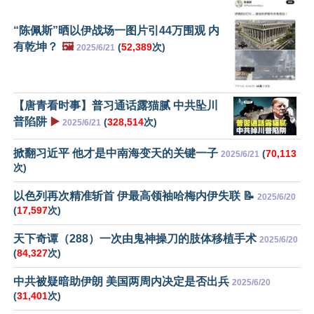
“陈佩斯”晒以伊战场一图片引44万围观 内
有乾坤？
🖼️
(
52,389
次)
2025/6/21
【唐青看时事】普习通话露猫腻 中共坠川
普陷阱
▶️
(
328,514
次)
2025/6/21
掀翻习近平 他才是中南海变天的关键一子
(
70,113
2025/6/21
次)
以色列再次精准斩首 伊最高领袖哈梅内伊失联 📝
2025/6/20
(
17,597
次)
天下奇谭（288）一次由鬼神操刀的肢体移植手术
2025/6/20
(
84,327
次)
中共被疑暗助伊朗 美国两周内决定是否出兵
2025/6/20
(
31,401
次)