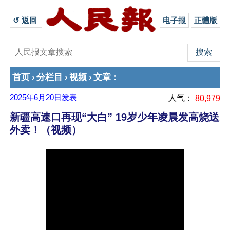
↺ 返回 
电子报
正體版
首页
分栏目
视频
文章
›
›
›
：
2025年6月20日
发表
人气：
80,979
新疆高速口再现“大白” 19岁少年凌晨发高烧送
外卖！（视频）