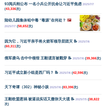
93阅兵刚公布 一名小兵公开抗命让习近平焦虑
2025/7/7
(
43,336
次)
陆幼儿园集体铅中毒 “毒源”在何处？
🖼️
(
58,652
次)
2025/7/7
因为它，习近平亲手将火箭军领导层团灭 📝
2025/7/6
(
60,311
次)
俄军袭乌 击中中领馆 王毅谎言被戳穿 📝
(
39,366
次)
2025/7/6
习近平成立新小组是西厂吗？ 📝
(
42,596
次)
2025/7/6
天下奇谭（302）神秘小孩
(
83,396
次)
2025/7/6
王毅欧盟惹祸 被逼说实话又撒弥天大谎 📝
(
38,822
2025/7/5
次)