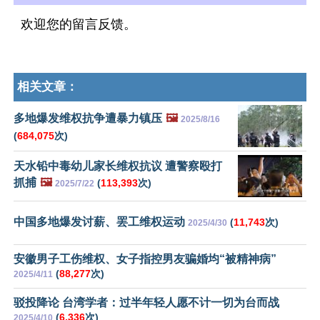
欢迎您的留言反馈。
相关文章：
多地爆发维权抗争遭暴力镇压
🖼️
2025/8/16
(
684,075
次)
天水铅中毒幼儿家长维权抗议 遭警察殴打
抓捕
🖼️
(
113,393
次)
2025/7/22
中国多地爆发讨薪、罢工维权运动
(
11,743
次)
2025/4/30
安徽男子工伤维权、女子指控男友骗婚均“被精神病”
(
88,277
次)
2025/4/11
驳投降论 台湾学者：过半年轻人愿不计一切为台而战
(
6,336
次)
2025/4/10