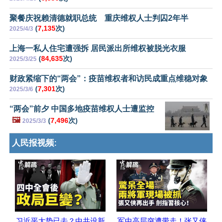
聚餐庆祝赖清德就职总统 重庆维权人士判囚2年半
(
7,135
次)
2025/4/3
上海一私人住宅遭强拆 居民派出所维权被脱光衣服
(
84,635
次)
2025/3/25
财政紧缩下的“两会”：疫苗维权者和访民成重点维稳对象
(
7,301
次)
2025/3/6
“两会”前夕 中国多地疫苗维权人士遭监控
🖼️
(
7,496
次)
2025/3/3
人民报视频:
习近平大势已去？中共设新
军中高层突遭带走！张又侠