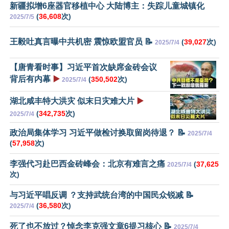
新疆拟增6座器官移植中心 大陆博主：失踪儿童城镇化
(
36,608
次)
2025/7/5
王毅吐真言曝中共机密 震惊欧盟官员 📝
(
39,027
次)
2025/7/4
【唐青看时事】习近平首次缺席金砖会议
背后有内幕
▶️
(
350,502
次)
2025/7/4
湖北咸丰特大洪灾 似末日灾难大片
▶️
(
342,735
次)
2025/7/4
政治局集体学习 习近平做检讨换取留岗待退？ 📝
2025/7/4
(
57,958
次)
李强代习赴巴西金砖峰会：北京有难言之痛
(
37,625
2025/7/4
次)
与习近平唱反调 ？支持武统台湾的中国民众锐减 📝
(
36,580
次)
2025/7/4
死了也不放过？悼念李克强文章6提习核心 📝
2025/7/4