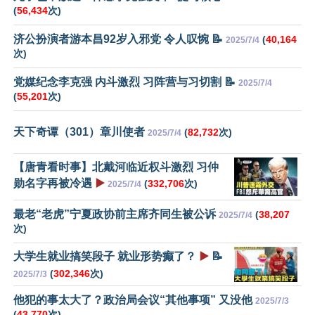
(
56,434
次)
济公扮演者游本昌92岁入邪党 令人叹惋 📝
(
40,164
2025/7/4
次)
党媒纪念李克强 内斗激烈 习阵营与习切割 📝
2025/7/4
(
55,201
次)
天下奇谭（301）章川使者
(
82,732
次)
2025/7/4
【唐青看时事】北戴河临近权斗激烈 习仲
勋名字再被冷遇
▶️
(
332,706
次)
2025/7/4
最老“老虎”宁夏政协前主席齐同生被公诉
(
38,207
2025/7/4
次)
大学生就业搞笑段子 就业形势癫了？
▶️
📝
(
302,346
次)
2025/7/3
他犯的事太大了？政治局会议“其他事项” 又没他
2025/7/3
(
43,770
次)