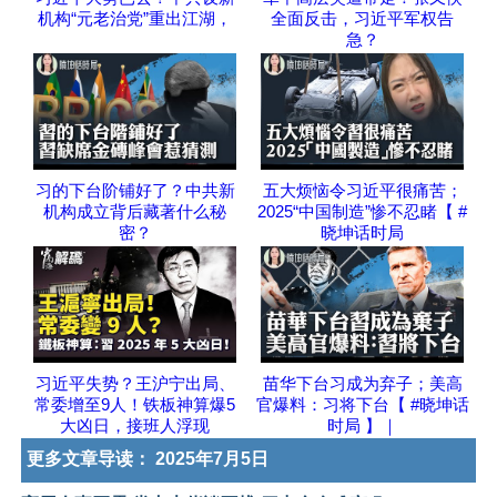
机构“元老治党”重出江湖，
全面反击，习近平军权告
急？
习的下台阶铺好了？中共新
五大烦恼令习近平很痛苦；
机构成立背后藏著什么秘
2025“中国制造”惨不忍睹【 #
密？
晓坤话时局
习近平失势？王沪宁出局、
苗华下台习成为弃子；美高
常委增至9人！铁板神算爆5
官爆料：习将下台【 #晓坤话
大凶日，接班人浮现
时局 】｜
更多文章导读：
2025年7月5日