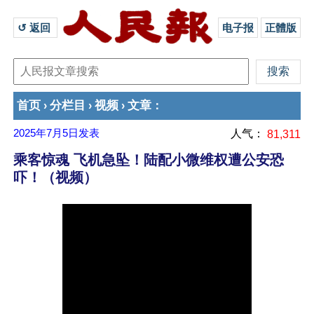
↺ 返回 
电子报
正體版
首页
分栏目
视频
文章
›
›
›
：
2025年7月5日
发表
人气：
81,311
乘客惊魂 飞机急坠！陆配小微维权遭公安恐
吓！（视频）