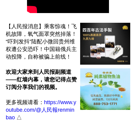
【人民报消息】乘客惊魂！飞
机故障，氧气面罩突然掉落！
“吓到发抖”陆配小微回贵州维
权遭公安恐吓！中国籍俄兵主
动投降，自称被骗上前线！

欢迎大家来到人民报副频道
——红墙内幕，请您记得点赞
订阅分享我们的视频。
更多视频请看：
https://www.y
outube.com/@人民報renmin
bao