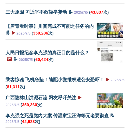
三大原因 习近平不敢轻举妄动 📝
(
43,837
次)
2025/7/5
【唐青看时事】川普完成不可能之任务的内
幕
▶️
(
350,286
次)
2025/7/5
人民日报纪念李克强的真正目的是什么？
🖼️
📝
(
60,424
次)
2025/7/5
乘客惊魂 飞机急坠！陆配小微维权遭公安恐吓！
▶️
2025/7/5
(
81,311
次)
广西隆林山洪泥石流 网友呼吁关注
▶️
(
350,360
次)
2025/7/5
李克强之死是党内大案 传温家宝汪洋等元老要彻查 📝
(
42,923
次)
2025/7/5