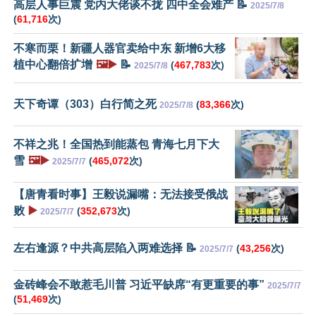
高层人事巨震 党内大佬谈不拢 四中全会难产 📝
2025/7/8
(
61,716
次)
不寒而栗！新疆人器官卖给中东 新增6大移
植中心翻倍扩增
🖼️▶️
📝
(
467,783
次)
2025/7/8
天下奇谭（303）白行简之死
(
83,366
次)
2025/7/8
不祥之兆！全国热到能蒸包 青海七月下大
雪
🖼️▶️
(
465,072
次)
2025/7/7
【唐青看时事】王毅说漏嘴：无法接受俄战
败
▶️
(
352,673
次)
2025/7/7
左右逢源？中共高层陷入两难选择 📝
(
43,256
次)
2025/7/7
金砖峰会不敢惹毛川普 习近平缺席“有更重要的事”
2025/7/7
(
51,469
次)