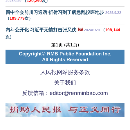
（
120,240
次）
2025/9/29
四中全会前川习通话 折射习到了病急乱投医地步
2025/9/22
（
109,779
次）
内斗公开化 习近平无情打击张又侠
🖼️
（
198,144
2024/1/20
次）
第1页 (共1页)
Copyright© RMB Public Foundation Inc.
All Rights Reserved
人民报网站服务条款
关于我们
反馈信箱：
editor@renminbao.com