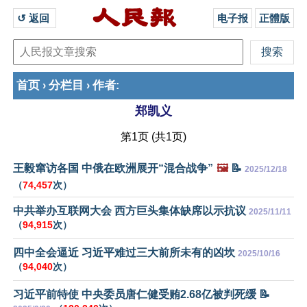
↺ 返回 
电子报
正體版
首页
分栏目
作者
›
›
:
郑凯义
第1页 (共1页)
王毅窜访各国 中俄在欧洲展开“混合战争”
🖼️
📝
2025/12/18
（
74,457
次）
中共举办互联网大会 西方巨头集体缺席以示抗议
2025/11/11
（
94,915
次）
四中全会逼近 习近平难过三大前所未有的凶坎
2025/10/16
（
94,040
次）
习近平前特使 中央委员唐仁健受贿2.68亿被判死缓 📝