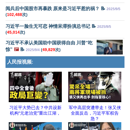
阅兵后中国股市再暴跌 原来是习近平惹的祸？ 📝
2025/9/5
(
102,488
次)
习近平一脸生无可恋 神情呆滞扮演总书记 📝
2025/9/5
(
45,014
次)
习近平不承认美国助中国获得自由 川普“吃
惊”
🖼️
📝
(
49,829
次)
2025/9/4
人民报视频:
习近平大势已去？中共设新
军中高层突遭带走！张又侠
机构“元老治党”重出江湖，
全面反击，习近平军权告
急？