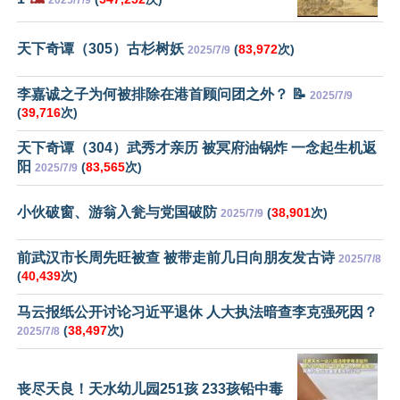
天下奇谭（305）古杉树妖
(
83,972
次)
2025/7/9
李嘉诚之子为何被排除在港首顾问团之外？ 📝
2025/7/9
(
39,716
次)
天下奇谭（304）武秀才亲历 被冥府油锅炸 一念起生机返
阳
(
83,565
次)
2025/7/9
小伙破窗、游翁入瓮与党国破防
(
38,901
次)
2025/7/9
前武汉市长周先旺被查 被带走前几日向朋友发古诗
2025/7/8
(
40,439
次)
马云报纸公开讨论习近平退休 人大执法暗查李克强死因？
(
38,497
次)
2025/7/8
丧尽天良！天水幼儿园251孩 233孩铅中毒