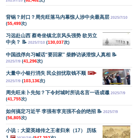
2025/7/10
背锅？封口？周先旺落马内幕惊人涉中央最高层
2025/7/10
(
55,499
次)
习远赴山西 蔡奇坐镇北京风头强势 欲另立
中央？ 📝
(
130,037
次)
2025/7/10
中国战俘向习喊话“要回家” 柴静访谈泄惊人真相 📝
(
41,296
次)
2025/7/9
大量中小银行消失 民众担忧取钱不顺
🖼️▶️
(
103,136
次)
2025/7/9
周先旺未卜先知？下令封城时所说名言一语成谶
2025/7/9
(
41,755
次)
如何搞定习近平 李强有李克强不会的绝招 📝
2025/7/9
(
56,805
次)
小说：大梁英雄传之王者归来（17） 历练
1
🖼️
(
547,252
次)
2025/7/9