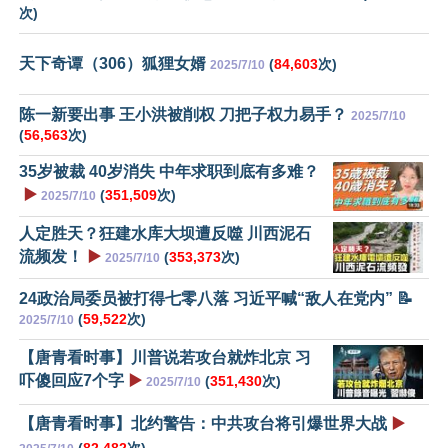
次)
天下奇谭（306）狐狸女婿
(
84,603
次)
2025/7/10
陈一新要出事 王小洪被削权 刀把子权力易手？
2025/7/10
(
56,563
次)
35岁被裁 40岁消失 中年求职到底有多难？
▶️
(
351,509
次)
2025/7/10
人定胜天？狂建水库大坝遭反噬 川西泥石
流频发！
▶️
(
353,373
次)
2025/7/10
24政治局委员被打得七零八落 习近平喊“敌人在党内” 📝
(
59,522
次)
2025/7/10
【唐青看时事】川普说若攻台就炸北京 习
吓傻回应7个字
▶️
(
351,430
次)
2025/7/10
【唐青看时事】北约警告：中共攻台将引爆世界大战
▶️
(
82,482
次)