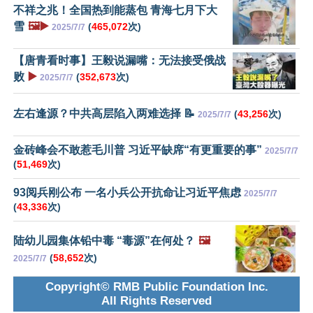
不祥之兆！全国热到能蒸包 青海七月下大
雪
🖼️▶️
(
465,072
次)
2025/7/7
【唐青看时事】王毅说漏嘴：无法接受俄战
败
▶️
(
352,673
次)
2025/7/7
左右逢源？中共高层陷入两难选择 📝
(
43,256
次)
2025/7/7
金砖峰会不敢惹毛川普 习近平缺席“有更重要的事”
2025/7/7
(
51,469
次)
93阅兵刚公布 一名小兵公开抗命让习近平焦虑
2025/7/7
(
43,336
次)
陆幼儿园集体铅中毒 “毒源”在何处？
🖼️
(
58,652
次)
2025/7/7
Copyright© RMB Public Foundation Inc.
All Rights Reserved