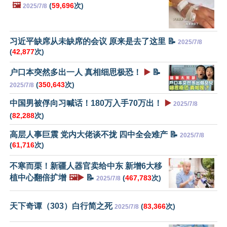
🖼️
(
59,696
次)
2025/7/8
习近平缺席从未缺席的会议 原来是去了这里 📝
2025/7/8
(
42,877
次)
户口本突然多出一人 真相细思极恐！
▶️
📝
(
350,643
次)
2025/7/8
中国男被俘向习喊话！180万入手70万出！
▶️
2025/7/8
(
82,288
次)
高层人事巨震 党内大佬谈不拢 四中全会难产 📝
2025/7/8
(
61,716
次)
不寒而栗！新疆人器官卖给中东 新增6大移
植中心翻倍扩增
🖼️▶️
📝
(
467,783
次)
2025/7/8
天下奇谭（303）白行简之死
(
83,366
次)
2025/7/8