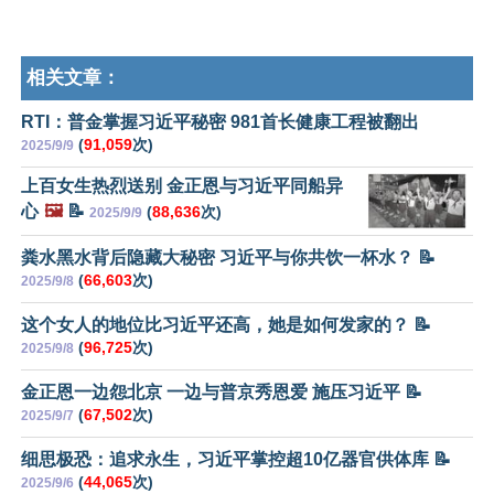
相关文章：
RTI：普金掌握习近平秘密 981首长健康工程被翻出
(
91,059
次)
2025/9/9
上百女生热烈送别 金正恩与习近平同船异
心
🖼️
📝
(
88,636
次)
2025/9/9
粪水黑水背后隐藏大秘密 习近平与你共饮一杯水？ 📝
(
66,603
次)
2025/9/8
这个女人的地位比习近平还高，她是如何发家的？ 📝
(
96,725
次)
2025/9/8
金正恩一边怨北京 一边与普京秀恩爱 施压习近平 📝
(
67,502
次)
2025/9/7
细思极恐：追求永生，习近平掌控超10亿器官供体库 📝
(
44,065
次)
2025/9/6