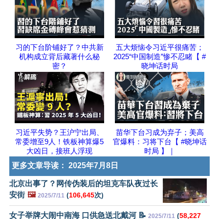
习的下台阶铺好了？中共新
五大烦恼令习近平很痛苦；
机构成立背后藏著什么秘
2025“中国制造”惨不忍睹【 #
密？
晓坤话时局
习近平失势？王沪宁出局、
苗华下台习成为弃子；美高
常委增至9人！铁板神算爆5
官爆料：习将下台【 #晓坤话
大凶日，接班人浮现
时局 】｜
更多文章导读：
2025年7月8日
北京出事了？网传伪装后的坦克车队夜过长
安街
🖼️
(
106,645
次)
2025/7/11
女子举牌大闹中南海 口供急送北戴河 📝
(
58,227
2025/7/11