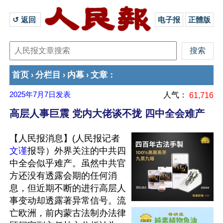
↺ 返回 
电子报
正體版
首页
分栏目
内幕
文章
›
›
›
：
2025年7月7日
发表
人气：
61,716
高层人事巨震 党内大佬谈不拢 四中全会难产
【人民报消息】(人民报记者
文谨
报导）外界关注的中共四
中全会似乎难产。虽然中共官
方还没有透露会期的任何消
息，但近期不断的进行高层人
事变动却透露著异常信号。流
亡欧洲，前内蒙古法制办法律