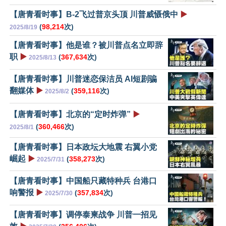
【唐青看时事】B-2飞过普京头顶 川普威慑俄中
▶️
(
98,214
次)
2025/8/19
【唐青看时事】他是谁？被川普点名立即辞
职
▶️
(
367,634
次)
2025/8/13
【唐青看时事】川普迷恋保洁员 AI短剧骗
翻媒体
▶️
(
359,116
次)
2025/8/2
【唐青看时事】北京的“定时炸弹”
▶️
(
360,466
次)
2025/8/1
【唐青看时事】日本政坛大地震 右翼小党
崛起
▶️
(
358,273
次)
2025/7/31
【唐青看时事】中国船只藏特种兵 台港口
响警报
▶️
(
357,834
次)
2025/7/30
【唐青看时事】调停泰柬战争 川普一招见