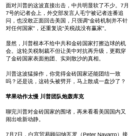
面对川普的这波直接出击，中共明显软了不少。7月
7号的记者会上，外交部发言人毛宁被记者连番追
问，也没敢正面回击美国，只强调“金砖机制并不针
对任何国家”，还重复说“关税战没有赢家”。

显然，川普根本不给中共和金砖国家打擦边球的机
会。这轮关税制裁不但让美中对抗再升级，更戳穿
了金砖国家表面抱团、实则散沙的真相。

川普这波猛操作，你觉得金砖国家还能团结一致
吗？还是说，这砖头被劈开，马上散成一盘沙了？

苹果动作太慢 川普团队炮轰库克
聊完川普对金砖国家的围堵，再来看看美国国内又
闹出啥新动静。

7月7日，白宫贸易顾问纳瓦罗（Peter Navarro）接