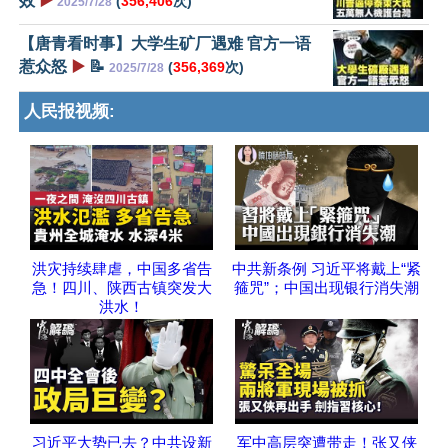
效
▶️
(
356,406
次)
2025/7/28
【唐青看时事】大学生矿厂遇难 官方一语
惹众怒
▶️
📝
(
356,369
次)
2025/7/28
人民报视频:
洪灾持续肆虐，中国多省告
中共新条例 习近平将戴上“紧
急！四川、陕西古镇突发大
箍咒”；中国出现银行消失潮
洪水！
习近平大势已去？中共设新
军中高层突遭带走！张又侠