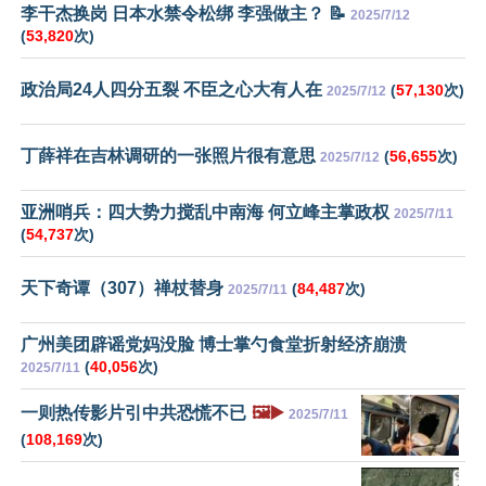
李干杰换岗 日本水禁令松绑 李强做主？ 📝
2025/7/12
(
53,820
次)
政治局24人四分五裂 不臣之心大有人在
(
57,130
次)
2025/7/12
丁薛祥在吉林调研的一张照片很有意思
(
56,655
次)
2025/7/12
亚洲哨兵：四大势力搅乱中南海 何立峰主掌政权
2025/7/11
(
54,737
次)
天下奇谭（307）禅杖替身
(
84,487
次)
2025/7/11
广州美团辟谣党妈没脸 博士掌勺食堂折射经济崩溃
(
40,056
次)
2025/7/11
一则热传影片引中共恐慌不已
🖼️▶️
2025/7/11
(
108,169
次)