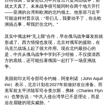
吕特强调，谁要还以为中共攻台只是局部战争，那
就太天真了。未来战争很可能同时在两个地方开打
——亚洲的台湾和欧洲的北约领土。他形容习近平
可能这样对普京说：“哥们儿，我要动手了，你去欧
洲搞点事，帮我拦住北约。”

其实中俄这种“无上限”合作，早在俄乌战争爆发前就
形成了。西方情报也发现，北京对俄军的援助，在
乌克兰战场上起了很大作用。现在北约最担心的
是，中共从俄乌战争中学到不少经验，不仅摸清西
方的底线，还可能拉著俄国一起打下一场亚洲战
争。

美国前印太司令部司令约翰．阿奎利诺（John Aquil
ino）表示，北京计划在2027年前做好攻台准备。而
美军前太平洋陆军司令查尔斯．弗林（Charles Flyn
n）也警告说：“中共入侵台湾早已不是理论，而是
迫在眉睫的现实威胁。”
