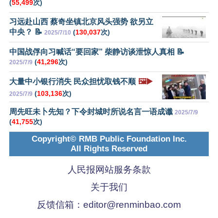
(
55,499
次)
习远赴山西 蔡奇坐镇北京风头强势 欲另立
中央？ 📝
(
130,037
次)
2025/7/10
中国战俘向习喊话“要回家” 柴静访谈泄惊人真相 📝
(
41,296
次)
2025/7/9
大量中小银行消失 民众担忧取钱不顺
🖼️▶️
(
103,136
次)
2025/7/9
周先旺未卜先知？下令封城时所说名言一语成谶
2025/7/9
(
41,755
次)
Copyright© RMB Public Foundation Inc.
All Rights Reserved
人民报网站服务条款
关于我们
反馈信箱：
editor@renminbao.com