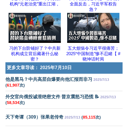
机构“元老治党”重出江湖，
全面反击，习近平军权告
急？
习的下台阶铺好了？中共新
五大烦恼令习近平很痛苦；
机构成立背后藏著什么秘
2025“中国制造”惨不忍睹【 #
密？
晓坤话时局
更多文章导读：
2025年7月10日
他是黑马？中共高层自爆要向他汇报而非习
2025/7/13
(
61,907
次)
外交官向俄投诚泄绝密文件 普京震怒习恐慌 📝
2025/7/13
(
58,534
次)
天下奇谭（309）张果老传奇
(
85,115
次)
2025/7/13