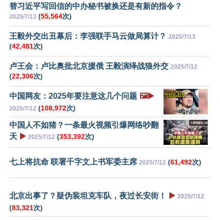
替习近平写回信的中办秘书被换还是有新的指令？
(
55,564
次)
2025/7/13
王毅外交出丑幕后：李强联手马云做局算计？
2025/7/13
(
42,481
次)
卢王会：卢比奥批北京援俄 王毅演绎战狼外交
2025/7/12
(
22,306
次)
中国网友：2025年要注意这几个问题
🖼️▶️
(
108,972
次)
2025/7/12
中国人不如猪？一条最火视频引爆网络吵翻
天
▶️
(
353,392
次)
2025/7/12
七上将抗命 联署千字文上书军委主席
(
61,492
次)
2025/7/12
北京出事了？疑伪装坦克车队，夜过长安街！
▶️
2025/7/12
(
83,321
次)