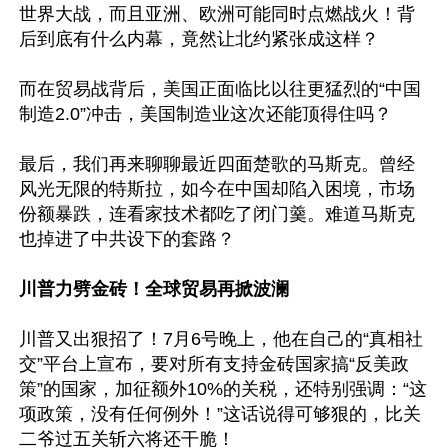
世界大战，而且亚洲、欧洲可能同时点燃战火！背
后到底有什么内幕，竟然让北约紧张成这样？

而在贸易战背后，美国正面临比以往更猛烈的“中国
制造2.0”冲击，美国制造业这次还能顶得住吗？

最后，我们再来聊聊最近四面楚歌的马斯克。曾经
风光无限的特斯拉，如今在中国却陷入困境，市场
份额暴跌，连看家技术都吃了闭门羹。难道马斯克
也掉进了中共设下的套路？

川普力劈金砖！全球贸易再掀波澜
川普又出狠招了！7月6号晚上，他在自己的“真相社
交”平台上宣布，要对所有支持金砖国家搞“反美政
策”的国家，加征额外10%的关税，还特别强调：“这
项政策，没有任何例外！”这话说得可够狠的，比关
二爷过五关斩六将还干脆！
