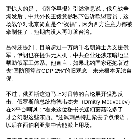
更惊人的是，《南华早报》引述消息说，俄乌战争
爆发后，中共外长王毅竟然私下告诉欧盟官员，这
场战争对北京简直是个“祝福”，因为西方注意力都被
牵制住了，短期内没人再盯著台湾。

吕特还提到，目前超过一万两千名朝鲜士兵支援俄
军，伊朗也在提供无人机，中共企业还涉嫌暗地里
帮助俄军工体系。他直言，如果北约国家还抱著过
去“国防预算占GDP 2%”的旧观念，未来根本无法自
保。

不过，俄罗斯这边马上对吕特的言论展开猛烈反
击。俄罗斯前总统梅德韦杰夫（Dmitry Medvedev）
在X平台嘲讽：“看来这位秘书长迷幻蘑菇吃多了，
才会幻想这些东西。”还讽刺吕特赶紧去学点俄语，
以后在西伯利亚集中营能派上用场。
