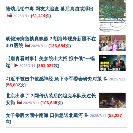
陆幼儿铅中毒 网友大追查 幕后真凶或浮出
🖼️
(
61,414
次)
2025/7/11
胡锦涛病危孰真孰假？胡海峰现身新疆不在
301医院
🖼️
(
136,654
次)
2025/7/11
【唐青看时事】美参院出大招 拟中俄“一锅
端”
▶️
(
351,027
次)
2025/7/11
习近平被击中敏感神经 急下令军委会研究对策 📝
2025/7/11
(
55,802
次)
北京出事了？网传伪装后的坦克车队夜过长
安街
🖼️
(
106,645
次)
2025/7/11
女子举牌大闹中南海 口供急送北戴河 📝
(
58,227
2025/7/11
次)