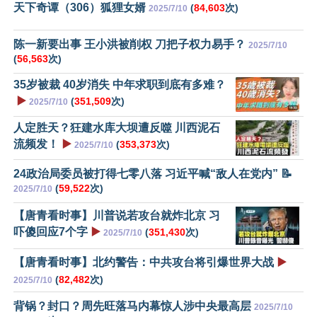
天下奇谭（306）狐狸女婿
(
84,603
次)
2025/7/10
陈一新要出事 王小洪被削权 刀把子权力易手？
2025/7/10
(
56,563
次)
35岁被裁 40岁消失 中年求职到底有多难？
▶️
(
351,509
次)
2025/7/10
人定胜天？狂建水库大坝遭反噬 川西泥石
流频发！
▶️
(
353,373
次)
2025/7/10
24政治局委员被打得七零八落 习近平喊“敌人在党内” 📝
(
59,522
次)
2025/7/10
【唐青看时事】川普说若攻台就炸北京 习
吓傻回应7个字
▶️
(
351,430
次)
2025/7/10
【唐青看时事】北约警告：中共攻台将引爆世界大战
▶️
(
82,482
次)
2025/7/10
背锅？封口？周先旺落马内幕惊人涉中央最高层
2025/7/10