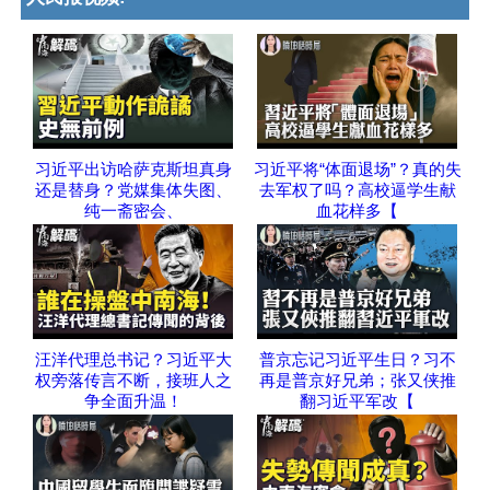
习近平出访哈萨克斯坦真身
习近平将“体面退场”？真的失
还是替身？党媒集体失图、
去军权了吗？高校逼学生献
纯一斋密会、
血花样多【
汪洋代理总书记？习近平大
普京忘记习近平生日？习不
权旁落传言不断，接班人之
再是普京好兄弟；张又侠推
争全面升温！
翻习近平军改【