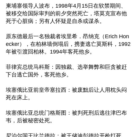
柬埔寨领导人波布，1998年4月15日在软禁期间、
被移交给国际审判的前夕突然死亡，塔莫克宣布他
死于心脏病；另有人怀疑是自杀或谋杀。

原东德最后一名独裁者埃里希．昂纳克（Erich Hon
ecker），在柏林墙倒塌后，携妻逃亡莫斯科，1992
年被引渡回柏林。1994年客死他乡。

菲律宾总统马科斯：因独裁、选举舞弊和巨贪被赶
下台逃亡国外，客死他乡。

埃塞俄比亚前皇帝塞拉西：被废黜后让人用枕头闷
死在床上。

埃塞俄比亚总统门格斯图：被判死刑后逃往津巴布
韦，后被秘密处死。

尼泊尔国王比兰德拉：被王储迪彭德拉开枪打死。
