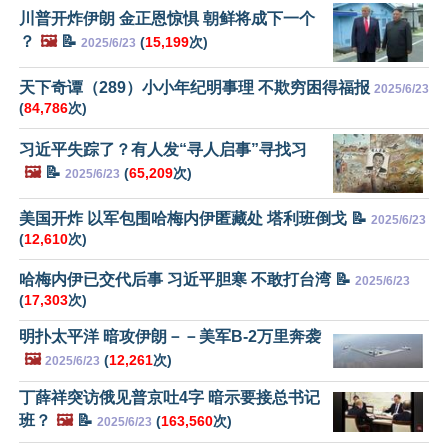
川普开炸伊朗 金正恩惊惧 朝鲜将成下一个
？
🖼️
📝
(
15,199
次)
2025/6/23
天下奇谭（289）小小年纪明事理 不欺穷困得福报
2025/6/23
(
84,786
次)
习近平失踪了？有人发“寻人启事”寻找习
🖼️
📝
(
65,209
次)
2025/6/23
美国开炸 以军包围哈梅内伊匿藏处 塔利班倒戈 📝
2025/6/23
(
12,610
次)
哈梅内伊已交代后事 习近平胆寒 不敢打台湾 📝
2025/6/23
(
17,303
次)
明扑太平洋 暗攻伊朗－－美军B-2万里奔袭
🖼️
(
12,261
次)
2025/6/23
丁薛祥突访俄见普京吐4字 暗示要接总书记
班？
🖼️
📝
(
163,560
次)
2025/6/23