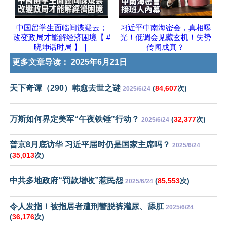
中国留学生面临间谍疑云；
习近平中南海密会，真相曝
改变政局才能解经济困境【 #
光！低调会见藏玄机！失势
晓坤话时局 】｜
传闻成真？
更多文章导读：
2025年6月21日
天下奇谭（290）韩愈去世之谜
(
84,607
次)
2025/6/24
万斯如何界定美军“午夜铁锤”行动？
(
32,377
次)
2025/6/24
普京8月底访华 习近平届时仍是国家主席吗？
2025/6/24
(
35,013
次)
中共多地政府“罚款增收”惹民怨
(
85,553
次)
2025/6/24
令人发指！被指居者遭刑警脱裤灌尿、舔肛
2025/6/24
(
36,176
次)