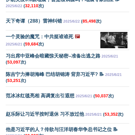
(
32,110
次)
2025/6/22
天下奇谭（288）雷神纠错
(
85,498
次)
2025/6/22
一个灵验的魔咒：中共挺谁谁死
🖼️
(
59,684
次)
2025/6/21
习出席中亚峰会暗藏惊天秘密--准备出逃之路
2025/6/21
(
53,097
次)
陈吉宁力捧胡海峰 巴结胡锦涛 背弃习近平? 📝
2025/6/21
(
53,251
次)
范冰冰红毯亮相 高调复出引遐想
(
50,037
次)
2025/6/21
赵乐际让习近平按时退休 习不放过他
(
53,352
次)
2025/6/21
他是习近平的人？传欲与汪洋胡春华争总书记之位 📝