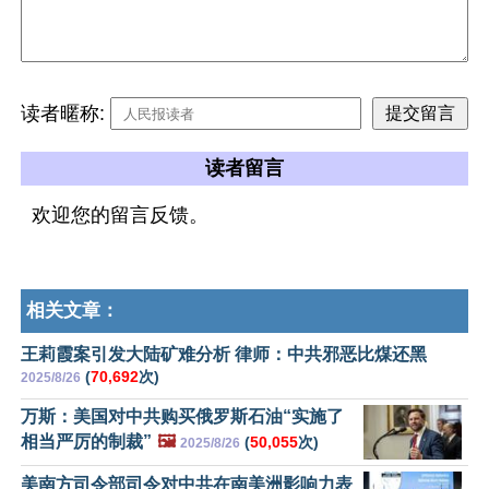
读者暱称:
读者留言
欢迎您的留言反馈。
相关文章：
王莉霞案引发大陆矿难分析 律师：中共邪恶比煤还黑
(
70,692
次)
2025/8/26
万斯：美国对中共购买俄罗斯石油“实施了
相当严厉的制裁”
🖼️
(
50,055
次)
2025/8/26
美南方司令部司令对中共在南美洲影响力表