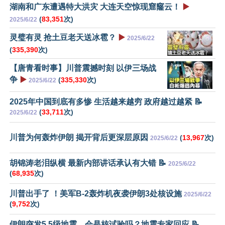
湖南和广东遭遇特大洪灾 大连天空惊现窟窿云！
▶️
(
83,351
次)
2025/6/22
灵璧有灵 抢土豆老天送冰雹？
▶️
2025/6/22
(
335,390
次)
【唐青看时事】川普震撼时刻 以伊三场战
争
▶️
(
335,330
次)
2025/6/22
2025年中国到底有多惨 生活越来越穷 政府越过越紧 📝
(
33,711
次)
2025/6/22
川普为何轰炸伊朗 揭开背后更深层原因
(
13,967
次)
2025/6/22
胡锦涛老泪纵横 最新内部讲话承认有大错 📝
2025/6/22
(
68,935
次)
川普出手了 ！美军B-2轰炸机夜袭伊朗3处核设施
2025/6/22
(
9,752
次)
伊朗突发5.5级地震，会是核试验吗？地震专家回应 📝