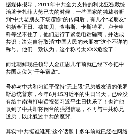
据媒体报导，2011年中共全力支持的利比亚独裁统
治著卡扎菲大势已去的时候，一些国家的独裁者听
到“中共老朋友下场凄惨”的传闻后，有几个“老朋友”
包括金正日、穆加贝、查韦斯、卡斯特罗、卢卡申
科等坐不住了，他们进行了紧急电话磋商，并达成
共识：决定自行取消“中国人民的老朋友”这个不详的
称号。他们一致认为，这个称号太XXX危险了！

而北朝鲜现任领导人金正恩几年前就已经下令把中
共国定位为“千年宿敌”。

号称与中共和习近平保持“无上限”兄弟般友谊的俄罗
斯总统普京，今年6月15习近平的生日当天，已经没
有给中南海打电话祝贺习近平生日快乐了！也许他
嗅到了中共即将倒台的强烈信息，不再与中共称兄
道弟，以此躲过中共的魔咒。

其实“中共挺谁谁死”这个话题十多年前就已经在网络