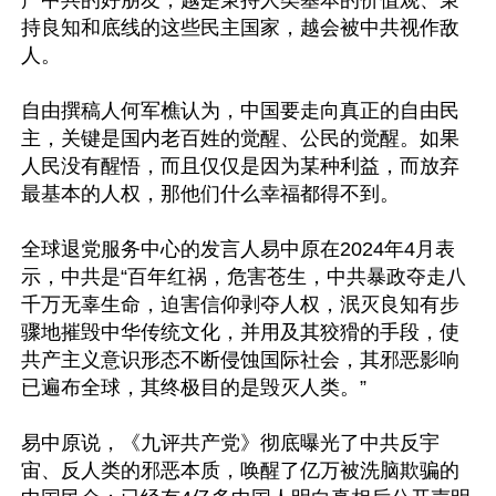
产中共的好朋友；越是秉持人类基本的价值观、秉
持良知和底线的这些民主国家，越会被中共视作敌
人。

自由撰稿人何军樵认为，中国要走向真正的自由民
主，关键是国内老百姓的觉醒、公民的觉醒。如果
人民没有醒悟，而且仅仅是因为某种利益，而放弃
最基本的人权，那他们什么幸福都得不到。

全球退党服务中心的发言人易中原在2024年4月表
示，中共是“百年红祸，危害苍生，中共暴政夺走八
千万无辜生命，迫害信仰剥夺人权，泯灭良知有步
骤地摧毁中华传统文化，并用及其狡猾的手段，使
共产主义意识形态不断侵蚀国际社会，其邪恶影响
已遍布全球，其终极目的是毁灭人类。”

易中原说，《九评共产党》彻底曝光了中共反宇
宙、反人类的邪恶本质，唤醒了亿万被洗脑欺骗的