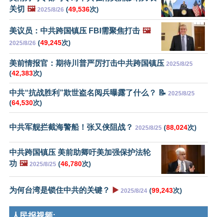
关切
🖼️
(
49,536
次)
2025/8/26
美议员：中共跨国镇压 FBI需聚焦打击
🖼️
(
49,245
次)
2025/8/26
美前情报官：期待川普严厉打击中共跨国镇压
2025/8/25
(
42,383
次)
中共“抗战胜利”欺世盗名阅兵曝露了什么？ 📝
2025/8/25
(
64,530
次)
中共军舰拦截海警船！张又侠阻战？
(
88,024
次)
2025/8/25
中共跨国镇压 美前助卿吁美加强保护法轮
功
🖼️
(
46,780
次)
2025/8/25
为何台湾是锁住中共的关键？
▶️
(
99,243
次)
2025/8/24
人民报视频: