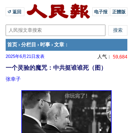
↺ 返回 
电子报
正體版
首页
分栏目
时事
文章
›
›
›
：
2025年6月21日
发表
人气：
59,684
一个灵验的魔咒：中共挺谁谁死（图）
张幸子