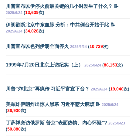
川普宣布以伊停火前最关键的几小时发生了什么？ 📝
(
13,639
次)
2025/6/24
伊朗欲断北京中东血脉 分析：中共倒台开始于此 📝
(
34,028
次)
2025/6/24
川普宣布以色列伊朗全面停火
(
10,739
次)
2025/6/24
1999年7月20日北京上访纪实（上）
(
86,153
次)
2025/6/24
川普“炸北京”再疯传 习近平官宣下台？
(
19,040
次)
2025/6/24
美军炸伊朗炸出惊人黑幕 习近平惹大麻烦 📝
2025/6/24
(
36,930
次)
丁薛祥突访俄罗斯 普京“表面热情、内心怀疑”?
2025/6/23
(
50,880
次)