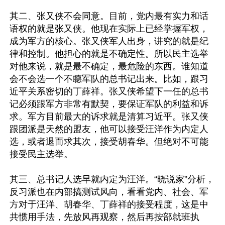
其二、张又侠不会同意。目前，党内最有实力和话
语权的就是张又侠。他现在实际上已经掌握军权，
成为军方的核心。张又侠军人出身，讲究的就是纪
律和控制。他担心的就是不确定性。所以民主选举
对他来说，就是最不确定，最危险的东西。谁知道
会不会选一个不聼军队的总书记出来。比如，跟习
近平关系密切的丁薛祥。张又侠希望下一任的总书
记必须跟军方非常有默契，要保证军队的利益和诉
求。军方目前最大的诉求就是清算习近平。张又侠
跟团派是天然的盟友，他可以接受汪洋作为内定人
选，或者退而求其次，接受胡春华。但绝对不可能
接受民主选举。

其三、总书记人选早就内定为汪洋。“晓说家”分析，
反习派也在内部搞测试风向，看看党内、社会、军
方对于汪洋、胡春华、丁薛祥的接受程度，这是中
共惯用手法，先放风再观察，然后再按部就班执