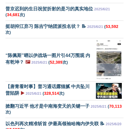
普京迟到的生日祝贺折射的是习的真实地位
2025/6/21
(
34,681
次)
挺胡抑江弃习 陈吉宁纳团派投名状？ 📝
(
53,592
2025/6/21
次)
“陈佩斯”晒以伊战场一图片引44万围观 内
有乾坤？
🖼️
(
52,389
次)
2025/6/21
【唐青看时事】普习通话露猫腻 中共坠川
普陷阱
▶️
(
328,514
次)
2025/6/21
掀翻习近平 他才是中南海变天的关键一子
(
70,113
2025/6/21
次)
以色列再次精准斩首 伊最高领袖哈梅内伊失联 📝
2025/6/20