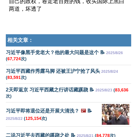
自己的政权，卷走老百姓的钱，收买国际上黑白
两道，坏透了
相关文章：
习近平像黑手党老大？他的最大问题是这个 📝
2025/8/26
(
67,724
次)
习近平西藏作秀露马脚 还被王沪宁抢了风头
2025/8/24
(
83,591
次)
2天即返京 习近平西藏之行讲话藏蹊跷 📝
(
83,636
2025/8/23
次)
习近平即将退位还是开展大清洗？
🖼️
📝
(
125,154
次)
2025/8/22
二说习近平去西藏的蹊跷之处 📝
(
84,778
次)
2025/8/21