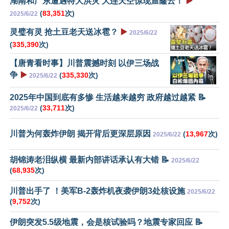
湖南和广东遭遇特大洪灾 大连天空惊现窟窿云！
▶️
(
83,351
次)
2025/6/22
灵璧有灵 抢土豆老天送冰雹？
▶️
2025/6/22
(
335,390
次)
【唐青看时事】川普震撼时刻 以伊三场战
争
▶️
(
335,330
次)
2025/6/22
2025年中国到底有多惨 生活越来越穷 政府越过越紧 📝
(
33,711
次)
2025/6/22
川普为何轰炸伊朗 揭开背后更深层原因
(
13,967
次)
2025/6/22
胡锦涛老泪纵横 最新内部讲话承认有大错 📝
2025/6/22
(
68,935
次)
川普出手了 ！美军B-2轰炸机夜袭伊朗3处核设施
2025/6/22
(
9,752
次)
伊朗突发5.5级地震，会是核试验吗？地震专家回应 📝