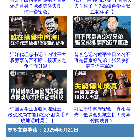
还是替身？党媒集体失图、
去军权了吗？高校逼学生献
纯一斋密会、
血花样多【
汪洋代理总书记？习近平大
普京忘记习近平生日？习不
权旁落传言不断，接班人之
再是普京好兄弟；张又侠推
争全面升温！
翻习近平军改【
中国留学生面临间谍疑云；
习近平中南海密会，真相曝
改变政局才能解经济困境【 #
光！低调会见藏玄机！失势
晓坤话时局 】｜
传闻成真？
更多文章导读：
2025年6月21日