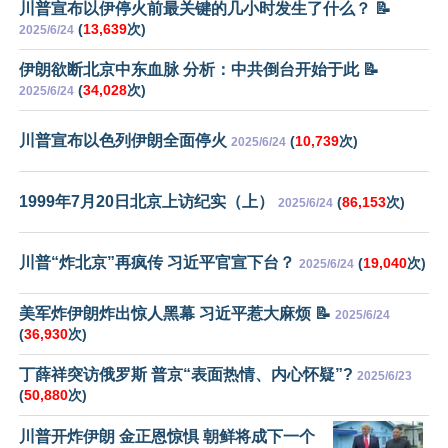
川普宣布以伊停火前最关键的几小时发生了什么？ 📝
(
13,639
次)
2025/6/24
伊朗欲断北京中东血脉 分析：中共倒台开始于此 📝
(
34,028
次)
2025/6/24
川普宣布以色列伊朗全面停火
(
10,739
次)
2025/6/24
1999年7月20日北京上访纪实（上）
(
86,153
次)
2025/6/24
川普“炸北京”再疯传 习近平官宣下台？
(
19,040
次)
2025/6/24
美军炸伊朗炸出惊人黑幕 习近平惹大麻烦 📝
2025/6/24
(
36,930
次)
丁薛祥突访俄罗斯 普京“表面热情、内心怀疑”?
2025/6/23
(
50,880
次)
川普开炸伊朗 金正恩惊惧 朝鲜将成下一个