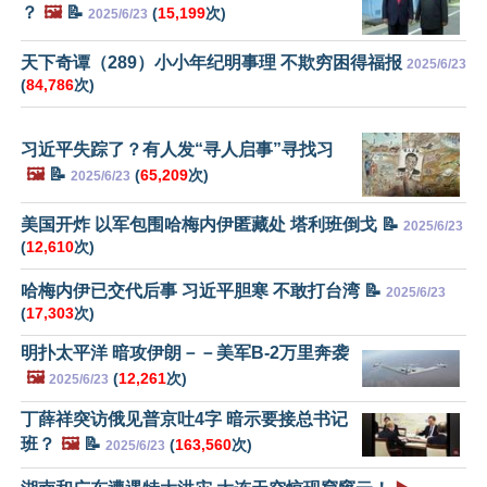
？
🖼️
📝
(
15,199
次)
2025/6/23
天下奇谭（289）小小年纪明事理 不欺穷困得福报
2025/6/23
(
84,786
次)
习近平失踪了？有人发“寻人启事”寻找习
🖼️
📝
(
65,209
次)
2025/6/23
美国开炸 以军包围哈梅内伊匿藏处 塔利班倒戈 📝
2025/6/23
(
12,610
次)
哈梅内伊已交代后事 习近平胆寒 不敢打台湾 📝
2025/6/23
(
17,303
次)
明扑太平洋 暗攻伊朗－－美军B-2万里奔袭
🖼️
(
12,261
次)
2025/6/23
丁薛祥突访俄见普京吐4字 暗示要接总书记
班？
🖼️
📝
(
163,560
次)
2025/6/23