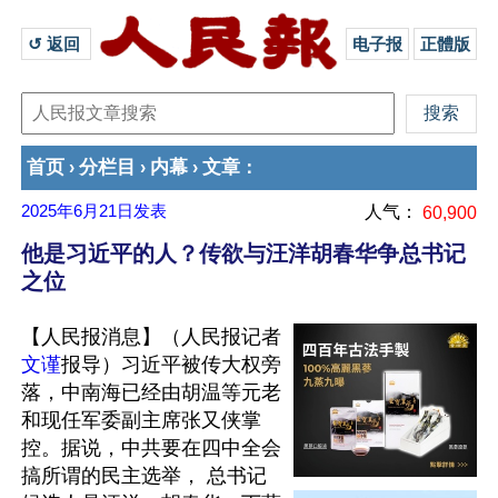
↺ 返回 
电子报
正體版
首页
分栏目
内幕
文章
›
›
›
：
2025年6月21日
发表
人气：
60,900
他是习近平的人？传欲与汪洋胡春华争总书记
之位
【人民报消息】（人民报记者
文谨
报导）习近平被传大权旁
落，中南海已经由胡温等元老
和现任军委副主席张又侠掌
控。据说，中共要在四中全会
搞所谓的民主选举， 总书记