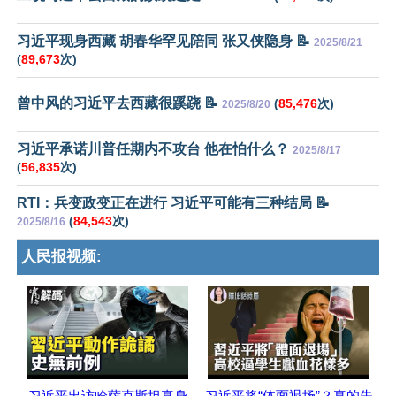
习近平现身西藏 胡春华罕见陪同 张又侠隐身 📝
2025/8/21
(
89,673
次)
曾中风的习近平去西藏很蹊跷 📝
(
85,476
次)
2025/8/20
习近平承诺川普任期内不攻台 他在怕什么？
2025/8/17
(
56,835
次)
RTI：兵变政变正在进行 习近平可能有三种结局 📝
(
84,543
次)
2025/8/16
人民报视频:
习近平出访哈萨克斯坦真身
习近平将“体面退场”？真的失