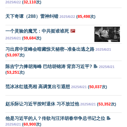
(
32,110
次)
2025/6/22
天下奇谭（288）雷神纠错
(
85,498
次)
2025/6/22
一个灵验的魔咒：中共挺谁谁死
🖼️
(
59,684
次)
2025/6/21
习出席中亚峰会暗藏惊天秘密--准备出逃之路
2025/6/21
(
53,097
次)
陈吉宁力捧胡海峰 巴结胡锦涛 背弃习近平? 📝
2025/6/21
(
53,251
次)
范冰冰红毯亮相 高调复出引遐想
(
50,037
次)
2025/6/21
赵乐际让习近平按时退休 习不放过他
(
53,352
次)
2025/6/21
他是习近平的人？传欲与汪洋胡春华争总书记之位 📝
(
60,900
次)
2025/6/21