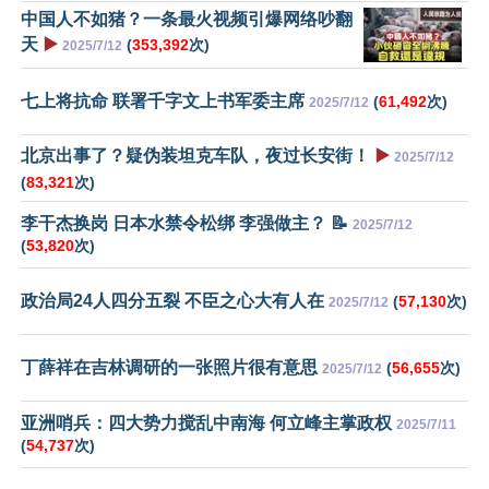
中国人不如猪？一条最火视频引爆网络吵翻
天
▶️
(
353,392
次)
2025/7/12
七上将抗命 联署千字文上书军委主席
(
61,492
次)
2025/7/12
北京出事了？疑伪装坦克车队，夜过长安街！
▶️
2025/7/12
(
83,321
次)
李干杰换岗 日本水禁令松绑 李强做主？ 📝
2025/7/12
(
53,820
次)
政治局24人四分五裂 不臣之心大有人在
(
57,130
次)
2025/7/12
丁薛祥在吉林调研的一张照片很有意思
(
56,655
次)
2025/7/12
亚洲哨兵：四大势力搅乱中南海 何立峰主掌政权
2025/7/11
(
54,737
次)