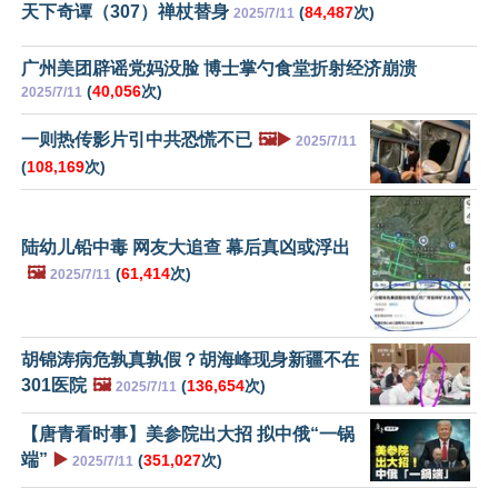
天下奇谭（307）禅杖替身
(
84,487
次)
2025/7/11
广州美团辟谣党妈没脸 博士掌勺食堂折射经济崩溃
(
40,056
次)
2025/7/11
一则热传影片引中共恐慌不已
🖼️▶️
2025/7/11
(
108,169
次)
陆幼儿铅中毒 网友大追查 幕后真凶或浮出
🖼️
(
61,414
次)
2025/7/11
胡锦涛病危孰真孰假？胡海峰现身新疆不在
301医院
🖼️
(
136,654
次)
2025/7/11
【唐青看时事】美参院出大招 拟中俄“一锅
端”
▶️
(
351,027
次)
2025/7/11