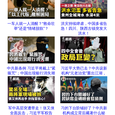
一车人就一人清醒？“救命壮
洪灾持续肆虐，中国多省告
举”还是“情绪脱轨”？
急！四川、陕西古镇突发大
洪水！
中共新条例 习近平将戴上“紧
习近平大势已去？中共设新
箍咒”；中国出现银行消失潮
机构“元老治党”重出江湖，
军中高层突遭带走！张又侠
习的下台阶铺好了？中共新
全面反击，习近平军权告
机构成立背后藏著什么秘