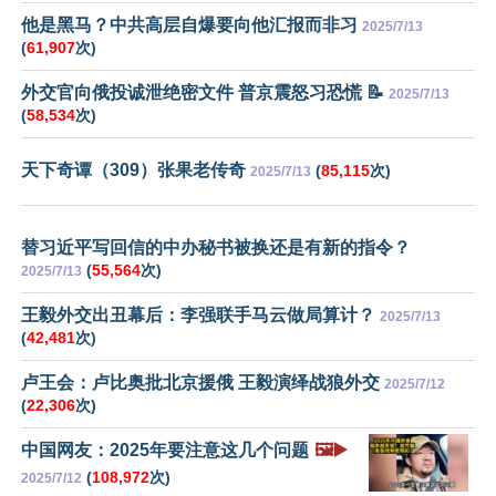
他是黑马？中共高层自爆要向他汇报而非习
2025/7/13
(
61,907
次)
外交官向俄投诚泄绝密文件 普京震怒习恐慌 📝
2025/7/13
(
58,534
次)
天下奇谭（309）张果老传奇
(
85,115
次)
2025/7/13
替习近平写回信的中办秘书被换还是有新的指令？
(
55,564
次)
2025/7/13
王毅外交出丑幕后：李强联手马云做局算计？
2025/7/13
(
42,481
次)
卢王会：卢比奥批北京援俄 王毅演绎战狼外交
2025/7/12
(
22,306
次)
中国网友：2025年要注意这几个问题
🖼️▶️
(
108,972
次)
2025/7/12