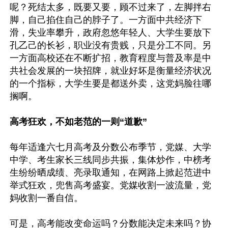
呢？死结太多，既要又要，顾不过来了，左脚拌右
脚，自己掐住自己的脖子了。一方面中共经济下
滑，失业率攀升，政府忽悠年轻人、大学生要放下
孔乙己的长衫，职业没有贵贱，只是分工不同。另
一方面高校还在不断扩招，教育程度与普及率是中
共社会发展的一块招牌，就业好坏是衡量经济状况
的一个指标，大学生要是都送外卖，这党妈脸往哪
搁啊。

高考狂欢，不如老范的一则“道歉”
每年适逢六七月高考及分数公布季节，党媒、大学
中学、考生家长三线同步共振，集体炒作，中榜考
生纷纷晒成绩、亮录取通知，在网路上掀起范进中
举式狂欢，兜售高考盛宴。党媒收割一波流量，党
妈收割一番自信。

可是，高考能改变命运吗？分数能决定未来吗？协