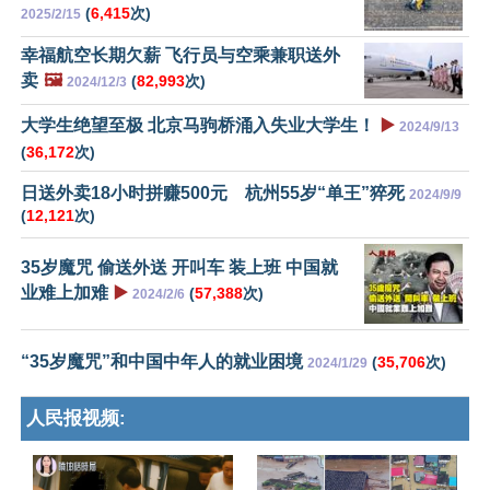
(
6,415
次)
2025/2/15
幸福航空长期欠薪 飞行员与空乘兼职送外
卖
🖼️
(
82,993
次)
2024/12/3
大学生绝望至极 北京马驹桥涌入失业大学生！
▶️
2024/9/13
(
36,172
次)
日送外卖18小时拼赚500元 杭州55岁“单王”猝死
2024/9/9
(
12,121
次)
35岁魔咒 偷送外送 开叫车 装上班 中国就
业难上加难
▶️
(
57,388
次)
2024/2/6
“35岁魔咒”和中国中年人的就业困境
(
35,706
次)
2024/1/29
人民报视频: