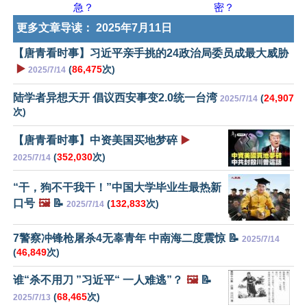
急？
密？
更多文章导读：
2025年7月11日
【唐青看时事】习近平亲手挑的24政治局委员成最大威胁
▶️
(
86,475
次)
2025/7/14
陆学者异想天开 倡议西安事变2.0统一台湾
(
24,907
2025/7/14
次)
【唐青看时事】中资美国买地梦碎
▶️
(
352,030
次)
2025/7/14
“干，狗不干我干！”中国大学毕业生最热新
口号
🖼️
📝
(
132,833
次)
2025/7/14
7警察冲锋枪屠杀4无辜青年 中南海二度震惊 📝
2025/7/14
(
46,849
次)
谁“杀不用刀 ”习近平“ 一人难逃”？
🖼️
📝
(
68,465
次)
2025/7/13