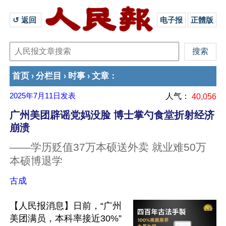
↺ 返回 
电子报
正體版
首页
分栏目
时事
文章
›
›
›
：
2025年7月11日
发表
人气：
40,056
广州美团辟谣党妈没脸 博士掌勺食堂折射经济
崩溃
——学历贬值37万本硕送外卖 就业难50万
本硕博退学
古成
【人民报消息】日前，“广州
美团满员，本科率接近30%”