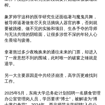
榨。

象罗帅宇这样的医学研究生还面临著与魔鬼共舞，
被导师逼著做丧尽天良活摘病人器官的事，否则就
要被跳楼。做不完的实验和项目、生杀予夺的导师
与无法共情的阴暗面，让很多涉世不深的年轻人心
生畏缩与疲倦。

拿著熬过多少夜晚换来的通往未来的门票，却进入
了一座意想不到的围城，此时唯一的破窗之锤就是
退学。

另一大主要原因是中共经济崩溃，高学历更难找到
工作。

2025年5月，东南大学总务处计划招聘一名膳食管理
办公室管理岗人员，学历要求“博士”，被解读为“博
士掌勺食堂”。2024年，西北师范大学招聘“入住公