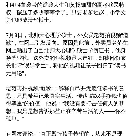
和4+4董袭莹的逆袭人生和黄杨钿甜的高考移民特
权，碾压了多少莘莘学子。只要老爹姓赵，小学文
凭也能成清华博士。

7月3日，北师大心理学硕士，外卖员老范拍视频“道
歉”，在网上引发反向。原因是此前，外卖员老范在
网上晒出了自己北师大心理学硕士学历证书，他身
穿毕业袍、送外卖的短视频迅速走红，却被部份家
长批评“误导学生”，称他的视频让孩子回归了“读书
无用论”。

老范再拍视频“道歉”，解释自己并无贬低读书的意
思，只是希望记录真实生活、传达“靠双手挣钱也值
得尊重”的价值。他说：“我没有要打击任何人的梦
想，我只是想告诉那些正在辛苦生活的人——你不
孤单。”

有网友评论，“真正毁掉孩子希望的，从来不是现