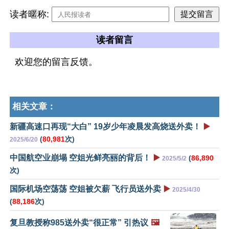
读者暱称:
读者留言
欢迎您的留言反馈。
相关文章：
新疆高速口再现“大白” 19岁少年凌晨发高烧送外卖！
▶️
(
80,981
次)
2025/6/20
中国航空业崩塌 空姐光鲜亮丽的背后！
▶️
(
86,890
2025/5/2
次)
国际机场空荡荡 空姐被欠薪 飞行员送外卖
▶️
2025/4/30
(
88,186
次)
复旦教授称985送外卖“很正常” 引热议
🖼️