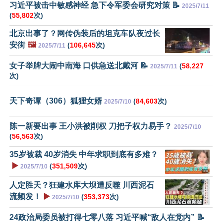
习近平被击中敏感神经 急下令军委会研究对策 📝
2025/7/11
(
55,802
次)
北京出事了？网传伪装后的坦克车队夜过长
安街
🖼️
(
106,645
次)
2025/7/11
女子举牌大闹中南海 口供急送北戴河 📝
(
58,227
2025/7/11
次)
天下奇谭（306）狐狸女婿
(
84,603
次)
2025/7/10
陈一新要出事 王小洪被削权 刀把子权力易手？
2025/7/10
(
56,563
次)
35岁被裁 40岁消失 中年求职到底有多难？
▶️
(
351,509
次)
2025/7/10
人定胜天？狂建水库大坝遭反噬 川西泥石
流频发！
▶️
(
353,373
次)
2025/7/10
24政治局委员被打得七零八落 习近平喊“敌人在党内” 📝