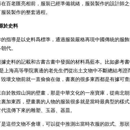
將在百老匯亮相前，服裝已經準備就緒，服裝製作的設計師之
了服裝製作的整套過程。
源於史料
作的指導是以史料爲標準，通過服裝嚴格再現中國傳統的服飾
多朝代。
根據史料的記載和古書古畫中發掘的材料爲藍本。比如參考書
就是上海高等學院裏邊的老先生們從出土文物中不斷總結考證
」毀壞文物前就一直偷偷在做，書裏的很多東西都是有據可查
來自於敦煌山洞的壁畫，那是中華文化的一座寶庫，從南北朝
往裏加東西，壁畫裏的人物的服裝很多就是當時最典型的樣式
古代流傳下來的雕塑、玉器、器皿。
可是這些文物不會壞，可以從中推測出當時衣服的款式、形狀