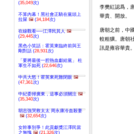
(
35,049
次)
李樊紅認爲，
不算內幕！黑社會正騎在黨頭上
華貴、開放。
拉屎
🖼️
(
34,184
次)
唐朝之前，中
在線觀看──江澤民其人
🖼️
(
29,445
次)
較粗獷。唐朝
黑色小笑話：霍英東臨終前與王
訊是雍容華貴
剛對話 (
28,931
次)
「要將最後一腔熱血獻給黨」 杜
軍生不如死 (
22,646
次)
中共大怒！霍英東死難閉眼
🖼️
(
47,361
次)
中紀委掃廣東，這事必須關注
🖼️
(
35,340
次)
胡志強哭救太太 周永康冷血殺妻
🖼️
(
32,654
次)
女幹事別爭！此貢獻獎江澤民當
之無愧
🖼️
(
21,326
次)