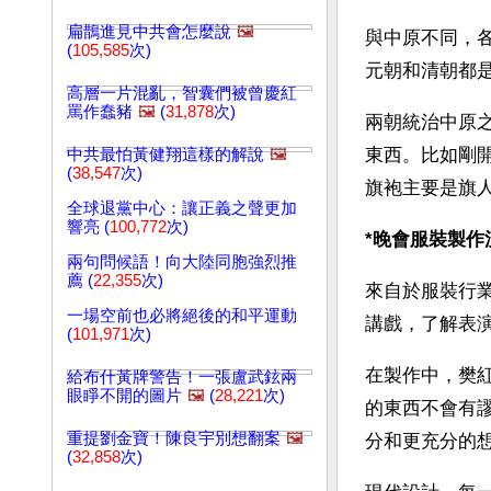
扁鵲進見中共會怎麼說
🖼️
與中原不同，
(
105,585
次)
元朝和清朝都
高層一片混亂，智囊們被曾慶紅
罵作蠢豬
🖼️
(
31,878
次)
兩朝統治中原
東西。比如剛
中共最怕黃健翔這樣的解說
🖼️
(
38,547
次)
旗袍主要是旗
全球退黨中心：讓正義之聲更加
響亮 (
100,772
次)
*晚會服裝製作
兩句問候語！向大陸同胞強烈推
薦 (
22,355
次)
來自於服裝行
一場空前也必將絕後的和平運動
講戲，了解表
(
101,971
次)
在製作中，樊
給布什黃牌警告！一張盧武鉉兩
眼睜不開的圖片
🖼️
(
28,221
次)
的東西不會有
重提劉金寶！陳良宇別想翻案
🖼️
分和更充分的
(
32,858
次)