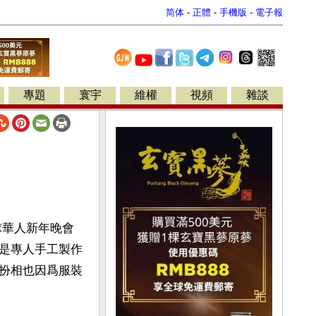
简体
-
正體
-
手機版
-
電子報
專題
寰宇
維權
視頻
雜談
球華人新年晚會
是專人手工製作
扮相也因爲服裝