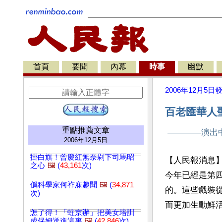
首頁
要聞
內幕
時事
幽默
2006年12月5日
百老匯華人
重點推薦文章
————演出中
2006年12月5日
掛白旗！曾慶紅無奈剁下司馬昭
【人民報消息】
之心
🖼️
(
43,161
次)
今年已經是第
僞科學家何祚庥趣聞
🖼️
(
34,871
的。這些戲裝
次)
而更加生動鮮
怎了得！「蛀京辦」把美女培訓
成保姆送進這裏
🖼️
(
42,846
次)