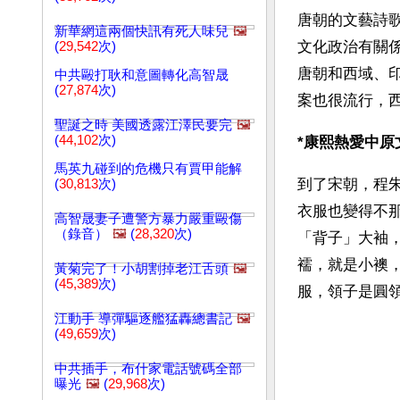
唐朝的文藝詩
新華網這兩個快訊有死人味兒
🖼️
文化政治有關
(
29,542
次)
唐朝和西域、
中共毆打耿和意圖轉化高智晟
(
27,874
次)
案也很流行，
聖誕之時 美國透露江澤民要完
🖼️
(
44,102
次)
*康熙熱愛中原
馬英九碰到的危機只有賈甲能解
到了宋朝，程
(
30,813
次)
衣服也變得不
高智晟妻子遭警方暴力嚴重毆傷
（錄音）
🖼️
(
28,320
次)
「背子」大袖
襦，就是小襖
黃菊完了！小胡割掉老江舌頭
🖼️
(
45,389
次)
服，領子是圓
江動手 導彈驅逐艦猛轟總書記
🖼️
(
49,659
次)
中共插手，布什家電話號碼全部
曝光
🖼️
(
29,968
次)