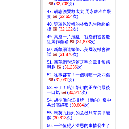
🖼️
(
32,708
次)
47. 胡志強哭救太太 周永康冷血殺
妻
🖼️
(
32,654
次)
48. 讓羅乾沒輒的林牧先生臨終前
後
🖼️
(
32,122
次)
49. 高層一片混亂，智囊們被曾慶
紅罵作蠢豬
🖼️
(
31,878
次)
50. 新華網這頭條…美國沒機會嘗
試
🖼️
(
31,876
次)
51. 新華網對這篇貶毛文章非常感
興趣
🖼️
(
31,236
次)
52. 啥事都有！一個噴嚏一死四傷
🖼️
(
31,031
次)
53. 來了！給江陪綁的正在倒最後
一口氣
🖼️
(
30,947
次)
54. 胡準備向江攤牌 《動向》爆中
共最高絕密 (
30,884
次)
55. 馬英九碰到的危機只有賈甲能
解 (
30,813
次)
56. 一件值得人深思的事情發生了