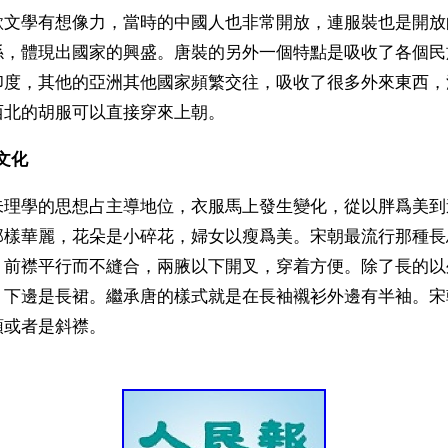
歌文學有想像力，當時的中國人也非常開放，連服裝也是開放
係，體現出國家的興盛。唐裝的另外一個特點是吸收了各個民
印度，其他的亞洲其他國家頻繁交往，吸收了很多外來東西，
西北的胡服可以直接穿來上朝。
文化
朱理學的思想占主導地位，衣服馬上發生變化，從以胖爲美到
那樣華麗，花朵是小碎花，婦女以瘦爲美。宋朝最流行那種長
，前襟平行而不縫合，兩腋以下開叉，穿着方便。除了長的以
，下邊是長裙。繼承唐的樣式就是在長袖襯衫外邊有半袖。宋
領或者是斜襟。