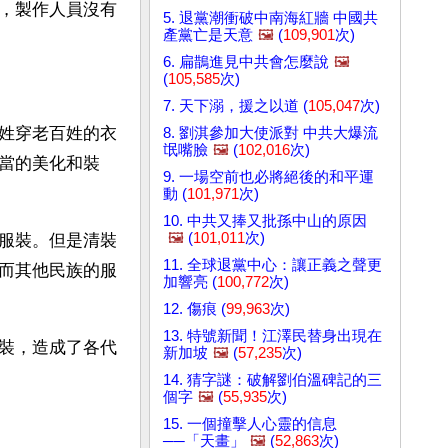
，製作人員沒有
5. 退黨潮衝破中南海紅牆 中國共
產黨亡是天意
🖼️
(
109,901
次)
6. 扁鵲進見中共會怎麼說
🖼️
(
105,585
次)
7. 天下溺，援之以道 (
105,047
次)
姓穿老百姓的衣
8. 劉淇參加大使派對 中共大爆流
氓嘴臉
🖼️
(
102,016
次)
當的美化和裝
9. 一場空前也必將絕後的和平運
動 (
101,971
次)
10. 中共又捧又批孫中山的原因
🖼️
(
101,011
次)
服裝。但是清裝
11. 全球退黨中心：讓正義之聲更
而其他民族的服
加響亮 (
100,772
次)
12. 傷痕 (
99,963
次)
13. 特號新聞！江澤民替身出現在
裝，造成了各代
新加坡
🖼️
(
57,235
次)
14. 猜字謎：破解劉伯溫碑記的三
個字
🖼️
(
55,935
次)
15. 一個撞擊人心靈的信息
──「天畫」
🖼️
(
52,863
次)