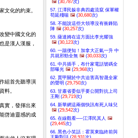
🖼️
(
30,787
次)
57. 江澤民躲非典四處流竄 保軍權
家文化的約束。
苟延殘喘
🖼️
(
30,680
次)
58. 不能說這些大領導沒有衝鋒陷
陣
🖼️
(
30,257
次)
改變中國文化的
59. 薩達姆在這方面比李光耀強
🖼️
(
30,123
次)
也是漢人漢服，
60. 一踹便知！加拿大正氣一升 中
共就邪勁全無
🖼️
(
30,033
次)
61. 中共插手，布什家電話號碼全
部曝光
🖼️
(
29,968
次)
62. 賈甲關於中共迫害高智晟全家
作組首先聽導演
的聲明 (
29,750
次)
資料。
63. 甘肅省委似乎要公開對抗上司
王剛 (
29,719
次)
64. 新華網這兩個快訊有死人味兒
真實，發揮出來
🖼️
(
29,542
次)
能啓迪靈感的成
65. 在線觀看──江澤民其人
🖼️
(
29,445
次)
66. 黑色小笑話：霍英東臨終前與
王剛對話 (
28,931
次)