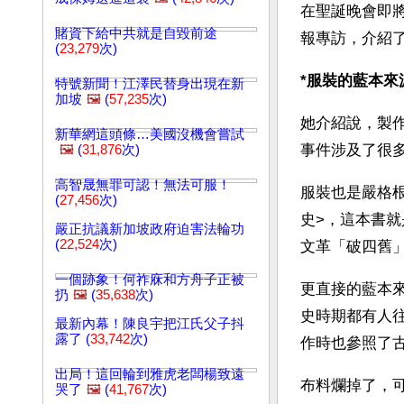
在聖誕晚會即
賭資下給中共就是自毀前途
報專訪，介紹
(
23,279
次)
*服裝的藍本來
特號新聞！江澤民替身出現在新
加坡
🖼️
(
57,235
次)
她介紹說，製
新華網這頭條…美國沒機會嘗試
事件涉及了很
🖼️
(
31,876
次)
高智晟無罪可認！無法可服！
服裝也是嚴格
(
27,456
次)
史>，這本書
嚴正抗議新加坡政府迫害法輪功
(
22,524
次)
文革「破四舊
一個跡象！何祚庥和方舟子正被
更直接的藍本
扔
🖼️
(
35,638
次)
史時期都有人
最新內幕！陳良宇把江氏父子抖
露了 (
33,742
次)
作時也參照了
出局！這回輪到雅虎老闆楊致遠
布料爛掉了，
哭了
🖼️
(
41,767
次)