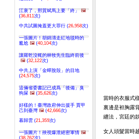
江衰了，邢質斌馬上要「終」
🖼️
(
36,811
次)
中共試圖掩蓋更大罪行 (
26,958
次)
一張圖片！胡錦濤走紅地毯時的
尷尬
🖼️
(
40,104
次)
讓羅乾沒輒的林牧先生臨終前後
🖼️
(
32,122
次)
中共上演「金蟬脫殼」的目地
(
24,575
次)
這倆省委書記已成爲「後備」臭
狗屎
🖼️
(
35,626
次)
當時的衣服式
好樣的！臺灣政府伸出援手 賈甲
裏邊是袒胸露
己到臺灣
🖼️
(
42,666
次)
纏法，宮廷的
暮歸雲 (
21,359
次)
女人頭髮當時
一張圖片！殃視爆泄絕密軍情
🖼️
(
38,762
次)