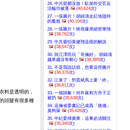
26. 中共屁都沒放！駐加外交官反
法輪功被逐
🖼️
(
40,624
次)
27. 一張圖片！胡錦濤走紅地毯時
的尷尬
🖼️
(
40,104
次)
28. 一張圖片！殃視爆泄絕密軍情
🖼️
(
38,762
次)
29. 中共最怕黃健翔這樣的解說
🖼️
(
38,547
次)
30. 與江澤民玩「哥倆好」 胡錦濤
越來越沒有耐心
🖼️
(
38,389
次)
31. 不是我說話損，您看這些圖片
🖼️
(
38,376
次)
32. 江衰了，邢質斌馬上要「終」
🖼️
(
36,811
次)
衣料是透明的，
33. 一個跡象！何祚庥和方舟子正
被扔
🖼️
(
35,638
次)
的頭髮有很多種
34. 這倆省委書記已成爲「後備」
臭狗屎
🖼️
(
35,626
次)
35. 中紀委掃廣東，這事必須關注
🖼️
(
35,340
次)