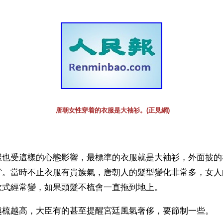
唐朝女性穿着的衣服是大袖衫。(正見網)
樣也受這樣的心態影響，最標準的衣服就是大袖衫，外面披的
背。當時不止衣服有貴族氣，唐朝人的髮型變化非常多，女人
款式經常變，如果頭髮不梳會一直拖到地上。
越梳越高，大臣有的甚至提醒宮廷風氣奢侈，要節制一些。