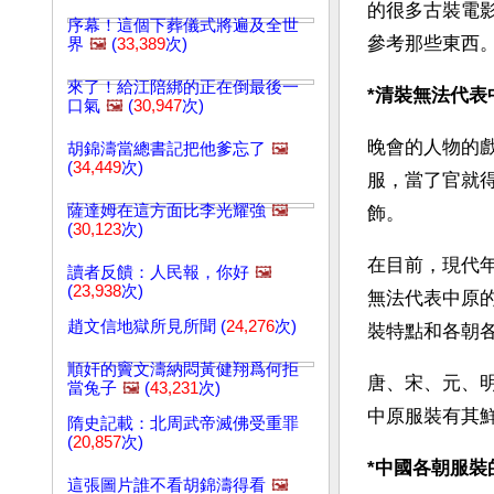
的很多古裝電
序幕！這個下葬儀式將遍及全世
參考那些東西
界
🖼️
(
33,389
次)
來了！給江陪綁的正在倒最後一
*清裝無法代表
口氣
🖼️
(
30,947
次)
晚會的人物的
胡錦濤當總書記把他爹忘了
🖼️
(
34,449
次)
服，當了官就
薩達姆在這方面比李光耀強
🖼️
飾。
(
30,123
次)
在目前，現代
讀者反饋：人民報，你好
🖼️
(
23,938
次)
無法代表中原
趙文信地獄所見所聞 (
24,276
次)
裝特點和各朝
順奸的竇文濤納悶黃健翔爲何拒
唐、宋、元、
當兔子
🖼️
(
43,231
次)
中原服裝有其
隋史記載：北周武帝滅佛受重罪
(
20,857
次)
*中國各朝服裝
這張圖片誰不看胡錦濤得看
🖼️