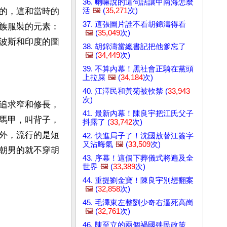
36. 喇嘛說的這句話讓中南海怎麼
活
🖼️
(
35,271
次)
的，這和當時的
37. 這張圖片誰不看胡錦濤得看
族服裝的元素：
🖼️
(
35,049
次)
波斯和印度的圖
38. 胡錦濤當總書記把他爹忘了
🖼️
(
34,449
次)
39. 不算內幕！黑社會正騎在黨頭
上拉屎
🖼️
(
34,184
次)
40. 江澤民和黃菊被軟禁 (
33,943
次)
追求窄和修長，
41. 最新內幕！陳良宇把江氏父子
馬甲，叫背子，
抖露了 (
33,742
次)
外，流行的是短
42. 快進局子了！沈國放替江簽字
又沾晦氣
🖼️
(
33,509
次)
朝男的就不穿胡
43. 序幕！這個下葬儀式將遍及全
世界
🖼️
(
33,389
次)
44. 重提劉金寶！陳良宇別想翻案
🖼️
(
32,858
次)
45. 毛澤東左整劉少奇右逼死高崗
🖼️
(
32,761
次)
46. 陳至立的兩個禍國殃民政策