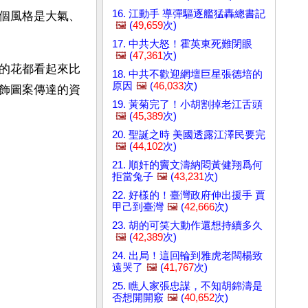
16. 江動手 導彈驅逐艦猛轟總書記
個風格是大氣、
🖼️
(
49,659
次)
17. 中共大怒！霍英東死難閉眼
🖼️
(
47,361
次)
的花都看起來比
18. 中共不歡迎網壇巨星張德培的
原因
🖼️
(
46,033
次)
飾圖案傳達的資
19. 黃菊完了！小胡割掉老江舌頭
🖼️
(
45,389
次)
20. 聖誕之時 美國透露江澤民要完
🖼️
(
44,102
次)
21. 順奸的竇文濤納悶黃健翔爲何
拒當兔子
🖼️
(
43,231
次)
22. 好樣的！臺灣政府伸出援手 賈
甲己到臺灣
🖼️
(
42,666
次)
23. 胡的可笑大動作還想持續多久
🖼️
(
42,389
次)
24. 出局！這回輪到雅虎老闆楊致
遠哭了
🖼️
(
41,767
次)
25. 瞧人家張忠謀，不知胡錦濤是
否想開開竅
🖼️
(
40,652
次)