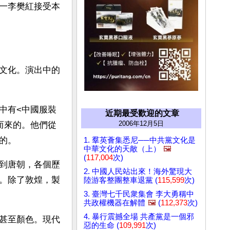
一李樊紅接受本
文化。演出中的
中有<中國服裝
近期最受歡迎的文章
2006年12月5日
而來的。他們從
的。
1. 羣英薈集悉尼──中共黨文化是
中華文化的天敵（上）
🖼️
(
117,004
次)
到唐朝，各個歷
2. 中國人民站出來！海外驚現大
。除了敦煌，製
陸游客整團整車退黨 (
115,599
次)
3. 臺灣七千民衆集會 李大勇稱中
共政權機器在解體
🖼️
(
112,373
次)
4. 暴行震撼全場 共產黨是一個邪
甚至顏色。現代
惡的生命 (
109,991
次)