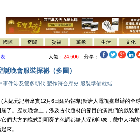
國際
奇聞
災禍
萬象
生活
文化
人氣：
24,606
分享：
發表
聖誕晚會服裝探祕（多圖）
事件涉及很多朝代 製作符合歷史 服裝準備就緒
(大紀元記者韋實12月6日紐約報導)新唐人電視臺舉辦的全
四屆了。歷次晚會上，涉及古代題材的節目的演員們的戲裝都
從它們大方的樣式到明亮的色調都給人深刻印象，戲中人物的
活起來。