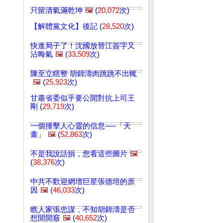
只留清氣滿乾坤
🖼️
(
20,072
次)
【解體黨文化】後記 (
28,520
次)
快進局子了！沈國放替江簽字又
沾晦氣
🖼️
(
33,509
次)
陳至立瞎整 胡錦濤肉跳跳不出輒
🖼️
(
25,923
次)
甘肅省委似乎要公開對抗上司王
剛 (
29,719
次)
一個撞擊人心靈的信息──「天
畫」
🖼️
(
52,863
次)
不是我說話損，您看這些圖片
🖼️
(
38,376
次)
中共不歡迎網壇巨星張德培的原
因
🖼️
(
46,033
次)
瞧人家張忠謀，不知胡錦濤是否
想開開竅
🖼️
(
40,652
次)