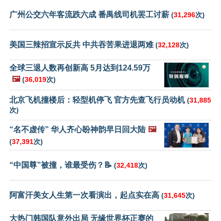
广州公交六年客流跌六成 番禺线司机罢工讨薪
(
31,296
次)
美国三辣招宣示反共 中共吞苦果进退两难
(
32,128
次)
全球三退人数再创新高 5月达到124.59万
🖼️
(
36,019
次)
北京飞机撞楼后：轻型机停飞 官方先查飞行员动机
(
31,885
次)
“名不虚传” 华人齐心盼神韵早日回大陆
🖼️
(
37,391
次)
“中国尊”被撞，谁最受伤？📝
(
32,418
次)
阿富汗美女人生第一次看演出，起点实在高
(
31,645
次)
大热门韩国队意外出局 无缘世界杯正赛的