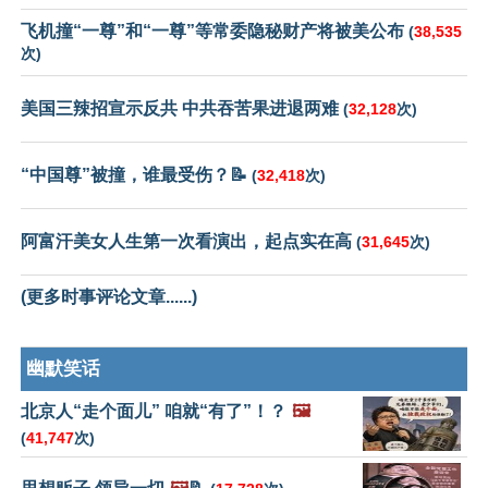
飞机撞“一尊”和“一尊”等常委隐秘财产将被美公布
(
38,535
次)
美国三辣招宣示反共 中共吞苦果进退两难
(
32,128
次)
“中国尊”被撞，谁最受伤？📝
(
32,418
次)
阿富汗美女人生第一次看演出，起点实在高
(
31,645
次)
(更多时事评论文章......)
幽默笑话
北京人“走个面儿” 咱就“有了”！？
🖼️
(
41,747
次)