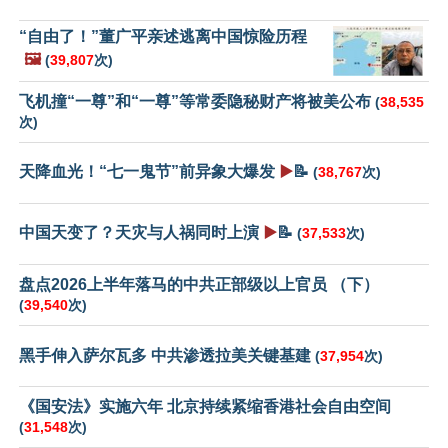
“自由了！”董广平亲述逃离中国惊险历程
🖼️
(
39,807
次)
飞机撞“一尊”和“一尊”等常委隐秘财产将被美公布
(
38,535
次)
天降血光！“七一鬼节”前异象大爆发
▶️
📝
(
38,767
次)
中国天变了？天灾与人祸同时上演
▶️
📝
(
37,533
次)
盘点2026上半年落马的中共正部级以上官员 （下）
(
39,540
次)
黑手伸入萨尔瓦多 中共渗透拉美关键基建
(
37,954
次)
《国安法》实施六年 北京持续紧缩香港社会自由空间
(
31,548
次)