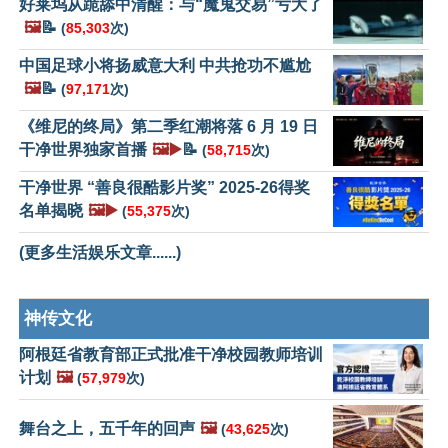
好莱坞从跪舔中清醒：与“魔鬼交易”亏大了
🖼️
📝
(
85,303
次)
中国足球小将扬威意大利 中共抢功不尴尬
🖼️
📝
(
97,171
次)
《维尼的终局》第二季红潮将落 6 月 19 日
干净世界独家首播
🖼️▶️
📝
(
58,715
次)
干净世界 “善良很酷影片奖” 2025-26得奖
名单揭晓
🖼️▶️
(
55,375
次)
(更多生活娱乐文章......)
神传文化
阿根廷省教育部正式批准干净校园教师培训
计划
🖼️
(
57,979
次)
舞台之上，五千年的回声
🖼️
(
43,625
次)