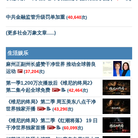
中共金融监管升级罚单加重
(
40,640
次)
(更多社会万象文章......)
生活娱乐
麻州正副州长盛赞干净世界 推动全球善良
运动
🖼️
(
37,204
次)
第一季1,200万次播放后《维尼的终局2》
第二集今起全球免费
🖼️▶️
📝
(
42,464
次)
《维尼的终局》第二季 周五美东八点干净
世界独家开播
🖼️▶️
📝
(
43,290
次)
《维尼的终局》第二季《红潮将落》 19 日
干净世界独家首播
🖼️▶️
📝
(
60,099
次)