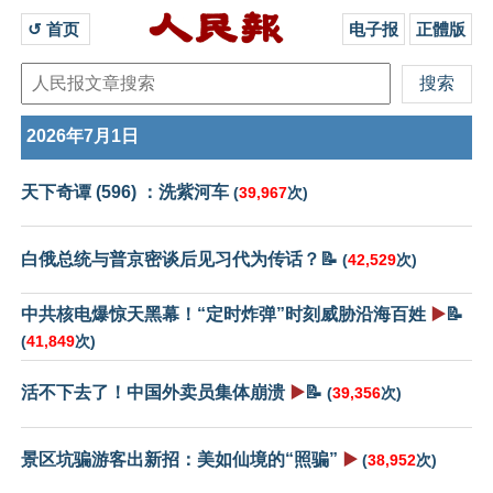
↺ 首页 
电子报
正體版
2026年7月1日
天下奇谭 (596) ：洗紫河车
(
39,967
次)
白俄总统与普京密谈后见习代为传话？📝
(
42,529
次)
中共核电爆惊天黑幕！“定时炸弹”时刻威胁沿海百姓
▶️
📝
(
41,849
次)
活不下去了！中国外卖员集体崩溃
▶️
📝
(
39,356
次)
景区坑骗游客出新招：美如仙境的“照骗”
▶️
(
38,952
次)