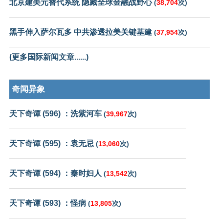
北京建美元替代系统 隐藏全球金融战野心
(
38,704
次)
黑手伸入萨尔瓦多 中共渗透拉美关键基建
(
37,954
次)
(更多国际新闻文章......)
奇闻异象
天下奇谭 (596) ：洗紫河车
(
39,967
次)
天下奇谭 (595) ：袁无忌
(
13,060
次)
天下奇谭 (594) ：秦时妇人
(
13,542
次)
天下奇谭 (593) ：怪病
(
13,805
次)