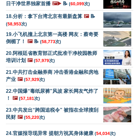
日干净世界独家首播
🖼️▶️
📝
(
60,099
次)
18.分析：拿下台湾北京有最新盘算
🖼️
📝
(
58,953
次)
19.小飞机撞上北京第一高楼 网友：蔡奇要
倒楣了！
🖼️
📝
(
58,773
次)
20.阿根廷省教育部正式批准干净校园教师
培训计划
🖼️
(
57,979
次)
21.中共打击金融券商 冲击香港金融和房地
产业
🖼️
(
57,929
次)
22.中国爆“毒纸尿裤”风波 家长网友气炸了
！
🖼️
(
57,181
次)
23.中共发出“跨国追税令” 被指在全球搜刮
民财
🖼️
(
55,220
次)
24.官媒报导现异常 提朝方祝其身体健康
(
54,034
次)