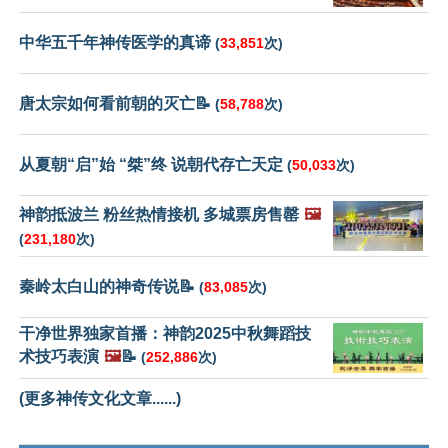
中华五千年神传医学的真谛
(
33,851
次)
唐太宗如何看前朝的灭亡📝
(
58,788
次)
从夏朝“启”始 “桀”终 说朝代存亡天定
(
50,033
次)
神韵抵波兰 粉丝热情接机 多城票房售罄
🖼️
(
231,180
次)
秦岭太白山的神奇传说📝
(
83,085
次)
干净世界独家首播：神韵2025中秋舞蹈技
术技巧表演
🖼️
📝
(
252,886
次)
(更多神传文化文章......)