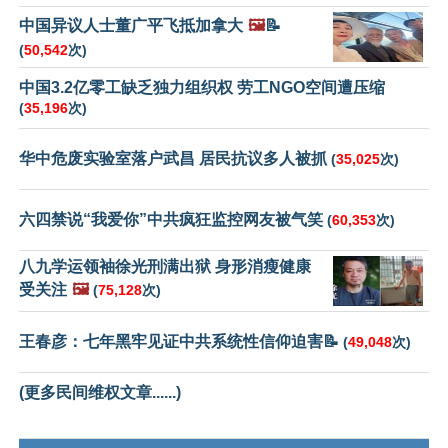
中国异议人士董广平飞抵加拿大
🖼️
📝
(
50,542
次)
中国3.2亿零工缺乏独力组织权 劳工NGO空间遭压缩
(
35,196
次)
华中危废实验室落户武昌 居民抗议多人被抓
(
35,025
次)
六四禁说“我爱你”中共疯狂监控网友被气笑
(
60,353
次)
八九学运领袖徐光刑满出狱 身形消瘦健康
受关注
🖼️
(
75,128
次)
王春彦：七年黑牢见证中共系统性信仰迫害📝
(
49,048
次)
(更多民间维权文章......)