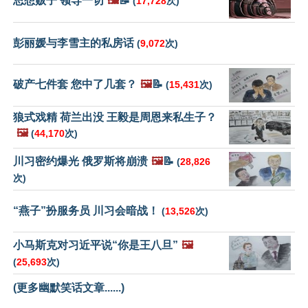
思想贩子 领导一切
🖼️
📝
(
17,728
次)
彭丽媛与李雪主的私房话
(
9,072
次)
破产七件套 您中了几套？
🖼️
📝
(
15,431
次)
狼式戏精 荷兰出没 王毅是周恩来私生子？
🖼️
(
44,170
次)
川习密约爆光 俄罗斯将崩溃
🖼️
📝
(
28,826
次)
“燕子”扮服务员 川习会暗战！
(
13,526
次)
小马斯克对习近平说“你是王八旦”
🖼️
(
25,693
次)
(更多幽默笑话文章......)