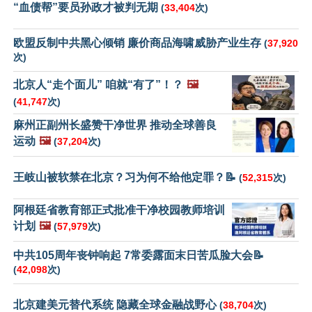
“血债帮”要员孙政才被判无期
(
33,404
次)
欧盟反制中共黑心倾销 廉价商品海啸威胁产业生存
(
37,920
次)
北京人“走个面儿” 咱就“有了”！？
🖼️
(
41,747
次)
麻州正副州长盛赞干净世界 推动全球善良
运动
🖼️
(
37,204
次)
王岐山被软禁在北京？习为何不给他定罪？📝
(
52,315
次)
阿根廷省教育部正式批准干净校园教师培训
计划
🖼️
(
57,979
次)
中共105周年丧钟响起 7常委露面末日苦瓜脸大会📝
(
42,098
次)
北京建美元替代系统 隐藏全球金融战野心
(
38,704
次)