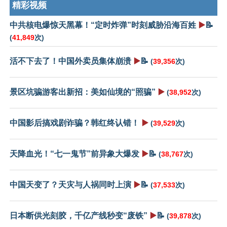
精彩视频
中共核电爆惊天黑幕！“定时炸弹”时刻威胁沿海百姓
▶️
📝
(
41,849
次)
活不下去了！中国外卖员集体崩溃
▶️
📝
(
39,356
次)
景区坑骗游客出新招：美如仙境的“照骗”
▶️
(
38,952
次)
中国影后搞戏剧诈骗？韩红终认错！
▶️
(
39,529
次)
天降血光！“七一鬼节”前异象大爆发
▶️
📝
(
38,767
次)
中国天变了？天灾与人祸同时上演
▶️
📝
(
37,533
次)
日本断供光刻胶，千亿产线秒变“废铁”
▶️
📝
(
39,878
次)