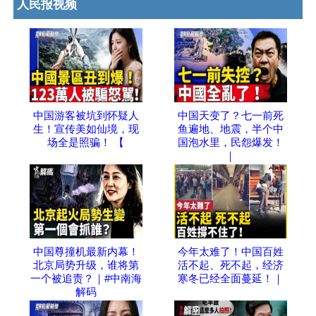
人民报视频
中国游客被坑到怀疑人
中国天变了？七一前死
生！宣传美如仙境，现
鱼遍地、地震，半个中
场全是照骗！ 【
国泡水里，民怨爆发！
｜
中国尊撞机最新内幕！
今年太难了！中国百姓
北京局势升级，谁将第
活不起、死不起，经济
一个被追责？｜#中南海
寒冬已经全面蔓延！｜
解码