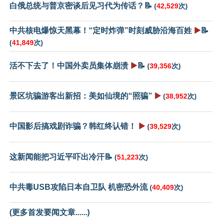
白俄总统与普京密谈后见习代为传话？📝
(
42,529
次)
中共核电爆惊天黑幕！“定时炸弹”时刻威胁沿海百姓
▶️
📝
(
41,849
次)
活不下去了！中国外卖员集体崩溃
▶️
📝
(
39,356
次)
景区坑骗游客出新招：美如仙境的“照骗”
▶️
(
38,952
次)
中国影后搞戏剧诈骗？韩红终认错！
▶️
(
39,529
次)
这新闻能把习近平吓出冷汗📝
(
51,223
次)
中共毒USB攻陷日本自卫队 机密恐外流
(
40,409
次)
(更多首发要闻文章......)