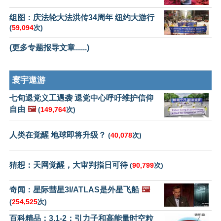
组图：庆法轮大法洪传34周年 纽约大游行
(
59,094
次)
(更多专题报导文章......)
寰宇遨游
七旬退党义工遇袭 退党中心呼吁维护信仰
自由
🖼️
(
149,764
次)
人类在觉醒 地球即将升级？
(
40,078
次)
猜想：天网觉醒，大审判指日可待
(
90,799
次)
奇闻：星际彗星3I/ATLAS是外星飞船
🖼️
(
254,525
次)
百科精品：3.1-2：引力子和高能量时空粒