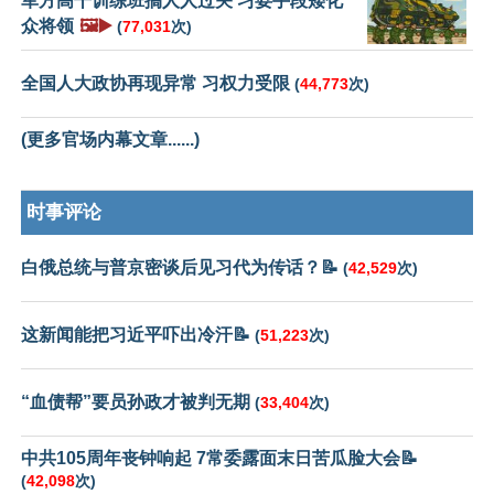
军方高干训练班搞人人过关 习耍手段矮化
众将领
🖼️▶️
(
77,031
次)
全国人大政协再现异常 习权力受限
(
44,773
次)
(更多官场内幕文章......)
时事评论
白俄总统与普京密谈后见习代为传话？📝
(
42,529
次)
这新闻能把习近平吓出冷汗📝
(
51,223
次)
“血债帮”要员孙政才被判无期
(
33,404
次)
中共105周年丧钟响起 7常委露面末日苦瓜脸大会📝
(
42,098
次)