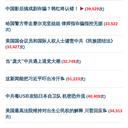
中国影后搞戏剧诈骗？韩红终认错！
▶️
(
39,529
次)
哈国警方带走赛尔克坚姐姐 律师指诈骗指控无据
(
33,522
次)
美国国会议员和国际人权人士谴责中共《民族团结法》
(
33,427
次)
当“庞大”中共遇上退党大潮
(
32,749
次)
这新闻能把习近平吓出冷汗📝
(
51,223
次)
中共毒USB攻陷日本自卫队 机密恐外流
(
40,409
次)
美国最高法院维持对出生公民权的解释 川普回应📝
(
34,313
次)