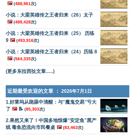
🖼️
(
488,961
次)
小说：大梁英雄传之王者归来（26）太子
🖼️
(
489,428
次)
小说：大梁英雄传之王者归来（25） 历练
9
🖼️
(
493,916
次)
小说：大梁英雄传之王者归来（24）历练 8
🖼️
(
564,335
次)
(更多东拉西扯文章......)
近期最受欢迎的文章 ：
2026年7月1日
1.好莱坞从跪舔中清醒：与“魔鬼交易”亏大
了
🖼️
📝
(
85,303
次)
2.果然又来了！中国多地惊爆“安定鱼”黑产
线 毒鱼恐流向市民餐桌
🖼️
(
83,463
次)