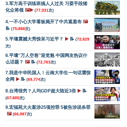
3.军方高干训练班搞人人过关 习耍手段矮
化众将领
🖼️▶️
(
77,031
次)
4.一不小心大学看板揭开了中共遮羞布
🖼️
📝
(
75,888
次)
5.平壤震撼大秀惊呆习近平？
▶️
📝
(
72,829
次)
6.平壤“万人空巷”迎党魁 中国网友热议什
么话题？
🖼️
📝
(
72,763
次)
7.我是中华民国人！云南大学生一句话震惊
全网
▶️
📝
(
69,774
次)
8.台湾很穷？人均GDP超大陆近3倍
▶️
📝
(
67,885
次)
9.宏福苑大火案涉25项控罪 5被告涉误杀罪
🖼️
(
66,987
次)