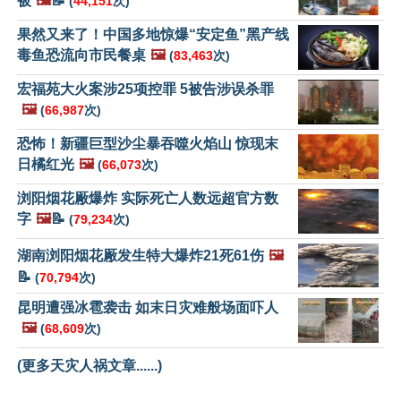
被
🖼️
📝
(
44,151
次)
果然又来了！中国多地惊爆“安定鱼”黑产线
毒鱼恐流向市民餐桌
🖼️
(
83,463
次)
宏福苑大火案涉25项控罪 5被告涉误杀罪
🖼️
(
66,987
次)
恐怖！新疆巨型沙尘暴吞噬火焰山 惊现末
日橘红光
🖼️
(
66,073
次)
浏阳烟花厰爆炸 实际死亡人数远超官方数
字
🖼️
📝
(
79,234
次)
湖南浏阳烟花厰发生特大爆炸21死61伤
🖼️
📝
(
70,794
次)
昆明遭强冰雹袭击 如末日灾难般场面吓人
🖼️
(
68,609
次)
(更多天灾人祸文章......)