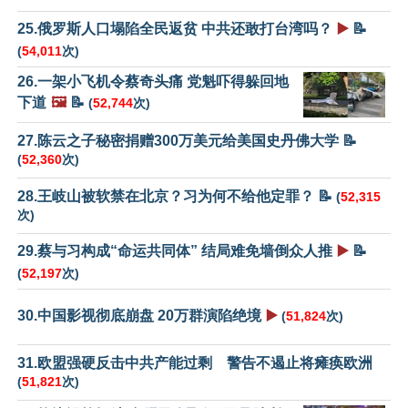
25.俄罗斯人口塌陷全民返贫 中共还敢打台湾吗？
▶️
📝
(
54,011
次)
26.一架小飞机令蔡奇头痛 党魁吓得躲回地
下道
🖼️
📝
(
52,744
次)
27.陈云之子秘密捐赠300万美元给美国史丹佛大学 📝
(
52,360
次)
28.王岐山被软禁在北京？习为何不给他定罪？ 📝
(
52,315
次)
29.蔡与习构成“命运共同体” 结局难免墙倒众人推
▶️
📝
(
52,197
次)
30.中国影视彻底崩盘 20万群演陷绝境
▶️
(
51,824
次)
31.欧盟强硬反击中共产能过剩 警告不遏止将瘫痪欧洲
(
51,821
次)