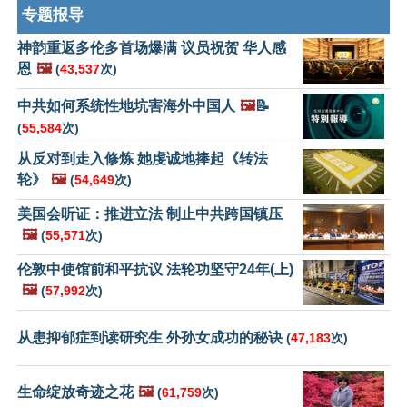
专题报导
神韵重返多伦多首场爆满 议员祝贺 华人感
恩
🖼️
(
43,537
次)
中共如何系统性地坑害海外中国人
🖼️
📝
(
55,584
次)
从反对到走入修炼 她虔诚地捧起《转法
轮》
🖼️
(
54,649
次)
美国会听证：推进立法 制止中共跨国镇压
🖼️
(
55,571
次)
伦敦中使馆前和平抗议 法轮功坚守24年(上)
🖼️
(
57,992
次)
从患抑郁症到读研究生 外孙女成功的秘诀
(
47,183
次)
生命绽放奇迹之花
🖼️
(
61,759
次)