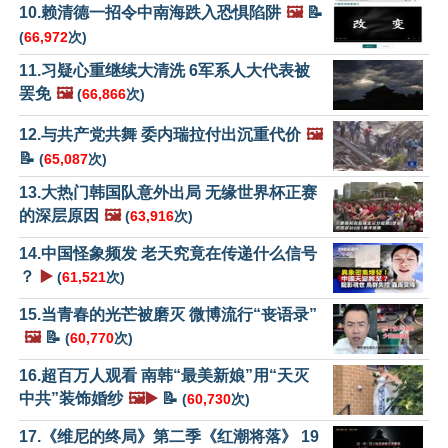
10.赖清德一招令中南海跌入恐惧陷阱
🖼️
📝
(
66,972
次)
11.习疑心重继续大清洗 6军系人大代表被
罢免
🖼️
(
66,866
次)
12.与共产党共舞 委内瑞拉付出沉重代价
🖼️
📝
(
65,087
次)
13.大热门韩国队意外出局 无缘世界杯正赛
的深层原因
🖼️
(
63,916
次)
14.中国怪象频发 老天究竟在传递什么信号
？
▶️
(
61,521
次)
15.当青春的光芒被磨灭 微博流行“丧语录”
🖼️
📝
(
60,770
次)
16.超百万人观看 南韩“最美新娘”用“天灭
中共”装饰婚纱
🖼️▶️
📝
(
60,730
次)
17.《维尼的终局》第二季《红潮将落》 19