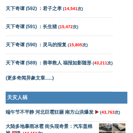
天下奇谭 (592) ：君子之孝
(
14,541
次)
天下奇谭 (591) ：长生猪
(
15,472
次)
天下奇谭 (590) ：灵马的报复
(
15,805
次)
天下奇谭 (589) ：善举救人 福报如影随形
(
43,211
次)
(更多奇闻异象文章......)
天灾人祸
端午节不平静 河北巨雹狂砸 南方山洪爆发
▶️
(
43,763
次)
大陆多地暴雨冰雹 街头现奇景：汽车盖棉