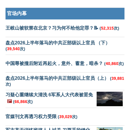
官场内幕
王岐山被软禁在北京？习为何不给他定罪？📝
(
52,315
次)
盘点2026上半年落马的中共正部级以上官员 （下）
(
39,540
次)
中国尊被撞后附近再起火，意外、蓄意，暗杀？
(
40,860
次)
盘点2026上半年落马的中共正部级以上官员（上）
(
39,881
次)
习疑心重继续大清洗 6军系人大代表被罢免
🖼️
(
66,866
次)
官媒刊文再透习权力受限
(
39,029
次)