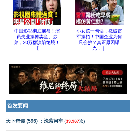
中国影视彻底崩盘！演
小女孩一句话，戳破雷
员失业摆摊卖鱼、炒
军摆拍！中国企业为何
菜，20万群演陷绝境！
只会抄？真正原因曝
【
光！｜
首发要闻
天下奇谭 (596) ：洗紫河车
(
39,967
次)