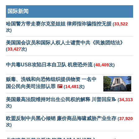
国际新闻
哈国警方带走赛尔克坚姐姐 律师指诈骗指控无据
(
33,522
次)
美国国会议员和国际人权人士谴责中共《民族团结法》
(
33,427
次)
中共毒USB攻陷日本自卫队 机密恐外流
(
40,409
次)
贩毒、洗钱和向恐怖组织提供物资 一名中
国公民向美司法部认罪
🖼️
(
14,481
次)
美国最高法院维持对出生公民权的解释 川普回应📝
(
34,313
次)
欧盟反制中共黑心倾销 廉价商品海啸威胁产业生存
(
37,920
次)