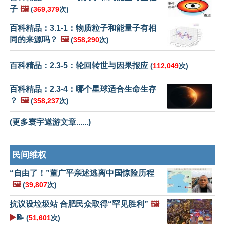
子
🖼️
(
369,379
次)
百科精品：3.1-1：物质粒子和能量子有相
同的来源吗？
🖼️
(
358,290
次)
百科精品：2.3-5：轮回转世与因果报应
(
112,049
次)
百科精品：2.3-4：哪个星球适合生命生存
？
🖼️
(
358,237
次)
(更多寰宇遨游文章......)
民间维权
“自由了！”董广平亲述逃离中国惊险历程
🖼️
(
39,807
次)
抗议设垃圾站 合肥民众取得“罕见胜利”
🖼️
▶️
📝
(
51,601
次)