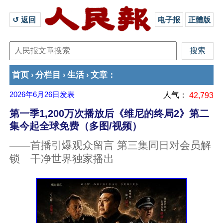
↺ 返回 
电子报
正體版
首页
分栏目
生活
文章
›
›
›
：
2026年6月26日
发表
人气：
42,793
第一季1,200万次播放后《维尼的终局2》第二
集今起全球免费（多图/视频）
——首播引爆观众留言 第三集同日对会员解
锁 干净世界独家播出