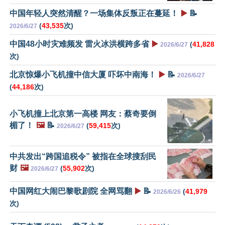
中国年轻人突然清醒？一场集体反叛正在蔓延！
▶️
📝
(
43,535
次)
2026/6/27
中国48小时灾难频发 雷火冰洪横跨多省
▶️
(
41,828
2026/6/27
次)
北京惊爆小飞机撞中信大厦 吓坏中南海！
▶️
📝
2026/6/27
(
44,186
次)
小飞机撞上北京第一高楼 网友：蔡奇要倒
楣了！
🖼️
📝
(
59,415
次)
2026/6/27
中共发出“跨国追税令” 被指在全球搜刮民
财
🖼️
(
55,902
次)
2026/6/27
中国网红大闹巴黎歌剧院 全网骂翻
▶️
📝
(
41,979
2026/6/26
次)