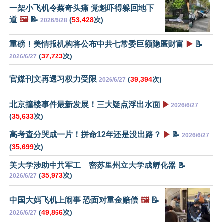
一架小飞机令蔡奇头痛 党魁吓得躲回地下
道
🖼️
📝
(
53,428
次)
2026/6/28
重磅！美情报机构将公布中共七常委巨额隐匿财富
▶️
📝
(
37,723
次)
2026/6/27
官媒刊文再透习权力受限
(
39,394
次)
2026/6/27
北京撞楼事件最新发展！三大疑点浮出水面
▶️
2026/6/27
(
35,633
次)
高考查分哭成一片！拼命12年还是没出路？
▶️
📝
2026/6/27
(
35,699
次)
美大学涉助中共军工 密苏里州立大学成孵化器 📝
(
35,973
次)
2026/6/27
中国大妈飞机上闹事 恐面对重金赔偿
🖼️
📝
(
49,866
次)
2026/6/27