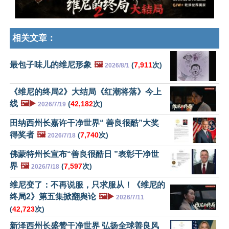
相关文章：
最包子味儿的维尼形象
🖼️
(
7,911
次)
2026/8/1
《维尼的终局2》大结局《红潮将落》今上
线
🖼️▶️
(
42,182
次)
2026/7/19
田纳西州长嘉许干净世界“ 善良很酷”大奖
得奖者
🖼️
(
7,740
次)
2026/7/18
佛蒙特州长宣布“善良很酷日 ”表彰干净世
界
🖼️
(
7,597
次)
2026/7/18
维尼变了：不再说服，只求服从！《维尼的
终局2》第五集掀翻舆论
🖼️▶️
2026/7/11
(
42,723
次)
新泽西州长盛赞干净世界 弘扬全球善良风