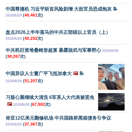
中国尊撞机 习近平斩首风险剧增 大批官员恐成炮灰 📝
(
40,461
次)
2026/6/29
盘点2026上半年落马的中共正部级以上官员（上）
(
40,252
次)
2026/6/29
中共耗巨资堆叠畸形超算 暴露核武与军事野心
2026/6/28
(
38,267
次)
中国异议人士董广平飞抵加拿大
🖼️
📝
(
51,207
次)
2026/6/28
习疑心重继续大清洗 6军系人大代表被罢免
🖼️
(
67,902
次)
2026/6/28
肯亚12亿美元翻修机场 中共国路桥黑箱债务引争议
(
37,367
次)
2026/6/28