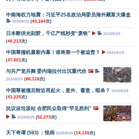
中南海权力地震：习近平25名政治局委员海外藏富大爆盒
📝
(
43,164
次)
2026/6/30
日本断供光刻胶，千亿产线秒变“废铁”
▶️
📝
2026/6/29
(
40,213
次)
中国尊撞机最新内幕！谁将第一个被追责？
▶️
2026/6/29
(
37,601
次)
与共产党共舞 委内瑞拉付出沉重代价
🖼️
📝
(
66,118
次)
2026/6/29
中国尊被撞后附近再起火，意外、蓄意，暗杀？
2026/6/29
(
41,225
次)
抗议设垃圾站 合肥民众取得“罕见胜利”
🖼️
▶️
📝
(
52,273
次)
2026/6/29
天下奇谭 (593) ：怪病
(
14,135
次)
2026/6/29