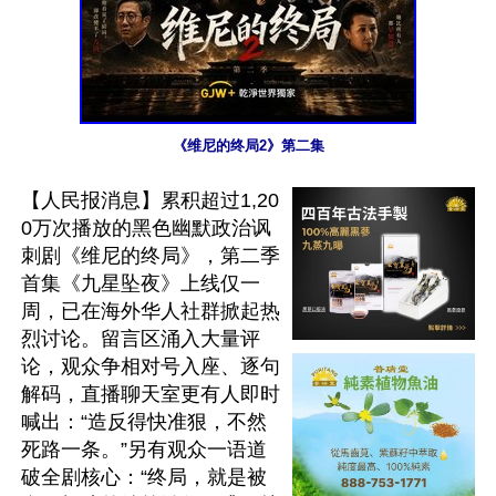
《维尼的终局2》第二集
【人民报消息】累积超过1,20
0万次播放的黑色幽默政治讽
刺剧《维尼的终局》，第二季
首集《九星坠夜》上线仅一
周，已在海外华人社群掀起热
烈讨论。留言区涌入大量评
论，观众争相对号入座、逐句
解码，直播聊天室更有人即时
喊出：“造反得快准狠，不然
死路一条。”另有观众一语道
破全剧核心：“终局，就是被