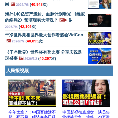
尚
🖼️
(
40,943
次)
2026/7/8
海外140亿资产遭封、血脉计划曝光 《维尼
的终局2》预演现实大清洗？
🖼️▶️
📝
(
42,105
次)
2026/7/4
干净世界亮相世界最大创作者盛会VidCon
🖼️
(
40,895
次)
2026/7/2
《干净世界》世界杯有奖比赛 分享庆祝足
球盛事
🖼️
(
40,297
次)
2026/7/2
人民报视频:
今年太难了！中国百姓活不
中国影视彻底崩盘！演员失
起、死不起，经济寒冬已经
业摆摊卖鱼、炒菜，20万群