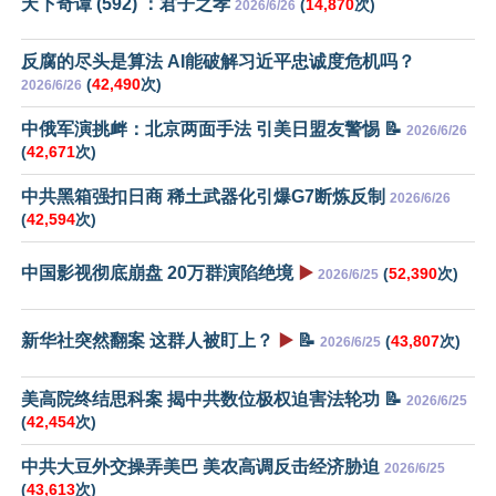
天下奇谭 (592) ：君子之孝
(
14,870
次)
2026/6/26
反腐的尽头是算法 AI能破解习近平忠诚度危机吗？
(
42,490
次)
2026/6/26
中俄军演挑衅：北京两面手法 引美日盟友警惕 📝
2026/6/26
(
42,671
次)
中共黑箱强扣日商 稀土武器化引爆G7断炼反制
2026/6/26
(
42,594
次)
中国影视彻底崩盘 20万群演陷绝境
▶️
(
52,390
次)
2026/6/25
新华社突然翻案 这群人被盯上？
▶️
📝
(
43,807
次)
2026/6/25
美高院终结思科案 揭中共数位极权迫害法轮功 📝
2026/6/25
(
42,454
次)
中共大豆外交操弄美巴 美农高调反击经济胁迫
2026/6/25
(
43,613
次)