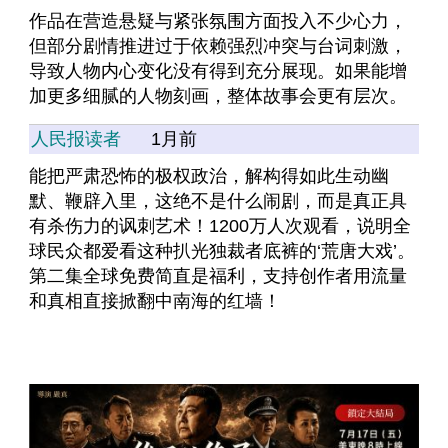
作品在营造悬疑与紧张氛围方面投入不少心力，
但部分剧情推进过于依赖强烈冲突与台词刺激，
导致人物内心变化没有得到充分展现。如果能增
加更多细腻的人物刻画，整体故事会更有层次。
人民报读者
1月前
能把严肃恐怖的极权政治，解构得如此生动幽
默、鞭辟入里，这绝不是什么闹剧，而是真正具
有杀伤力的讽刺艺术！1200万人次观看，说明全
球民众都爱看这种扒光独裁者底裤的‘荒唐大戏’。
第二集全球免费简直是福利，支持创作者用流量
和真相直接掀翻中南海的红墙！