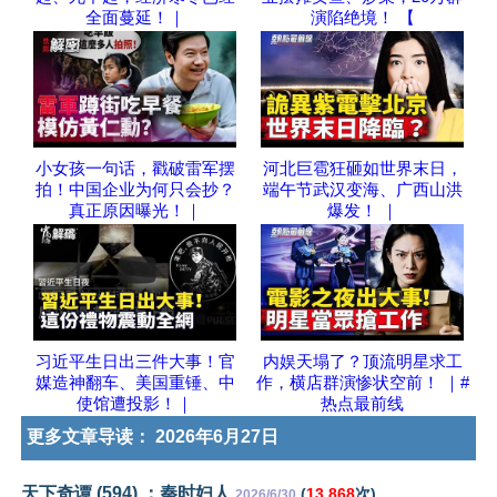
全面蔓延！｜
演陷绝境！ 【
小女孩一句话，戳破雷军摆
河北巨雹狂砸如世界末日，
拍！中国企业为何只会抄？
端午节武汉变海、广西山洪
真正原因曝光！｜
爆发！ ｜
习近平生日出三件大事！官
内娱天塌了？顶流明星求工
媒造神翻车、美国重锤、中
作，横店群演惨状空前！ ｜#
使馆遭投影！｜
热点最前线
更多文章导读：
2026年6月27日
天下奇谭 (594) ：秦时妇人
(
13,868
次)
2026/6/30