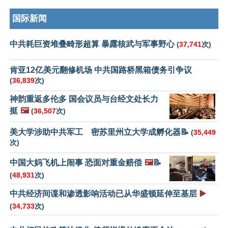
国际新闻
中共耗巨资堆叠畸形超算 暴露核武与军事野心
(
37,741
次)
肯亚12亿美元翻修机场 中共国路桥黑箱债务引争议
(
36,839
次)
神韵重返多伦多 国会议员与台经文处长力
挺
🖼️
(
36,507
次)
美大学涉助中共军工 密苏里州立大学成孵化器📝
(
35,449
次)
中国大妈飞机上闹事 恐面对重金赔偿
🖼️
📝
(
48,931
次)
中共经济间谍和渗透影响活动已从华盛顿延伸至基层
▶️
(
34,733
次)