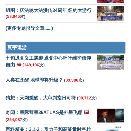
组图：庆法轮大法洪传34周年 纽约大游行
(
58,945
次)
(更多专题报导文章......)
寰宇遨游
七旬退党义工遇袭 退党中心呼吁维护信仰
自由
🖼️
(
149,196
次)
人类在觉醒 地球即将升级？
(
39,986
次)
猜想：天网觉醒，大审判指日可待
(
90,712
次)
奇闻：星际彗星3I/ATLAS是外星飞船
🖼️
(
254,087
次)
百科精品：3.1-2：引力子和高能量时空粒