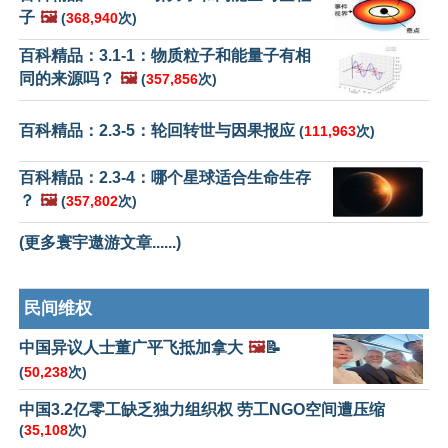
子
🖼️
(
368,940
次)
百科精品：3.1-1：物质粒子和能量子有相
同的来源吗？
🖼️
(
357,856
次)
百科精品：2.3-5：轮回转世与因果报应
(
111,963
次)
百科精品：2.3-4：哪个星球适合生命生存
？
🖼️
(
357,802
次)
(更多寰宇遨游文章......)
民间维权
中国异议人士董广平飞抵加拿大
🖼️
📝
(
50,238
次)
中国3.2亿零工缺乏独力组织权 劳工NGO空间遭压缩
(
35,108
次)