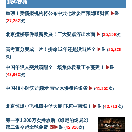
精彩视频
重磅！美情报机构将公布中共七常委巨额隐匿财富
▶️
📝
(
37,252
次)
北京撞楼事件最新发展！三大疑点浮出水面
▶️
(
35,159
次)
高考查分哭成一片！拼命12年还是没出路？
▶️
📝
(
35,228
次)
中国年轻人突然清醒？一场集体反叛正在蔓延！
▶️
📝
(
43,063
次)
中国48小时灾难频发 雷火冰洪横跨多省
▶️
(
41,355
次)
北京惊爆小飞机撞中信大厦 吓坏中南海！
▶️
📝
(
43,713
次)
第一季1,200万次播放后《维尼的终局2》
第二集今起全球免费
🖼️▶️
📝
(
42,310
次)