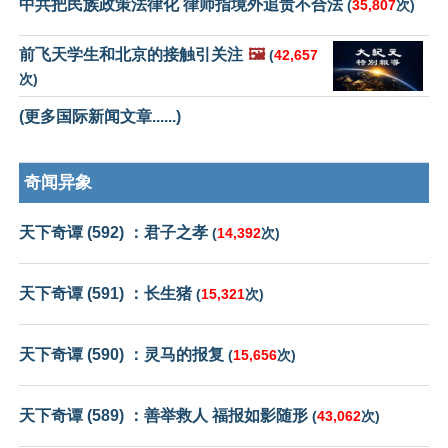
中共把民族政策法律化 律师指境外追责不合法
(
35,807
次)
前飞天学生和北京的接触引关注
🖼️
(
42,657
次)
(更多国际新闻文章......)
奇闻异象
天下奇谭 (592) ：君子之孝
(
14,392
次)
天下奇谭 (591) ：长生猪
(
15,321
次)
天下奇谭 (590) ：灵马的报复
(
15,656
次)
天下奇谭 (589) ：善举救人 福报如影随形
(
43,062
次)