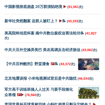
中国影视彻底崩盘 20万群演陷绝境
▶️
(
51,561
次)
新华社突然翻案 这群人被盯上？
▶️
📝
(
43,333
次)
美高院终结思科案 揭中共数位极权迫害法轮功📝
(
41,927
次)
中共大豆外交操弄美巴 美农高调反击经济胁迫
(
43,062
次)
【中共百种酷刑】野蛮灌食
🖼️
📝
(
43,372
次)
北京地震误报 小米电视测试背后是中共隐忧
(
46,034
次)
军方高干训练班搞人人过关 习耍手段矮化
众将领
🖼️▶️
(
76,560
次)
李现世界杯开球竟被切掉 小粉红崩溃只剩马宁续命？
▶️