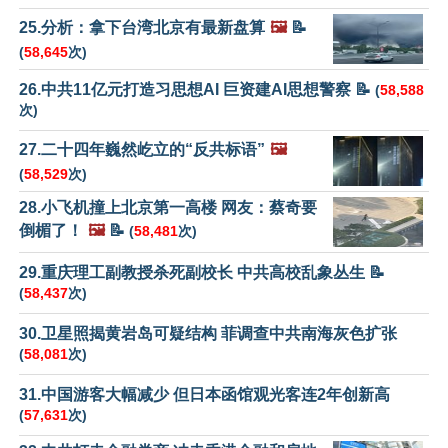
25.分析：拿下台湾北京有最新盘算
🖼️
📝
(
58,645
次)
26.中共11亿元打造习思想AI 巨资建AI思想警察 📝
(
58,588
次)
27.二十四年巍然屹立的“反共标语”
🖼️
(
58,529
次)
28.小飞机撞上北京第一高楼 网友：蔡奇要
倒楣了！
🖼️
📝
(
58,481
次)
29.重庆理工副教授杀死副校长 中共高校乱象丛生 📝
(
58,437
次)
30.卫星照揭黄岩岛可疑结构 菲调查中共南海灰色扩张
(
58,081
次)
31.中国游客大幅减少 但日本函馆观光客连2年创新高
(
57,631
次)