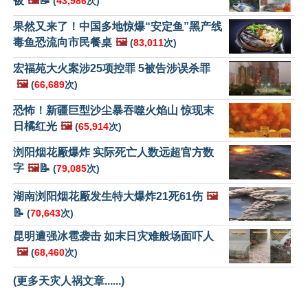
被
🖼️
📝
(
43,986
次)
果然又来了！中国多地惊爆“安定鱼”黑产线
毒鱼恐流向市民餐桌
🖼️
(
83,011
次)
宏福苑大火案涉25项控罪 5被告涉误杀罪
🖼️
(
66,689
次)
恐怖！新疆巨型沙尘暴吞噬火焰山 惊现末
日橘红光
🖼️
(
65,914
次)
浏阳烟花厰爆炸 实际死亡人数远超官方数
字
🖼️
📝
(
79,085
次)
湖南浏阳烟花厰发生特大爆炸21死61伤
🖼️
📝
(
70,643
次)
昆明遭强冰雹袭击 如末日灾难般场面吓人
🖼️
(
68,460
次)
(更多天灾人祸文章......)