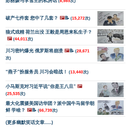
彭丽媛与李雪主的私房话
(
8,985
次)
破产七件套 您中了几套？
🖼️
📝
(
15,272
次)
狼式戏精 荷兰出没 王毅是周恩来私生子？
🖼️
(
44,011
次)
川习密约爆光 俄罗斯将崩溃
🖼️
📝
(
28,671
次)
“燕子”扮服务员 川习会暗战！
(
13,440
次)
小马斯克对习近平说“你是王八旦”
🖼️
(
25,535
次)
最大化震摄美国访华团？派中国牛马留学朝
鲜 学啥？
🖼️
📝
(
66,739
次)
(更多幽默笑话文章......)