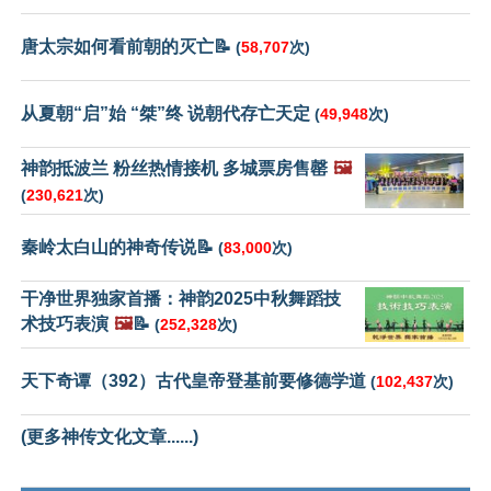
唐太宗如何看前朝的灭亡📝
(
58,707
次)
从夏朝“启”始 “桀”终 说朝代存亡天定
(
49,948
次)
神韵抵波兰 粉丝热情接机 多城票房售罄
🖼️
(
230,621
次)
秦岭太白山的神奇传说📝
(
83,000
次)
干净世界独家首播：神韵2025中秋舞蹈技
术技巧表演
🖼️
📝
(
252,328
次)
天下奇谭（392）古代皇帝登基前要修德学道
(
102,437
次)
(更多神传文化文章......)