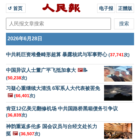
↺ 首页 
电子报
正體版
2026年6月28日
中共耗巨资堆叠畸形超算 暴露核武与军事野心
(
37,741
次)
中国异议人士董广平飞抵加拿大
🖼️
📝
(
50,238
次)
习疑心重继续大清洗 6军系人大代表被罢免
🖼️
(
66,401
次)
肯亚12亿美元翻修机场 中共国路桥黑箱债务引争议
(
36,839
次)
神韵重返多伦多 国会议员与台经文处长力
挺
🖼️
(
36,507
次)