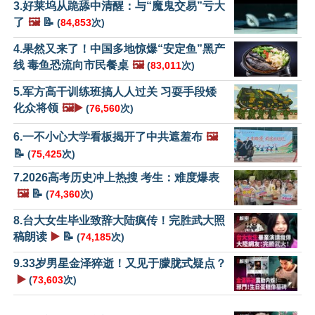
3.好莱坞从跪舔中清醒：与“魔鬼交易”亏大
了
🖼️
📝
(
84,853
次)
4.果然又来了！中国多地惊爆“安定鱼”黑产
线 毒鱼恐流向市民餐桌
🖼️
(
83,011
次)
5.军方高干训练班搞人人过关 习耍手段矮
化众将领
🖼️▶️
(
76,560
次)
6.一不小心大学看板揭开了中共遮羞布
🖼️
📝
(
75,425
次)
7.2026高考历史冲上热搜 考生：难度爆表
🖼️
📝
(
74,360
次)
8.台大女生毕业致辞大陆疯传！完胜武大照
稿朗读
▶️
📝
(
74,185
次)
9.33岁男星金泽猝逝！又见于朦胧式疑点？
▶️
(
73,603
次)