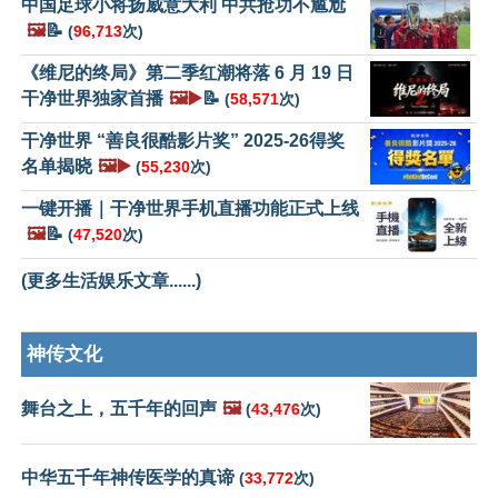
中国足球小将扬威意大利 中共抢功不尴尬
🖼️
📝
(
96,713
次)
《维尼的终局》第二季红潮将落 6 月 19 日
干净世界独家首播
🖼️▶️
📝
(
58,571
次)
干净世界 “善良很酷影片奖” 2025-26得奖
名单揭晓
🖼️▶️
(
55,230
次)
一键开播｜干净世界手机直播功能正式上线
🖼️
📝
(
47,520
次)
(更多生活娱乐文章......)
神传文化
舞台之上，五千年的回声
🖼️
(
43,476
次)
中华五千年神传医学的真谛
(
33,772
次)