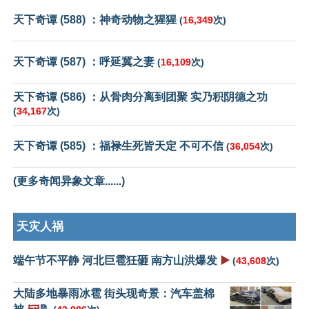
天下奇谭 (588) ：神奇动物之猩猩
(
16,349
次)
天下奇谭 (587) ：呼延冀之妻
(
16,109
次)
天下奇谭 (586) ：从骨肉分离到团聚 实乃积阴德之功
(
34,167
次)
天下奇谭 (585) ：福禄生死皆天定 不可不信
(
36,054
次)
(更多奇闻异象文章......)
天灾人祸
端午节不平静 河北巨雹狂砸 南方山洪爆发
▶️
(
43,608
次)
大陆多地暴雨冰雹 街头现奇景：汽车盖棉