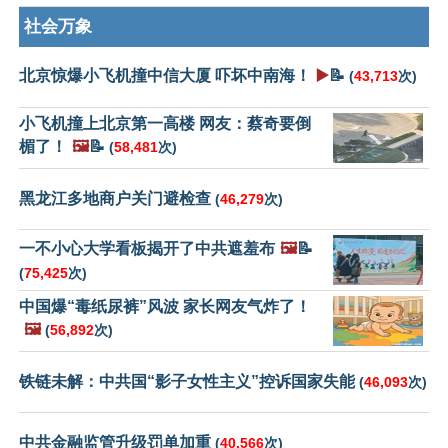
社会万象
北京惊爆小飞机撞中信大厦 吓坏中南海！
▶️
📝
(
43,713
次)
小飞机撞上北京第一高楼 网友：蔡奇要倒
楣了！
🖼️
📝
(
58,481
次)
黑龙江多地商户关门避检查
(
46,279
次)
一不小心大学看板揭开了中共遮羞布
🖼️
📝
(
75,425
次)
中国爆“毒纸尿裤”风波 家长网友气炸了！
🖼️
(
56,892
次)
铁链未解：中共国“影子女性主义”控诉国家失能
(
46,093
次)
中共金融监管升级罚单加重
(
40,566
次)