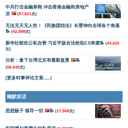
中共打击金融券商 冲击香港金融和房地产
业
🖼️
(
57,621
次)
无法无天无人性！《民族团结法》长臂伸向全球各个角落
📝
(
42,898
次)
新华社鼓吹公私合营 习近平版合法抢劫2.0来袭📝
(
44,620
次)
分析：拿下台湾北京有最新盘算
🖼️
📝
(
58,645
次)
(更多时事评论文章......)
幽默笑话
思想贩子 领导一切
🖼️
📝
(
17,568
次)