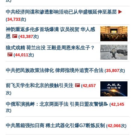
次)
中共经济间谍和渗透影响活动已从华盛顿延伸至基层
▶️
(
34,733
次)
神韵重返多伦多首场爆满 议员祝贺 华人感
恩
🖼️
(
43,387
次)
狼式戏精 荷兰出没 王毅是周恩来私生子？
🖼️
(
44,011
次)
中共把民族政策法律化 律师指境外追责不合法
(
35,807
次)
前飞天学生和北京的接触引关注
🖼️
(
42,657
次)
中俄军演挑衅：北京两面手法 引美日盟友警惕📝
(
42,145
次)
中共黑箱强扣日商 稀土武器化引爆G7断炼反制
(
42,066
次)