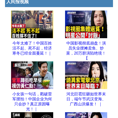
人民报视频
今年太难了！中国百姓
中国影视彻底崩盘！演
活不起、死不起，经济
员失业摆摊卖鱼、炒
寒冬已经全面蔓延！｜
菜，20万群演陷绝境！
【
小女孩一句话，戳破雷
河北巨雹狂砸如世界末
军摆拍！中国企业为何
日，端午节武汉变海、
只会抄？真正原因曝
广西山洪爆发！ ｜
光！｜