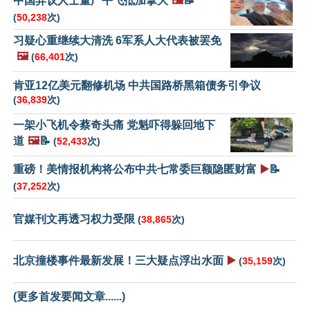
中国异议人士董广平飞抵加拿大
🖼️
📝
(
50,238
次)
习疑心重继续大清洗 6军系人大代表被罢免
🖼️
(
66,401
次)
肯亚12亿美元翻修机场 中共国路桥黑箱债务引争议
(
36,839
次)
一架小飞机令蔡奇头痛 党魁吓得躲回地下
道
🖼️
📝
(
52,433
次)
重磅！美情报机构将公布中共七常委巨额隐匿财富
▶️
📝
(
37,252
次)
官媒刊文再透习权力受限
(
38,865
次)
北京撞楼事件最新发展！三大疑点浮出水面
▶️
(
35,159
次)
(更多首发要闻文章......)