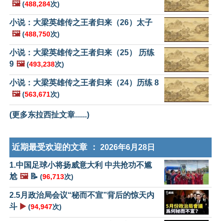
🖼️
(
488,284
次)
小说：大梁英雄传之王者归来（26）太子
🖼️
(
488,750
次)
小说：大梁英雄传之王者归来（25） 历练
9
🖼️
(
493,238
次)
小说：大梁英雄传之王者归来（24）历练 8
🖼️
(
563,671
次)
(更多东拉西扯文章......)
近期最受欢迎的文章 ：
2026年6月28日
1.中国足球小将扬威意大利 中共抢功不尴
尬
🖼️
📝
(
96,713
次)
2.5月政治局会议“秘而不宣”背后的惊天内
斗
▶️
(
94,947
次)