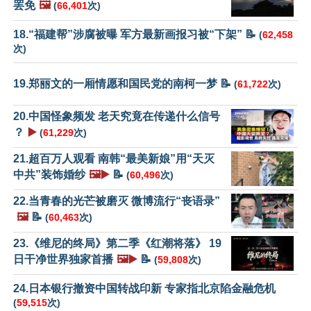
罢免
🖼️
(
66,401
次)
18.“福建帮”涉腐被曝 军方最新画报习被“下架” 📝
(
62,458
次)
19.郑丽文的一厢情愿和国民党的南柯一梦 📝
(
61,722
次)
20.中国怪象频发 老天究竟在传递什么信号
？
▶️
(
61,229
次)
21.超百万人观看 南韩“最美新娘”用“天灭
中共”装饰婚纱
🖼️▶️
📝
(
60,496
次)
22.当青春的光芒被磨灭 微博流行“丧语录”
🖼️
📝
(
60,463
次)
23.《维尼的终局》第二季《红潮将落》 19
日干净世界独家首播
🖼️▶️
📝
(
59,808
次)
24.日本银行撤资中国转战印新 专家指北京陷金融危机
(
59,515
次)