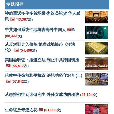
专题报导
神韵重返多伦多首场爆满 议员祝贺 华人感
恩
🖼️
(
43,387
次)
中共如何系统性地坑害海外中国人
🖼️
📝
(
55,433
次)
从反对到走入修炼 她虔诚地捧起《转法
轮》
🖼️
(
54,498
次)
美国会听证：推进立法 制止中共跨国镇压
🖼️
(
55,417
次)
伦敦中使馆前和平抗议 法轮功坚守24年(上)
🖼️
(
57,842
次)
从患抑郁症到读研究生 外孙女成功的秘诀
(
47,104
次)
生命绽放奇迹之花
🖼️
(
61,608
次)