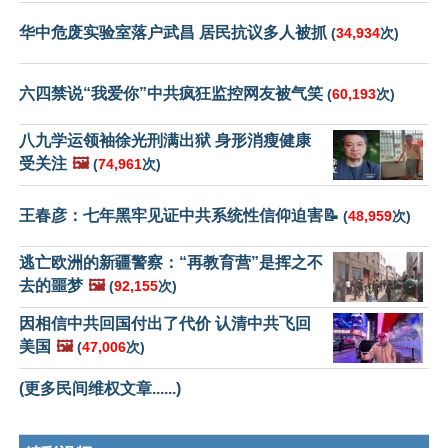
华中危废实验室落户武昌 居民抗议多人被抓
(
34,934
次)
六四禁说“我爱你”中共疯狂监控网友被气笑
(
60,193
次)
八九学运领袖徐光刑满出狱 身形消瘦健康
受关注
🖼️
(
74,961
次)
王春彦：七年黑牢见证中共系统性信仰迫害📝
(
48,959
次)
逃亡欧洲的新疆警察：“再教育营”是挥之不
去的噩梦
🖼️
(
92,155
次)
因相信中共回国付出了代价 认清中共飞回
美国
🖼️
(
47,006
次)
(更多民间维权文章......)