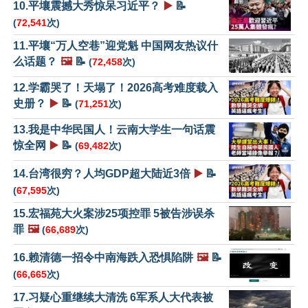
10.平壤震撼大秀惊呆习近平？
▶️
📝
(
72,541
次)
11.平壤“万人空巷”迎党魁 中国网友热议什
么话题？
🖼️
📝
(
72,458
次)
12.学霸哭了！天塌了！2026高考难度载入
史册？
▶️
📝
(
71,251
次)
13.我是中华民国人！云南大学生一句话震
惊全网
▶️
📝
(
69,482
次)
14.台湾很穷？人均GDP超大陆近3倍
▶️
📝
(
67,595
次)
15.宏福苑大火案涉25项控罪 5被告涉误杀
罪
🖼️
(
66,689
次)
16.赖清德一招令中南海跌入恐惧陷阱
🖼️
📝
(
66,665
次)
17.习疑心重继续大清洗 6军系人大代表被