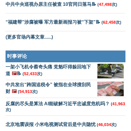
中共中央巡视办原主任被查 10官同日落马📝
(
47,498
次)
“福建帮”涉腐被曝 军方最新画报习被“下架”📝
(
62,458
次)
(更多官场内幕文章......)
时事评论
一架小飞机令蔡奇头痛 党魁吓得躲回地下
道
🖼️
📝
(
52,433
次)
中共发出“跨国追税令” 被指在全球搜刮民
财
🖼️
(
54,913
次)
反腐的尽头是算法 AI能破解习近平忠诚度危机吗？
(
41,963
次)
北京地震误报 小米电视测试背后是中共隐忧
(
46,034
次)