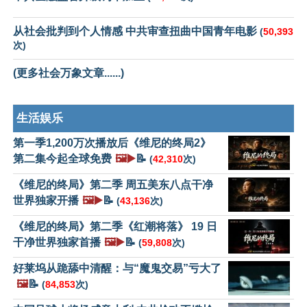
从社会批判到个人情感 中共审查扭曲中国青年电影
(
50,393
次)
(更多社会万象文章......)
生活娱乐
第一季1,200万次播放后《维尼的终局2》
第二集今起全球免费
🖼️▶️
📝
(
42,310
次)
《维尼的终局》第二季 周五美东八点干净
世界独家开播
🖼️▶️
📝
(
43,136
次)
《维尼的终局》第二季《红潮将落》 19 日
干净世界独家首播
🖼️▶️
📝
(
59,808
次)
好莱坞从跪舔中清醒：与“魔鬼交易”亏大了
🖼️
📝
(
84,853
次)