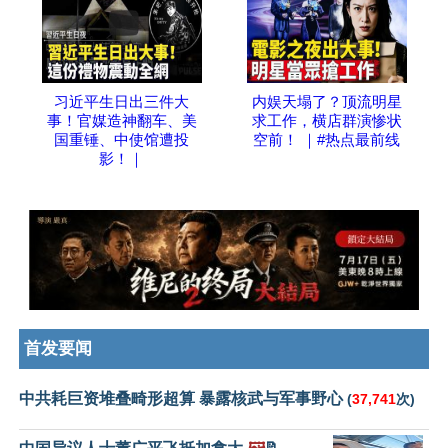
习近平生日出三件大
内娱天塌了？顶流明星
事！官媒造神翻车、美
求工作，横店群演惨状
国重锤、中使馆遭投
空前！ ｜#热点最前线
影！｜
首发要闻
中共耗巨资堆叠畸形超算 暴露核武与军事野心
(
37,741
次)