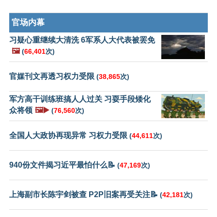
官场内幕
习疑心重继续大清洗 6军系人大代表被罢免
🖼️
(
66,401
次)
官媒刊文再透习权力受限
(
38,865
次)
军方高干训练班搞人人过关 习耍手段矮化
众将领
🖼️▶️
(
76,560
次)
全国人大政协再现异常 习权力受限
(
44,611
次)
940份文件揭习近平最怕什么📝
(
47,169
次)
上海副市长陈宇剑被查 P2P旧案再受关注📝
(
42,181
次)