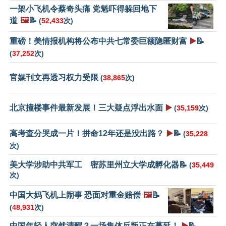
一架小飞机令蔡奇头痛 党魁吓得躲回地下
道
🖼️
📝
(
52,433
次)
重磅！美情报机构将公布中共七常委巨额隐匿财富
▶️
📝
(
37,252
次)
官媒刊文再透习权力受限
(
38,865
次)
北京撞楼事件最新发展！三大疑点浮出水面
▶️
(
35,159
次)
高考查分哭成一片！拼命12年还是没出路？
▶️
📝
(
35,228
次)
美大学涉助中共军工 密苏里州立大学成孵化器📝
(
35,449
次)
中国大妈飞机上闹事 恐面对重金赔偿
🖼️
📝
(
48,931
次)
中国年轻人突然清醒？一场集体反叛正在蔓延！
▶️
📝