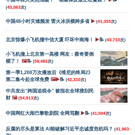
(
43,063
次)
中国48小时灾难频发 雷火冰洪横跨多省
▶️
(
41,355
次)
北京惊爆小飞机撞中信大厦 吓坏中南海！
▶️
📝
(
43,713
次)
小飞机撞上北京第一高楼 网友：蔡奇要倒
楣了！
🖼️
📝
(
58,481
次)
第一季1,200万次播放后《维尼的终局2》
第二集今起全球免费
🖼️▶️
📝
(
42,310
次)
中共发出“跨国追税令” 被指在全球搜刮民
财
🖼️
(
54,913
次)
中国网红大闹巴黎歌剧院 全网骂翻
▶️
📝
(
41,504
次)
反腐的尽头是算法 AI能破解习近平忠诚度危机吗？
(
41,963