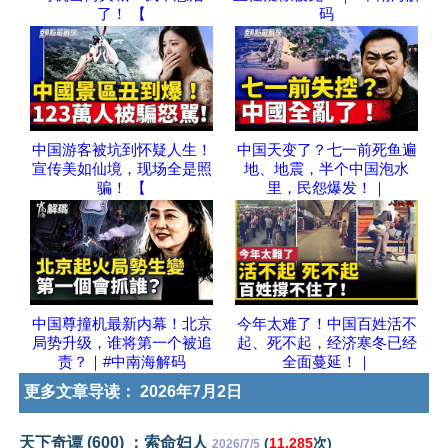
了！ 【
码
中国游客被坑到怀疑人生！
中国天变了？七一前死鱼遍
宣传美如仙境，现场全是照
地、地震，半个中国泡水
骗！ 【
里，民怨爆发！｜
中国尊撞机最新内幕！北京
今年太难了！中国百姓活不
局势升级，谁将第一个被追
起、死不起，经济寒冬已经
责？｜#中南海解码
全面蔓延！｜
更多文章导读：
2026年7月2日
天下奇谭 (600) ：索命妇人
(
11,285
次)
2026/7/5