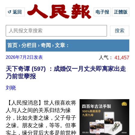
↺ 返回 
电子报
正體版
首页
分栏目
奇闻
文章
›
›
›
：
2026年7月2日
发表
人气：
41,457
天下奇谭 (597) ：成婚仅一月丈夫即离家出走
乃前世孽报
刘晓
【人民报消息】世人很喜欢将
人与人之间的关系归结为缘
分，比如夫妻之缘，父子母子
之缘。朋友之缘，等等。但事
实上，缘分背后大多是前世种