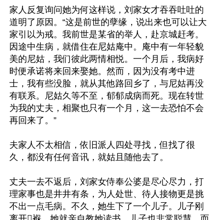
家人反复询问她为何这样说，刘家女才吞吞吐吐的
道明了原因。“这是前世的孽缘，说出来也可以让大
家引以为戒。我前世是某省的举人，赴京城赶考。
因途中生病，就借住在尼姑庵中。庵中有一年轻貌
美的尼姑，我们彼此两情相悦。一个月后，我病好
时便承诺将来回来娶她。然而，因为没有考中进
士，我有些没脸，就从其他路回乡了，与尼姑再没
有联系。尼姑久等不至，郁郁成病而死。现在转世
为我的丈夫，相聚也只有一个月，这一去恐怕不会
再回来了。”

夫家人不太相信，依旧派人四处寻找，但找了很
久，都没有任何音讯，就姑且随他去了。

丈夫一去不返后，刘家女侍奉公婆是尽心尽力，打
理家事也是井井有条，为人处世、待人接物更是挑
不出一点毛病。不久，她生下了一个儿子。儿子刚
离开𫄶褓，她就亲自教她读书。儿子也非常聪慧，而