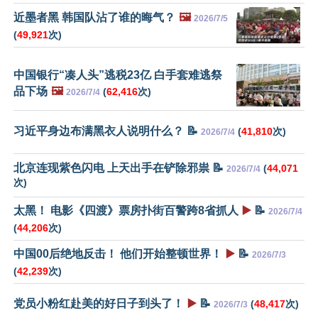
近墨者黑 韩国队沾了谁的晦气？
🖼️
2026/7/5
(
49,921
次)
中国银行“凑人头”逃税23亿 白手套难逃祭
品下场
🖼️
(
62,416
次)
2026/7/4
习近平身边布满黑衣人说明什么？ 📝
(
41,810
次)
2026/7/4
北京连现紫色闪电 上天出手在铲除邪祟 📝
(
44,071
2026/7/4
次)
太黑！ 电影《四渡》票房扑街百警跨8省抓人
▶️
📝
2026/7/4
(
44,206
次)
中国00后绝地反击！ 他们开始整顿世界！
▶️
📝
2026/7/3
(
42,239
次)
党员小粉红赴美的好日子到头了！
▶️
📝
(
48,417
次)
2026/7/3