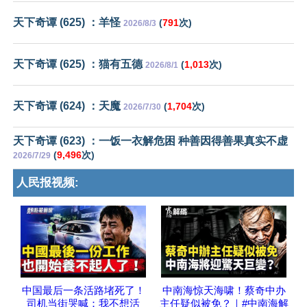
天下奇谭 (625) ：羊怪
(
791
次)
2026/8/3
天下奇谭 (625) ：猫有五德
(
1,013
次)
2026/8/1
天下奇谭 (624) ：天魔
(
1,704
次)
2026/7/30
天下奇谭 (623) ：一饭一衣解危困 种善因得善果真实不虚
(
9,496
次)
2026/7/29
人民报视频:
中国最后一条活路堵死了！
中南海惊天海啸！蔡奇中办
司机当街哭喊：我不想活
主任疑似被免？｜#中南海解