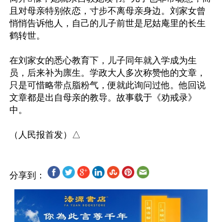
且对母亲特别依恋，寸步不离母亲身边。刘家女曾
悄悄告诉他人，自己的儿子前世是尼姑庵里的长生
鹤转世。

在刘家女的悉心教育下，儿子同年就入学成为生
员，后来补为廪生。学政大人多次称赞他的文章，
只是可惜略带点脂粉气，便就此询问过他。他回说
文章都是出自母亲的教导。故事载于《劝戒录》
中。

分享到：