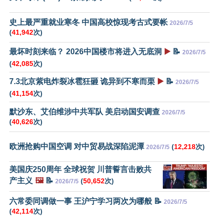
史上最严重就业寒冬 中国高校惊现考古式要帐
2026/7/5
(
41,942
次)
最坏时刻来临？ 2026中国楼市将进入无底洞
▶️
📝
2026/7/5
(
42,085
次)
7.3北京紫电炸裂冰雹狂砸 诡异到不寒而栗
▶️
📝
2026/7/5
(
41,154
次)
默沙东、艾伯维涉中共军队 美启动国安调查
2026/7/5
(
40,626
次)
欧洲抢购中国空调 对中贸易战深陷泥潭
(
12,218
次)
2026/7/5
美国庆250周年 全球祝贺 川普誓言击败共
产主义
🖼️
📝
(
50,652
次)
2026/7/5
六常委同调做一事 王沪宁学习两次为哪般 📝
2026/7/5
(
42,114
次)