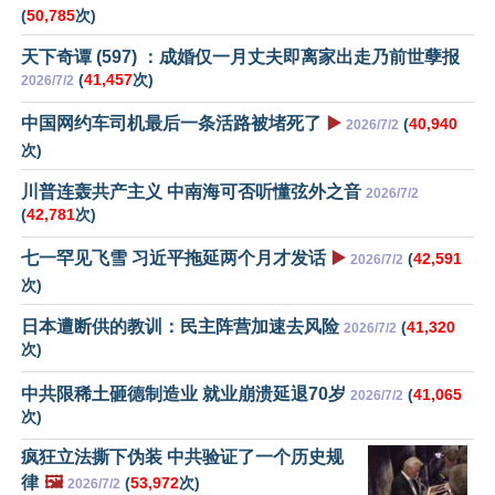
(
50,785
次)
天下奇谭 (597) ：成婚仅一月丈夫即离家出走乃前世孽报
(
41,457
次)
2026/7/2
中国网约车司机最后一条活路被堵死了
▶️
(
40,940
2026/7/2
次)
川普连轰共产主义 中南海可否听懂弦外之音
2026/7/2
(
42,781
次)
七一罕见飞雪 习近平拖延两个月才发话
▶️
(
42,591
2026/7/2
次)
日本遭断供的教训：民主阵营加速去风险
(
41,320
2026/7/2
次)
中共限稀土砸德制造业 就业崩溃延退70岁
(
41,065
2026/7/2
次)
疯狂立法撕下伪装 中共验证了一个历史规
律
🖼️
(
53,972
次)
2026/7/2