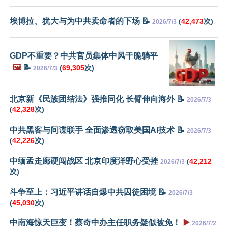
埃博拉、犹大与为中共卖命者的下场 📝
(
42,473
次)
2026/7/3
GDP不重要？中共官员集体中风干脆躺平
🖼️
📝
(
69,305
次)
2026/7/3
北京新《民族团结法》强推同化 长臂伸向海外 📝
2026/7/3
(
42,328
次)
中共黑客与间谍联手 全面渗透窃取美国AI技术 📝
2026/7/3
(
42,226
次)
中缅孟走廊硬闯战区 北京印度洋野心受挫
(
42,212
2026/7/3
次)
斗争至上：习近平讲话自爆中共囚徒困境 📝
2026/7/3
(
45,030
次)
中南海惊天巨变！蔡奇中办主任职务疑似被免！
▶️
2026/7/2