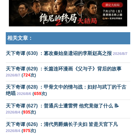
相关文章：
天下奇谭 (630) ：篡改秦始皇遗诏的李斯赵高之报
2026/8/7
天下奇谭 (629) ：长篇连环漫画《父与子》背后的故事
(
724
次)
2026/8/7
天下奇谭 (628) ：甲骨文中的情与战：妇好与武丁的千古
绝唱
(
659
次)
2026/8/6
天下奇谭 (627) ：普通兵士遭雷劈 他究竟做了什么 📝
(
935
次)
2026/8/4
天下奇谭 (626) ：清代男爵嫡长子夫妇 皆是天官下凡
(
975
次)
2026/8/4