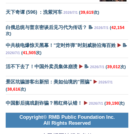
天下奇谭 (596) ：洗紫河车
(
39,619
次)
2026/7/1
白俄总统与普京密谈后见习代为传话？ 📝
(
42,154
2026/7/1
次)
中共核电爆惊天黑幕！“定时炸弹”时刻威胁沿海百姓
▶️
📝
(
41,505
次)
2026/7/1
活不下去了！中国外卖员集体崩溃
▶️
📝
(
39,012
次)
2026/7/1
景区坑骗游客出新招：美如仙境的“照骗”
▶️
2026/7/1
(
38,616
次)
中国影后搞戏剧诈骗？韩红终认错！
▶️
(
39,190
次)
2026/7/1
Copyright© RMB Public Foundation Inc.
All Rights Reserved