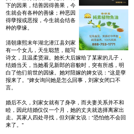
下的因果，结善因得善果，今
生就会有各种的善缘；种恶因
得孽报或恶报，今生就会结各
种的孽缘。

清朝康熙末年湖北潜江县刘家
有一个女儿，天生聪慧，能写
诗文，且温柔贤淑。她长大后嫁给了某家的儿子，
结婚当天，当她看见新郎的容貌时，突有所感，明
白了他们前世的因缘。她对陪嫁的婢女说：“这是孽
报来了。”婢女询问她是怎么回事，刘家女闭口不
言。

婚后不久，刘家女就有了身孕，而夫妻关系并不和
睦，因此结婚仅仅一个月，她的丈夫就选择离家出
走。其家人四处寻找，但刘家女说：“恐怕他不会回
来了。”
