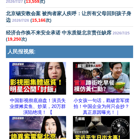
(
13,559
次)
2026/7/27
北京锡安教会案 被拘者家人疾呼：让所有父母回到孩子身
边
(
15,166
次)
2026/7/26
经济合作换不来安全承诺 中东质疑北京责任缺席
2026/7/25
(
19,250
次)
人民报视频:
中国影视彻底崩盘！演员失
小女孩一句话，戳破雷军摆
业摆摊卖鱼、炒菜，20万群
拍！中国企业为何只会抄？
演陷绝境！ 【
真正原因曝光！｜