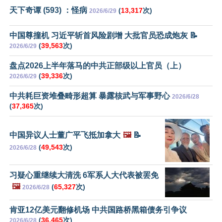
天下奇谭 (593) ：怪病
(
13,317
次)
2026/6/29
中国尊撞机 习近平斩首风险剧增 大批官员恐成炮灰 📝
(
39,563
次)
2026/6/29
盘点2026上半年落马的中共正部级以上官员（上）
(
39,336
次)
2026/6/29
中共耗巨资堆叠畸形超算 暴露核武与军事野心
2026/6/28
(
37,365
次)
中国异议人士董广平飞抵加拿大
🖼️
📝
(
49,543
次)
2026/6/28
习疑心重继续大清洗 6军系人大代表被罢免
🖼️
(
65,327
次)
2026/6/28
肯亚12亿美元翻修机场 中共国路桥黑箱债务引争议
(
36,465
次)
2026/6/28