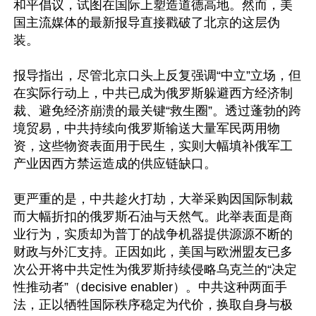
和平倡议，试图在国际上塑造道德高地。然而，美
国主流媒体的最新报导直接戳破了北京的这层伪
装。

报导指出，尽管北京口头上反复强调“中立”立场，但
在实际行动上，中共已成为俄罗斯躲避西方经济制
裁、避免经济崩溃的最关键“救生圈”。透过蓬勃的跨
境贸易，中共持续向俄罗斯输送大量军民两用物
资，这些物资表面用于民生，实则大幅填补俄军工
产业因西方禁运造成的供应链缺口。

更严重的是，中共趁火打劫，大举采购因国际制裁
而大幅折扣的俄罗斯石油与天然气。此举表面是商
业行为，实质却为普丁的战争机器提供源源不断的
财政与外汇支持。正因如此，美国与欧洲盟友已多
次公开将中共定性为俄罗斯持续侵略乌克兰的“决定
性推动者”（decisive enabler）。中共这种两面手
法，正以牺牲国际秩序稳定为代价，换取自身与极