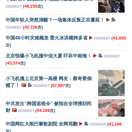
(
48,230
次)
2026/6/27
中国年轻人突然清醒？一场集体反叛正在蔓延！
▶️
📝
(
42,726
次)
2026/6/27
中国48小时灾难频发 雷火冰洪横跨多省
▶️
(
41,020
2026/6/27
次)
北京惊爆小飞机撞中信大厦 吓坏中南海！
▶️
📝
2026/6/27
(
43,374
次)
小飞机撞上北京第一高楼 网友：蔡奇要倒
楣了！
🖼️
📝
(
57,807
次)
2026/6/27
中共发出“跨国追税令” 被指在全球搜刮民
财
🖼️
(
54,209
次)
2026/6/27
中国网红大闹巴黎歌剧院 全网骂翻
▶️
📝
(
41,166
2026/6/26
次)