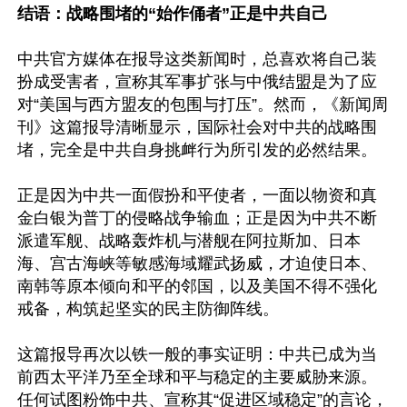
结语：战略围堵的“始作俑者”正是中共自己
中共官方媒体在报导这类新闻时，总喜欢将自己装
扮成受害者，宣称其军事扩张与中俄结盟是为了应
对“美国与西方盟友的包围与打压”。然而，《新闻周
刊》这篇报导清晰显示，国际社会对中共的战略围
堵，完全是中共自身挑衅行为所引发的必然结果。

正是因为中共一面假扮和平使者，一面以物资和真
金白银为普丁的侵略战争输血；正是因为中共不断
派遣军舰、战略轰炸机与潜舰在阿拉斯加、日本
海、宫古海峡等敏感海域耀武扬威，才迫使日本、
南韩等原本倾向和平的邻国，以及美国不得不强化
戒备，构筑起坚实的民主防御阵线。

这篇报导再次以铁一般的事实证明：中共已成为当
前西太平洋乃至全球和平与稳定的主要威胁来源。
任何试图粉饰中共、宣称其“促进区域稳定”的言论，