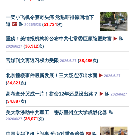
一架小飞机令蔡奇头痛 党魁吓得躲回地下
道
🖼️
📝
(
51,734
次)
2026/6/28
重磅！美情报机构将公布中共七常委巨额隐匿财富
▶️
📝
(
36,912
次)
2026/6/27
官媒刊文再透习权力受限
(
38,486
次)
2026/6/27
北京撞楼事件最新发展！三大疑点浮出水面
▶️
2026/6/27
(
34,821
次)
高考查分哭成一片！拼命12年还是没出路？
▶️
📝
2026/6/27
(
34,887
次)
美大学涉助中共军工 密苏里州立大学成孵化器 📝
(
35,071
次)
2026/6/27
中国大妈飞机上闹事 恐面对重金赔偿
🖼️
📝