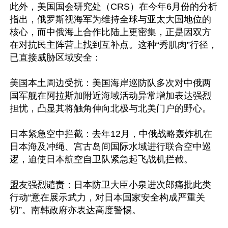
此外，美国国会研究处（CRS）在今年6月份的分析
指出，俄罗斯视海军为维持全球与亚太大国地位的
核心，而中俄海上合作比陆上更密集，正是因双方
在对抗民主阵营上找到互补点。这种“秀肌肉”行径，
已直接威胁区域安全：

美国本土周边受扰：美国海岸巡防队多次对中俄两
国军舰在阿拉斯加附近海域活动异常增加表达强烈
担忧，凸显其将触角伸向北极与北美门户的野心。

日本紧急空中拦截：去年12月，中俄战略轰炸机在
日本海及冲绳、宫古岛间国际水域进行联合空中巡
逻，迫使日本航空自卫队紧急起飞战机拦截。

盟友强烈谴责：日本防卫大臣小泉进次郎痛批此类
行动“意在展示武力，对日本国家安全构成严重关
切”。南韩政府亦表达高度警惕。
