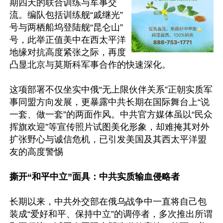
期四天的联合训练与军事交
流。编队包括训练舰“戚继光”
号与两栖船坞登陆舰“昆仑山”
号，此举正值美中在西太平洋
地缘对抗高度紧张之际，再度
凸显北京与莫斯科军事合作的快速深化。

这项部署不仅坐实中俄“无上限伙伴关系”正朝实质军
事同盟方向发展，更暴露中共长期在国际舞台上“说
一套、做一套”的两面作风。中共官方媒体虽以“民众
挥旗欢迎”等宣传照片试图美化形象，却难掩其对外
扩张野心与诚信危机，已引发美国及其西太平洋盟
友的高度警惕

撕开“和平中立”面具：中共实质输血侵略者
长期以来，中共外交部在俄乌战争中一直将自己包
装成“爱好和平、保持中立”的调停者，多次推出所谓