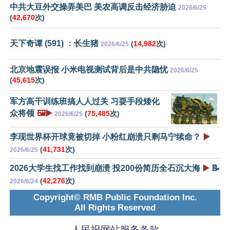
中共大豆外交操弄美巴 美农高调反击经济胁迫
2026/6/25
(
42,670
次)
天下奇谭 (591) ：长生猪
(
14,982
次)
2026/6/25
北京地震误报 小米电视测试背后是中共隐忧
2026/6/25
(
45,615
次)
军方高干训练班搞人人过关 习耍手段矮化
众将领
🖼️▶️
(
75,485
次)
2026/6/25
李现世界杯开球竟被切掉 小粉红崩溃只剩马宁续命？
▶️
(
41,731
次)
2026/6/25
2026大学生找工作找到崩溃 投200份简历全石沉大海
▶️
📝
(
42,276
次)
2026/6/24
Copyright© RMB Public Foundation Inc.
All Rights Reserved
人民报网站服务条款