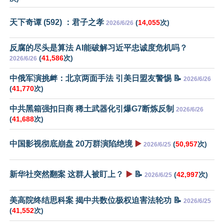
天下奇谭 (592) ：君子之孝
(
14,055
次)
2026/6/26
反腐的尽头是算法 AI能破解习近平忠诚度危机吗？
(
41,586
次)
2026/6/26
中俄军演挑衅：北京两面手法 引美日盟友警惕 📝
2026/6/26
(
41,770
次)
中共黑箱强扣日商 稀土武器化引爆G7断炼反制
2026/6/26
(
41,688
次)
中国影视彻底崩盘 20万群演陷绝境
▶️
(
50,957
次)
2026/6/25
新华社突然翻案 这群人被盯上？
▶️
📝
(
42,997
次)
2026/6/25
美高院终结思科案 揭中共数位极权迫害法轮功 📝
2026/6/25
(
41,552
次)