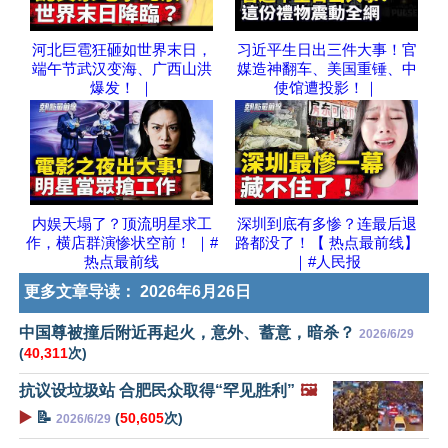
河北巨雹狂砸如世界末日，
习近平生日出三件大事！官
端午节武汉变海、广西山洪
媒造神翻车、美国重锤、中
爆发！ ｜
使馆遭投影！｜
内娱天塌了？顶流明星求工
深圳到底有多惨？连最后退
作，横店群演惨状空前！ ｜#
路都没了！【 热点最前线】
热点最前线
｜#人民报
更多文章导读：
2026年6月26日
中国尊被撞后附近再起火，意外、蓄意，暗杀？
2026/6/29
(
40,311
次)
抗议设垃圾站 合肥民众取得“罕见胜利”
🖼️
▶️
📝
(
50,605
次)
2026/6/29