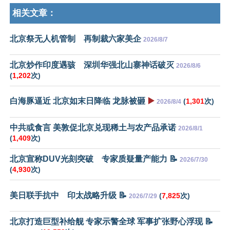
相关文章：
北京祭无人机管制 再制裁六家美企
2026/8/7
北京炒作印度遇骇 深圳华强北山寨神话破灭
2026/8/6
(
1,202
次)
白海豚逼近 北京如末日降临 龙脉被砸
▶️
(
1,301
次)
2026/8/4
中共或食言 美敦促北京兑现稀土与农产品承诺
2026/8/1
(
1,409
次)
北京宣称DUV光刻突破 专家质疑量产能力 📝
2026/7/30
(
4,930
次)
美日联手抗中 印太战略升级 📝
(
7,825
次)
2026/7/29
北京打造巨型补给舰 专家示警全球 军事扩张野心浮现 📝