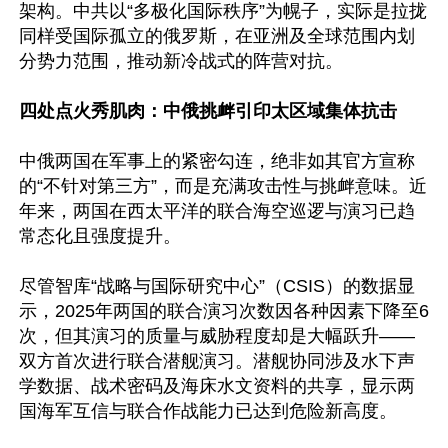
架构。中共以“多极化国际秩序”为幌子，实际是拉拢
同样受国际孤立的俄罗斯，在亚洲及全球范围内划
分势力范围，推动新冷战式的阵营对抗。

四处点火秀肌肉：中俄挑衅引印太区域集体抗击
中俄两国在军事上的紧密勾连，绝非如其官方宣称
的“不针对第三方”，而是充满攻击性与挑衅意味。近
年来，两国在西太平洋的联合海空巡逻与演习已趋
常态化且强度提升。

尽管智库“战略与国际研究中心”（CSIS）的数据显
示，2025年两国的联合演习次数因各种因素下降至6
次，但其演习的质量与威胁程度却是大幅跃升——
双方首次进行联合潜舰演习。潜舰协同涉及水下声
学数据、战术密码及海床水文资料的共享，显示两
国海军互信与联合作战能力已达到危险新高度。
