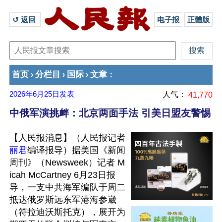
↺ 返回 
电子报
正體版
首页
分栏目
国际
文章
›
›
›
：
2026年6月25日
发表
人气：
41,770
中俄军演挑衅：北京两面手法 引美日盟友警惕
【人民报消息】（人民报记者
丽君
编译报导）据美国《新闻
周刊》（Newsweek）记者 M
icah McCartney 6月23日报
导，一支中共海军编队于周二
抵达俄罗斯远东军港海参崴
（符拉迪沃斯托克），展开为