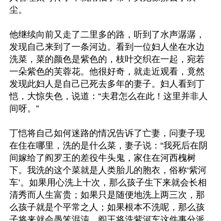
尘。

他继续向前又走了二里多的路，听到了水声潺潺，
发现自己来到了一条河边。看到一位妇人坐在水边
洗菜，菜的颜色是紫色的，枝叶交织在一起，宛若
一朵紫色的芙蓉花。他很好奇，就走近观看，竟然
发现此妇人是自己已死去多年的妻子。妇人看到丁
恺，大惊失色，说道：“夫君怎么在此！这里并非人
间呀。”

丁恺将自己如何迷路的情况告诉了亡妻，问妻子现
在住在哪里，洗的是什么菜，妻子说：“我死后在阴
间嫁给了阎罗王的差役牛头鬼，家住在河西槐树
下。我洗的这个菜就是人类胎儿的胞衣，俗称‘紫河
车’。如果用心洗上十次，那么孩子生下来就会长相
清秀而人生富贵；如果只是随便地洗上两三次，那
么孩子就是个平常之人；如果根本不洗呢，那么孩
子将来就会愚笨混沌。阎王将洗紫河车这件事分派