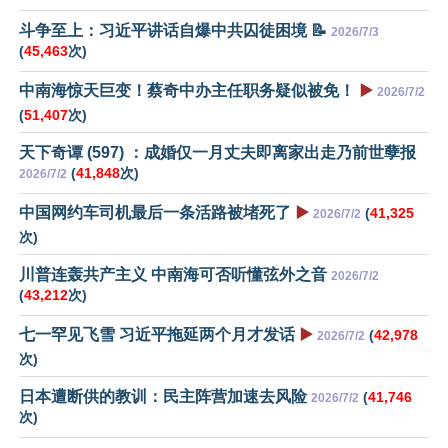
斗争至上：习近平讲话自爆中共囚徒困境 📝
2026/7/3
(
45,463
次)
中南海惊天巨变！蔡奇中办主任职务疑似被免！
▶️
2026/7/2
(
51,407
次)
天下奇谭 (597) ：成婚仅一月丈夫即离家出走乃前世孽报
(
41,848
次)
2026/7/2
中国网约车司机最后一条活路被堵死了
▶️
(
41,325
2026/7/2
次)
川普连轰共产主义 中南海可否听懂弦外之音
2026/7/2
(
43,212
次)
七一罕见飞雪 习近平拖延两个月才发话
▶️
(
42,978
2026/7/2
次)
日本遭断供的教训：民主阵营加速去风险
(
41,746
2026/7/2
次)