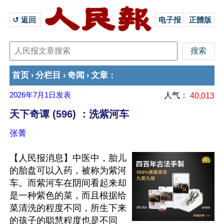
↺ 返回 
电子报
正體版
首页
分栏目
奇闻
文章
›
›
›
：
2026年7月1日
发表
人气：
40,013
天下奇谭 (596) ：洗紫河车
张菁
【人民报消息】中医中，胎儿
的胎盘可以入药，被称为紫河
车。而紫河车在阴间看起来却
是一种紫色的菜，而且根据给
菜清洗的程度不同，所生下来
的孩子的聪慧程度也是不同