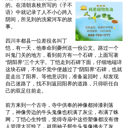
的。在清朝袁枚所写的《子不
语》中就记录了人不小心跨入
阴间，所见到的洗紫河车的故
事。

四川丰都县一位差役名叫丁
恺，有一天，他奉命到虁州送一份公文。路过一个
叫鬼门关的地方，看到前方有一个石碑，上面写著
“阴阳界”三个大字。丁恺走到石碑下面，仔细地端详
这块石碑，不知不觉中便越过了“阴阳界”石碑，也就
是走出了阳界。等他意识到，准备返回时，却发现
自己迷路了，找不到返回阳界的道路，只得听任自
己的双足往前走。

前方来到一个古寺，寺中供奉的神像都掉漆剥落
了，神像旁边的牛头鬼像也积满了灰尘，布满了蛛
网，丁恺心生怜惜，觉得寺庙中这些塑像都没有僧
人管理太可怜了，就用袖子帮牛头鬼像拂去了灰