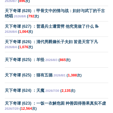
(
896
次)
2026/8/7
天下奇谭 (628) ：甲骨文中的情与战：妇好与武丁的千古
绝唱
(
792
次)
2026/8/6
天下奇谭 (627) ：普通兵士遭雷劈 他究竟做了什么 📝
(
1,064
次)
2026/8/4
天下奇谭 (626) ：清代男爵嫡长子夫妇 皆是天官下凡
(
1,076
次)
2026/8/4
天下奇谭 (625) ：羊怪
(
865
次)
2026/8/3
天下奇谭 (625) ：猫有五德
(
1,388
次)
2026/8/1
天下奇谭 (624) ：天魔
(
2,135
次)
2026/7/30
天下奇谭 (623) ：一饭一衣解危困 种善因得善果真实不虚
(
12,564
次)
2026/7/29