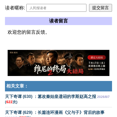
读者暱称:
读者留言
欢迎您的留言反馈。
相关文章：
天下奇谭 (630) ：篡改秦始皇遗诏的李斯赵高之报
2026/8/7
(
622
次)
天下奇谭 (629) ：长篇连环漫画《父与子》背后的故事