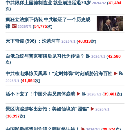
中共限稀土砸德制造业 就业崩溃延退70岁
(
41,494
2026/7/2
次)
疯狂立法撕下伪装 中共验证了一个历史规
律
🖼️
(
54,775
次)
2026/7/2
天下奇谭 (596) ：洗紫河车
(
40,013
次)
2026/7/1
白俄总统与普京密谈后见习代为传话？ 📝
(
42,580
2026/7/1
次)
中共核电爆惊天黑幕！“定时炸弹”时刻威胁沿海百姓
▶️
📝
(
41,894
次)
2026/7/1
活不下去了！中国外卖员集体崩溃
▶️
📝
(
39,401
次)
2026/7/1
景区坑骗游客出新招：美如仙境的“照骗”
▶️
2026/7/1
(
38,997
次)
中国影后搞戏剧诈骗？韩红终认错！
▶️
(
39,574
次)
2026/7/1