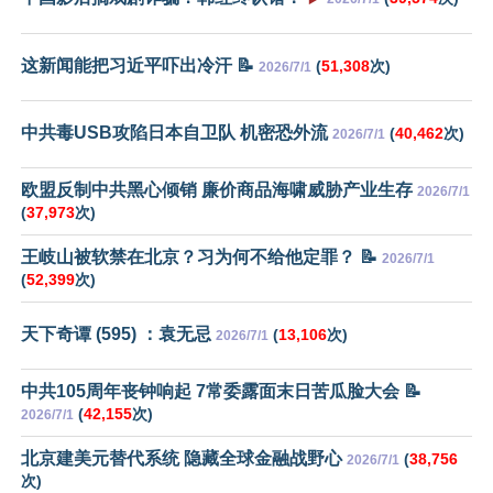
这新闻能把习近平吓出冷汗 📝
(
51,308
次)
2026/7/1
中共毒USB攻陷日本自卫队 机密恐外流
(
40,462
次)
2026/7/1
欧盟反制中共黑心倾销 廉价商品海啸威胁产业生存
2026/7/1
(
37,973
次)
王岐山被软禁在北京？习为何不给他定罪？ 📝
2026/7/1
(
52,399
次)
天下奇谭 (595) ：袁无忌
(
13,106
次)
2026/7/1
中共105周年丧钟响起 7常委露面末日苦瓜脸大会 📝
(
42,155
次)
2026/7/1
北京建美元替代系统 隐藏全球金融战野心
(
38,756
2026/7/1
次)