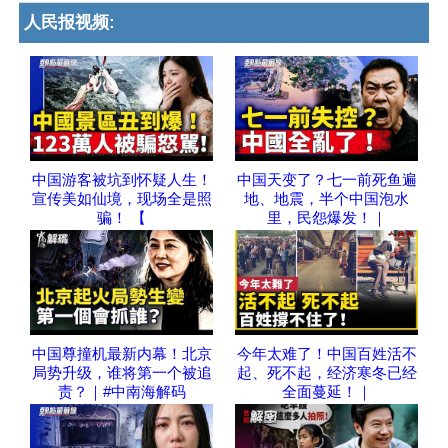
人民报视频:
中国游客被坑到怀疑人生！
中国天变了？七一前死鱼遍
宣传美如仙境，现场全是照
地、地震，半个中国泡水
骗！ 【
里，民怨爆发！｜
中国尊撞机最新内幕！北京
今年太难了！中国百姓活不
局势升级，谁将第一个被追
起、死不起，经济寒冬已经
责？｜#中南海解码
全面蔓延！｜