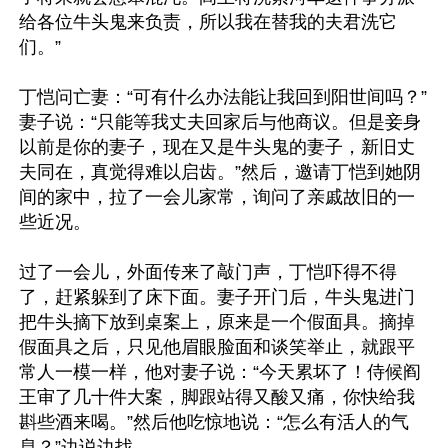
给各位牛头鬼来负责，所以我在替我的夫君洗它
们。”

丁恺问亡妻：“可有什么办法能让我回到阳世间吗？”
妻子说：“只能等我丈夫回家后与他商议。但是妾身
以前是你的妻子，现在又是牛头鬼的妻子，新旧丈
夫同在，真觉得难以启齿。”然后，邀请丁恺到她阴
间的家中，拉了一会儿家常，询问了亲戚故旧的一
些近况。

过了一会儿，外面传来了敲门声，丁恺吓得不得
了，赶紧躲到了床下面。妻子开门后，牛头鬼进门
把牛头摘下放到桌案上，原来是一个假面具。摘掉
假面具之后，只见他眉眼脸面和谈笑举止，就跟平
常人一模一样，他对妻子说：“今天累坏了！侍候阎
王审了几十件大案，脚跟站得又酸又痛，你快给我
斟些酒来喝。”然后他吃惊地说：“怎么有活人的气
息？”边说边找。
