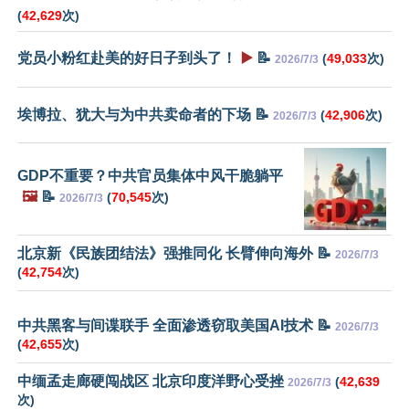
(
42,629
次)
党员小粉红赴美的好日子到头了！
▶️
📝
(
49,033
次)
2026/7/3
埃博拉、犹大与为中共卖命者的下场 📝
(
42,906
次)
2026/7/3
GDP不重要？中共官员集体中风干脆躺平
🖼️
📝
(
70,545
次)
2026/7/3
北京新《民族团结法》强推同化 长臂伸向海外 📝
2026/7/3
(
42,754
次)
中共黑客与间谍联手 全面渗透窃取美国AI技术 📝
2026/7/3
(
42,655
次)
中缅孟走廊硬闯战区 北京印度洋野心受挫
(
42,639
2026/7/3
次)