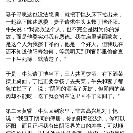
妻子寻思这也没法隐瞒，就把丁恺从床下拉出来，
一起跪下陈述原委，妻子请求牛头鬼救丁恺还阳。
牛头说：“我要救这个人，也不完全是因为你的缘
故，而是他委实对我有恩德。我在庙里满面蒙灰，
是这个人为我擦干净的，他是一个好人。但我现在
还不知道他阳寿如何，等我明天到判官那里偷偷查
一下生死簿，就清楚了。”

于是，牛头请丁恺坐下，三人共同饮酒。有下酒菜
摆上桌面，丁恺正要拿筷子去夹菜，牛头和妻子都
急忙拦下了，说：“阴间的酒喝了无妨，但阴间的菜
肉却不能吃，吃了就会留在这里回不了阳间了。”

第二天黄昏，牛头回到家里，非常高兴地对丁恺
说：“我查了阴间的簿册，你的阳寿还没到，你可以
还阳。而且正巧我有出阴阳界关口的差事，可以顺