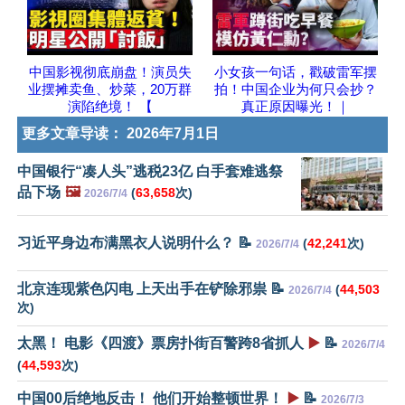
中国影视彻底崩盘！演员失
小女孩一句话，戳破雷军摆
业摆摊卖鱼、炒菜，20万群
拍！中国企业为何只会抄？
演陷绝境！ 【
真正原因曝光！｜
更多文章导读：
2026年7月1日
中国银行“凑人头”逃税23亿 白手套难逃祭
品下场
🖼️
(
63,658
次)
2026/7/4
习近平身边布满黑衣人说明什么？ 📝
(
42,241
次)
2026/7/4
北京连现紫色闪电 上天出手在铲除邪祟 📝
(
44,503
2026/7/4
次)
太黑！ 电影《四渡》票房扑街百警跨8省抓人
▶️
📝
2026/7/4
(
44,593
次)
中国00后绝地反击！ 他们开始整顿世界！
▶️
📝
2026/7/3