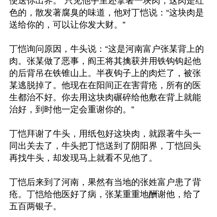
便送你出界。”只见他手里还拿著一块肉，这肉是红
色的，散发著腐臭的味道，他对丁恺说：“这块肉是
送给你的，可以让你发大财。”

丁恺询问原因，牛头说：“这是河南富户张某背上的
肉。张某做了恶事，阎王将其擒获并用铁钩钩起他
的后背吊在铁锥山上。半夜钩子上的肉烂了，被张
某逃脱掉了。他现在在阳间正在害背疮，所有的医
生都治不好。你去用这块肉碾碎给他敷在背上就能
治好，到时他一定会重谢你的。”

丁恺拜谢了牛头，用纸包好这块肉，就跟著牛头一
同出关去了，牛头把丁恺送到了阴阳界，丁恺回头
再找牛头，却发现马上就看不见他了。

丁恺后来到了河南，果然有当地的张姓富户患了背
疮。丁恺给他医好了病，张某重重地酬谢他，给了
五百两银子。
