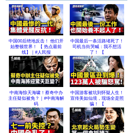
中国00后绝地反击！ 他们开
中国最后一条活路堵死了！
始整顿世界！ 【 热点最前
司机当街哭喊：我不想活
线】｜#人民报
了！ 【
中南海惊天海啸！蔡奇中办
中国游客被坑到怀疑人生！
主任疑似被免？｜#中南海解
宣传美如仙境，现场全是照
码
骗！ 【