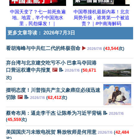
中国天变了？七一前死鱼遍
中国尊撞机最新内幕！北京
地、地震，半个中国泡水
局势升级，谁将第一个被追
里，民怨爆发！｜
责？｜#中南海解码
更多文章导读：
2026年7月3日
看胡海峰与中共红二代的终极宿命
▶️
(
43,544
次)
2026/7/6
弃台湾与北京建交吃亏不小 巴拿马夺回港
口营运权遭中共报复
🖼️
📝
(
50,671
2026/7/6
次)
摆明态度！川普指共产主义象癌症必须迅速
切除
🖼️
📝
(
62,412
次)
2026/7/6
蔡奇布局：逼走李干杰 让陈希为习近平背锅 📝
2026/7/6
(
45,559
次)
美国国庆习未致电祝贺 释放牧师是何用意
(
42,484
2026/7/6
次)