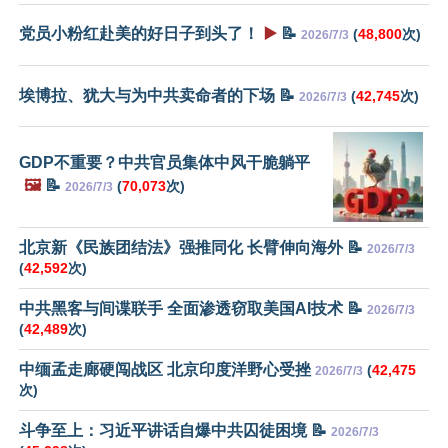
党员小粉红赴美的好日子到头了！
▶️
📝
(
48,800
次)
2026/7/3
埃博拉、犹大与为中共卖命者的下场 📝
(
42,745
次)
2026/7/3
GDP不重要？中共官员集体中风干脆躺平
🖼️
📝
(
70,073
次)
2026/7/3
北京新《民族团结法》强推同化 长臂伸向海外 📝
2026/7/3
(
42,592
次)
中共黑客与间谍联手 全面渗透窃取美国AI技术 📝
2026/7/3
(
42,489
次)
中缅孟走廊硬闯战区 北京印度洋野心受挫
(
42,475
2026/7/3
次)
斗争至上：习近平讲话自爆中共囚徒困境 📝
2026/7/3