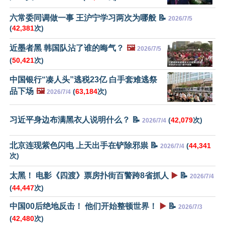
六常委同调做一事 王沪宁学习两次为哪般 📝
2026/7/5
(
42,381
次)
近墨者黑 韩国队沾了谁的晦气？
🖼️
2026/7/5
(
50,421
次)
中国银行“凑人头”逃税23亿 白手套难逃祭
品下场
🖼️
(
63,184
次)
2026/7/4
习近平身边布满黑衣人说明什么？ 📝
(
42,079
次)
2026/7/4
北京连现紫色闪电 上天出手在铲除邪祟 📝
(
44,341
2026/7/4
次)
太黑！ 电影《四渡》票房扑街百警跨8省抓人
▶️
📝
2026/7/4
(
44,447
次)
中国00后绝地反击！ 他们开始整顿世界！
▶️
📝
2026/7/3
(
42,480
次)