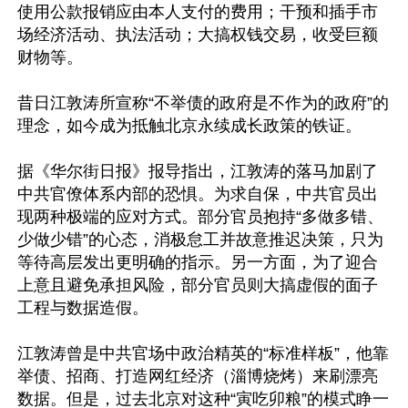
使用公款报销应由本人支付的费用；干预和插手市
场经济活动、执法活动；大搞权钱交易，收受巨额
财物等。

昔日江敦涛所宣称“不举债的政府是不作为的政府”的
理念，如今成为抵触北京永续成长政策的铁证。

据《华尔街日报》报导指出，江敦涛的落马加剧了
中共官僚体系内部的恐惧。为求自保，中共官员出
现两种极端的应对方式。部分官员抱持“多做多错、
少做少错”的心态，消极怠工并故意推迟决策，只为
等待高层发出更明确的指示。另一方面，为了迎合
上意且避免承担风险，部分官员则大搞虚假的面子
工程与数据造假。 

江敦涛曾是中共官场中政治精英的“标准样板”，他靠
举债、招商、打造网红经济（淄博烧烤）来刷漂亮
数据。但是，过去北京对这种“寅吃卯粮”的模式睁一