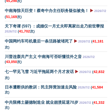
(
45,298
次)
中南海惊天巨变！蔡奇中办主任职务疑似被免！
▶️
2026/7/2
(
51,169
次)
天下奇谭 (597) ：成婚仅一月丈夫即离家出走乃前世孽报
(
41,702
次)
2026/7/2
中国网约车司机最后一条活路被堵死了
▶️
(
41,181
2026/7/2
次)
川普连轰共产主义 中南海可否听懂弦外之音
2026/7/2
(
43,050
次)
七一罕见飞雪 习近平拖延两个月才发话
▶️
(
42,832
2026/7/2
次)
日本遭断供的教训：民主阵营加速去风险
(
41,584
2026/7/2
次)
中共限稀土砸德制造业 就业崩溃延退70岁
(
41,332
2026/7/2
次)