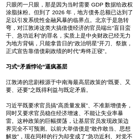
只眼闭一只眼，那是因为当时需要 GDP 数据给政权
涂脂抹粉。但到了 2026 年，地方债务总额已达到了
足以引发系统性金融风暴的临界点。北京于是急转
弯，对江敦涛这类大搞借债经济的官员端出“盲目蛮
干、急功近利”的罪名，实质上是中央财政已经无力
为地方背锅，只能拿昔日的“政治明星”开刀、祭旗，
正式宣告靠借债刷政绩的时代“寿终正寝”。

习式“矛盾悖论”逼疯基层
江敦涛的悲剧根源于中南海最高层政策的“既要、又
要、还要”之既得利益与既定矛盾。

习近平既要求官员搞“高质量发展”、不准新增债务，
同时又要求官员稳住经济增速、不能让失业率暴
雷。这种政策的巨幅摆荡，让基层官员发现政策边
界完全不可预测。以前大举借债是“敢作敢当、思想
解放”，现在同样的行为却变成了“急功近利、对党不