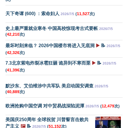
天下奇谭 (600) ：索命妇人
(
11,527
次)
2026/7/5
史上最严重就业寒冬 中国高校惊现考古式要帐
2026/7/5
(
42,210
次)
最坏时刻来临？ 2026中国楼市将进入无底洞
▶️
📝
2026/7/5
(
42,326
次)
7.3北京紫电炸裂冰雹狂砸 诡异到不寒而栗
▶️
📝
2026/7/5
(
41,396
次)
默沙东、艾伯维涉中共军队 美启动国安调查
2026/7/5
(
40,889
次)
欧洲抢购中国空调 对中贸易战深陷泥潭
(
12,479
次)
2026/7/5
美国庆250周年 全球祝贺 川普誓言击败共
产主义
🖼️
📝
(
51,152
次)
2026/7/5