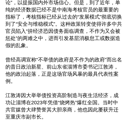
论”，以提振国内外市场信心。但是，到了近年，单
纯的经济数据已经不是中南海考核官员的最重要的
指标了，考核指标已经从过去的“发展模式”彻底切换
到了“安全与维稳模式”。这种政策转变使得许多中共
官员陷入“拚经济恐因债务面临调查，不作为又会被
惩处”的两难之中，进而引发基层消极怠工或数据造
假的乱象。

曾经高调宣称“不举债的政府是不作为的政府”而出名
的昔日政治新星、前山东省淄博市委书记江敦涛，
他的政治起落，正是这场官场风暴的最具代表性案
例。

江敦涛因大举举债投资高阶制造与夜生活经济，成
功让淄博在2023年凭借“烧烤热”爆红全国。当时中
共官媒曾大肆赞誉其大胆亲商，他也因此屡获升迁
至重庆市副市长。
