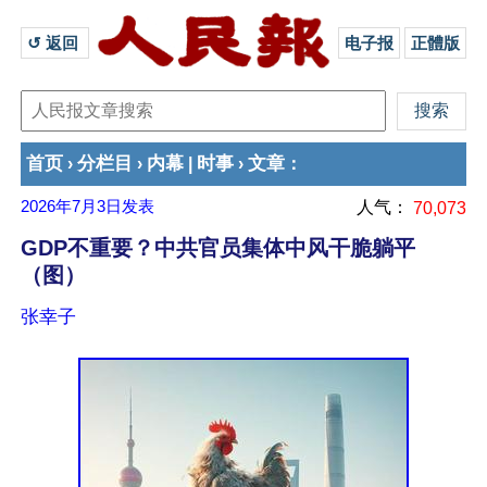
↺ 返回 
电子报
正體版
首页
分栏目
内幕
时事
文章
›
›
|
›
：
2026年7月3日
发表
人气：
70,073
GDP不重要？中共官员集体中风干脆躺平
（图）
张幸子