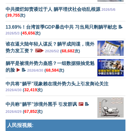
中共摆烂卸责诿过于人 躺平埋伏社会动乱根源
2026/5/6
(
39,755
次)
13.69%！台湾首季GDP暴击中共 习当局只剩躺平献忠 📝
(
45,656
次)
2026/5/3
谁在逼大陆年轻人谋反？躺平成间谍，境外
势力发工资？
🖼️▶️
(
68,682
次)
2026/5/2
躺平是被境外势力蛊惑？一组数据狠抽党魁
的脸
▶️
📝
(
68,584
次)
2026/4/30
中共将“躺平”现象赖在境外势力头上引发舆论关注
(
32,419
次)
2026/4/30
中共称“躺平”涉境外黑手 引发群讽
🖼️
📝
(
67,852
次)
2026/4/29
人民报视频: