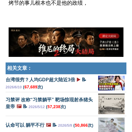
烤节的事儿根本也不是他的政绩，
相关文章：
台湾很穷？人均GDP超大陆近3倍
▶️
📝
(
67,689
次)
2026/6/10
习禁评 改称“习禁躺平” 靶场惊现射杀猪头
皇帝
🖼️
📝
(
57,238
次)
2026/5/12
认命可以 躺平不行
🖼️
📝
(
50,866
次)
2026/5/9