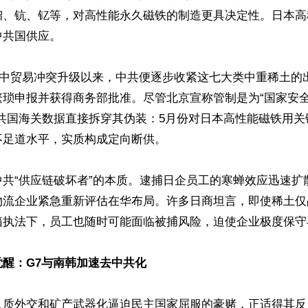
镏、钪、钇等，对高性能永久磁铁的制造更具决定性。日本高
共国供应。

月美中贸易冲突升级以来，中共便逐步收紧这七大类中重稀土的
琐申报并获得商务部批准。尽管北京宣称管制是为“国家安全
中共国海关数据直接拆穿其伪装：5月份对日本高性能磁铁用关
足道水平，实质构成定向断供。

中共“供应链破坏者”的本质。逮捕日企员工的寒蝉效应迅速扩
物流企业紧急重新评估在华布局。许多日商坦言，即使稀土仅
箱执法下，员工也随时可能面临被捕风险，迫使企业极度保守与
醒：G7与南韩加速去中共化
人质外交和矿产武器化逼迫民主国家屈服的豪赌，正适得其反