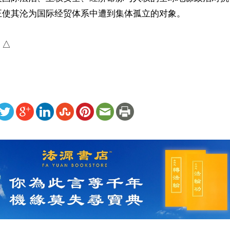
使其沦为国际经贸体系中遭到集体孤立的对象。

）△
ww.renminbao.com/rmb/articles/2026/6/26/95655.html