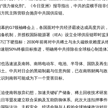
的“强力催化剂”。《今日亚洲》报导指出，中共的蛮横手段非
方民主阵营联合抛弃中共国供应链。

闭幕的G7领袖峰会上，各国面对中共经济霸凌达成高度共识
备机制，并授权国际能源署（IEA）设立全球供应链即时监
7订下硬指标：2030年前将对中共稀土与永久磁铁依赖度从
加速朝50%终极目标推进，明确将中共排除在全球核心制造体
啸也迅速波及南韩。南韩电动车、电池、半导体、国防及再生
稀土。中共对日企的黑箱制裁与任意拘留，已在南韩财阀与政
识到南韩可能成为下一个受害目标。

正迫使南韩放弃幻想，加速关键矿产储备、稀土回收技术研发
美日等盟友建立联合采购及互助防御体系。此次大连扣押事件
关国际法治、主权安全、经济命脉与人权的全球地缘政治对抗