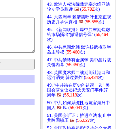
43. 欧洲人权法院裁定塞尔维亚法
轮功学员胜诉
🖼️
(
55,782
次)
44. 六四周年 赖清德呼吁北京正视
历史并承认真相
🖼️
(
55,555
次)
45. 《新闻联播》爆中共末期焦虑
给市场播出“撤退信号弹” (
55,464
次)
46. 中共急固北韩 默许核武换取半
岛主导权 (
55,460
次)
47. 中共禁稀有金属镓 美中晶片战
关键内幕 (
55,450
次)
48. 英国魔术师二战期间让港口和
运河消失 躲过轰炸 (
55,434
次)
49. “中共站在历史的错误一边” 美
国会两党议员纪念天安门事件37
周年
🖼️
(
55,118
次)
50. 中共如何系统性地坑害海外中
国人
🖼️
📝 (
55,041
次)
51. 美国会听证：推进立法 制止中
共跨国镇压
🖼️
(
55,027
次)
52. 全国政协委员称“坚持外交大权