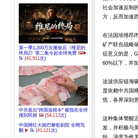
社会加速反制
方，反而加速西
在法国埃维昂
矿产联合战略储
第一季1,200万次播放后《维尼的
终局2》第二集今起全球免费
🖼️▶️
征意义的是，G
📝 (
41,911
次)
60%以下，并
这波供应链海
度依赖中共国
慌，各界深刻意
中共发出“跨国追税令” 被指在全球
搜刮民财
🖼️
(
54,117
次)
这种集体警醒
中国网红大闹巴黎歌剧院 全网骂
发，并积极与
翻
▶️
📝 (
41,121
次)
纷，演变为攸