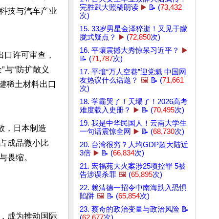
完胜武大照稿朗读
▶️
📝 (
73,432
科技与汽车产业
次)
15. 33岁男星金泽猝逝！又见于朦
胧式疑点？
▶️
(
72,850
次)
16. 平壤震撼大秀惊呆习近平？
▶️
出口许可审查，
📝 (
71,787
次)
”与“防扩散义
17. 平壤“万人空巷”迎党魁 中国网
友热议什么话题？
🖼️
📝 (
71,661
键稀土材料出口
次)
18. 学霸哭了！天塌了！2026高考
难度载入史册？
▶️
📝 (
70,495
次)
19. 我是中华民国人！云南大学生
散，日本制造
一句话震惊全网
▶️
📝 (
68,730
次)
占成品微小比
20. 台湾很穷？人均GDP超大陆近
3倍
▶️
📝 (
66,834
次)
畏缩。

21. 宏福苑大火案涉25项控罪 5被
告涉误杀罪
🖼️
(
65,895
次)
22. 赖清德一招令中南海跌入恐惧
陷阱
🖼️
📝 (
65,854
次)
23. 蔡奇的政治变量与政治风险 📝
，成为推动国际
(
62,677
次)