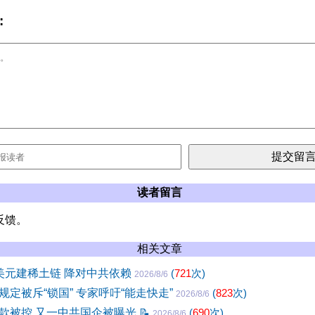
:
读者留言
反馈。
相关文章
美元建稀土链 降对中共依赖
(
721
次)
2026/8/6
定被斥“锁国” 专家呼吁“能走快走”
(
823
次)
2026/8/6
款被控 又一中共国企被曝光
📝
(
690
次)
2026/8/6