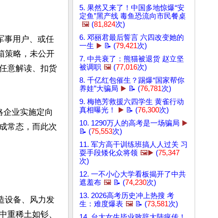
5. 果然又来了！中国多地惊爆“安
定鱼”黑产线 毒鱼恐流向市民餐桌
🖼️
(
81,824
次)
6. 邓丽君最后誓言 六四改变她的
军事用户、或任
一生
▶️
📝 (
79,421
次)
箱策略，未公开
7. 中共衰了：熊猫被退货 赵立坚
被调职
🖼️
(
77,016
次)
任意解读、扣货
8. 千亿红包催生？踢爆“国家帮你
养娃”大骗局
▶️
📝 (
76,781
次)
9. 梅艳芳救援六四学生 黄雀行动
真相曝光！
▶️
📝 (
76,300
次)
略企业实施定向
10. 1290万人的高考是一场骗局
▶️
成常态，而此次
📝 (
75,553
次)
11. 军方高干训练班搞人人过关 习
耍手段矮化众将领
🖼️▶️
(
75,347
次)
12. 一不小心大学看板揭开了中共
遮羞布
🖼️
📝 (
74,230
次)
13. 2026高考历史冲上热搜 考
造设备、风力发
生：难度爆表
🖼️
📝 (
73,581
次)
中重稀土如钐、
14. 台大女生毕业致辞大陆疯传！