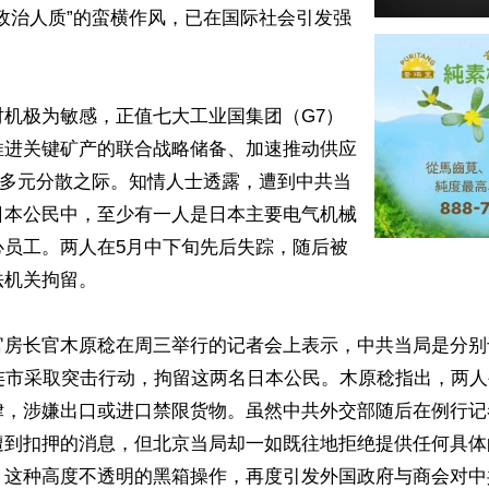
政治人质”的蛮横作风，已在国际社会引发强
时机极为敏感，正值七大工业国集团（G7）
推进关键矿产的联合战略储备、加速推动供应
与多元分散之际。知情人士透露，遭到中共当
日本公民中，至少有一人是日本主要电气机械
心员工。两人在5月中下旬先后失踪，随后被
机关拘留。

房长官木原稔在周三举行的记者会上表示，中共当局是分别于
大连市采取突击行动，拘留这两名日本公民。木原稔指出，两
律，涉嫌出口或进口禁限货物。虽然中共外交部随后在例行记
遭到扣押的消息，但北京当局却一如既往地拒绝提供任何具体
，这种高度不透明的黑箱操作，再度引发外国政府与商会对中