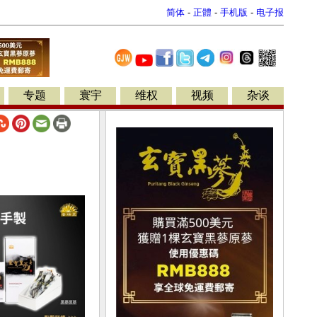
简体
-
正體
-
手机版
-
电子报
专题
寰宇
维权
视频
杂谈