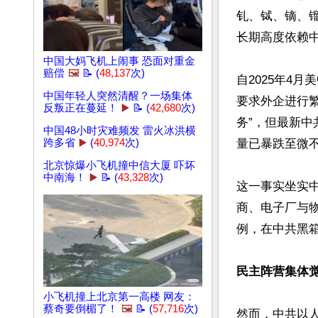
钆、铽、镝、
长期高度依赖中
中国大妈飞机上闹事 恐面对重金
赔偿
🖼️
📝 (
48,137
次)
自2025年4
中国年轻人突然清醒？一场集体
要求外企进行繁
反叛正在蔓延！
▶️
📝 (
42,680
次)
务”，但最新
中国48小时灾难频发 雷火冰洪横
跨多省
▶️
(
40,974
次)
量已暴跌至微不
北京惊爆小飞机撞中信大厦 吓坏
中南海！
▶️
📝 (
43,328
次)
这一事实坐实
商、电子厂与
例，在中共黑
民主阵营集体觉
小飞机撞上北京第一高楼 网友：
蔡奇要倒楣了！
🖼️
📝 (
57,716
次)
然而，中共以