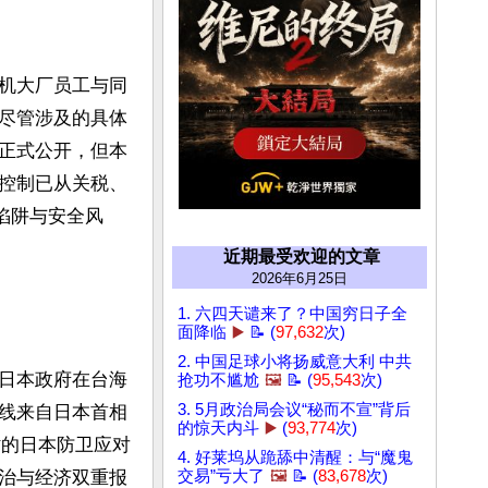
机大厂员工与同
尽管涉及的具体
正式公开，但本
控制已从关税、
陷阱与安全风
近期最受欢迎的文章
2026年6月25日
1. 六四天谴来了？中国穷日子全
面降临
▶️
📝 (
97,632
次)
2. 中国足球小将扬威意大利 中共
日本政府在台海
抢功不尴尬
🖼️
📝 (
95,543
次)
3. 5月政治局会议“秘而不宣”背后
线来自日本首相
的惊天内斗
▶️
(
93,774
次)
时的日本防卫应对
4. 好莱坞从跪舔中清醒：与“魔鬼
治与经济双重报
交易”亏大了
🖼️
📝 (
83,678
次)