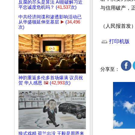
反腐的尽头是算法 AI能破解习近
平忠诚度危机吗？ (
41,537
次)
与信用破产，正
中共经济间谍和渗透影响活动已
从华盛顿延伸至基层
▶️
(
34,496
（人民报首发
次)
文章网址: http://w
打印机版
分享至：
神韵重返多伦多首场爆满 议员祝
贺 华人感恩
🖼️
(
42,993
次)
狼式戏精 荷兰出没 王毅是周恩来