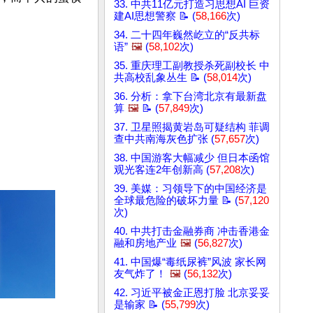
33. 中共11亿元打造习思想AI 巨资
建AI思想警察 📝 (
58,166
次)
34. 二十四年巍然屹立的“反共标
语”
🖼️
(
58,102
次)
35. 重庆理工副教授杀死副校长 中
共高校乱象丛生 📝 (
58,014
次)
36. 分析：拿下台湾北京有最新盘
算
🖼️
📝 (
57,849
次)
37. 卫星照揭黄岩岛可疑结构 菲调
查中共南海灰色扩张 (
57,657
次)
38. 中国游客大幅减少 但日本函馆
观光客连2年创新高 (
57,208
次)
39. 美媒：习领导下的中国经济是
全球最危险的破坏力量 📝 (
57,120
次)
40. 中共打击金融券商 冲击香港金
融和房地产业
🖼️
(
56,827
次)
41. 中国爆“毒纸尿裤”风波 家长网
友气炸了！
🖼️
(
56,132
次)
42. 习近平被金正恩打脸 北京妥妥
是输家 📝 (
55,799
次)