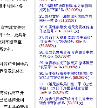
但未能恫吓各
24. “福建帮”涉腐被曝 军方最新画
报习被“下架” 📝 (
62,006
次)
25. 郑丽文的一厢情愿和国民党的
南柯一梦 📝 (
61,299
次)
26. 中国怪象频发 老天究竟在传递
，宣布建立关键
什么信号？
▶️
(
60,472
次)
测平台。更具象
27. 超百万人观看 南韩“最美新娘”
绝对垄断降至
用“天灭中共”装饰婚纱
🖼️▶️
📝
(
59,888
次)
系之外。

28. 美防长聚焦台海 专家警告中共
全球点火 (
59,793
次)
29. 当青春的光芒被磨灭 微博流行
能源产业同样高
“丧语录”
🖼️
📝 (
59,669
次)
界引发集体恐
30. 日本银行撤资中国转战印新 专
家指北京陷金融危机 (
59,087
次)
31. 《维尼的终局》第二季《红潮
将落》 19 日干净世界独家首播
与替代材料开
🖼️▶️
📝 (
59,047
次)
32. 操弄仇日弄巧成拙 中共逼出最
已超越商业纠
强台海守护者 📝 (
58,891
次)
，而中共的蛮横