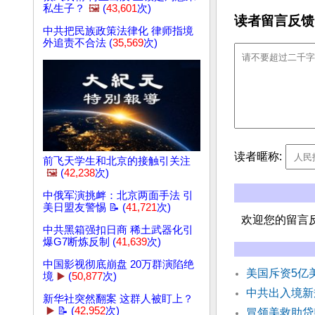
私生子？
🖼️
(
43,601
次)
读者留言反馈
中共把民族政策法律化 律师指境
外追责不合法 (
35,569
次)
读者暱称:
前飞天学生和北京的接触引关注
🖼️
(
42,238
次)
中俄军演挑衅：北京两面手法 引
美日盟友警惕 📝 (
41,721
次)
欢迎您的留言
中共黑箱强扣日商 稀土武器化引
爆G7断炼反制 (
41,639
次)
中国影视彻底崩盘 20万群演陷绝
美国斥资5亿
境
▶️
(
50,877
次)
中共出入境新规
新华社突然翻案 这群人被盯上？
▶️
📝 (
42,952
次)
冒领美救助贷