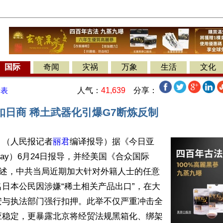
国际
奇闻
灾祸
万象
生活
文化
人气：
41,639
分享：
发表
扣日商 稀土武器化引爆G7断炼反制
】（人民报记者
丽君
编译报导）据《今日亚
Today）6月24日报导，并经美国《合众国际
转述，中共当局近期加大针对外籍人士的任意
日本公民因涉嫌“稀土相关产品出口”，在大
安与执法部门强行扣押。此举不仅严重冲击全
应稳定，更暴露北京将经贸法规黑箱化、绑架