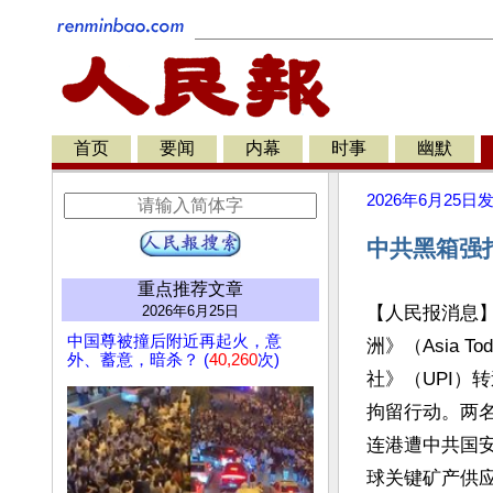
首页
要闻
内幕
时事
幽默
2026年6月25日
中共黑箱强
重点推荐文章
2026年6月25日
【人民报消息
中国尊被撞后附近再起火，意
洲》（Asia 
外、蓄意，暗杀？ (
40,260
次)
社》（UPI）
拘留行动。两名
连港遭中共国
球关键矿产供