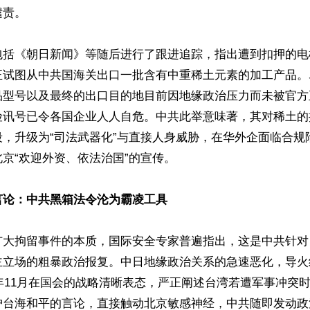
责。

包括《朝日新闻》等随后进行了跟进追踪，指出遭到扣押的电
正试图从中共国海关出口一批含有中重稀土元素的加工产品。
品型号以及最终的出口目的地目前因地缘政治压力而未被官方
险讯号已令各国企业人人自危。中共此举意味著，其对稀土的
段，升级为“司法武器化”与直接人身威胁，在华外企面临合规
京“欢迎外资、依法治国”的宣传。

言论：中共黑箱法令沦为霸凌工具
扩大拘留事件的本质，国际安全专家普遍指出，这是中共针对
主立场的粗暴政治报复。中日地缘政治关系的急速恶化，导火
5年11月在国会的战略清晰表态，严正阐述台湾若遭军事冲突
护台海和平的言论，直接触动北京敏感神经，中共随即发动政