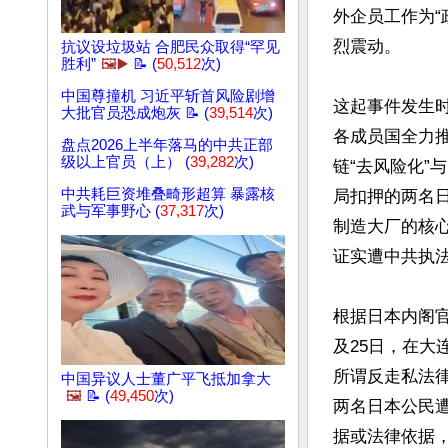
外企员工作为“
烈震动。

抗议设垃圾站 合肥民众取得“罕见
胜利”
🖼️▶️
📝 (
50,512
次)
中国尊撞机 习近平斩首风险剧增
这起事件发生
大批官员恐成炮灰 📝 (
39,514
次)
各成员国全力
盘点2026上半年落马的中共正部
级以上官员（上） (
39,282
次)
链“去风险化”
中共耗巨资堆叠畸形超算 暴露核
局扣押的两名
武与军事野心 (
37,317
次)
制造大厂的核
证实遭中共执法
根据日本内阁官
及25日，在
所谓反走私法
中国异议人士董广平飞抵加拿大
🖼️
📝 (
49,450
次)
两名日本公民
据或法律依据