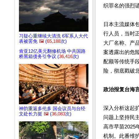
织罪名的强烈谴
日本主流媒体
行人员，当时
习疑心重继续大清洗 6军系人大代
表被罢免
🖼️
(
65,188
次)
大厂名称、产
肯亚12亿美元翻修机场 中共国路
案透露出的危
桥黑箱债务引争议 (
36,416
次)
配额等传统手
险，彻底戳破北
政治报复台海
深入分析这起
神韵重返多伦多 国会议员与台经
文处长力挺
🖼️
(
36,083
次)
问题上坚持民
高市早苗202
机制。此番维