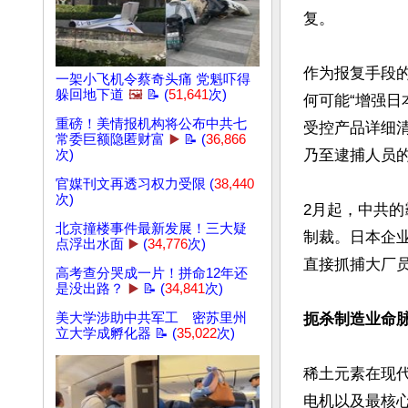
复。

作为报复手段的
一架小飞机令蔡奇头痛 党魁吓得
躲回地下道
🖼️
📝 (
51,641
次)
何可能“增强
重磅！美情报机构将公布中共七
受控产品详细
常委巨额隐匿财富
▶️
📝 (
36,866
乃至逮捕人员的
次)
官媒刊文再透习权力受限 (
38,440
次)
2月起，中共
北京撞楼事件最新发展！三大疑
制裁。日本企
点浮出水面
▶️
(
34,776
次)
直接抓捕大厂员
高考查分哭成一片！拼命12年还
是没出路？
▶️
📝 (
34,841
次)
美大学涉助中共军工 密苏里州
扼杀制造业命
立大学成孵化器 📝 (
35,022
次)
稀土元素在现
电机以及最核