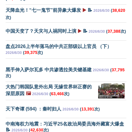
天降血光！“七一鬼节”前异象大爆发
▶️
📝
(
38,620
2026/6/30
次)
中国天变了？天灾与人祸同时上演
▶️
📝
(
37,388
次)
2026/6/30
盘点2026上半年落马的中共正部级以上官员 （下）
(
39,375
次)
2026/6/30
黑手伸入萨尔瓦多 中共渗透拉美关键基建
(
37,795
2026/6/30
次)
大热门韩国队意外出局 无缘世界杯正赛的
深层原因
🖼️
(
63,466
次)
2026/6/30
天下奇谭 (594) ：秦时妇人
(
13,391
次)
2026/6/30
中南海权力地震：习近平25名政治局委员海外藏富大爆盒
📝
(
42,630
次)
2026/6/30