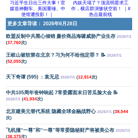
习近平生日出三件大事！官
内娱天塌了？顶流明星求工
媒造神翻车、美国重锤、中
作，横店群演惨状空前！ ｜#
使馆遭投影！｜
热点最前线
更多文章导读：
2026年6月28日
欧盟反制中共黑心倾销 廉价商品海啸威胁产业生存
2026/7/1
(
37,760
次)
王岐山被软禁在北京？习为何不给他定罪？ 📝
2026/7/1
(
52,055
次)
天下奇谭 (595) ：袁无忌
(
12,914
次)
2026/7/1
中共105周年丧钟响起 7常委露面末日苦瓜脸大会 📝
(
41,934
次)
2026/7/1
北京建美元替代系统 隐藏全球金融战野心
(
38,544
2026/7/1
次)
飞机撞“一尊”和“一尊”等常委隐秘财产将被美公布
2026/7/1
(
38,375
次)