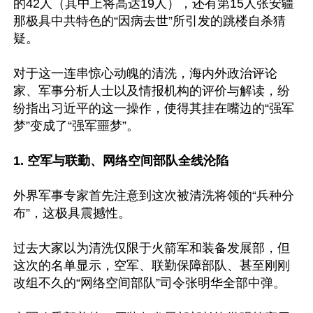
的42人（其中上将高达19人），还有第15人张安疆
那极具中共特色的“因病去世”所引发的跳楼自杀猜
疑。

对于这一连串惊心动魄的清洗，海内外政治评论
家、军事分析人士以及情报机构的评价与解读，纷
纷指出习近平的这一操作，使得其挂在嘴边的“强军
梦”变成了“强军噩梦”。

1. 空军与联勤、网络空间部队全线沦陷
外界军事专家首先注意到这次被清洗将领的“兵种分
布”，这极具震撼性。

过去大家以为清洗仅限于火箭军和装备发展部，但
这次的名单显示，空军、联勤保障部队、甚至刚刚
改组不久的“网络空间部队”司令张明华全部中弹。
