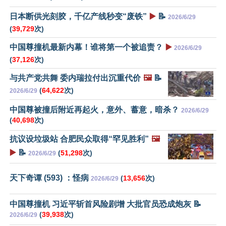
日本断供光刻胶，千亿产线秒变“废铁”
▶️
📝
2026/6/29
(
39,729
次)
中国尊撞机最新内幕！谁将第一个被追责？
▶️
2026/6/29
(
37,126
次)
与共产党共舞 委内瑞拉付出沉重代价
🖼️
📝
(
64,622
次)
2026/6/29
中国尊被撞后附近再起火，意外、蓄意，暗杀？
2026/6/29
(
40,698
次)
抗议设垃圾站 合肥民众取得“罕见胜利”
🖼️
▶️
📝
(
51,298
次)
2026/6/29
天下奇谭 (593) ：怪病
(
13,656
次)
2026/6/29
中国尊撞机 习近平斩首风险剧增 大批官员恐成炮灰 📝
(
39,938
次)
2026/6/29