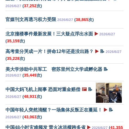
(
37,252
次)
2026/6/27
官媒刊文再透习权力受限
(
38,865
次)
2026/6/27
北京撞楼事件最新发展！三大疑点浮出水面
▶️
2026/6/27
(
35,159
次)
高考查分哭成一片！拼命12年还是没出路？
▶️
📝
2026/6/27
(
35,228
次)
美大学涉助中共军工 密苏里州立大学成孵化器 📝
(
35,449
次)
2026/6/27
中国大妈飞机上闹事 恐面对重金赔偿
🖼️
📝
(
48,931
次)
2026/6/27
中国年轻人突然清醒？一场集体反叛正在蔓延！
▶️
📝
(
43,063
次)
2026/6/27
中国48小时灾难频发 雷火冰洪横跨多省
▶️
(
41,355
2026/6/27