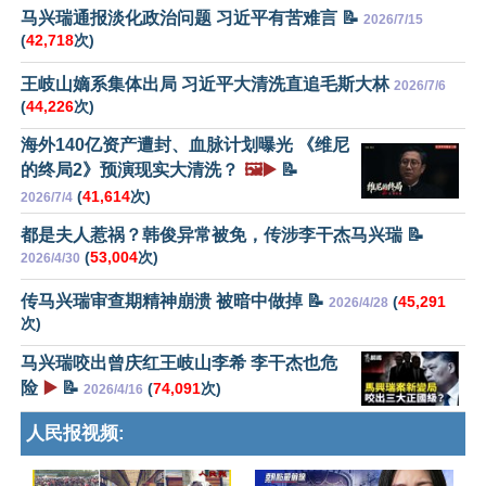
马兴瑞通报淡化政治问题 习近平有苦难言 📝
2026/7/15
(
42,718
次)
王岐山嫡系集体出局 习近平大清洗直追毛斯大林
2026/7/6
(
44,226
次)
海外140亿资产遭封、血脉计划曝光 《维尼
的终局2》预演现实大清洗？
🖼️▶️
📝
(
41,614
次)
2026/7/4
都是夫人惹祸？韩俊异常被免，传涉李干杰马兴瑞 📝
(
53,004
次)
2026/4/30
传马兴瑞审查期精神崩溃 被暗中做掉 📝
(
45,291
2026/4/28
次)
马兴瑞咬出曾庆红王岐山李希 李干杰也危
险
▶️
📝
(
74,091
次)
2026/4/16
人民报视频: