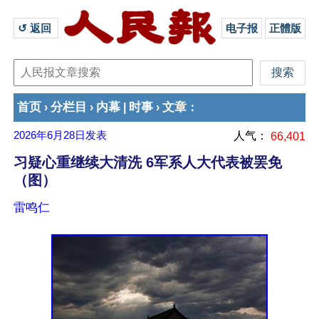
↺ 返回 
电子报
正體版
首页
分栏目
内幕
时事
文章
›
›
|
›
：
2026年6月28日
发表
人气：
66,401
习疑心重继续大清洗 6军系人大代表被罢免
（图）
雷鸣仁