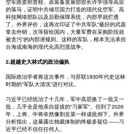
空军政委郭普校、原装备发展部部长许学强等高层
的落马，证明中共倾尽国力打造的现代化空军、高
科技网络部队以及后勤保障系统，内部早就烂透
了。外界评价，这再次印证了中共军队“最好的武器
拿去外销，次等留给国内，大量军费在采购阶段就
被贪污”的内部潜规则。这样的军队，根本无法承担
台海或南海的现代化高烈度战争。

2.超越史大林式的政治偏执
国际政治学者将这次事件，与苏联1930年代史达林
时期的“军队大清洗”进行对比。

习近平已经统治了十几年，军中高层换了一批又一
批，几乎全是他亲自提拔的“习家军”。但到了2026
年，上将、中将依然像割韭菜一样成批倒下。外界
分析指出，这暴露出独裁体制的终极多疑症——习
近平已经不信任任何人。
