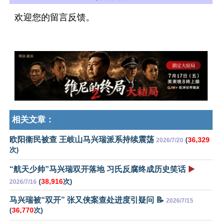
欢迎您的留言反馈。
相关文章：
欧阳衞民被查 王岐山马兴瑞派系持续震荡
(
36,329
2026/7/20
次)
“航天少帅”马兴瑞双开落地 习氏反腐终成历史笑话
▶️
(
38,916
次)
2026/7/16
马兴瑞被“双开” 张又侠案查处进度引疑问 📝
2026/7/15
(
36,770
次)