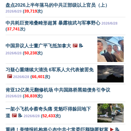
盘点2026上半年落马的中共正部级以上官员（上）
(
39,719
次)
2026/6/29
中共耗巨资堆叠畸形超算 暴露核武与军事野心
2026/6/28
(
37,741
次)
中国异议人士董广平飞抵加拿大
🖼️
📝
(
50,238
次)
2026/6/28
习疑心重继续大清洗 6军系人大代表被罢免
🖼️
(
66,401
次)
2026/6/28
肯亚12亿美元翻修机场 中共国路桥黑箱债务引争议
(
36,839
次)
2026/6/28
一架小飞机令蔡奇头痛 党魁吓得躲回地下
道
🖼️
📝
(
52,433
次)
2026/6/28
重磅！美情报机构将公布中共七常委巨额隐匿财富
▶️
📝