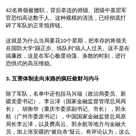
42名将领被撤职，背后牵连的师级、团级中基层军
官恐怕高达数千人。这种规模的清洗，已经彻底打
碎了军队的正常指挥链。

这就是为什么当局要花10个星期，把幸存的将领关
在国防大学“踢正步、练队列”搞人人过关。这不是在
搞廉政，这是在军心极度动荡、涣散的时刻，进行
恐惧式的高压维稳。

3. 互害体制走向末路的疯狂敛财与内斗
除了军队，名单中还包括马兴瑞（政治局委员、新
疆党委书记）、李云泽（国家金融监督管理总局局
长）、胡衡华（重庆市委原副书记、市长），郭永
航（广州市委原书记），中国国家金融监督总局原
局长李云泽，以及费高云、郭永航等地方与金融大
员，加上张安疆的“被自杀”疑云。有评论认为，这么