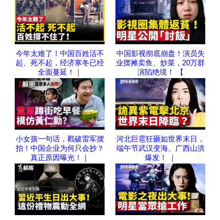
今年太难了！中国百姓活不
中国影视彻底崩盘！演员失
起、死不起，经济寒冬已经
业摆摊卖鱼、炒菜，20万群
全面蔓延！｜
演陷绝境！ 【
小女孩一句话，戳破雷军摆
河北巨雹狂砸如世界末日，
拍！中国企业为何只会抄？
端午节武汉变海、广西山洪
真正原因曝光！｜
爆发！ ｜