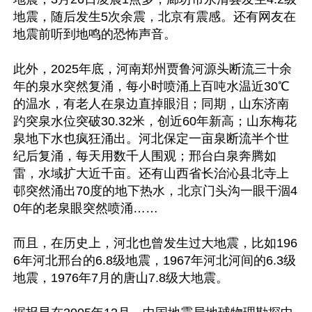
地震，随后发生5次余震，北京有震感。还有网友在
地震前听到地鸣的恐怖声音。

此外，2025年底，河南郑州贾鲁河源头断流三十余
年的泉水突然复涌，每小时喷涌上百吨水温近30℃
的温水，有老人在泉边直掉眼泪；同期，山东济南
趵突泉水位突破30.32米，创近60年新高；山东梅花
泉地下水也疯狂涌出。河北保定一亩泉断流半个世
纪后复涌，每天用数千人围观；邢台白泉奔腾如
雷，水域扩大近千亩。还有山西省长治沁县北寺上
邨突然涌出70度的地下热水，北京门头沟一眼干涸4
0年的老泉眼突然喷涌……

而且，在历史上，河北也曾发生过大地震，比如196
6年河北邢台的6.8级地震，1967年河北河间的6.3级
地震，1976年7月的唐山7.8级大地震。
