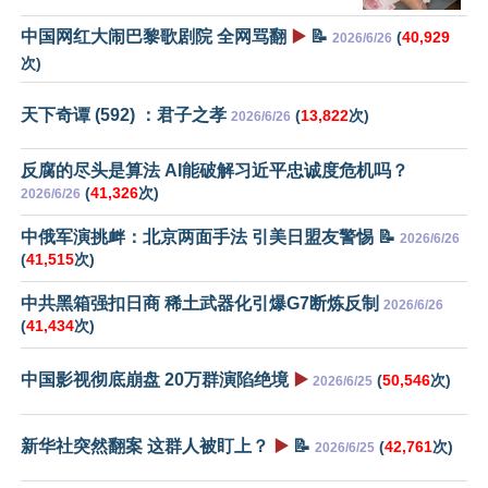
中国网红大闹巴黎歌剧院 全网骂翻
▶️
📝
(
40,929
2026/6/26
次)
天下奇谭 (592) ：君子之孝
(
13,822
次)
2026/6/26
反腐的尽头是算法 AI能破解习近平忠诚度危机吗？
(
41,326
次)
2026/6/26
中俄军演挑衅：北京两面手法 引美日盟友警惕 📝
2026/6/26
(
41,515
次)
中共黑箱强扣日商 稀土武器化引爆G7断炼反制
2026/6/26
(
41,434
次)
中国影视彻底崩盘 20万群演陷绝境
▶️
(
50,546
次)
2026/6/25
新华社突然翻案 这群人被盯上？
▶️
📝
(
42,761
次)
2026/6/25