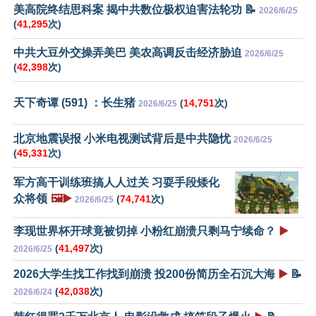
美高院终结思科案 揭中共数位极权迫害法轮功 📝
2026/6/25
(
41,295
次)
中共大豆外交操弄美巴 美农高调反击经济胁迫
2026/6/25
(
42,398
次)
天下奇谭 (591) ：长生猪
(
14,751
次)
2026/6/25
北京地震误报 小米电视测试背后是中共隐忧
2026/6/25
(
45,331
次)
军方高干训练班搞人人过关 习耍手段矮化
众将领
🖼️▶️
(
74,741
次)
2026/6/25
李现世界杯开球竟被切掉 小粉红崩溃只剩马宁续命？
▶️
(
41,497
次)
2026/6/25
2026大学生找工作找到崩溃 投200份简历全石沉大海
▶️
📝
(
42,038
次)
2026/6/24