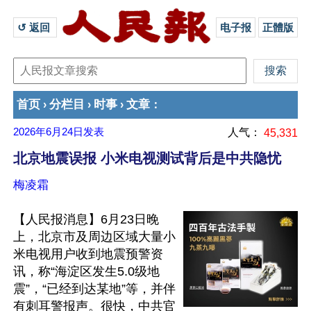
↺ 返回 
电子报
正體版
首页
分栏目
时事
文章
›
›
›
：
2026年6月24日
发表
人气：
45,331
北京地震误报 小米电视测试背后是中共隐忧
梅凌霜
【人民报消息】6月23日晚
上，北京市及周边区域大量小
米电视用户收到地震预警资
讯，称“海淀区发生5.0级地
震”，“已经到达某地”等，并伴
有刺耳警报声。很快，中共官