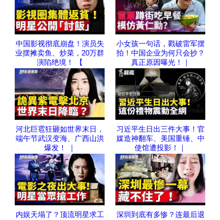
中国影视彻底崩盘！演员失
小女孩一句话，戳破雷军摆
业摆摊卖鱼、炒菜，20万群
拍！中国企业为何只会抄？
演陷绝境！ 【
真正原因曝光！｜
河北巨雹狂砸如世界末日，
习近平生日出三件大事！官
端午节武汉变海、广西山洪
媒造神翻车、美国重锤、中
爆发！ ｜
使馆遭投影！｜
内娱天塌了？顶流明星求工
深圳到底有多惨？连最后退