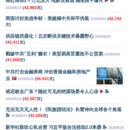
韩红得罪2千万北京人 电影没救成 搞笑段子爆火
▶️
📝
(
42,982
次)
2026/6/24
两面讨好发战争财：美媒揭中共和平伪装
(
42,742
2026/6/24
次)
供应链武器化！北京断供关键技术暴露野心
2026/6/24
(
42,411
次)
戳破中共“互利”糖衣！美贸易高官重批不公贸易
2026/6/24
(
41,508
次)
中共打击金融券商 冲击香港金融和房地产
业
🖼️
(
56,431
次)
2026/6/24
谁还敢去广东？随处可见的绝望场景令人心凉
▶️
📝
(
42,567
次)
2026/6/24
无法无天无人性！《民族团结法》长臂伸向全球各个角落
📝
(
42,268
次)
2026/6/24
新华社鼓吹公私合营 习近平版合法抢劫2.0来袭 📝
2026/6/24