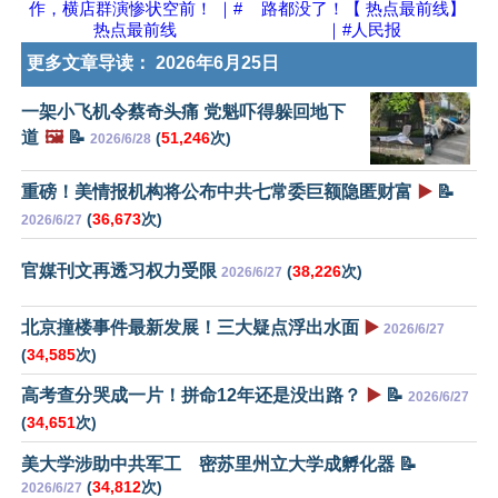
作，横店群演惨状空前！ ｜#
路都没了！【 热点最前线】
热点最前线
｜#人民报
更多文章导读：
2026年6月25日
一架小飞机令蔡奇头痛 党魁吓得躲回地下
道
🖼️
📝
(
51,246
次)
2026/6/28
重磅！美情报机构将公布中共七常委巨额隐匿财富
▶️
📝
(
36,673
次)
2026/6/27
官媒刊文再透习权力受限
(
38,226
次)
2026/6/27
北京撞楼事件最新发展！三大疑点浮出水面
▶️
2026/6/27
(
34,585
次)
高考查分哭成一片！拼命12年还是没出路？
▶️
📝
2026/6/27
(
34,651
次)
美大学涉助中共军工 密苏里州立大学成孵化器 📝
(
34,812
次)
2026/6/27