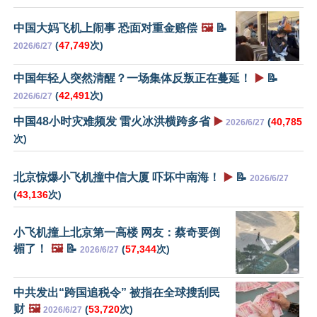
中国大妈飞机上闹事 恐面对重金赔偿
🖼️
📝
(
47,749
次)
2026/6/27
中国年轻人突然清醒？一场集体反叛正在蔓延！
▶️
📝
(
42,491
次)
2026/6/27
中国48小时灾难频发 雷火冰洪横跨多省
▶️
(
40,785
2026/6/27
次)
北京惊爆小飞机撞中信大厦 吓坏中南海！
▶️
📝
2026/6/27
(
43,136
次)
小飞机撞上北京第一高楼 网友：蔡奇要倒
楣了！
🖼️
📝
(
57,344
次)
2026/6/27
中共发出“跨国追税令” 被指在全球搜刮民
财
🖼️
(
53,720
次)
2026/6/27