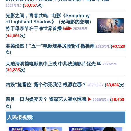
(
50,057
次)
2026/6/10
光影之间，青春共鸣 - 电影《Symphony
of Light and Shadow》（光与影的交响）
将于母亲节在干净世界首播
🖼️▶️
2026/5/5
(
44,691
次)
韭菜没钱！“五一”电影现票房腰斩和撤档潮
(
43,920
2026/5/1
次)
大陆清明档电影集中上映 中共洗脑影片优先 📝
2026/4/4
(
30,235
次)
内娱“抢番位”撕个你死我活 根源在哪？
(
43,886
次)
2026/3/27
四月一日内娱变天？ 资深艺人潜水惊魂
▶️
(
39,659
2026/3/24
次)
人民报视频: