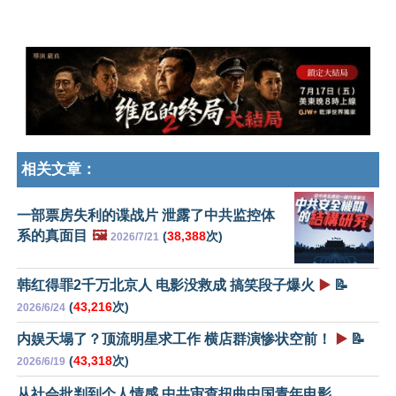
相关文章：
一部票房失利的谍战片 泄露了中共监控体
系的真面目
🖼️
(
38,388
次)
2026/7/21
韩红得罪2千万北京人 电影没救成 搞笑段子爆火
▶️
📝
(
43,216
次)
2026/6/24
内娱天塌了？顶流明星求工作 横店群演惨状空前！
▶️
📝
(
43,318
次)
2026/6/19
从社会批判到个人情感 中共审查扭曲中国青年电影