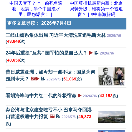
中国天变了？七一前死鱼遍
中国尊撞机最新内幕！北京
地、地震，半个中国泡水
局势升级，谁将第一个被追
里，民怨爆发！｜
责？｜#中南海解码
更多文章导读：
2026年7月4日
王岐山嫡系集体出局 习近平大清洗直追毛斯大林
2026/7/6
(
43,846
次)
24年后重提“反共” 国军怕的是自己人？
▶️
📝
2026/7/6
(
40,656
次)
昔日威震亚洲，如今却一蹶不振：国足为何
走到今天？
🖼️▶️
📝
(
51,069
次)
2026/7/6
看胡海峰与中共红二代的终极宿命
▶️
(
43,153
次)
2026/7/6
弃台湾与北京建交吃亏不小 巴拿马夺回港
口营运权遭中共报复
🖼️
📝
(
49,873
2026/7/6
次)