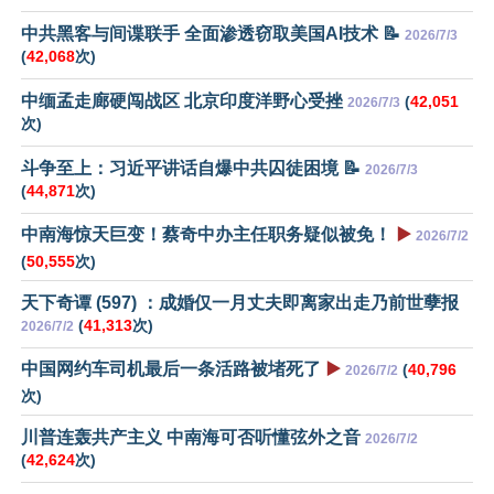
中共黑客与间谍联手 全面渗透窃取美国AI技术 📝
2026/7/3
(
42,068
次)
中缅孟走廊硬闯战区 北京印度洋野心受挫
(
42,051
2026/7/3
次)
斗争至上：习近平讲话自爆中共囚徒困境 📝
2026/7/3
(
44,871
次)
中南海惊天巨变！蔡奇中办主任职务疑似被免！
▶️
2026/7/2
(
50,555
次)
天下奇谭 (597) ：成婚仅一月丈夫即离家出走乃前世孽报
(
41,313
次)
2026/7/2
中国网约车司机最后一条活路被堵死了
▶️
(
40,796
2026/7/2
次)
川普连轰共产主义 中南海可否听懂弦外之音
2026/7/2
(
42,624
次)