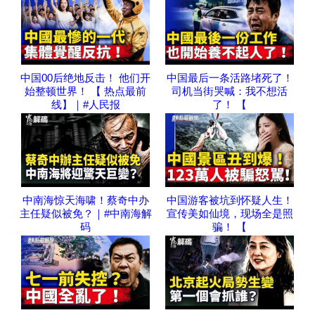
中国00后绝地反击！ 他们开
中国最后一条活路堵死了！
始整顿世界！ 【 热点最前
司机当街哭喊：我不想活
线】｜#人民报
了！ 【
中南海惊天海啸！蔡奇中办
中国游客被坑到怀疑人生！
主任疑似被免？｜#中南海解
宣传美如仙境，现场全是照
码
骗！ 【