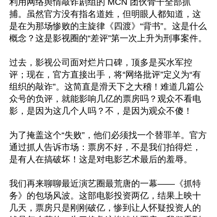
利用网络舆情敲诈剧组的 MCN 团伙骨干全部抓
捕。虽然官方没有指名道姓，但明眼人都知道，这
是在为那场惨败的主旋律《四渡》“背书”。这是什么
概念？这是影视圈的“差评”第一次上升为刑事案件。

过去，影视公司面对烂片口碑，顶多是买水军控
评；现在，官方直接出手，将“网络批评”定义为“有
组织的敲诈”。这简直是滑天下之大稽！难道几篇公
众号的负评，就能影响几亿的票房吗？观众不看电
影，是因为这几个人吗？不，是因为观众不傻！

为了掩盖这个“失败”，他们必须找一个替罪羊。官方
通过抓人告诉市场：票房不好，不是我们拍得烂，
是有人在搞破坏！这是对电影艺术最后的羞辱。

我们再来聊聊最近演艺圈最荒唐的一幕——《抓特
务》的包场风波。这部电影投资两亿，结果上映十
几天，票房只是刚刚破亿，惨到让人怀疑投资人的