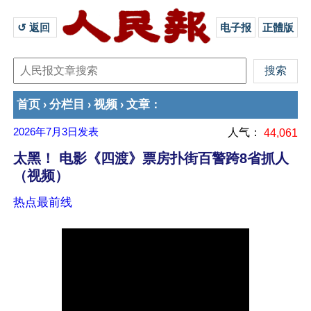
↺ 返回 
电子报
正體版
首页
分栏目
视频
文章
›
›
›
：
2026年7月3日
发表
人气：
44,061
太黑！ 电影《四渡》票房扑街百警跨8省抓人
（视频）
热点最前线