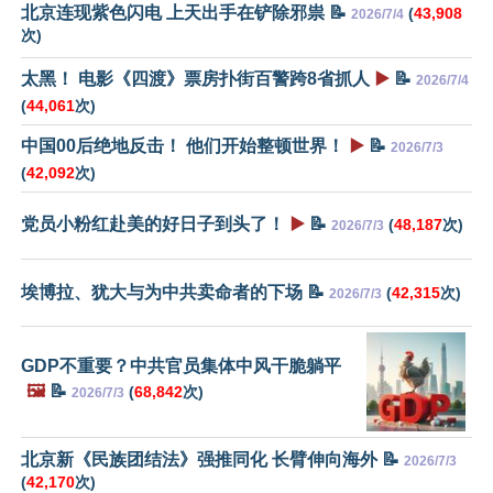
北京连现紫色闪电 上天出手在铲除邪祟 📝
(
43,908
2026/7/4
次)
太黑！ 电影《四渡》票房扑街百警跨8省抓人
▶️
📝
2026/7/4
(
44,061
次)
中国00后绝地反击！ 他们开始整顿世界！
▶️
📝
2026/7/3
(
42,092
次)
党员小粉红赴美的好日子到头了！
▶️
📝
(
48,187
次)
2026/7/3
埃博拉、犹大与为中共卖命者的下场 📝
(
42,315
次)
2026/7/3
GDP不重要？中共官员集体中风干脆躺平
🖼️
📝
(
68,842
次)
2026/7/3
北京新《民族团结法》强推同化 长臂伸向海外 📝
2026/7/3
(
42,170
次)