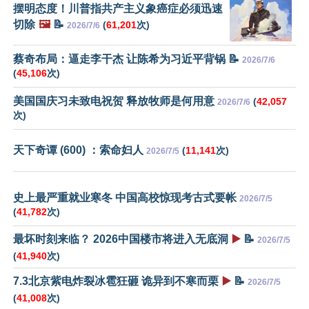
摆明态度！川普指共产主义象癌症必须迅速
切除
🖼️
📝
(
61,201
次)
2026/7/6
蔡奇布局：逼走李干杰 让陈希为习近平背锅 📝
2026/7/6
(
45,106
次)
美国国庆习未致电祝贺 释放牧师是何用意
(
42,057
2026/7/6
次)
天下奇谭 (600) ：索命妇人
(
11,141
次)
2026/7/5
史上最严重就业寒冬 中国高校惊现考古式要帐
2026/7/5
(
41,782
次)
最坏时刻来临？ 2026中国楼市将进入无底洞
▶️
📝
2026/7/5
(
41,940
次)
7.3北京紫电炸裂冰雹狂砸 诡异到不寒而栗
▶️
📝
2026/7/5
(
41,008
次)