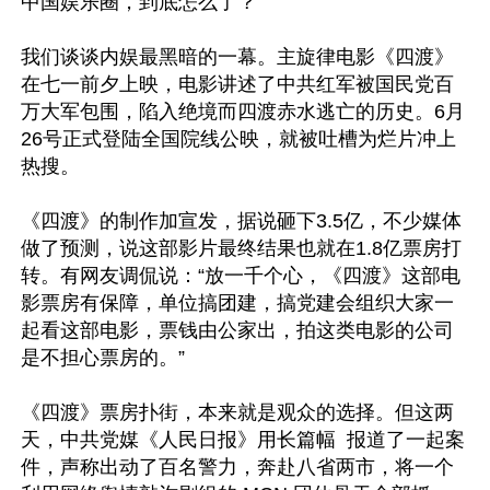
中国娱乐圈，到底怎么了？

我们谈谈内娱最黑暗的一幕。主旋律电影《四渡》
在七一前夕上映，电影讲述了中共红军被国民党百
万大军包围，陷入绝境而四渡赤水逃亡的历史。6月
26号正式登陆全国院线公映，就被吐槽为烂片冲上
热搜。

《四渡》的制作加宣发，据说砸下3.5亿，不少媒体
做了预测，说这部影片最终结果也就在1.8亿票房打
转。有网友调侃说：“放一千个心，《四渡》这部电
影票房有保障，单位搞团建，搞党建会组织大家一
起看这部电影，票钱由公家出，拍这类电影的公司
是不担心票房的。” 

《四渡》票房扑街，本来就是观众的选择。但这两
天，中共党媒《人民日报》用长篇幅  报道了一起案
件，声称出动了百名警力，奔赴八省两市，将一个