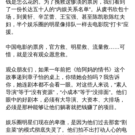
钱是怎么花的。为了挽救这惨淡的票房，我们看到
了一份长达五十人的“内娱关系名单”。从虞书欣包十
场，到黄轩、辛芷蕾、王宝强、甚至陈凯歌陈红夫
妇，半个娱乐圈的明星像排队一样去电影院“打卡”应
援。

中国电影的票房，官方救、明星救、流量救……可
惜，就是没有观众愿意救。

观众朋友们，如果一年前把《给阿妈的情书》这个
故事递到章子怡的桌上，你猜她会拍吗？我告诉
你，她连剧本都不会看一眼。对这些人来说，“素人
导演”等于“没有资源”，“小成本”等于“没排面”。他们
眼中的好剧本，必须有大导演、大资本、大排场，
必须是那种能够让他们躺著就把钱赚了的项目。

娱乐圈明星们现在的卑微，是因为他们过去那套“割
韭菜”的模式彻底失灵了。他们拍不出打动人心的电