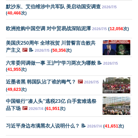
默沙东、艾伯维涉中共军队 美启动国安调查
2026/7/5
(
40,466
次)
欧洲抢购中国空调 对中贸易战深陷泥潭
(
12,056
次)
2026/7/5
美国庆250周年 全球祝贺 川普誓言击败共
产主义
🖼️
📝
(
50,356
次)
2026/7/5
六常委同调做一事 王沪宁学习两次为哪般 📝
2026/7/5
(
41,955
次)
近墨者黑 韩国队沾了谁的晦气？
🖼️
2026/7/5
(
49,623
次)
中国银行“凑人头”逃税23亿 白手套难逃祭
品下场
🖼️
(
61,951
次)
2026/7/4
习近平身边布满黑衣人说明什么？ 📝
(
41,651
次)
2026/7/4