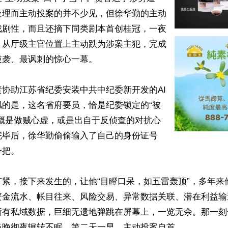
处理而主动投案的并不少见，但徐华勤的主动
戏剧性，而且还摘下同类剧本首创桂冠，一夜
，从厅级主官位置上主动跌为涉案主犯，完成
袭、最讽刺的惊心一幕。

协助江苏省纪委安装中共中纪委新开发的AI
讽的是，这名省府要员，恰是纪委锁定的“被
大概是做贼心虚，或是出自于反侦查的对抗心
完毕后，徐华勤偷偷输入了自己的身份证号
把。

打紧，接下来发生的，让他“目瞪口呆，如五雷轰顶”，多年来
资金流水、帐目往来、风险交易、异常数据关联、潜在利益输
所有私域数据，巨细无遗地弹跳在屏幕上，一览无余。那一刻
晚彻夜辗转不眠，第二天一早，主动投案自首。
