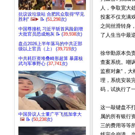
人，争取宽大
抗议设垃圾站 合肥民众取得“罕见
投案不仅充满
胜利”
🖼️▶️
📝 (
51,298
次)
之间丝滑转身
中国尊撞机 习近平斩首风险剧增
大批官员恐成炮灰 📝 (
39,938
次)
了人生当中最逆
盘点2026上半年落马的中共正部
级以上官员（上） (
39,719
次)
徐华勤原本负责
中共耗巨资堆叠畸形超算 暴露核
查案系统。嘲
武与军事野心 (
37,741
次)
监察对象”，
理，系统安装
码，试执行了一
这一敲键盘不
中国异议人士董广平飞抵加拿大
属的所有银行
🖼️
📝 (
50,238
次)
三的费用等等
线完全崩溃，当