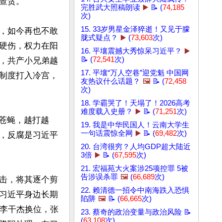
贪。

完胜武大照稿朗读
▶️
📝 (
74,185
次)
15. 33岁男星金泽猝逝！又见于朦
，如今再也不敢
胧式疑点？
▶️
(
73,603
次)
硬伤，权力在阳
16. 平壤震撼大秀惊呆习近平？
▶️
📝 (
72,541
次)
，共产小兄弟越
17. 平壤“万人空巷”迎党魁 中国网
制度打入冷宫，
友热议什么话题？
🖼️
📝 (
72,458
次)
18. 学霸哭了！天塌了！2026高考
难度载入史册？
▶️
📝 (
71,251
次)
苍蝇，越打越
19. 我是中华民国人！云南大学生
一句话震惊全网
▶️
📝 (
69,482
次)
，反腐是习近平
20. 台湾很穷？人均GDP超大陆近
3倍
▶️
📝 (
67,595
次)
21. 宏福苑大火案涉25项控罪 5被
告涉误杀罪
🖼️
(
66,689
次)
击，将其逐个剪
22. 赖清德一招令中南海跌入恐惧
习近平身边长期
陷阱
🖼️
📝 (
66,665
次)
长李干杰换位，张
23. 蔡奇的政治变量与政治风险 📝
(
63,108
次)