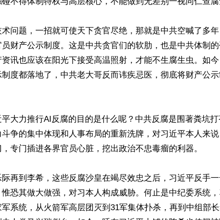
触碰不得体制特权与高层核心，不能做到无差别一视同仁查腐查
技术问题，一招就可使天下贪官尽绝，那就是中共空喊了多年
官员财产公示制度。这是中共贪官们的软肋，也是中共体制的
产资讯也应该在阳光下接受高温照射，才能不生腐生虫。如今
示制度都落地了，中共老大哥反而讳疾忌医，彻底将财产公示
近平大力推行AI反腐的目的是什么呢？中共反腐是围著粪坑打
力斗争的集中体现和人事布局的重新洗牌，对习近平本人来说
刀，专门插进各界官员心脏，挖出政治不忠毒瘤的利器。

乐际再到李希，这些反腐沙皇在竭尽效忠之后，习近平反手一
，惟恐其做大做强，对习本人构成威胁。何止是中纪委系统，
家军系统，从火箭军高层团灭到31军集体扑杀，再到中组部