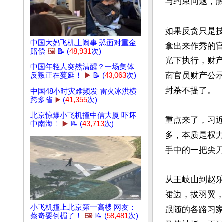
与约束问题，
如果反贪只是
中国大妈飞机上闹事 恐面对重金
拿出来作秀的
赔偿
🖼️
📝 (
48,931
次)
光下执行，财
中国年轻人突然清醒？一场集体
南官员财产公
反叛正在蔓延！
▶️
📝 (
43,063
次)
封杀不提了。

中国48小时灾难频发 雷火冰洪横
跨多省
▶️
(
41,355
次)
北京惊爆小飞机撞中信大厦 吓坏
重点来了，习
中南海！
▶️
📝 (
43,713
次)
多，本质是权
手中的一把尖
从王岐山到赵
裙边，拔羽翼
小飞机撞上北京第一高楼 网友：
跟随的各路习
蔡奇要倒楣了！
🖼️
📝 (
58,481
次)