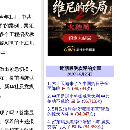
今年1月，中共
官”的案例，案犯
多个工程招投标
被AI扒了个底儿
上。

近期最受欢迎的文章
做出紧急切换，
2026年6月26日
注，提前摊牌认
1. 六四天谴来了？中国穷日子全
、新华社及党媒
面降临
▶️
📝 (
98,794
次)


2. 中国足球小将扬威意大利 中共
抢功不尴尬
🖼️
📝 (
96,713
次)
3. 5月政治局会议“秘而不宣”背后
现了吗？答案显
的惊天内斗
▶️
(
94,947
次)
、李希的主题报
4. 好莱坞从跪舔中清醒：与“魔鬼
交易”亏大了
🖼️
📝 (
84,853
次)