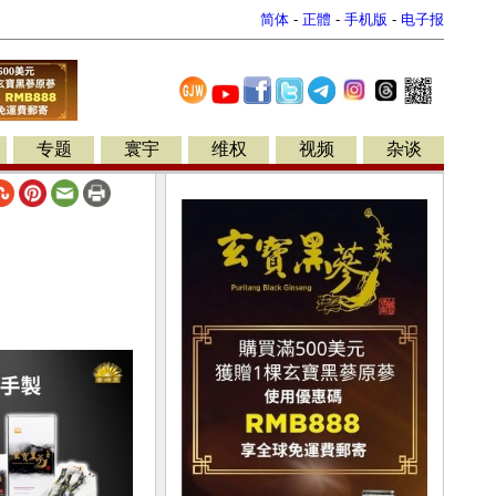
简体
-
正體
-
手机版
-
电子报
专题
寰宇
维权
视频
杂谈