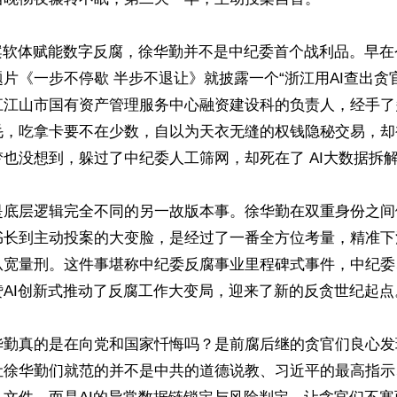
案软体赋能数字反腐，徐华勤并不是中纪委首个战利品。早在
片《一步不停歇 半步不退让》就披露一个“浙江用AI查出贪
江江山市国有资产管理服务中心融资建设科的负责人，经手了
毛，吃拿卡要不在少数，自以为天衣无缝的权钱隐秘交易，却
也没想到，躲过了中纪委人工筛网，却死在了 AI大数据拆解
是底层逻辑完全不同的另一故版本事。徐华勤在双重身份之间
书长到主动投案的大变脸，是经过了一番全方位考量，精准下
从宽量刑。这件事堪称中纪委反腐事业里程碑式事件，中纪委
AI创新式推动了反腐工作大变局，迎来了新的反贪世纪起点。
华勤真的是在向党和国家忏悔吗？是前腐后继的贪官们良心发
让徐华勤们就范的并不是中共的道德说教、习近平的最高指示