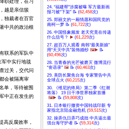
降职处理，在习
24. “福建帮”涉腐被曝 军方最新画
，越是亲信簇
报习被“下架” 📝 (
62,458
次)
，独裁者在百官
25. 郑丽文的一厢情愿和国民党的
南柯一梦 📝 (
61,722
次)
著中共的政治根
26. 中国怪象频发 老天究竟在传递
什么信号？
▶️
(
61,229
次)
27. 超百万人观看 南韩“最美新娘”
用“天灭中共”装饰婚纱
🖼️▶️
📝
有联系的军队中
(
60,496
次)
在军中实行地毯
28. 当青春的光芒被磨灭 微博流行
“丧语录”
🖼️
📝 (
60,463
次)
查过关，交代问
29. 美防长聚焦台海 专家警告中共
都会被隔离审
全球点火 (
60,215
次)
黑名单，等待被围
30. 《维尼的终局》第二季《红潮
将落》 19 日干净世界独家首播
军中正在发生的
🖼️▶️
📝 (
59,808
次)
31. 日本银行撤资中国转战印新 专
家指北京陷金融危机 (
59,515
次)
32. 操弄仇日弄巧成拙 中共逼出最
，提高反腐效率，
强台海守护者 📝 (
59,314
次)