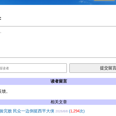
:
读者留言
反馈。
相关文章
验完败 民众一边倒挺西平大侠
(
1,294
次)
2026/8/8