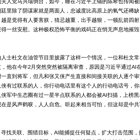
到夫人党马兴瑞倒台，如今，睡在习近平上铺的陈希也传闻被
朝廷里除了阴谋家就是两面人，忠诚度比高原上的氧气还稀缺
，越是觉得有人要害朕，猜忌越重，出手越狠，一顿乱箭四射
获得一丝安慰。这种极权恐怖平衡的戏码正在悄无声息地摧毁


内人士杜文在油管节目里披露了这样一个情况，一位和杜文常
，他在今年2月突然突然被隔离审查，原因是习近平通过AI
尉一直到将军，但凡和张又侠产生直接和间接关联的人逐个审
又侠有过联系的人，你行动电话里有这个人的行动电话号，你
又侠军中生态圈有过一星半点联系的人都会被AI扫描，上榜
现在是风声鹤唳，人人自危。听起来相当可怕，但这却是中共
、寻找关联、围猎目标，AI能捕捉任何疑点，扩大打击范围