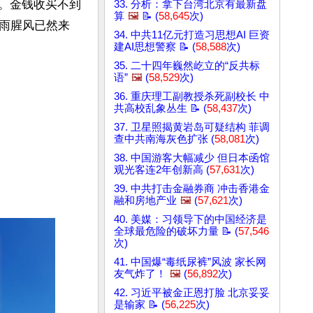
机。金钱收买不到
33. 分析：拿下台湾北京有最新盘
算
🖼️
📝 (
58,645
次)
雨腥风已然来
34. 中共11亿元打造习思想AI 巨资
建AI思想警察 📝 (
58,588
次)
35. 二十四年巍然屹立的“反共标
语”
🖼️
(
58,529
次)
36. 重庆理工副教授杀死副校长 中
共高校乱象丛生 📝 (
58,437
次)
37. 卫星照揭黄岩岛可疑结构 菲调
查中共南海灰色扩张 (
58,081
次)
38. 中国游客大幅减少 但日本函馆
观光客连2年创新高 (
57,631
次)
39. 中共打击金融券商 冲击香港金
融和房地产业
🖼️
(
57,621
次)
40. 美媒：习领导下的中国经济是
全球最危险的破坏力量 📝 (
57,546
次)
41. 中国爆“毒纸尿裤”风波 家长网
友气炸了！
🖼️
(
56,892
次)
42. 习近平被金正恩打脸 北京妥妥
是输家 📝 (
56,225
次)