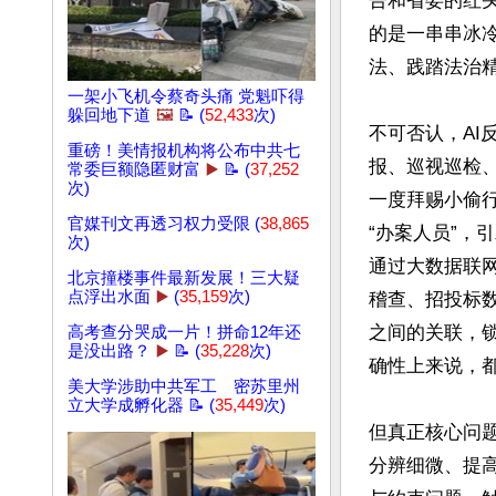
告和省委的红
的是一串串冰
法、践踏法治精
一架小飞机令蔡奇头痛 党魁吓得
躲回地下道
🖼️
📝 (
52,433
次)
不可否认，A
重磅！美情报机构将公布中共七
报、巡视巡检
常委巨额隐匿财富
▶️
📝 (
37,252
次)
一度拜赐小偷
官媒刊文再透习权力受限 (
38,865
“办案人员”，
次)
通过大数据联
北京撞楼事件最新发展！三大疑
点浮出水面
▶️
(
35,159
次)
稽查、招投标
之间的关联，
高考查分哭成一片！拼命12年还
是没出路？
▶️
📝 (
35,228
次)
确性上来说，都
美大学涉助中共军工 密苏里州
立大学成孵化器 📝 (
35,449
次)
但真正核心问
分辨细微、提