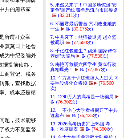
寒而栗和束手就擒
5. 果然又来了！中国多地惊爆“安
中共的黑帮家
定鱼”黑产线 毒鱼恐流向市民餐桌
🖼️
(
83,011
次)
6. 邓丽君最后誓言 六四改变她的
一生
▶️
📝 (
80,175
次)
是所谓群众举
7. 中共衰了：熊猫被退货 赵立坚
被调职
🖼️
(
77,650
次)
业蒸蒸日上还曾
8. 千亿红包催生？踢爆“国家帮你
成为中纪委编外
养娃”大骗局
▶️
📝 (
77,536
次)
数据提前侦办，
9. 梅艳芳救援六四学生 黄雀行动
真相曝光！
▶️
📝 (
77,057
次)
工商登记、税务
10. 军方高干训练班搞人人过关 习
转账，查找数据
耍手段矮化众将领
🖼️▶️
(
76,560
次)
效率、成本还是精
11. 1290万人的高考是一场骗局
▶️
📝 (
76,302
次)
12. 一不小心大学看板揭开了中共
遮羞布
🖼️
📝 (
75,425
次)
问题，技术能够
13. 2026高考历史冲上热搜 考
了权力不受监督
生：难度爆表
🖼️
📝 (
74,360
次)
14. 台大女生毕业致辞大陆疯传！