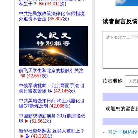
私生子？
🖼️
(
44,011
次)
中共把民族政策法律化 律师指境
外追责不合法 (
35,807
次)
读者留言反馈
前飞天学生和北京的接触引关注
🖼️
(
42,657
次)
读者暱称:
中俄军演挑衅：北京两面手法 引
美日盟友警惕 📝 (
42,145
次)
中共黑箱强扣日商 稀土武器化引
爆G7断炼反制 (
42,066
次)
欢迎您的留言
中国影视彻底崩盘 20万群演陷绝
境
▶️
(
51,561
次)
新华社突然翻案 这群人被盯上？
习近平枫桥经
▶️
📝 (
43,333
次)