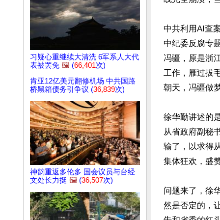
中共利用AI查
中纪委反腐专题
习疑心重继续大清洗 6军系人大代
冯疆，原是浙
表被罢免
🖼️
(
66,401
次)
工作，雁过拔
肯亚12亿美元翻修机场 中共国路
朝天，冯疆做梦
桥黑箱债务引争议 (
36,839
次)
徐华勤讲述的
从省政府副秘
输了，以求得
集体狂欢，盛赞
神韵重返多伦多 国会议员与台经
文处长力挺
🖼️
(
36,507
次)
问题来了，徐
然是否定的，