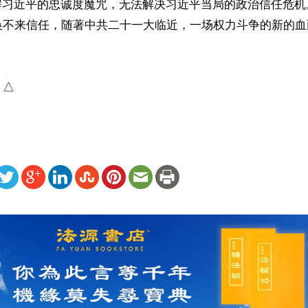
破解习近平的忠诚度魔咒，无法解决习近平当局的政治信任危
换不来信任，随著中共二十一大临近，一场权力斗争的新的血
）△
ww.renminbao.com/rmb/articles/2026/6/26/95665.html