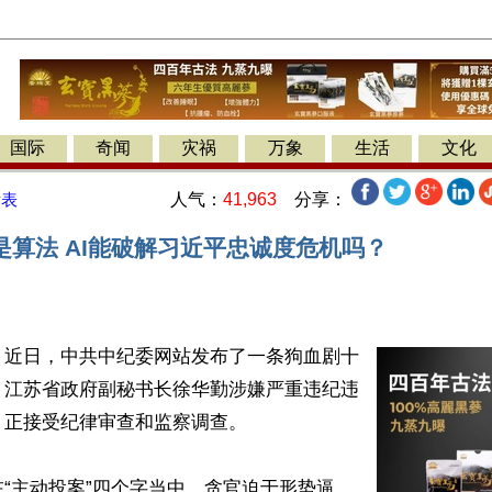
国际
奇闻
灾祸
万象
生活
文化
人气：
41,963
分享：
发表
是算法 AI能破解习近平忠诚度危机吗？
】近日，中共中纪委网站发布了一条狗血剧十
：江苏省政府副秘书长徐华勤涉嫌严重违纪违
正接受纪律审查和监察调查。

“主动投案”四个字当中。贪官迫于形势逼