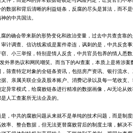
头文件，而是AI的异常数据链锁定与风险判定，让贪官们不
冷的数据和背后清晰的利益链条，反腐的尽头是算法，而不是
神的中共国法。

I反腐的确会带来新的形势变化和政治变量，过去中共查贪靠的
、审计调查、信访线索或是案件牵连，讽刺的是，中共反贪事
行窃、小三举报，特别是情人反贪，中共官员包养的情人悉数
引发外界热议和网民嘲笑。而当下的AI查案，本质上是将涉案
网，筛查特定对象的全链条资讯，包括房产资讯、银行流水、
数据、亲属关联企业及股本账户、消费记录以及每一笔收支、
锁定异常模式，给腐败链条进行精准的数据画像，AI无论从
是人工查案所无法企及的。

题是，中共的腐败问题从来就不是单纯的技术问题，而是制度
高效率、整合数据，但无法更替腐败背后的制度土壤，解决不