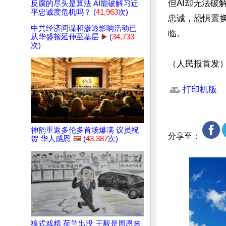
但AI却无法
反腐的尽头是算法 AI能破解习近
平忠诚度危机吗？ (
41,963
次)
忠诚，恐惧置
中共经济间谍和渗透影响活动已
临。

从华盛顿延伸至基层
▶️
(
34,733
次)
（人民报首发
文章网址: http://w
打印机版
神韵重返多伦多首场爆满 议员祝
分享至：
贺 华人感恩
🖼️
(
43,387
次)
狼式戏精 荷兰出没 王毅是周恩来