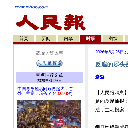
首页
要闻
内幕
时事
幽默
2026年6月26日
反腐的尽头
重点推荐文章
秦勉
2026年6月26日
中国尊被撞后附近再起火，意
【人民报消息
外、蓄意，暗杀？ (
40,698
次)
足的反腐通报
法，主动投案，
狗血密码就藏在