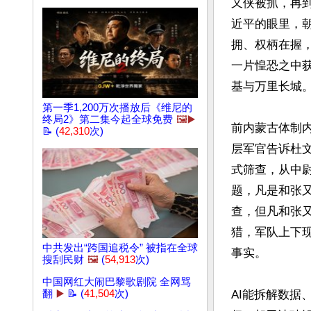
又侠被抓，再
近平的眼里，
拥、权柄在握
一片惶恐之中
基与万里长城。
第一季1,200万次播放后《维尼的
终局2》第二集今起全球免费
🖼️▶️
前内蒙古体制
📝 (
42,310
次)
层军官告诉杜文
式筛查，从中
题，凡是和张
查，但凡和张
猎，军队上下
中共发出“跨国追税令” 被指在全球
事实。

搜刮民财
🖼️
(
54,913
次)
中国网红大闹巴黎歌剧院 全网骂
翻
▶️
📝 (
41,504
次)
AI能拆解数据