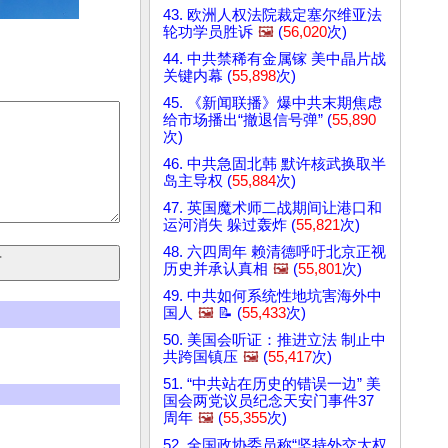
43. 欧洲人权法院裁定塞尔维亚法
轮功学员胜诉
🖼️
(
56,020
次)
44. 中共禁稀有金属镓 美中晶片战
关键内幕 (
55,898
次)
45. 《新闻联播》爆中共末期焦虑
给市场播出“撤退信号弹” (
55,890
次)
46. 中共急固北韩 默许核武换取半
岛主导权 (
55,884
次)
47. 英国魔术师二战期间让港口和
运河消失 躲过轰炸 (
55,821
次)
48. 六四周年 赖清德呼吁北京正视
历史并承认真相
🖼️
(
55,801
次)
49. 中共如何系统性地坑害海外中
国人
🖼️
📝 (
55,433
次)
50. 美国会听证：推进立法 制止中
共跨国镇压
🖼️
(
55,417
次)
51. “中共站在历史的错误一边” 美
国会两党议员纪念天安门事件37
周年
🖼️
(
55,355
次)
52. 全国政协委员称“坚持外交大权