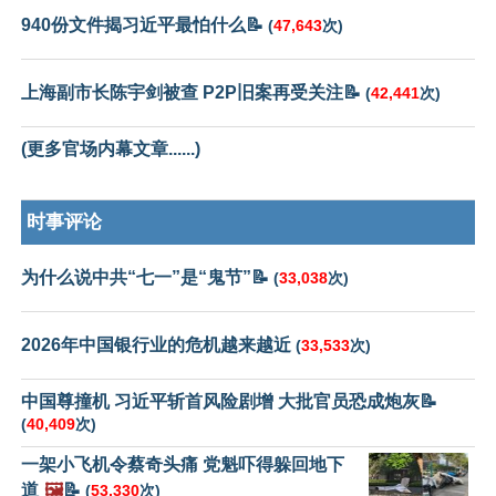
940份文件揭习近平最怕什么📝
(
47,643
次)
上海副市长陈宇剑被查 P2P旧案再受关注📝
(
42,441
次)
(更多官场内幕文章......)
时事评论
为什么说中共“七一”是“鬼节”📝
(
33,038
次)
2026年中国银行业的危机越来越近
(
33,533
次)
中国尊撞机 习近平斩首风险剧增 大批官员恐成炮灰📝
(
40,409
次)
一架小飞机令蔡奇头痛 党魁吓得躲回地下
道
🖼️
📝
(
53,330
次)