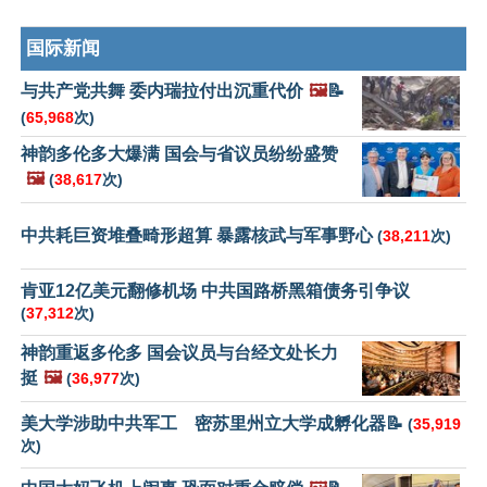
国际新闻
与共产党共舞 委内瑞拉付出沉重代价
🖼️
📝
(
65,968
次)
神韵多伦多大爆满 国会与省议员纷纷盛赞
🖼️
(
38,617
次)
中共耗巨资堆叠畸形超算 暴露核武与军事野心
(
38,211
次)
肯亚12亿美元翻修机场 中共国路桥黑箱债务引争议
(
37,312
次)
神韵重返多伦多 国会议员与台经文处长力
挺
🖼️
(
36,977
次)
美大学涉助中共军工 密苏里州立大学成孵化器📝
(
35,919
次)