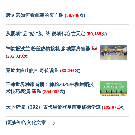
唐太宗如何看前朝的灭亡📝
(
58,946
次)
从夏朝“启”始 “桀”终 说朝代存亡天定
(
50,185
次)
神韵抵波兰 粉丝热情接机 多城票房售罄
🖼️
(
232,319
次)
秦岭太白山的神奇传说📝
(
83,246
次)
干净世界独家首播：神韵2025中秋舞蹈技
术技巧表演
🖼️
📝
(
254,009
次)
天下奇谭（392）古代皇帝登基前要修德学道
(
102,671
次)
(更多神传文化文章......)