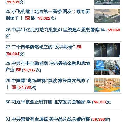
(
59,535
次)
25.小飞机撞上北京第一高楼 网友：蔡奇要
倒楣了！
🖼️
📝
(
59,322
次)
26.中共11亿元打造习思想AI 巨资建AI思想警察 📝
(
59,068
次)
27.二十四年巍然屹立的“反共标语”
🖼️
(
59,004
次)
28.中共打击金融券商 冲击香港金融和房地
产业
🖼️
(
58,512
次)
29.中国爆“毒纸尿裤”风波 家长网友气炸了
！
🖼️
(
57,730
次)
30.习近平被金正恩打脸 北京妥妥是输家 📝
(
56,703
次)
31.中共禁稀有金属镓 美中晶片战关键内幕
(
56,398
次)