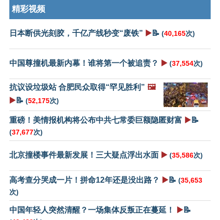
精彩视频
日本断供光刻胶，千亿产线秒变“废铁”
▶️
📝
(
40,165
次)
中国尊撞机最新内幕！谁将第一个被追责？
▶️
(
37,554
次)
抗议设垃圾站 合肥民众取得“罕见胜利”
🖼️
▶️
📝
(
52,175
次)
重磅！美情报机构将公布中共七常委巨额隐匿财富
▶️
📝
(
37,677
次)
北京撞楼事件最新发展！三大疑点浮出水面
▶️
(
35,586
次)
高考查分哭成一片！拼命12年还是没出路？
▶️
📝
(
35,653
次)
中国年轻人突然清醒？一场集体反叛正在蔓延！
▶️
📝