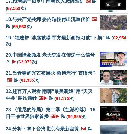
17.赖清德一招令中南海跌入恐惧陷阱
🖼️
📝
(
67,559
次)
18.与共产党共舞 委内瑞拉付出沉重代价
🖼️
📝
(
65,968
次)
19.“福建帮”涉腐被曝 军方最新画报习被“下架” 📝
(
62,954
次)
20.中国怪象频发 老天究竟在传递什么信号
？
▶️
(
62,073
次)
21.当青春的光芒被磨灭 微博流行“丧语录”
🖼️
📝
(
61,355
次)
22.超百万人观看 南韩“最美新娘”用“天灭
中共”装饰婚纱
🖼️▶️
📝
(
61,175
次)
23.《维尼的终局》第二季《红潮将落》 19
日干净世界独家首播
🖼️▶️
📝
(
60,655
次)
24.分析：拿下台湾北京有最新盘算
🖼️
📝