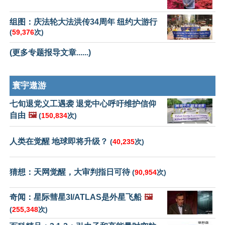
组图：庆法轮大法洪传34周年 纽约大游行
(
59,376
次)
(更多专题报导文章......)
寰宇遨游
七旬退党义工遇袭 退党中心呼吁维护信仰
自由
🖼️
(
150,834
次)
人类在觉醒 地球即将升级？
(
40,235
次)
猜想：天网觉醒，大审判指日可待
(
90,954
次)
奇闻：星际彗星3I/ATLAS是外星飞船
🖼️
(
255,348
次)