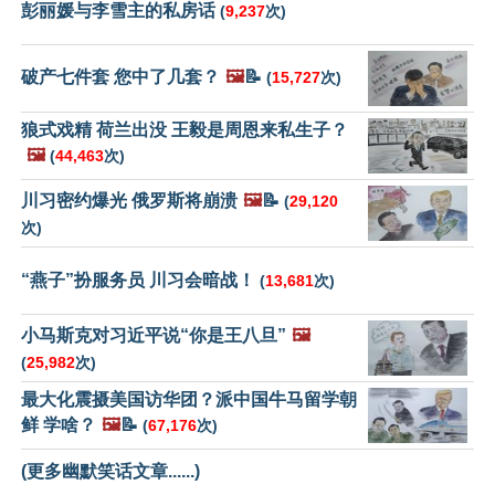
彭丽媛与李雪主的私房话
(
9,237
次)
破产七件套 您中了几套？
🖼️
📝
(
15,727
次)
狼式戏精 荷兰出没 王毅是周恩来私生子？
🖼️
(
44,463
次)
川习密约爆光 俄罗斯将崩溃
🖼️
📝
(
29,120
次)
“燕子”扮服务员 川习会暗战！
(
13,681
次)
小马斯克对习近平说“你是王八旦”
🖼️
(
25,982
次)
最大化震摄美国访华团？派中国牛马留学朝
鲜 学啥？
🖼️
📝
(
67,176
次)
(更多幽默笑话文章......)