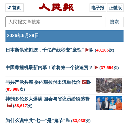
↺ 首页 
电子报
正體版
2026年6月29日
日本断供光刻胶，千亿产线秒变“废铁”
▶️
📝
(
40,165
次)
中国尊撞机最新内幕！谁将第一个被追责？
▶️
(
37,554
次)
与共产党共舞 委内瑞拉付出沉重代价
🖼️
📝
(
65,968
次)
神韵多伦多大爆满 国会与省议员纷纷盛赞
🖼️
(
38,617
次)
为什么说中共“七一”是“鬼节”📝
(
33,038
次)