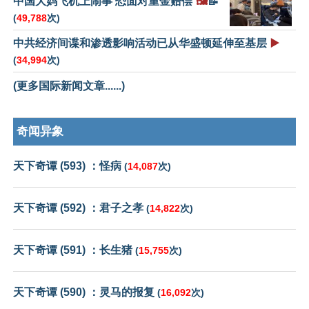
中国大妈飞机上闹事 恐面对重金赔偿
🖼️
📝
(
49,788
次)
中共经济间谍和渗透影响活动已从华盛顿延伸至基层
▶️
(
34,994
次)
(更多国际新闻文章......)
奇闻异象
天下奇谭 (593) ：怪病
(
14,087
次)
天下奇谭 (592) ：君子之孝
(
14,822
次)
天下奇谭 (591) ：长生猪
(
15,755
次)
天下奇谭 (590) ：灵马的报复
(
16,092
次)