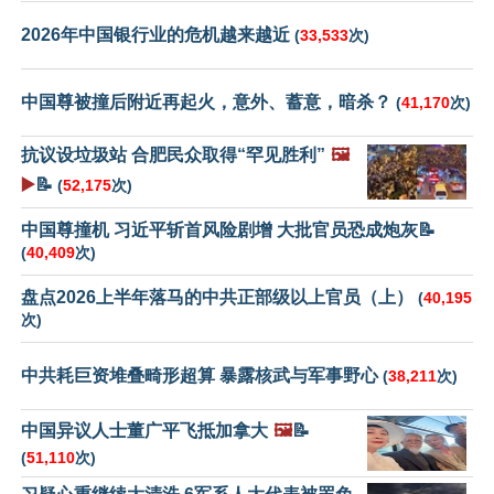
2026年中国银行业的危机越来越近
(
33,533
次)
中国尊被撞后附近再起火，意外、蓄意，暗杀？
(
41,170
次)
抗议设垃圾站 合肥民众取得“罕见胜利”
🖼️
▶️
📝
(
52,175
次)
中国尊撞机 习近平斩首风险剧增 大批官员恐成炮灰📝
(
40,409
次)
盘点2026上半年落马的中共正部级以上官员（上）
(
40,195
次)
中共耗巨资堆叠畸形超算 暴露核武与军事野心
(
38,211
次)
中国异议人士董广平飞抵加拿大
🖼️
📝
(
51,110
次)