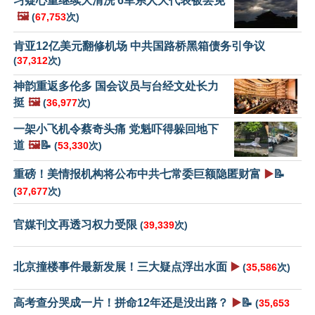
习疑心重继续大清洗 6军系人大代表被罢免
🖼️
(
67,753
次)
肯亚12亿美元翻修机场 中共国路桥黑箱债务引争议
(
37,312
次)
神韵重返多伦多 国会议员与台经文处长力
挺
🖼️
(
36,977
次)
一架小飞机令蔡奇头痛 党魁吓得躲回地下
道
🖼️
📝
(
53,330
次)
重磅！美情报机构将公布中共七常委巨额隐匿财富
▶️
📝
(
37,677
次)
官媒刊文再透习权力受限
(
39,339
次)
北京撞楼事件最新发展！三大疑点浮出水面
▶️
(
35,586
次)
高考查分哭成一片！拼命12年还是没出路？
▶️
📝
(
35,653