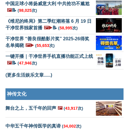
中国足球小将扬威意大利 中共抢功不尴尬
🖼️
📝
(
98,025
次)
《维尼的终局》第二季红潮将落 6 月 19 日
干净世界独家首播
🖼️▶️
📝
(
58,995
次)
干净世界 “善良很酷影片奖” 2025-26得奖
名单揭晓
🖼️▶️
(
55,653
次)
一键开播｜干净世界手机直播功能正式上线
🖼️
📝
(
47,946
次)
(更多生活娱乐文章......)
神传文化
舞台之上，五千年的回声
🖼️
(
43,917
次)
中华五千年神传医学的真谛
(
34,002
次)