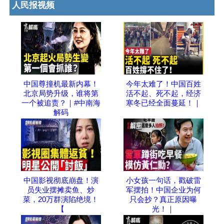
人民报视频
中国尊撞机最新内幕！
今年太难了！中国百姓
北京局势升级，谁将第
活不起、死不起，经济
一个被追责？｜#中南海
寒冬已经全面蔓延！｜
解码
中国影视彻底崩盘！演
小女孩一句话，戳破雷
员失业摆摊卖鱼、炒
军摆拍！中国企业为何
菜，20万群演陷绝境！
只会抄？真正原因曝
【
光！｜