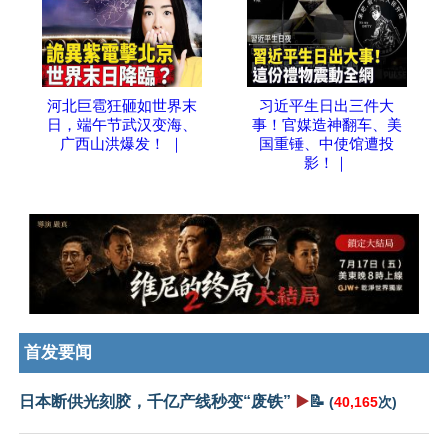
河北巨雹狂砸如世界末
习近平生日出三件大
日，端午节武汉变海、
事！官媒造神翻车、美
广西山洪爆发！ ｜
国重锤、中使馆遭投
影！｜
首发要闻
日本断供光刻胶，千亿产线秒变“废铁”
▶️
📝
(
40,165
次)