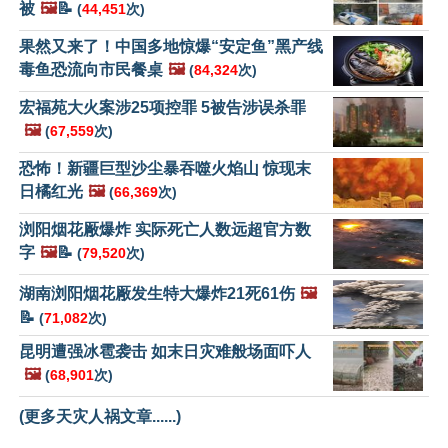
被
🖼️
📝
(
44,451
次)
果然又来了！中国多地惊爆“安定鱼”黑产线
毒鱼恐流向市民餐桌
🖼️
(
84,324
次)
宏福苑大火案涉25项控罪 5被告涉误杀罪
🖼️
(
67,559
次)
恐怖！新疆巨型沙尘暴吞噬火焰山 惊现末
日橘红光
🖼️
(
66,369
次)
浏阳烟花厰爆炸 实际死亡人数远超官方数
字
🖼️
📝
(
79,520
次)
湖南浏阳烟花厰发生特大爆炸21死61伤
🖼️
📝
(
71,082
次)
昆明遭强冰雹袭击 如末日灾难般场面吓人
🖼️
(
68,901
次)
(更多天灾人祸文章......)