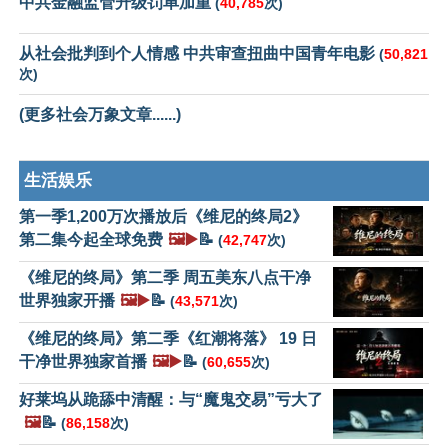
中共金融监管升级罚单加重
(
40,785
次)
从社会批判到个人情感 中共审查扭曲中国青年电影
(
50,821
次)
(更多社会万象文章......)
生活娱乐
第一季1,200万次播放后《维尼的终局2》
第二集今起全球免费
🖼️▶️
📝
(
42,747
次)
《维尼的终局》第二季 周五美东八点干净
世界独家开播
🖼️▶️
📝
(
43,571
次)
《维尼的终局》第二季《红潮将落》 19 日
干净世界独家首播
🖼️▶️
📝
(
60,655
次)
好莱坞从跪舔中清醒：与“魔鬼交易”亏大了
🖼️
📝
(
86,158
次)