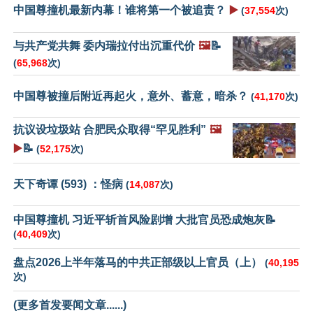
中国尊撞机最新内幕！谁将第一个被追责？
▶️
(
37,554
次)
与共产党共舞 委内瑞拉付出沉重代价
🖼️
📝
(
65,968
次)
中国尊被撞后附近再起火，意外、蓄意，暗杀？
(
41,170
次)
抗议设垃圾站 合肥民众取得“罕见胜利”
🖼️
▶️
📝
(
52,175
次)
天下奇谭 (593) ：怪病
(
14,087
次)
中国尊撞机 习近平斩首风险剧增 大批官员恐成炮灰📝
(
40,409
次)
盘点2026上半年落马的中共正部级以上官员（上）
(
40,195
次)
(更多首发要闻文章......)