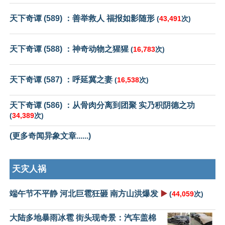
天下奇谭 (589) ：善举救人 福报如影随形
(
43,491
次)
天下奇谭 (588) ：神奇动物之猩猩
(
16,783
次)
天下奇谭 (587) ：呼延冀之妻
(
16,538
次)
天下奇谭 (586) ：从骨肉分离到团聚 实乃积阴德之功
(
34,389
次)
(更多奇闻异象文章......)
天灾人祸
端午节不平静 河北巨雹狂砸 南方山洪爆发
▶️
(
44,059
次)
大陆多地暴雨冰雹 街头现奇景：汽车盖棉