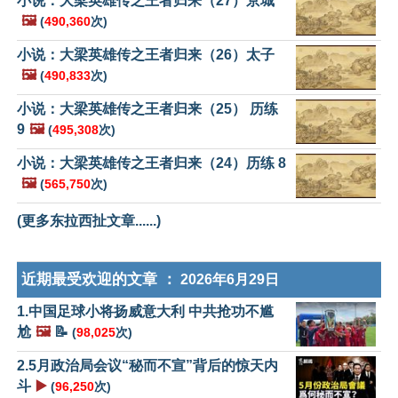
小说：大梁英雄传之王者归来（27）京城
🖼️
(
490,360
次)
小说：大梁英雄传之王者归来（26）太子
🖼️
(
490,833
次)
小说：大梁英雄传之王者归来（25） 历练
9
🖼️
(
495,308
次)
小说：大梁英雄传之王者归来（24）历练 8
🖼️
(
565,750
次)
(更多东拉西扯文章......)
近期最受欢迎的文章 ：
2026年6月29日
1.中国足球小将扬威意大利 中共抢功不尴
尬
🖼️
📝
(
98,025
次)
2.5月政治局会议“秘而不宣”背后的惊天内
斗
▶️
(
96,250
次)