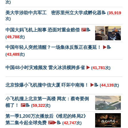
次)
美大学涉助中共军工 密苏里州立大学成孵化器📝
(
35,919
次)
中国大妈飞机上闹事 恐面对重金赔偿
🖼️
📝
(
49,788
次)
中国年轻人突然清醒？一场集体反叛正在蔓延！
▶️
📝
(
43,489
次)
中国48小时灾难频发 雷火冰洪横跨多省
▶️
(
41,781
次)
北京惊爆小飞机撞中信大厦 吓坏中南海！
▶️
📝
(
44,139
次)
小飞机撞上北京第一高楼 网友：蔡奇要倒
楣了！
🖼️
📝
(
59,322
次)
第一季1,200万次播放后《维尼的终局2》
第二集今起全球免费
🖼️▶️
📝
(
42,747
次)