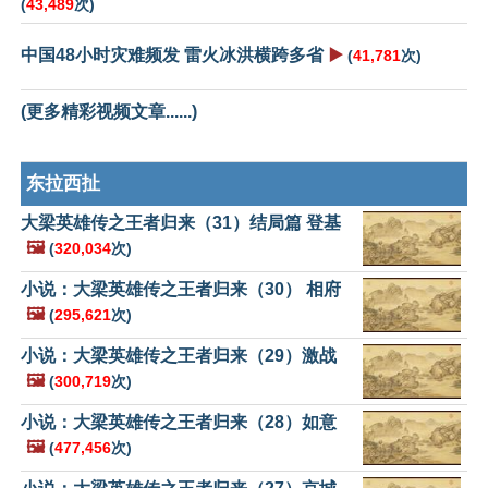
(
43,489
次)
中国48小时灾难频发 雷火冰洪横跨多省
▶️
(
41,781
次)
(更多精彩视频文章......)
东拉西扯
大梁英雄传之王者归来（31）结局篇 登基
🖼️
(
320,034
次)
小说：大梁英雄传之王者归来（30） 相府
🖼️
(
295,621
次)
小说：大梁英雄传之王者归来（29）激战
🖼️
(
300,719
次)
小说：大梁英雄传之王者归来（28）如意
🖼️
(
477,456
次)