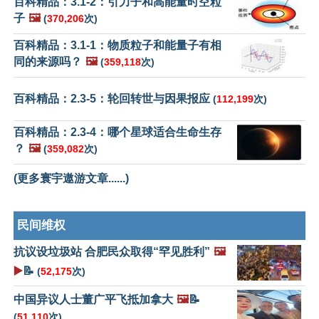
百科精品：3.1-2：引力子和高能量时空粒
子
🖼️
(
370,206
次)
百科精品：3.1-1：物质粒子和能量子有相
同的来源吗？
🖼️
(
359,118
次)
百科精品：2.3-5：轮回转世与因果报应
(
112,199
次)
百科精品：2.3-4：哪个星球适合生命生存
？
🖼️
(
359,082
次)
(更多寰宇遨游文章......)
民间维权
抗议设垃圾站 合肥民众取得“罕见胜利”
🖼️
▶️
📝
(
52,175
次)
中国异议人士董广平飞抵加拿大
🖼️
📝
(
51,110
次)