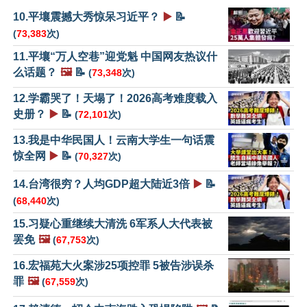
10.平壤震撼大秀惊呆习近平？
▶️
📝
(
73,383
次)
11.平壤“万人空巷”迎党魁 中国网友热议什
么话题？
🖼️
📝
(
73,348
次)
12.学霸哭了！天塌了！2026高考难度载入
史册？
▶️
📝
(
72,101
次)
13.我是中华民国人！云南大学生一句话震
惊全网
▶️
📝
(
70,327
次)
14.台湾很穷？人均GDP超大陆近3倍
▶️
📝
(
68,440
次)
15.习疑心重继续大清洗 6军系人大代表被
罢免
🖼️
(
67,753
次)
16.宏福苑大火案涉25项控罪 5被告涉误杀
罪
🖼️
(
67,559
次)