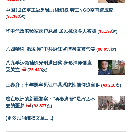
中国3.2亿零工缺乏独力组织权 劳工NGO空间遭压缩
(
35,363
次)
华中危废实验室落户武昌 居民抗议多人被抓
(
35,193
次)
六四禁说“我爱你”中共疯狂监控网友被气笑
(
60,653
次)
八九学运领袖徐光刑满出狱 身形消瘦健康
受关注
🖼️
(
75,443
次)
王春彦：七年黑牢见证中共系统性信仰迫害📝
(
49,216
次)
逃亡欧洲的新疆警察：“再教育营”是挥之不
去的噩梦
🖼️
(
92,877
次)
(更多民间维权文章......)