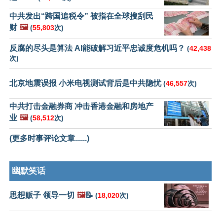
中共发出“跨国追税令” 被指在全球搜刮民
财
🖼️
(
55,803
次)
反腐的尽头是算法 AI能破解习近平忠诚度危机吗？
(
42,438
次)
北京地震误报 小米电视测试背后是中共隐忧
(
46,557
次)
中共打击金融券商 冲击香港金融和房地产
业
🖼️
(
58,512
次)
(更多时事评论文章......)
幽默笑话
思想贩子 领导一切
🖼️
📝
(
18,020
次)