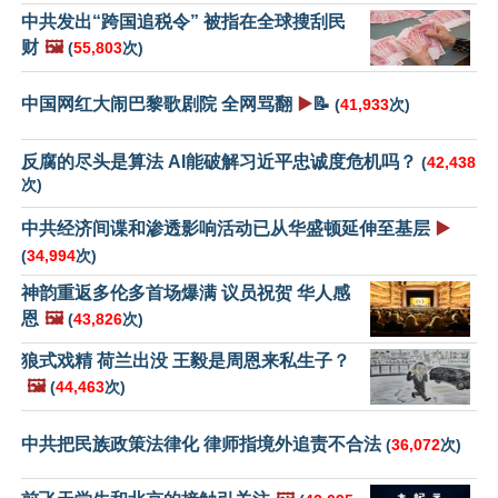
中共发出“跨国追税令” 被指在全球搜刮民
财
🖼️
(
55,803
次)
中国网红大闹巴黎歌剧院 全网骂翻
▶️
📝
(
41,933
次)
反腐的尽头是算法 AI能破解习近平忠诚度危机吗？
(
42,438
次)
中共经济间谍和渗透影响活动已从华盛顿延伸至基层
▶️
(
34,994
次)
神韵重返多伦多首场爆满 议员祝贺 华人感
恩
🖼️
(
43,826
次)
狼式戏精 荷兰出没 王毅是周恩来私生子？
🖼️
(
44,463
次)
中共把民族政策法律化 律师指境外追责不合法
(
36,072
次)