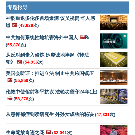
专题报导
神韵重返多伦多首场爆满 议员祝贺 华人感
恩
🖼️
(
43,826
次)
中共如何系统性地坑害海外中国人
🖼️
📝
(
55,870
次)
从反对到走入修炼 她虔诚地捧起《转法
轮》
🖼️
(
54,936
次)
美国会听证：推进立法 制止中共跨国镇压
🖼️
(
55,859
次)
伦敦中使馆前和平抗议 法轮功坚守24年(上)
🖼️
(
58,278
次)
从患抑郁症到读研究生 外孙女成功的秘诀
(
47,331
次)
生命绽放奇迹之花
🖼️
(
62,041
次)