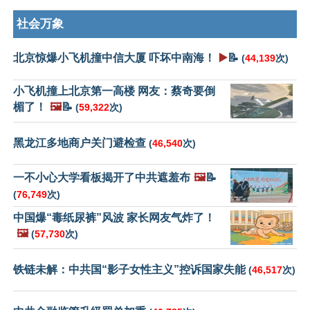
社会万象
北京惊爆小飞机撞中信大厦 吓坏中南海！
▶️
📝
(
44,139
次)
小飞机撞上北京第一高楼 网友：蔡奇要倒
楣了！
🖼️
📝
(
59,322
次)
黑龙江多地商户关门避检查
(
46,540
次)
一不小心大学看板揭开了中共遮羞布
🖼️
📝
(
76,749
次)
中国爆“毒纸尿裤”风波 家长网友气炸了！
🖼️
(
57,730
次)
铁链未解：中共国“影子女性主义”控诉国家失能
(
46,517
次)