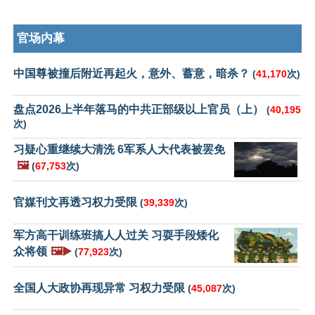
官场内幕
中国尊被撞后附近再起火，意外、蓄意，暗杀？
(
41,170
次)
盘点2026上半年落马的中共正部级以上官员（上）
(
40,195
次)
习疑心重继续大清洗 6军系人大代表被罢免
🖼️
(
67,753
次)
官媒刊文再透习权力受限
(
39,339
次)
军方高干训练班搞人人过关 习耍手段矮化
众将领
🖼️▶️
(
77,923
次)
全国人大政协再现异常 习权力受限
(
45,087
次)