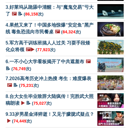
3.好莱坞从跪舔中清醒：与“魔鬼交易”亏大
了
🖼️
📝
(
86,158
次)
4.果然又来了！中国多地惊爆“安定鱼”黑产
线 毒鱼恐流向市民餐桌
🖼️
(
84,324
次)
5.军方高干训练班搞人人过关 习耍手段矮
化众将领
🖼️▶️
(
77,923
次)
6.一不小心大学看板揭开了中共遮羞布
🖼️
📝
(
76,749
次)
7.2026高考历史冲上热搜 考生：难度爆表
🖼️
📝
(
75,231
次)
8.台大女生毕业致辞大陆疯传！完胜武大照
稿朗读
▶️
📝
(
75,027
次)
9.33岁男星金泽猝逝！又见于朦胧式疑点？
▶️
(
74,449
次)