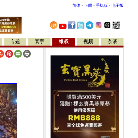
简体
-
正體
-
手机版
-
电子报
专题
寰宇
维权
视频
杂谈