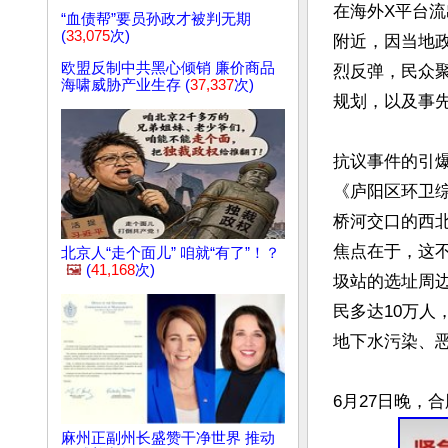
在海外X平台
“血债帮”要员孙政才被判无期
(
33,075
次)
附近，因当地
欧盟反制中共黑心倾销 廉价商品
烈反弹，民众
海啸威胁产业生存 (
37,337
次)
规划，以及事先
抗议事件的引
《庐阳区环卫
桥河交口的西北
焦点在于，这
北京人“走个面儿” 咱就“有了”！？
🖼️
(
41,168
次)
圾站的选址周
民多达10万人
地下水污染、
麻州正副州长盛赞干净世界 推动