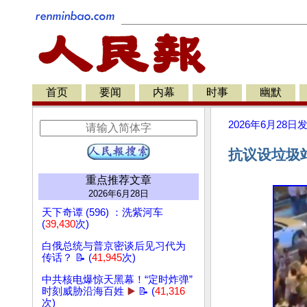
首页
要闻
内幕
时事
幽默
2026年6月28日
抗议设垃圾站
重点推荐文章
2026年6月28日
天下奇谭 (596) ：洗紫河车
(
39,430
次)
白俄总统与普京密谈后见习代为
传话？ 📝 (
41,945
次)
中共核电爆惊天黑幕！“定时炸弹”
时刻威胁沿海百姓
▶️
📝 (
41,316
次)