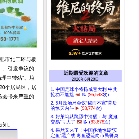
肥市北二环与板
顷）。引发争议的
近期最受欢迎的文章
理中转站”。垃
2026年6月28日
20个居民区，居
1. 中国足球小将扬威意大利 中共
抢功不尴尬
🖼️
📝 (
95,543
次)
施会带来严重的
2. 5月政治局会议“秘而不宣”背后
的惊天内斗
▶️
(
93,774
次)
3. 好莱坞从跪舔中清醒：与“魔鬼
交易”亏大了
🖼️
📝 (
83,678
次)
4. 果然又来了！中国多地惊爆“安
定鱼”黑产线 毒鱼恐流向市民餐桌