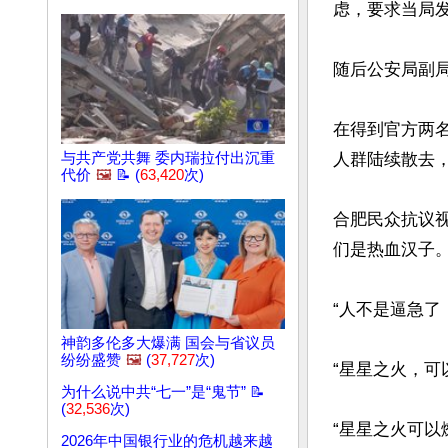
虑，要求当局发
随后公安局副
在得到官方两
人群陆续散去，
与共产党共舞 委内瑞拉付出沉重
代价
🖼️
📝 (
63,420
次)
合肥民众抗议
们是热血汉子。”
“人不是逼急了
神韵多伦多大爆满 国会与省议员
纷纷盛赞
🖼️
(
37,727
次)
“星星之火，可
为什么说中共“七一”是“鬼节” 📝
(
32,536
次)
“星星之火可以
2026年中国银行业的危机越来越