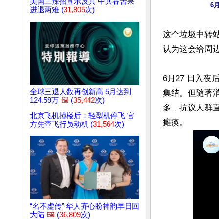
美国三辣招宣示反共 中共吞苦果
6
进退两难 (
31,805
次)
这个垃圾中转站
认为这会给周
6月27 日入
全球三退人数再创新高 5月达到
集结。但随著
124.59万
🖼️
(
35,442
次)
多，抗议人群
北京飞机撞楼后：轻型机停飞 官
方先查飞行员动机 (
31,564
次)
“名不虚传” 华人齐心盼神韵早日回
大陆
🖼️
(
36,809
次)