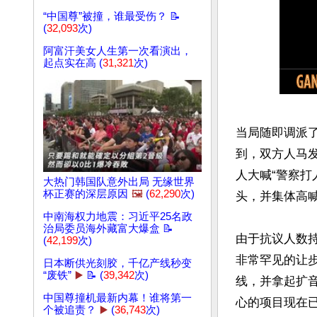
“中国尊”被撞，谁最受伤？ 📝
(
32,093
次)
阿富汗美女人生第一次看演出，
起点实在高 (
31,321
次)
当局随即调派
到，双方人马
人大喊“警察
大热门韩国队意外出局 无缘世界
杯正赛的深层原因
🖼️
(
62,290
次)
头，并集体高喊
中南海权力地震：习近平25名政
治局委员海外藏富大爆盒 📝
由于抗议人数
(
42,199
次)
非常罕见的让
日本断供光刻胶，千亿产线秒变
“废铁”
▶️
📝 (
39,342
次)
线，并拿起扩
中国尊撞机最新内幕！谁将第一
心的项目现在
个被追责？
▶️
(
36,743
次)