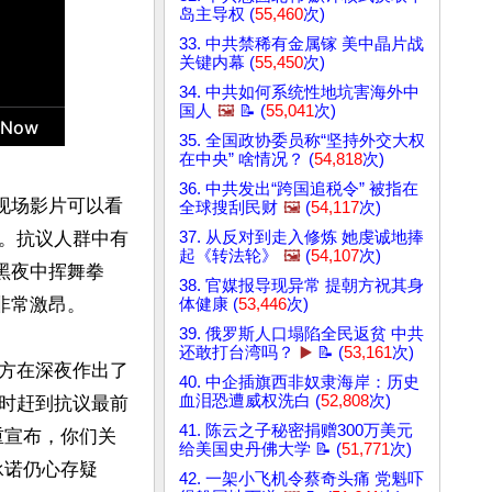
岛主导权 (
55,460
次)
33. 中共禁稀有金属镓 美中晶片战
关键内幕 (
55,450
次)
34. 中共如何系统性地坑害海外中
国人
🖼️
📝 (
55,041
次)
35. 全国政协委员称“坚持外交大权
在中央” 啥情况？ (
54,818
次)
36. 中共发出“跨国追税令” 被指在
现场影片可以看
全球搜刮民财
🖼️
(
54,117
次)
。抗议人群中有
37. 从反对到走入修炼 她虔诚地捧
起《转法轮》
🖼️
(
54,107
次)
黑夜中挥舞拳
38. 官媒报导现异常 提朝方祝其身
常激昂。

体健康 (
53,446
次)
39. 俄罗斯人口塌陷全民返贫 中共
还敢打台湾吗？
▶️
📝 (
53,161
次)
方在深夜作出了
40. 中企插旗西非奴隶海岸：历史
血泪恐遭威权洗白 (
52,808
次)
时赶到抗议最前
41. 陈云之子秘密捐赠300万美元
重宣布，你们关
给美国史丹佛大学 📝 (
51,771
次)
承诺仍心存疑
42. 一架小飞机令蔡奇头痛 党魁吓