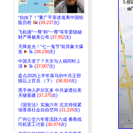
“自由了！”董广平亲述逃离中国惊
险历程
🖼️
(
39,237
次)
飞机撞“一尊”和“一尊”等常委隐秘
财产将被美公布 (
37,952
次)
天降血光！“七一鬼节”前异象大爆
发
▶️
📝 (
38,238
次)
中国天变了？天灾与人祸同时上
演
▶️
📝 (
37,007
次)
盘点2026上半年落马的中共正部
级以上官员 （下） (
38,924
次)
黑手伸入萨尔瓦多 中共渗透拉美
关键基建 (
37,375
次)
《国安法》实施六年 北京持续紧
缩香港社会自由空间 (
31,226
次)
广州公交六年客流跌六成 番禺线
司机罢工讨薪 (
30,974
次)