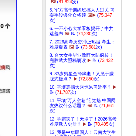
🖼️
(
81,824
次)
5. 军方高干训练班搞人人过关 习
耍手段矮化众将领
🖼️▶️
(
75,347
次)
6. 一不小心大学看板揭开了中共
遮羞布
🖼️
📝 (
74,230
次)
7. 2026高考历史冲上热搜 考生：
难度爆表
🖼️
📝 (
73,581
次)
8. 台大女生毕业致辞大陆疯传！
完胜武大照稿朗读
▶️
📝 (
73,432
次)
9. 33岁男星金泽猝逝！又见于朦
胧式疑点？
▶️
(
72,850
次)
10. 平壤震撼大秀惊呆习近平？
▶️
📝 (
71,787
次)
11. 平壤“万人空巷”迎党魁 中国网
友热议什么话题？
🖼️
📝 (
71,661
次)
12. 学霸哭了！天塌了！2026高考
难度载入史册？
▶️
📝 (
70,495
次)
13. 我是中华民国人！云南大学生