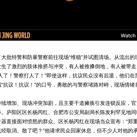
了大批特警和防暴警察前往现场“维稳”并试图清场。从流出的
发生了激烈的肢体推挤与冲突，有人被推搡倒地，有人被带走
打人了！警察打人了！”即使这样，抗议民众没有后退，他们在
“抗议！抗议！”的口号，勇敢的与警察堵路对峙，现场情绪非
持续增加、现场冲突加剧，且主要干道瘫痪引发连锁反应，官
步。庐阳区区长杨丙红、合肥市公安局副局长陈发利罕见地同
音器直接面对愤怒的群众。区长杨丙红在现场当众宣布：“郑
已经取消。散了吧？”他请求民众回家休息，但不少人对他的