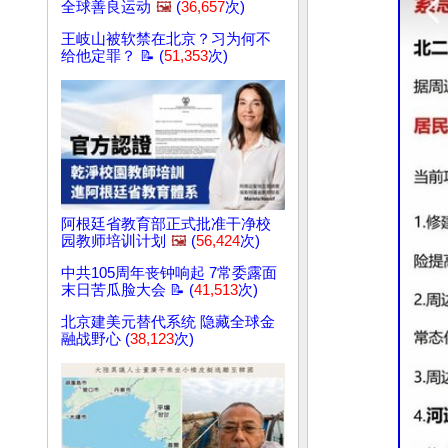
全球善良运动
🖼️
(
36,657
次)
王岐山被软禁在北京？习为何不
给他定罪？ 📝 (
51,353
次)
阿根廷省教育部正式批准干净校
园教师培训计划
🖼️
(
56,424
次)
中共105周年丧钟响起 7常委露面
末日苦瓜脸大会 📝 (
41,513
次)
北京建美元替代系统 隐藏全球金
融战野心 (
38,123
次)