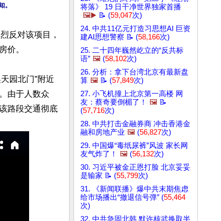
知。
将落》 19 日干净世界独家首播
🖼️▶️
📝 (
59,047
次)
24. 中共11亿元打造习思想AI 巨资
强烈反对该项目，
建AI思想警察 📝 (
58,166
次)
价。

25. 二十四年巍然屹立的“反共标
语”
🖼️
(
58,102
次)
26. 分析：拿下台湾北京有最新盘
昊天园北门”附近
算
🖼️
📝 (
57,849
次)
。由于人数众
27. 小飞机撞上北京第一高楼 网
友：蔡奇要倒楣了！
🖼️
📝
该路段交通彻底
(
57,716
次)
28. 中共打击金融券商 冲击香港金
融和房地产业
🖼️
(
56,827
次)
29. 中国爆“毒纸尿裤”风波 家长网
友气炸了！
🖼️
(
56,132
次)
30. 习近平被金正恩打脸 北京妥妥
是输家 📝 (
55,799
次)
31. 《新闻联播》爆中共末期焦虑
给市场播出“撤退信号弹” (
55,464
次)
32. 中共急固北韩 默许核武换取半