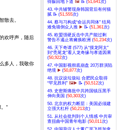
得躲回地下道
🖼️
📝 (
51,641
次)
43. 中共辅警现身韩国背后有何猫
腻 📝 (
51,555
次)
散去。

44. 蔡与习构成“命运共同体” 结局
难免墙倒众人推
▶️
📝 (
51,361
次)
45. 欧盟强硬反击中共产能过剩
的欢呼声，随后
警告不遏止将瘫痪欧洲 (
51,234
次)
46. 天下奇谭 (577) 从“摸龙阿太”
到“秃尾龙”看人龙奇缘与孝道因果
(
50,922
次)
这么多人，我敬你
47. 中国影视彻底崩盘 20万群演陷
绝境
▶️
(
50,877
次)
48. 抗议设垃圾站 合肥民众取得
“罕见胜利”
🖼️▶️
📝 (
50,512
次)
49. 史密斯痛批中共跨国镇压黑手
伸向美国 (
50,303
次)
50. 北京的权力断层：美国必须建
”

立强大杠杆 (
50,213
次)
51. 从社会批判到个人情感 中共审
查扭曲中国青年电影 (
50,011
次)
52. 中国异议人士董广平飞抵加拿