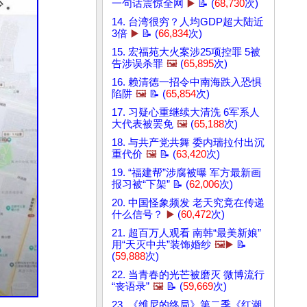
一句话震惊全网
▶️
📝 (
68,730
次)
14. 台湾很穷？人均GDP超大陆近
3倍
▶️
📝 (
66,834
次)
15. 宏福苑大火案涉25项控罪 5被
告涉误杀罪
🖼️
(
65,895
次)
16. 赖清德一招令中南海跌入恐惧
陷阱
🖼️
📝 (
65,854
次)
17. 习疑心重继续大清洗 6军系人
大代表被罢免
🖼️
(
65,188
次)
18. 与共产党共舞 委内瑞拉付出沉
重代价
🖼️
📝 (
63,420
次)
19. “福建帮”涉腐被曝 军方最新画
报习被“下架” 📝 (
62,006
次)
20. 中国怪象频发 老天究竟在传递
什么信号？
▶️
(
60,472
次)
21. 超百万人观看 南韩“最美新娘”
用“天灭中共”装饰婚纱
🖼️▶️
📝
(
59,888
次)
22. 当青春的光芒被磨灭 微博流行
“丧语录”
🖼️
📝 (
59,669
次)
23. 《维尼的终局》第二季《红潮