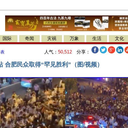
国际
奇闻
灾祸
万象
生活
文化
人气：
50,512
分享：
发表
 合肥民众取得“罕见胜利”（图/视频）