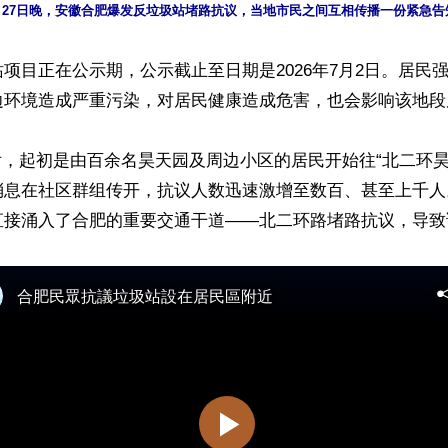
月27日晚，安徽合肥爆发反垃圾站堵路抗议，当地市民之间互相传播一份紧急告
项目正在公示期，公示截止至日期是2026年7月2日。居民
边环境造成严重污染，对居民健康造成危害，也会影响该地段房
夜后，起初是由百余名昊天园及周边小区的居民开始往“北二环
消息在社区群组传开，抗议人数迅速激增至数百、甚至上千人
直接涌入了合肥的重要交通干道——北二环路堵路抗议，导致