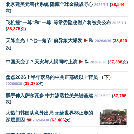
北京建美元替代系统 隐藏全球金融战野心
(
38,544
2026/7/1
次)
飞机撞“一尊”和“一尊”等常委隐秘财产将被美公布
2026/7/1
(
38,375
次)
天降血光！“七一鬼节”前异象大爆发
▶️
📝
(
38,620
2026/6/30
次)
中国天变了？天灾与人祸同时上演
▶️
📝
(
37,388
次)
2026/6/30
盘点2026上半年落马的中共正部级以上官员 （下）
(
39,375
次)
2026/6/30
黑手伸入萨尔瓦多 中共渗透拉美关键基建
(
37,795
2026/6/30
次)
大热门韩国队意外出局 无缘世界杯正赛的
深层原因
🖼️
(
63,466
次)
2026/6/30