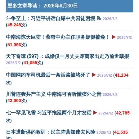
更多文章导读：
2026年6月30日
斗争至上：习近平讲话自爆中共囚徒困境 📝
2026/7/3
(
45,248
次)
中南海惊天巨变！蔡奇中办主任职务疑似被免！
▶️
2026/7/2
(
51,096
次)
天下奇谭 (597) ：成婚仅一月丈夫即离家出走乃前世孽报
(
41,655
次)
2026/7/2
中国网约车司机最后一条活路被堵死了
▶️
(
41,134
2026/7/2
次)
川普连轰共产主义 中南海可否听懂弦外之音
2026/7/2
(
43,000
次)
七一罕见飞雪 习近平拖延两个月才发话
▶️
(
42,785
2026/7/2
次)
日本遭断供的教训：民主阵营加速去风险
(
41,535
2026/7/2
次)