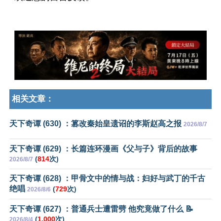
相关文章：
天下奇谭 (630) ：篡改秦始皇遗诏的李斯赵高之报
2026/8/7
天下奇谭 (629) ：长篇连环漫画《父与子》背后的故事
(
814
次)
2026/8/7
天下奇谭 (628) ：甲骨文中的情与战：妇好与武丁的千古
绝唱
(
729
次)
2026/8/6
天下奇谭 (627) ：普通兵士遭雷劈 他究竟做了什么 📝
(
1,000
次)
2026/8/4