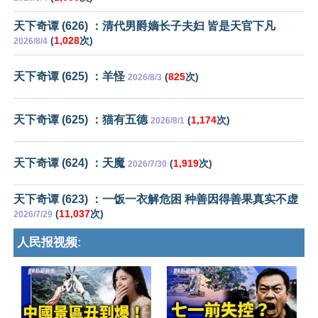
天下奇谭 (626) ：清代男爵嫡长子夫妇 皆是天官下凡
(
1,028
次)
2026/8/4
天下奇谭 (625) ：羊怪
(
825
次)
2026/8/3
天下奇谭 (625) ：猫有五德
(
1,174
次)
2026/8/1
天下奇谭 (624) ：天魔
(
1,919
次)
2026/7/30
天下奇谭 (623) ：一饭一衣解危困 种善因得善果真实不虚
(
11,037
次)
2026/7/29
人民报视频: