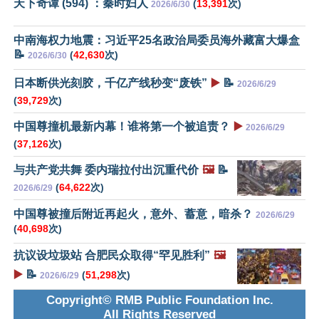
天下奇谭 (594) ：秦时妇人
(
13,391
次)
2026/6/30
中南海权力地震：习近平25名政治局委员海外藏富大爆盒
📝
(
42,630
次)
2026/6/30
日本断供光刻胶，千亿产线秒变“废铁”
▶️
📝
2026/6/29
(
39,729
次)
中国尊撞机最新内幕！谁将第一个被追责？
▶️
2026/6/29
(
37,126
次)
与共产党共舞 委内瑞拉付出沉重代价
🖼️
📝
(
64,622
次)
2026/6/29
中国尊被撞后附近再起火，意外、蓄意，暗杀？
2026/6/29
(
40,698
次)
抗议设垃圾站 合肥民众取得“罕见胜利”
🖼️
▶️
📝
(
51,298
次)
2026/6/29
Copyright© RMB Public Foundation Inc.
All Rights Reserved