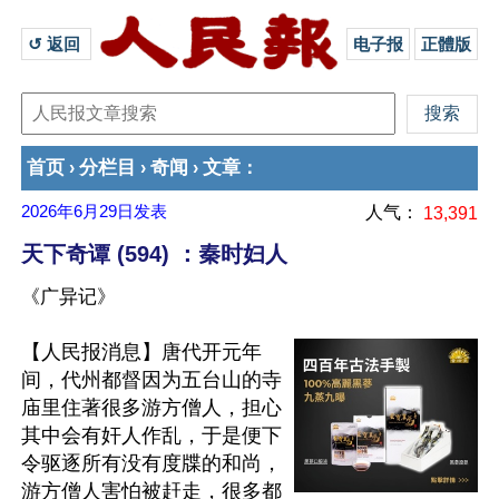
↺ 返回 
电子报
正體版
首页
分栏目
奇闻
文章
›
›
›
：
2026年6月29日
发表
人气：
13,391
天下奇谭 (594) ：秦时妇人
《广异记》
【人民报消息】唐代开元年
间，代州都督因为五台山的寺
庙里住著很多游方僧人，担心
其中会有奸人作乱，于是便下
令驱逐所有没有度牒的和尚，
游方僧人害怕被赶走，很多都