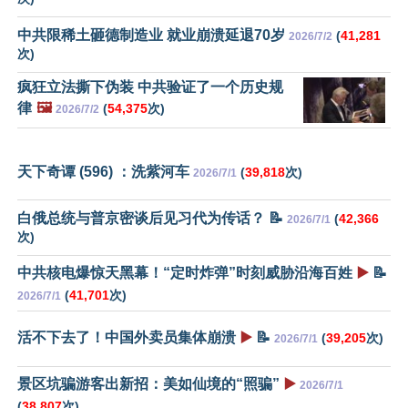
中共限稀土砸德制造业 就业崩溃延退70岁
(
41,281
2026/7/2
次)
疯狂立法撕下伪装 中共验证了一个历史规
律
🖼️
(
54,375
次)
2026/7/2
天下奇谭 (596) ：洗紫河车
(
39,818
次)
2026/7/1
白俄总统与普京密谈后见习代为传话？ 📝
(
42,366
2026/7/1
次)
中共核电爆惊天黑幕！“定时炸弹”时刻威胁沿海百姓
▶️
📝
(
41,701
次)
2026/7/1
活不下去了！中国外卖员集体崩溃
▶️
📝
(
39,205
次)
2026/7/1
景区坑骗游客出新招：美如仙境的“照骗”
▶️
2026/7/1
(
38,807
次)