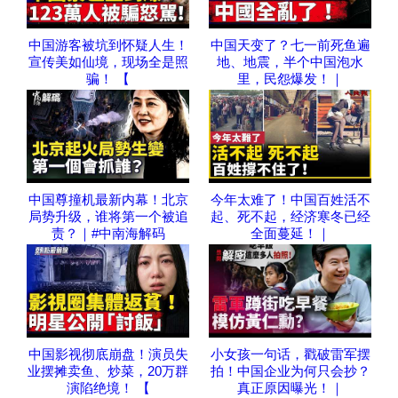
中国游客被坑到怀疑人生！
中国天变了？七一前死鱼遍
宣传美如仙境，现场全是照
地、地震，半个中国泡水
骗！ 【
里，民怨爆发！｜
中国尊撞机最新内幕！北京
今年太难了！中国百姓活不
局势升级，谁将第一个被追
起、死不起，经济寒冬已经
责？｜#中南海解码
全面蔓延！｜
中国影视彻底崩盘！演员失
小女孩一句话，戳破雷军摆
业摆摊卖鱼、炒菜，20万群
拍！中国企业为何只会抄？
演陷绝境！ 【
真正原因曝光！｜