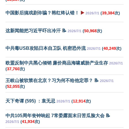
中国影后搞戏剧诈骗？韩红终认错！
▶️
(
39,384
次)
2026/7/1
这新闻能把习近平吓出冷汗 📝
(
50,968
次)
2026/7/1
中共毒USB攻陷日本自卫队 机密恐外流
(
40,249
次)
2026/7/1
欧盟反制中共黑心倾销 廉价商品海啸威胁产业生存
2026/7/1
(
37,760
次)
王岐山被软禁在北京？习为何不给他定罪？ 📝
2026/7/1
(
52,055
次)
天下奇谭 (595) ：袁无忌
(
12,914
次)
2026/7/1
中共105周年丧钟响起 7常委露面末日苦瓜脸大会 📝
(
41,934
次)
2026/7/1