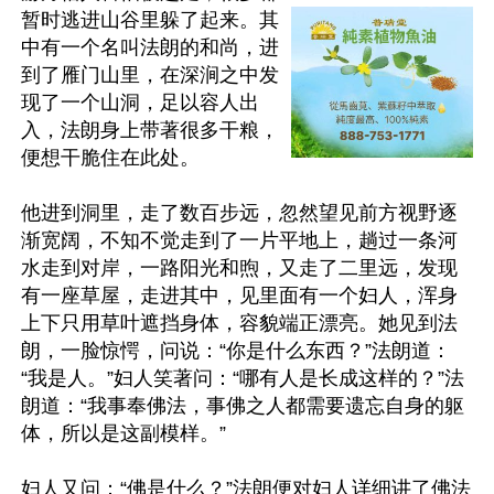
暂时逃进山谷里躲了起来。其
中有一个名叫法朗的和尚，进
到了雁门山里，在深涧之中发
现了一个山洞，足以容人出
入，法朗身上带著很多干粮，
便想干脆住在此处。

他进到洞里，走了数百步远，忽然望见前方视野逐
渐宽阔，不知不觉走到了一片平地上，趟过一条河
水走到对岸，一路阳光和煦，又走了二里远，发现
有一座草屋，走进其中，见里面有一个妇人，浑身
上下只用草叶遮挡身体，容貌端正漂亮。她见到法
朗，一脸惊愕，问说：“你是什么东西？”法朗道：
“我是人。”妇人笑著问：“哪有人是长成这样的？”法
朗道：“我事奉佛法，事佛之人都需要遗忘自身的躯
体，所以是这副模样。”

妇人又问：“佛是什么？”法朗便对妇人详细讲了佛法