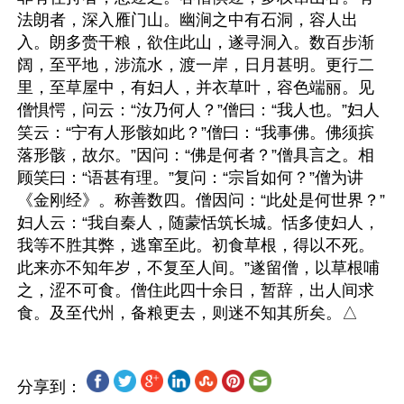
法朗者，深入雁门山。幽涧之中有石洞，容人出
入。朗多赍干粮，欲住此山，遂寻洞入。数百步渐
阔，至平地，涉流水，渡一岸，日月甚明。更行二
里，至草屋中，有妇人，并衣草叶，容色端丽。见
僧惧愕，问云：“汝乃何人？”僧曰：“我人也。”妇人
笑云：“宁有人形骸如此？”僧曰：“我事佛。佛须摈
落形骸，故尔。”因问：“佛是何者？”僧具言之。相
顾笑曰：“语甚有理。”复问：“宗旨如何？”僧为讲
《金刚经》。称善数四。僧因问：“此处是何世界？”
妇人云：“我自秦人，随蒙恬筑长城。恬多使妇人，
我等不胜其弊，逃窜至此。初食草根，得以不死。
此来亦不知年岁，不复至人间。”遂留僧，以草根哺
之，涩不可食。僧住此四十余日，暂辞，出人间求
分享到：