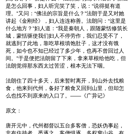
是怎么回事，妇人听完笑了笑，说：“说得挺有道
理。”又问：“佛法的宗旨是什么？”法朗于是又对她
讲起《金刚经》，妇人连连称善。法朗问：“这里是
什么地方？”妇人道：“我是秦朝人，跟随蒙恬修筑长
城，蒙恬驱使我们妇人不停劳作，我们忍受不了，
就逃到了此地，靠吃草根填饱肚子，这才没有饿
死，如今也不知已经过了多少年，也再不曾回过人
间。”于是便把法朗留了下来，拿来草根给他吃，但
法朗觉得那东西太过苦涩，根本无法下咽。

法朗住了四十多天，后来暂时离开，到山外去找粮
食，他来到代州，备好了粮食又回到山里，但却怎
么也找不到原来的入口了。——《广异记》

原文：

唐开元中，代州都督以五台多客僧，恐妖伪事起，
非有住持者，悉逐之。客僧惧逐，多权窜山谷。有