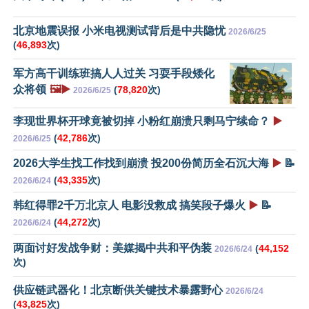
北京地震误报 小米电视测试背后是中共隐忧
2026/6/25
(
46,893
次)
军方高干训练班搞人人过关 习耍手段矮化
众将领
🖼️▶️
(
78,820
次)
2026/6/25
李现世界杯开球竟被切掉 小粉红崩溃只剩马宁续命？
▶️
(
42,786
次)
2026/6/25
2026大学生找工作找到崩溃 投200份简历全石沉大海
▶️
📝
(
43,335
次)
2026/6/24
韩红得罪2千万北京人 电影没救成 搞笑段子爆火
▶️
📝
(
44,272
次)
2026/6/24
两面讨好发战争财：美媒揭中共和平伪装
(
44,152
2026/6/24
次)
供应链武器化！北京断供关键技术暴露野心
2026/6/24
(
43,825
次)