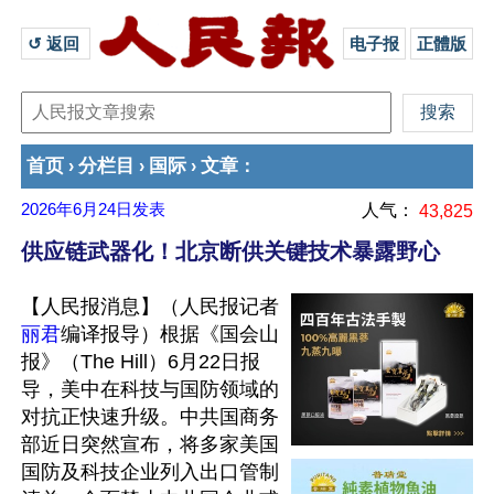
↺ 返回 
电子报
正體版
首页
分栏目
国际
文章
›
›
›
：
2026年6月24日
发表
人气：
43,825
供应链武器化！北京断供关键技术暴露野心
【人民报消息】（人民报记者
丽君
编译报导）根据《国会山
报》（The Hill）6月22日报
导，美中在科技与国防领域的
对抗正快速升级。中共国商务
部近日突然宣布，将多家美国
国防及科技企业列入出口管制