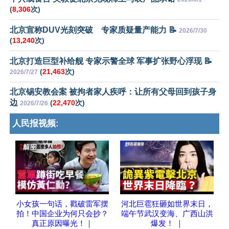
(
8,306
次)
北京宣称DUV光刻突破 专家质疑量产能力 📝
2026/7/30
(
13,240
次)
北京打造巨型补给舰 专家示警全球 军事扩张野心浮现 📝
(
21,463
次)
2026/7/27
北京锡安教会案 被拘者家人疾呼：让所有父母回到孩子身
边
(
22,470
次)
2026/7/26
人民报视频:
小女孩一句话，戳破雷军摆
河北巨雹狂砸如世界末日，
拍！中国企业为何只会抄？
端午节武汉变海、广西山洪
真正原因曝光！｜
爆发！ ｜