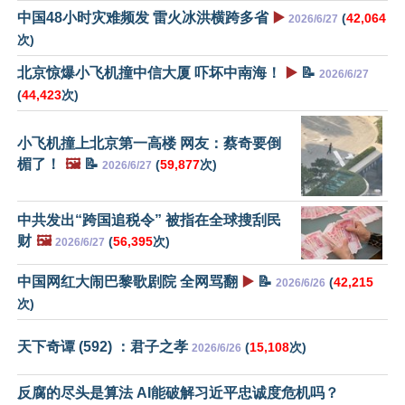
中国48小时灾难频发 雷火冰洪横跨多省
▶️
(
42,064
2026/6/27
次)
北京惊爆小飞机撞中信大厦 吓坏中南海！
▶️
📝
2026/6/27
(
44,423
次)
小飞机撞上北京第一高楼 网友：蔡奇要倒
楣了！
🖼️
📝
(
59,877
次)
2026/6/27
中共发出“跨国追税令” 被指在全球搜刮民
财
🖼️
(
56,395
次)
2026/6/27
中国网红大闹巴黎歌剧院 全网骂翻
▶️
📝
(
42,215
2026/6/26
次)
天下奇谭 (592) ：君子之孝
(
15,108
次)
2026/6/26
反腐的尽头是算法 AI能破解习近平忠诚度危机吗？