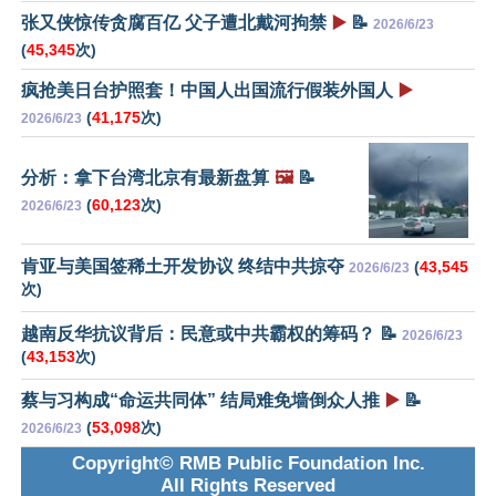
张又侠惊传贪腐百亿 父子遭北戴河拘禁
▶️
📝
2026/6/23
(
45,345
次)
疯抢美日台护照套！中国人出国流行假装外国人
▶️
(
41,175
次)
2026/6/23
分析：拿下台湾北京有最新盘算
🖼️
📝
(
60,123
次)
2026/6/23
肯亚与美国签稀土开发协议 终结中共掠夺
(
43,545
2026/6/23
次)
越南反华抗议背后：民意或中共霸权的筹码？ 📝
2026/6/23
(
43,153
次)
蔡与习构成“命运共同体” 结局难免墙倒众人推
▶️
📝
(
53,098
次)
2026/6/23
Copyright© RMB Public Foundation Inc.
All Rights Reserved