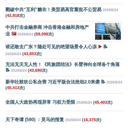
戳破中共“互利”糖衣！美贸易高官重批不公贸易
2026/6/24
(
42,918
次)
中共打击金融券商 冲击香港金融和房地产
业
🖼️
(
59,098
次)
2026/6/24
谁还敢去广东？随处可见的绝望场景令人心凉
▶️
📝
(
43,853
次)
2026/6/24
无法无天无人性！《民族团结法》长臂伸向全球各个角落
📝
(
43,690
次)
2026/6/24
新华社鼓吹公私合营 习近平版合法抢劫2.0来袭 📝
2026/6/24
(
45,413
次)
全国人大政协再现异常 习权力受限
(
45,403
次)
2026/6/24
天下奇谭 (590) ：灵马的报复
(
16,375
次)
2026/6/24