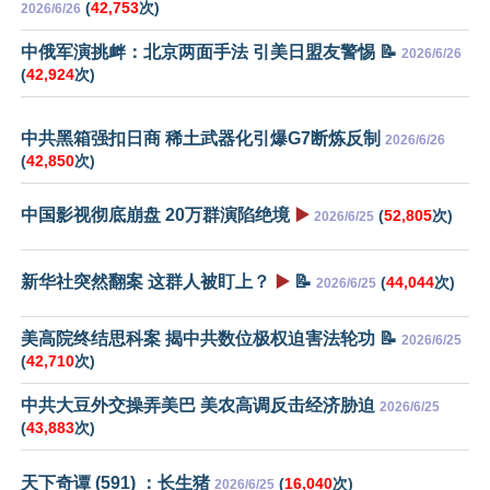
(
42,753
次)
2026/6/26
中俄军演挑衅：北京两面手法 引美日盟友警惕 📝
2026/6/26
(
42,924
次)
中共黑箱强扣日商 稀土武器化引爆G7断炼反制
2026/6/26
(
42,850
次)
中国影视彻底崩盘 20万群演陷绝境
▶️
(
52,805
次)
2026/6/25
新华社突然翻案 这群人被盯上？
▶️
📝
(
44,044
次)
2026/6/25
美高院终结思科案 揭中共数位极权迫害法轮功 📝
2026/6/25
(
42,710
次)
中共大豆外交操弄美巴 美农高调反击经济胁迫
2026/6/25
(
43,883
次)
天下奇谭 (591) ：长生猪
(
16,040
次)
2026/6/25