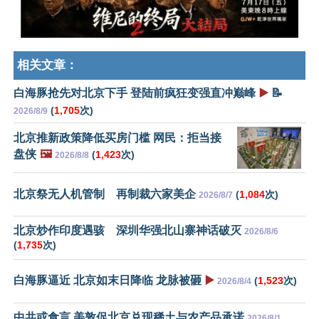
相关文章：
白海豚抢先对北京下手 登陆前疯狂变强直冲巅峰
▶️
📝
(
1,705
次)
2026/8/9
北京推新政策降低买房门槛 网民：拒当接
盘侠
🖼️
(
1,423
次)
2026/8/8
北京祭无人机管制 再制裁六家美企
(
1,084
次)
2026/8/7
北京炒作印度遇骇 深圳华强北山寨神话破灭
2026/8/6
(
1,735
次)
白海豚逼近 北京如末日降临 龙脉被砸
▶️
(
1,523
次)
2026/8/4
中共或食言 美敦促北京兑现稀土与农产品承诺
2026/8/1