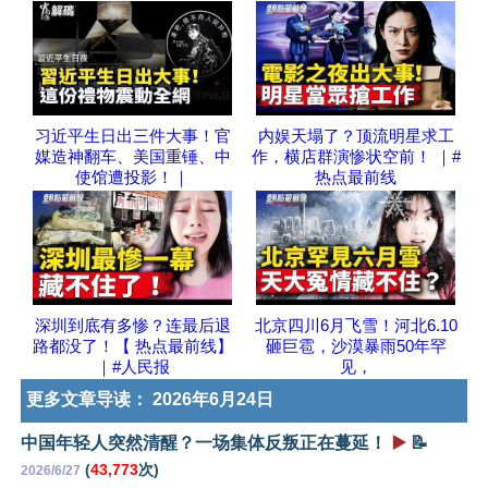
习近平生日出三件大事！官
内娱天塌了？顶流明星求工
媒造神翻车、美国重锤、中
作，横店群演惨状空前！ ｜#
使馆遭投影！｜
热点最前线
深圳到底有多惨？连最后退
北京四川6月飞雪！河北6.10
路都没了！【 热点最前线】
砸巨雹，沙漠暴雨50年罕
｜#人民报
见，
更多文章导读：
2026年6月24日
中国年轻人突然清醒？一场集体反叛正在蔓延！
▶️
📝
(
43,773
次)
2026/6/27