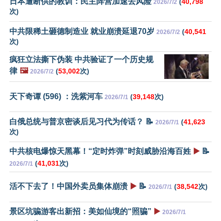
日本遭断供的教训：民主阵营加速去风险
(
40,798
2026/7/2
次)
中共限稀土砸德制造业 就业崩溃延退70岁
(
40,541
2026/7/2
次)
疯狂立法撕下伪装 中共验证了一个历史规
律
🖼️
(
53,002
次)
2026/7/2
天下奇谭 (596) ：洗紫河车
(
39,148
次)
2026/7/1
白俄总统与普京密谈后见习代为传话？ 📝
(
41,623
2026/7/1
次)
中共核电爆惊天黑幕！“定时炸弹”时刻威胁沿海百姓
▶️
📝
(
41,031
次)
2026/7/1
活不下去了！中国外卖员集体崩溃
▶️
📝
(
38,542
次)
2026/7/1
景区坑骗游客出新招：美如仙境的“照骗”
▶️
2026/7/1