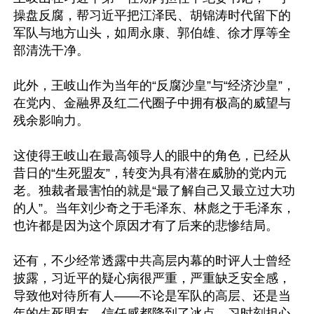
操盘反腐，帮习近平把江泽民、胡锦涛时代留下的
军队与地方山头，如周永康、郭伯雄、徐才厚等全
部清洗干净。

此外，王岐山作为当年的“反腐沙皇”与“经济沙皇”，
在党内、金融界及红二代圈子中拥有极高的威望与
残余影响力。

这使得王岐山在最高领导人的眼中的角色，已经从
昔日的“生死盟友”，转变为具有潜在威胁的党内元
老。独裁者最害怕的就是“最了解自己又最立过大功
的人”。当年刘少奇之于毛泽东、林彪之于毛泽东，
也许都是因为这个原因才有了后来的悲惨结局。

还有，不少经常透露中共高层内幕的时评人士曾经
披露，习近平的疑心病很严重，严重缺乏安全感，
导致他对待所有人——不论是军队的高层、还是当
年的生死盟友，信任感都降到了冰点。习时刻担心