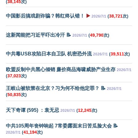
(
38,145
次)
中国影后搞戏剧诈骗？韩红终认错！
▶️
(
38,721
次)
2026/7/1
这新闻能把习近平吓出冷汗 📝
(
49,790
次)
2026/7/1
中共毒USB攻陷日本自卫队 机密恐外流
(
39,511
次)
2026/7/1
欧盟反制中共黑心倾销 廉价商品海啸威胁产业生存
2026/7/1
(
37,023
次)
王岐山被软禁在北京？习为何不给他定罪？ 📝
2026/7/1
(
50,835
次)
天下奇谭 (595) ：袁无忌
(
12,245
次)
2026/7/1
中共105周年丧钟响起 7常委露面末日苦瓜脸大会 📝
(
41,194
次)
2026/7/1