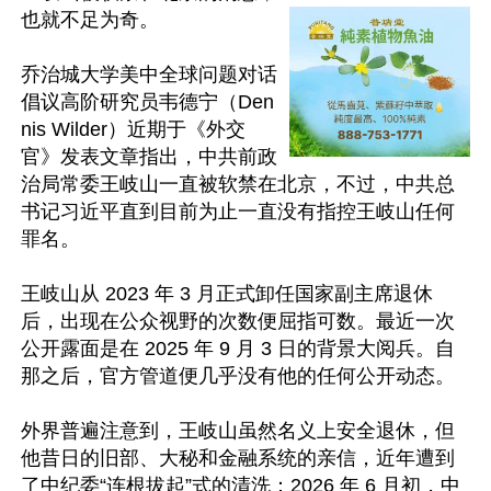
也就不足为奇。

乔治城大学美中全球问题对话
倡议高阶研究员韦德宁（Den
nis Wilder）近期于《外交
官》发表文章指出，中共前政
治局常委王岐山一直被软禁在北京，不过，中共总
书记习近平直到目前为止一直没有指控王岐山任何
罪名。

王岐山从 2023 年 3 月正式卸任国家副主席退休
后，出现在公众视野的次数便屈指可数。最近一次
公开露面是在 2025 年 9 月 3 日的背景大阅兵。自
那之后，官方管道便几乎没有他的任何公开动态。

外界普遍注意到，王岐山虽然名义上安全退休，但
他昔日的旧部、大秘和金融系统的亲信，近年遭到
了中纪委“连根拔起”式的清洗：2026 年 6 月初，中