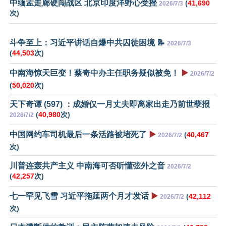
中缅孟走廊硬闯战区 北京印度洋野心受挫
(
41,690
2026/7/3
次)
斗争至上：习近平讲话自爆中共囚徒困境 📝
2026/7/3
(
44,503
次)
中南海惊天巨变！蔡奇中办主任职务疑似被免！
▶️
2026/7/2
(
50,020
次)
天下奇谭 (597) ：成婚仅一月丈夫即离家出走乃前世孽报
(
40,980
次)
2026/7/2
中国网约车司机最后一条活路被堵死了
▶️
(
40,467
2026/7/2
次)
川普连轰共产主义 中南海可否听懂弦外之音
2026/7/2
(
42,257
次)
七一罕见飞雪 习近平拖延两个月才发话
▶️
(
42,112
2026/7/2
次)