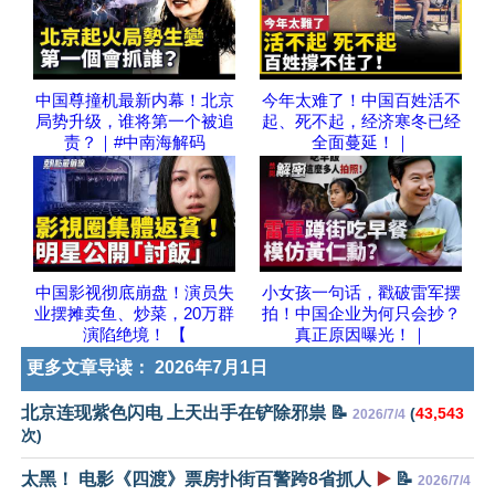
中国尊撞机最新内幕！北京
今年太难了！中国百姓活不
局势升级，谁将第一个被追
起、死不起，经济寒冬已经
责？｜#中南海解码
全面蔓延！｜
中国影视彻底崩盘！演员失
小女孩一句话，戳破雷军摆
业摆摊卖鱼、炒菜，20万群
拍！中国企业为何只会抄？
演陷绝境！ 【
真正原因曝光！｜
更多文章导读：
2026年7月1日
北京连现紫色闪电 上天出手在铲除邪祟 📝
(
43,543
2026/7/4
次)
太黑！ 电影《四渡》票房扑街百警跨8省抓人
▶️
📝
2026/7/4