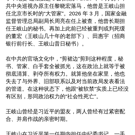
共中央巡视办原主任黎晓宏落马，他曾是王岐山担
任北京市长时的“大管家”。2026 年 3 月，国家金融
监督管理总局副局长周亮在任上被查，他曾长期担
任王岐山的秘书。再加上此前已经被重判或判死缓
的董宏（王岐山几十年的老部下）、田惠宇（招商
银行前行长、王岐山昔日秘书）。

在中共的官场文化中，“剪裙边”剪到这种程度，秘
书、管家、白手套全被抓光，这在政治上就等于被
彻底清算、剥夺所有权力。就算他坐在家里，他也
失去了与外界、旧部联系以及对当前政局发表看法
的管道。在这种状态下，他跟“被软禁”实质上已经没
有区别，形同政治权力的“社会性死亡”。

王岐山曾经是习近平的盟友，两人曾经有过紧密配
合、并肩作战的亲密时期。

王岐山在习近平第一任期内担任中纪委书记，一手