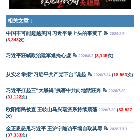
相关文章：
中国不可能超越美国 习近平最上头的事黄了 📝
2026/8/3
(
3,343
次)
习近平狂喊政治建军难掩心虚 📝
(
3,149
次)
2026/8/2
从实名举报“习近平共产党下台”说起 📝
(
18,563
次)
2026/7/24
习近平扛起三“大黑锅”拽著中共向地狱狂奔 📝
2026/7/20
(
31,122
次)
欧阳衞民被查 王岐山马兴瑞派系持续震荡
(
33,527
2026/7/20
次)
金正恩怒甩习近平 王沪宁跪访平壤自取其辱 📝
2026/7/19
(
37,333
次)