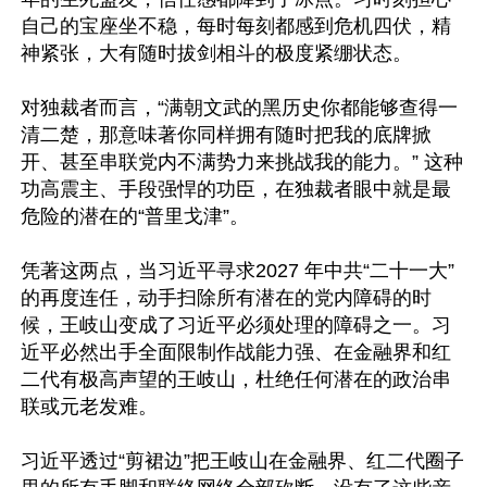
自己的宝座坐不稳，每时每刻都感到危机四伏，精
神紧张，大有随时拔剑相斗的极度紧绷状态。

对独裁者而言，“满朝文武的黑历史你都能够查得一
清二楚，那意味著你同样拥有随时把我的底牌掀
开、甚至串联党内不满势力来挑战我的能力。” 这种
功高震主、手段强悍的功臣，在独裁者眼中就是最
危险的潜在的“普里戈津”。

凭著这两点，当习近平寻求2027 年中共“二十一大”
的再度连任，动手扫除所有潜在的党内障碍的时
候，王岐山变成了习近平必须处理的障碍之一。习
近平必然出手全面限制作战能力强、在金融界和红
二代有极高声望的王岐山，杜绝任何潜在的政治串
联或元老发难。

习近平透过“剪裙边”把王岐山在金融界、红二代圈子