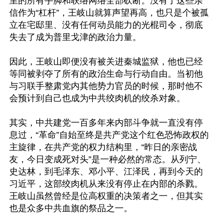
里的所有手脚和联络网络全部砍断。没有了这些亲
信作为“杠杆”，王岐山就算声望再高，也只是个被孤
立在宅邸里、没有任何动员能力的光棍司令，彻底
失去了成为普里戈津的政治力量。

因此，王岐山即便没有被关进秦城监狱，他也已经
等同被剥夺了所有的政治生命与行动自由。当初他
与习联手整肃党内其他势力官员的时候，那时他不
会预计到自己也成为中共绞肉机的绞杀对象。

其实，中共建党一百多年来内部斗争就一直没有停
息过，“革命”自始至终是共产党这个红色恐怖政权的
主旋律，在共产党的权力结构里，“昨日的亲密战
友，今日变成死对头”是一种必然的常态。从列宁、
史达林，到毛泽东、邓小平、江泽民，再到今天的
习近平，这部绞肉机从来没有停止在内部的杀戮。
王岐山虽然曾经是位高权重的决策者之一，但其实
也是众多中共血旗的祭品之一。
