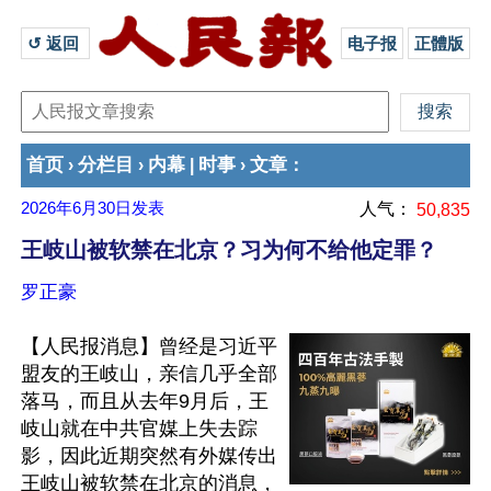
↺ 返回 
电子报
正體版
首页
分栏目
内幕
时事
文章
›
›
|
›
：
2026年6月30日
发表
人气：
50,835
王岐山被软禁在北京？习为何不给他定罪？
罗正豪
【人民报消息】曾经是习近平
盟友的王岐山，亲信几乎全部
落马，而且从去年9月后，王
岐山就在中共官媒上失去踪
影，因此近期突然有外媒传出
王岐山被软禁在北京的消息，