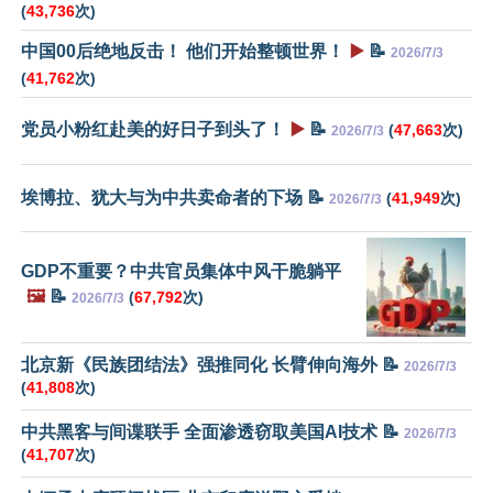
(
43,736
次)
中国00后绝地反击！ 他们开始整顿世界！
▶️
📝
2026/7/3
(
41,762
次)
党员小粉红赴美的好日子到头了！
▶️
📝
(
47,663
次)
2026/7/3
埃博拉、犹大与为中共卖命者的下场 📝
(
41,949
次)
2026/7/3
GDP不重要？中共官员集体中风干脆躺平
🖼️
📝
(
67,792
次)
2026/7/3
北京新《民族团结法》强推同化 长臂伸向海外 📝
2026/7/3
(
41,808
次)
中共黑客与间谍联手 全面渗透窃取美国AI技术 📝
2026/7/3
(
41,707
次)