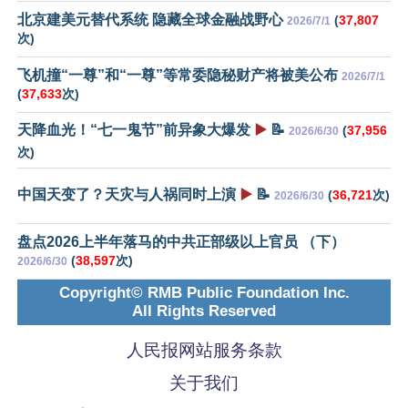
北京建美元替代系统 隐藏全球金融战野心
(
37,807
2026/7/1
次)
飞机撞“一尊”和“一尊”等常委隐秘财产将被美公布
2026/7/1
(
37,633
次)
天降血光！“七一鬼节”前异象大爆发
▶️
📝
(
37,956
2026/6/30
次)
中国天变了？天灾与人祸同时上演
▶️
📝
(
36,721
次)
2026/6/30
盘点2026上半年落马的中共正部级以上官员 （下）
(
38,597
次)
2026/6/30
Copyright© RMB Public Foundation Inc.
All Rights Reserved
人民报网站服务条款
关于我们